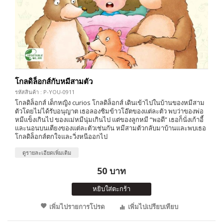
โกลดิล็อกส์กับหมีสามตัว
รหัสสินค้า : P-YOU-0911
โกลดิล็อกส์ เด็กหญิง curios โกลดิล็อกส์ เดินเข้าไปในบ้านของหมีสาม
ตัวโดยไม่ได้รับอนุญาต เธอลองชิมข้าวโอ๊ตของแต่ละตัว พบว่าของพ่อ
หมีแข็งเกินไป ของแม่หมีนุ่มเกินไป แต่ของลูกหมี “พอดี” เธอก็นั่งเก้าอี้
และนอนบนเตียงของแต่ละตัวเช่นกัน หมีสามตัวกลับมาบ้านและพบเธอ
โกลดิล็อกส์ตกใจและวิ่งหนีออกไป
ดูรายละเอียดเพิ่มเติม
50 บาท
หยิบใส่ตะกร้า
เพิ่มไปรายการโปรด
เพิ่มไปเปรียบเทียบ