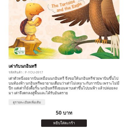
เต่ากับนกอินทรี
รหัสสินค้า : P-YOU-0917
เต่าตัวหนึ่งอยากบินเหมือนนกอินทรี จึงขอให้นกอินทรีช่วยพาบินขึ้นไป
บนท้องฟ้า นกอินทรีพยายามเตือนว่าเต่าไม่เหมาะกับการบิน เพราะไม่มี
ปีก แต่เต่าก็ยังดื้อรั้น นกอินทรีจึงยอมคาบเต่าขึ้นไปบนฟ้า แล้วปล่อยลง
มา เต่าจึงตกลงสู่พื้นและได้รับอันตราย
ดูรายละเอียดเพิ่มเติม
50 บาท
หยิบใส่ตะกร้า