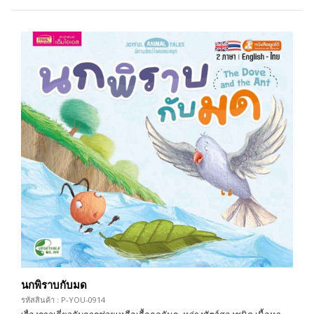
นกพิราบกับมด
รหัสสินค้า : P-YOU-0914