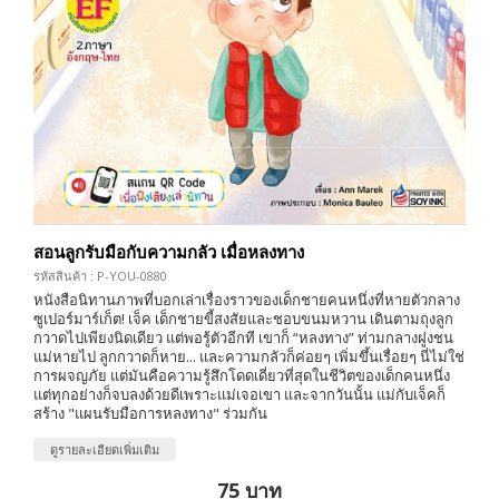
สอนลูกรับมือกับความกลัว เมื่อหลงทาง
รหัสสินค้า : P-YOU-0880
หนังสือนิทานภาพที่บอกเล่าเรื่องราวของเด็กชายคนหนึ่งที่หายตัวกลาง
ซูเปอร์มาร์เก็ต! เจ็ค เด็กชายขี้สงสัยและชอบขนมหวาน เดินตามถุงลูก
กวาดไปเพียงนิดเดียว แต่พอรู้ตัวอีกที เขาก็ “หลงทาง” ท่ามกลางฝูงชน
แม่หายไป ลูกกวาดก็หาย... และความกลัวก็ค่อยๆ เพิ่มขึ้นเรื่อยๆ นี่ไม่ใช่
การผจญภัย แต่มันคือความรู้สึกโดดเดี่ยวที่สุดในชีวิตของเด็กคนหนึ่ง
แต่ทุกอย่างก็จบลงด้วยดีเพราะแม่เจอเขา และจากวันนั้น แม่กับเจ็คก็
สร้าง "แผนรับมือการหลงทาง" ร่วมกัน
ดูรายละเอียดเพิ่มเติม
75 บาท