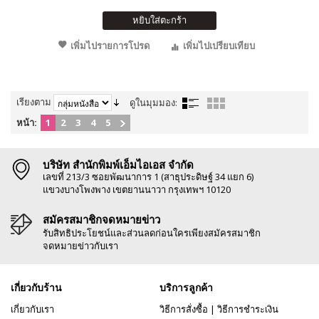
หยิบใส่ตะกร้า
เพิ่มไปรายการโปรด
เพิ่มไปเปรียบเทียบ
เรียงตาม
ดูในมุมมอง:
หน้า:
1
2
3
4
5
บริษัท สำนักพิมพ์เอ็มไอเอส จำกัด
เลขที่ 213/3 ซอยพัฒนาการ 1 (สาธุประดิษฐ์ 34 แยก 6)
แขวงบางโพงพาง เขตยานนาวา กรุงเทพฯ 10120
สมัครสมาชิกจดหมายข่าว
รับสิทธิประโยชน์และส่วนลดก่อนใครเพียงสมัครสมาชิก
จดหมายข่าวกับเรา
เกี่ยวกับร้าน
บริการลูกค้า
เกี่ยวกับเรา
วิธีการสั่งซื้อ
|
วิธีการชำระเงิน