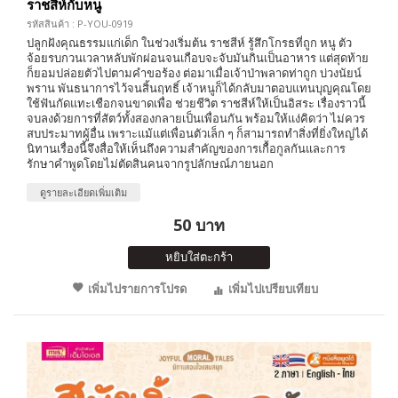
ราชสีห์กับหนู
รหัสสินค้า : P-YOU-0919
ปลูกฝังคุณธรรมแก่เด็ก ในช่วงเริ่มต้น ราชสีห์ รู้สึกโกรธที่ถูก หนู ตัว
จ้อยรบกวนเวลาหลับพักผ่อนจนเกือบจะจับมันกินเป็นอาหาร แต่สุดท้าย
ก็ยอมปล่อยตัวไปตามคำขอร้อง ต่อมาเมื่อเจ้าป่าพลาดท่าถูก บ่วงนัยน์
พราน พันธนาการไว้จนสิ้นฤทธิ์ เจ้าหนูก็ได้กลับมาตอบแทนบุญคุณโดย
ใช้ฟันกัดแทะเชือกจนขาดเพื่อ ช่วยชีวิต ราชสีห์ให้เป็นอิสระ เรื่องราวนี้
จบลงด้วยการที่สัตว์ทั้งสองกลายเป็นเพื่อนกัน พร้อมให้แง่คิดว่า ไม่ควร
สบประมาทผู้อื่น เพราะแม้แต่เพื่อนตัวเล็ก ๆ ก็สามารถทำสิ่งที่ยิ่งใหญ่ได้
นิทานเรื่องนี้จึงสื่อให้เห็นถึงความสำคัญของการเกื้อกูลกันและการ
รักษาคำพูดโดยไม่ตัดสินคนจากรูปลักษณ์ภายนอก
ดูรายละเอียดเพิ่มเติม
50 บาท
หยิบใส่ตะกร้า
เพิ่มไปรายการโปรด
เพิ่มไปเปรียบเทียบ