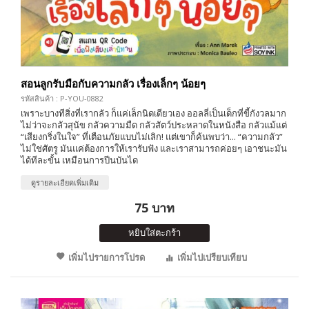
สอนลูกรับมือกับความกลัว เรื่องเล็กๆ น้อยๆ
รหัสสินค้า : P-YOU-0882
เพราะบางทีสิ่งที่เรากลัว ก็แค่เล็กนิดเดียวเอง ออลลี่เป็นเด็กที่ขี้กังวลมาก
ไม่ว่าจะกลัวสุนัข กลัวความมืด กลัวสัตว์ประหลาดในหนังสือ กลัวแม้แต่
“เสียงกริ่งในใจ” ที่เตือนภัยแบบไม่เลิก! แต่เขาก็ค้นพบว่า... “ความกลัว”
ไม่ใช่ศัตรู มันแค่ต้องการให้เรารับฟัง และเราสามารถค่อยๆ เอาชนะมัน
ได้ทีละขั้น เหมือนการปีนบันได
ดูรายละเอียดเพิ่มเติม
75 บาท
หยิบใส่ตะกร้า
เพิ่มไปรายการโปรด
เพิ่มไปเปรียบเทียบ