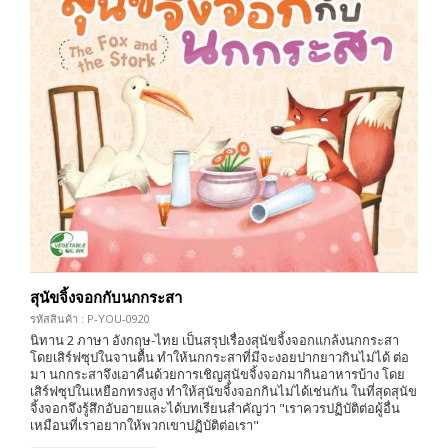
สุนัขจิ้งจอกกับนกกระสา
รหัสสินค้า : P-YOU-0920
นิทาน 2 ภาษา อังกฤษ-ไทย เป็นสรุปเรื่องสุนัขจิ้งจอกแกล้งนกกระสา
โดยเสิร์ฟซุปในจานตื้น ทำให้นกกระสาที่มีจะงอยปากยาวกินไม่ได้ ต่อ
มา นกกระสาจึงเอาคืนด้วยการเชิญสุนัขจิ้งจอกมากินอาหารบ้าง โดย
เสิร์ฟซุปในเหยือกทรงสูง ทำให้สุนัขจิ้งจอกกินไม่ได้เช่นกัน ในที่สุดสุนัข
จิ้งจอกจึงรู้สึกอับอายและได้บทเรียนสำคัญว่า "เราควรปฏิบัติต่อผู้อื่น
เหมือนที่เราอยากให้พวกเขาปฏิบัติต่อเรา"