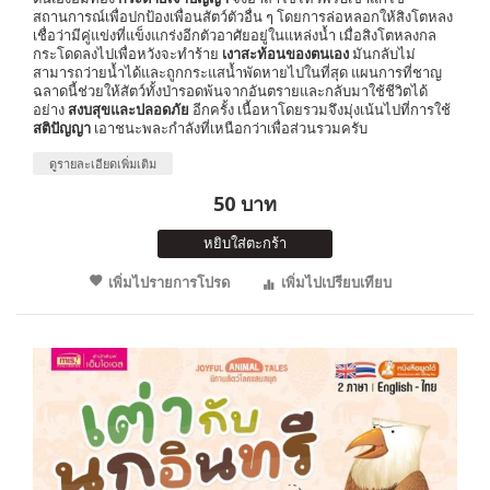
สถานการณ์เพื่อปกป้องเพื่อนสัตว์ตัวอื่น ๆ โดยการล่อหลอกให้สิงโตหลง
เชื่อว่ามีคู่แข่งที่แข็งแกร่งอีกตัวอาศัยอยู่ในแหล่งน้ำ เมื่อสิงโตหลงกล
กระโดดลงไปเพื่อหวังจะทำร้าย
เงาสะท้อนของตนเอง
มันกลับไม่
สามารถว่ายน้ำได้และถูกกระแสน้ำพัดหายไปในที่สุด แผนการที่ชาญ
ฉลาดนี้ช่วยให้สัตว์ทั้งป่ารอดพ้นจากอันตรายและกลับมาใช้ชีวิตได้
อย่าง
สงบสุขและปลอดภัย
อีกครั้ง เนื้อหาโดยรวมจึงมุ่งเน้นไปที่การใช้
สติปัญญา
เอาชนะพละกำลังที่เหนือกว่าเพื่อส่วนรวมครับ
ดูรายละเอียดเพิ่มเติม
50 บาท
หยิบใส่ตะกร้า
เพิ่มไปรายการโปรด
เพิ่มไปเปรียบเทียบ