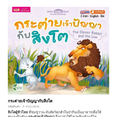
กระต่ายเจ้าปัญญากับสิงโต
รหัสสินค้า : P-YOU-0916
สิงโตผู้หิวโหย
ที่ข่มขู่ว่าจะจับสัตว์ทุกตัวในป่ากินเป็นอาหารเพื่อให้
ตนเองอิ่มท้อง
กระต่ายเจ้าปัญญา
จึงอาสาใช้ไหวพริบเข้าแก้ไข