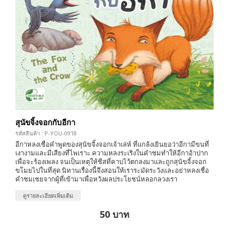
สุนัขจิ้งจอกกับอีกา
รหัสสินค้า : P-YOU-0918
อีกาหลงเชื่อคำพูดของสุนัขจิ้งจอกเจ้าเล่ห์ ที่แกล้งเยินยอว่าอีกามีขนที่
เงางามและมีเสียงที่ไพเราะ ความหลงระเริงในคำชมทำให้อีกาอ้าปาก
เพื่อจะร้องเพลง จนเป็นเหตุให้ชีสที่คาบไว้ตกลงมาและถูกสุนัขจิ้งจอก
ขโมยไปในที่สุด นิทานเรื่องนี้จึงสอนให้เราระมัดระวังและอย่าหลงเชื่อ
คำชมเชยจากผู้ที่เข้ามาเพื่อหวังผลประโยชน์หลอกลวงเรา
ดูรายละเอียดเพิ่มเติม
50 บาท