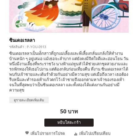
ซินเดอเรลลา
รหัสสินค้า : P-YOU-0913
ซินเดอเรลลาเป็นเด็กสาวที่ถูกแม่เลี้ยงและพี่เลี้ยงกลั่นแกล้งให้ทำงาน
บ้านหนัก ๆ อยู่เสมอ แม้เธอจะลำบาก แต่ยังคงมีจิตใจดีและอ่อนโยน วัน
หนึ่งมีงานเลี้ยงที่พระราชวัง นางฟ้าแม่ทูนหัวได้ช่วยเสกชุดสวยงามและ
รถฟักทองให้เธอไปงาน แต่ต้องกลับก่อนเที่ยงคืน ที่งาน ซินเดอเรลลาได้
พบกับเจ้าชายและเต้นรำด้วยกันอย่างมีความสุข แต่เมื่อถึงเวลา เธอต้อง
รีบหนีและทำรองเท้าแก้วตกไว้ เจ้าชายจึงออกตามหาเจ้าของรองเท้า
จนในที่สุดพบว่าเป็นซินเดอเรลลา และทั้งสองได้แต่งงานกันอย่างมี
ความสุข
ดูรายละเอียดเพิ่มเติม
50 บาท
หยิบใส่ตะกร้า
เพิ่มไปรายการโปรด
เพิ่มไปเปรียบเทียบ