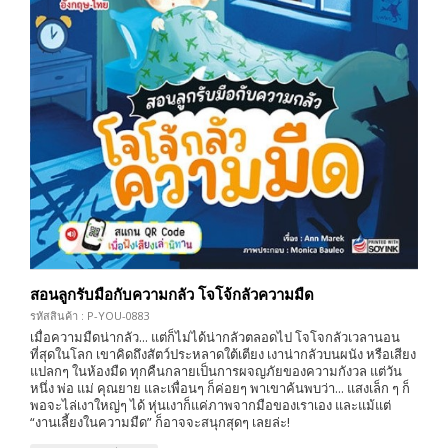
สอนลูกรับมือกับความกลัว โจโจ้กลัวความมืด
รหัสสินค้า : P-YOU-0883
เมื่อความมืดน่ากลัว... แต่ก็ไม่ได้น่ากลัวตลอดไป โจโจกลัวเวลานอน
ที่สุดในโลก เขาคิดถึงสัตว์ประหลาดใต้เตียง เงาน่ากลัวบนผนัง หรือเสียง
แปลกๆ ในห้องมืด ทุกคืนกลายเป็นการผจญภัยของความกังวล แต่วัน
หนึ่ง พ่อ แม่ คุณยาย และเพื่อนๆ ก็ค่อยๆ พาเขาค้นพบว่า... แสงเล็ก ๆ ก็
พอจะไล่เงาใหญ่ๆ ได้ หุ่นเงาก็แค่ภาพจากมือของเราเอง และแม้แต่
“งานเลี้ยงในความมืด” ก็อาจจะสนุกสุดๆ เลยล่ะ!