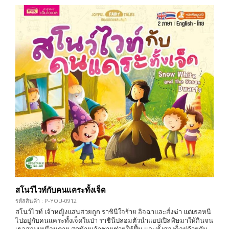
สโนว์ไวท์กับคนแคระทั้งเจ็ด
รหัสสินค้า : P-YOU-0912
สโนว์ไวท์ เจ้าหญิงแสนสวยถูก ราชินีใจร้าย อิจฉาและสั่งฆ่า แต่เธอหนี
ไปอยู่กับคนแคระทั้งเจ็ดในป่า ราชินีปลอมตัวนำแอปเปิลพิษมาให้กินจน
เธอสลบเหมือนตาย สุดท้ายเจ้าชายช่วยให้ฟื้น และทั้งสองก็อยู่ด้วยกัน