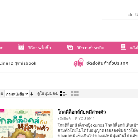
เป
ษะ
วิธีการสั่งซื้อ
วิธีการชำระเงิน
แจ้ง
Line ID @misbook
จัดส่งสินค้าทั่วประเทศ
าม
ดูในมุมมอง:
โกลดิล็อกส์กับหมีสามตัว
รหัสสินค้า : P-YOU-0911
โกลดิล็อกส์ เด็กหญิง curios โกลดิล็อกส์ เดินเ
สามตัวโดยไม่ได้รับอนุญาต เธอลองชิมข้าวโอ๊ต
ของพ่อหมีแข็งเกินไป ของแม่หมีนุ่มเกินไป แต่ข