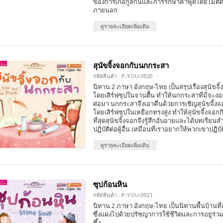
ของการเกื้อกูลกันและการรักษาคำพูดโดยไม่ตั
ภายนอก
ดูรายละเอียดเพิ่มเติม
สุนัขจิ้งจอกกับนกกระสา
รหัสสินค้า : P-YOU-0920
นิทาน 2 ภาษา อังกฤษ-ไทย เป็นสรุปเรื่องสุนัข
โดยเสิร์ฟซุปในจานตื้น ทำให้นกกระสาที่มีจะง
ต่อมา นกกระสาจึงเอาคืนด้วยการเชิญสุนัขจิ้ง
โดยเสิร์ฟซุปในเหยือกทรงสูง ทำให้สุนัขจิ้งจอกก
ที่สุดสุนัขจิ้งจอกจึงรู้สึกอับอายและได้บทเรียน
ปฏิบัติต่อผู้อื่น เหมือนที่เราอยากให้พวกเขาปฏิบั
ดูรายละเอียดเพิ่มเติม
ซุปก้อนหิน
รหัสสินค้า : P-YOU-0921
นิทาน 2 ภาษา อังกฤษ-ไทย เป็นนิทานพื้นบ้านที
ซึ่งแฝงไปด้วยปรัชญาการใช้ชีวิตและการอยู่ร่ว
ซึ้ง