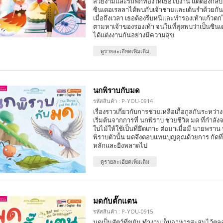
สวยงามและรถฟักทองให้เธอไปงาน แต่ต้องกลับก่อ
ซินเดอเรลลาได้พบกับเจ้าชายและเต้นรำด้วยกัน
เมื่อถึงเวลา เธอต้องรีบหนีและทำรองเท้าแก้วตก
ตามหาเจ้าของรองเท้า จนในที่สุดพบว่าเป็นซินเ
ได้แต่งงานกันอย่างมีความสุข
ดูรายละเอียดเพิ่มเติม
นกพิราบกับมด
รหัสสินค้า : P-YOU-0914
เรื่องราวเกี่ยวกับการช่วยเหลือเกื้อกูลกันระหว่า
เริ่มต้นจากการที่ นกพิราบ ช่วยชีวิต มด ที่กำ
ใบไม้ให้ใช้เป็นที่ยึดเกาะ ต่อมาเมื่อมี นายพร
พิราบตัวนั้น มดจึงตอบแทนบุญคุณด้วยการ กัดที่
หลักและยิงพลาดไป
ดูรายละเอียดเพิ่มเติม
มดกับตั๊กแตน
รหัสสินค้า : P-YOU-0915
มดเป็นสัตว์ที่ขยัน ทำงานเก็บอาหารสะสมไว้ต