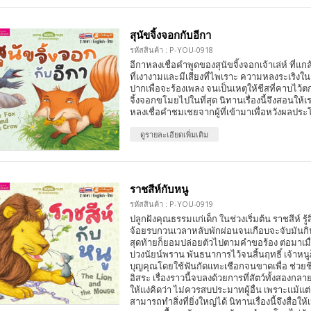
สุนัขจิ้งจอกกับอีกา
รหัสสินค้า : P-YOU-0918
อีกาหลงเชื่อคำพูดของสุนัขจิ้งจอกเจ้าเล่ห์ ที่แก
ที่เงางามและมีเสียงที่ไพเราะ ความหลงระเริงใ
ปากเพื่อจะร้องเพลง จนเป็นเหตุให้ชีสที่คาบไว้
จิ้งจอกขโมยไปในที่สุด นิทานเรื่องนี้จึงสอนให้
หลงเชื่อคำชมเชยจากผู้ที่เข้ามาเพื่อหวังผลป
ดูรายละเอียดเพิ่มเติม
ราชสีห์กับหนู
รหัสสินค้า : P-YOU-0919
ปลูกฝังคุณธรรมแก่เด็ก ในช่วงเริ่มต้น ราชสีห์ รู้ส
จ้อยรบกวนเวลาหลับพักผ่อนจนเกือบจะจับมันกิ
สุดท้ายก็ยอมปล่อยตัวไปตามคำขอร้อง ต่อมาเมื่
บ่วงนัยน์พราน พันธนาการไว้จนสิ้นฤทธิ์ เจ้าห
บุญคุณโดยใช้ฟันกัดแทะเชือกจนขาดเพื่อ ช่วยชีว
อิสระ เรื่องราวนี้จบลงด้วยการที่สัตว์ทั้งสองกลา
ให้แง่คิดว่า ไม่ควรสบประมาทผู้อื่น เพราะแม้แต่เพ
สามารถทำสิ่งที่ยิ่งใหญ่ได้ นิทานเรื่องนี้จึงสื่อ