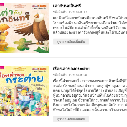
เต่ากับนกอินทรี
รหัสสินค้า : P-YOU-0917
เต่าตัวหนึ่งอยากบินเหมือนนกอินทรี จึงขอให้นก
ไปบนท้องฟ้า นกอินทรีพยายามเตือนว่าเต่าไม่เ
เพราะไม่มีปีก แต่เต่าก็ยังดื้อรั้น นกอินทรีจึงย
แล้วปล่อยลงมา เต่าจึงตกลงสู่พื้นและได้รับอันต
ดูรายละเอียดเพิ่มเติม
เรื่องเล่าของกระต่าย
รหัสสินค้า : P-YOU-0908
เรื่องนี้ถ่ายทอดเรื่องราวของกระต่ายตัวหนึ่งที่รู้ส
จนต้องไปขอคำแนะนำจาก นกฮูกผู้ชาญฉลาด เพื
แคบ นกฮูกได้ใช้กุศโลบายให้กระต่ายลองเชิญทั
พู้นมาอาศัยอยู่ด้วยกันจนบ้านเต็มไปด้วยความวุ่น
ว่างเหลืออยู่เลย ซึ่งช่วยให้กระต่ายเกิดการเปร
ถึงความจริงในภายหลัง เมื่อทุกคนกลับไป กระต่ายจ
พึงพอใจในสิ่งที่มี และมองเห็นความกว้างขวางขอ
ดูรายละเอียดเพิ่มเติม