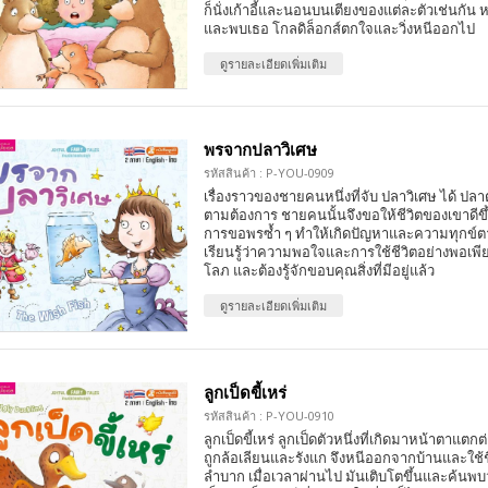
ก็นั่งเก้าอี้และนอนบนเตียงของแต่ละตัวเช่นกัน
และพบเธอ โกลดิล็อกส์ตกใจและวิ่งหนีออกไป
ดูรายละเอียดเพิ่มเติม
พรจากปลาวิเศษ
รหัสสินค้า : P-YOU-0909
เรื่องราวของชายคนหนึ่งที่จับ ปลาวิเศษ ได้ ปลา
ตามต้องการ ชายคนนั้นจึงขอให้ชีวิตของเขาดี
การขอพรซ้ำ ๆ ทำให้เกิดปัญหาและความทุกข์ต
เรียนรู้ว่าความพอใจและการใช้ชีวิตอย่างพอเพ
โลภ และต้องรู้จักขอบคุณสิ่งที่มีอยู่แล้ว
ดูรายละเอียดเพิ่มเติม
ลูกเป็ดขี้เหร่
รหัสสินค้า : P-YOU-0910
ลูกเป็ดขี้เหร่ ลูกเป็ดตัวหนึ่งที่เกิดมาหน้าตาแตกต
ถูกล้อเลียนและรังแก จึงหนีออกจากบ้านและใช้ชี
ลำบาก เมื่อเวลาผ่านไป มันเติบโตขึ้นและค้นพบว