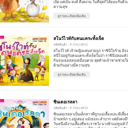
เป็ด แต่เป็น หงส์ ที่งดงาม ในที่สุดก็ได้ยอมรับตัว
ความสุข
ดูรายละเอียดเพิ่มเติม
สโนว์ไวท์กับคนแคระทั้งเจ็ด
รหัสสินค้า : P-YOU-0912
สโนว์ไวท์ เจ้าหญิงแสนสวยถูก ราชินีใจร้าย อิจฉ
หนีไปอยู่กับคนแคระทั้งเจ็ดในป่า ราชินีปลอมต
กินจนเธอสลบเหมือนตาย สุดท้ายเจ้าชายช่วยให้ฟื
ด้วยกันอย่างมีความสุข
ดูรายละเอียดเพิ่มเติม
ซินเดอเรลลา
รหัสสินค้า : P-YOU-0913
ซินเดอเรลลาเป็นเด็กสาวที่ถูกแม่เลี้ยงและพี่เลี้
บ้านหนัก ๆ อยู่เสมอ แม้เธอจะลำบาก แต่ยังคงม
วันหนึ่งมีงานเลี้ยงที่พระราชวัง นางฟ้าแม่ทูนหัว