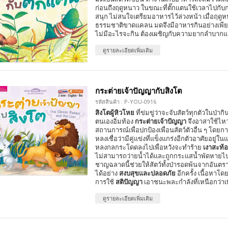
ก่อนถึงฤดูหนาว ในขณะที่ตั๊กแตนใช้เวลาไปกับ
สนุก ไม่สนใจเตรียมอาหารไว้ล่วงหน้า เมื่อฤด
ธรรมชาติขาดแคลน มดจึงมีอาหารกินอย่างเพียง
ไม่มีอะไรจะกิน ต้องเผชิญกับความยากลำบาก
ดูรายละเอียดเพิ่มเติม
กระต่ายเจ้าปัญญากับสิงโต
รหัสสินค้า : P-YOU-0916
สิงโตผู้หิวโหย
ที่ข่มขู่ว่าจะจับสัตว์ทุกตัวในป่าก
ตนเองอิ่มท้อง
กระต่ายเจ้าปัญญา
จึงอาสาใช้ไหว
สถานการณ์เพื่อปกป้องเพื่อนสัตว์ตัวอื่น ๆ โดย
หลงเชื่อว่ามีคู่แข่งที่แข็งแกร่งอีกตัวอาศัยอยู่ในแ
หลงกลกระโดดลงไปเพื่อหวังจะทำร้าย
เงาสะท้
ไม่สามารถว่ายน้ำได้และถูกกระแสน้ำพัดหายไปใ
ชาญฉลาดนี้ช่วยให้สัตว์ทั้งป่ารอดพ้นจากอันตร
ได้อย่าง
สงบสุขและปลอดภัย
อีกครั้ง เนื้อหาโดย
การใช้
สติปัญญา
เอาชนะพละกำลังที่เหนือกว่าเ
ดูรายละเอียดเพิ่มเติม