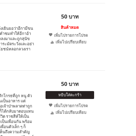
50 บาท
สินค้าหมด
ล้งเยินยอว่าอีกามีขน
นคำชมทำให้อีกาอ้า
เพิ่มไปรายการโปรด
ตกลงมาและถูกสุนัข
เพิ่มไปเปรียบเทียบ
เราระมัดระวังและอย่า
ระโยชน์หลอกลวงเรา
50 บาท
หยิบใส่ตะกร้า
ึกโกรธที่ถูก หนู ตัว
นเป็นอาหาร แต่
เพิ่มไปรายการโปรด
อเจ้าป่าพลาดท่าถูก
นูก็ได้กลับมาตอบแทน
เพิ่มไปเปรียบเทียบ
ิต ราชสีห์ให้เป็น
ยเป็นเพื่อนกัน พร้อม
ื่อนตัวเล็ก ๆ ก็
ให้เห็นถึงความสำคัญ