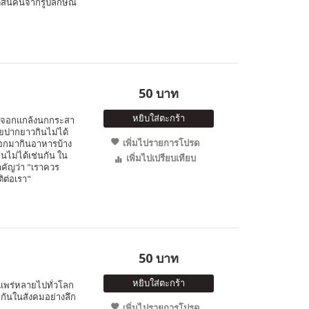
ดสินคนจากรูปลักษณ์
50 บาท
หยิบใส่ตะกร้า
จิ้งจอกแกล้งนกกระสา
อยปากยาวกินไม่ได้
เพิ่มไปรายการโปรด
จอกมากินอาหารบ้าง
ินไม่ได้เช่นกัน ใน
เพิ่มไปเปรียบเทียบ
สำคัญว่า "เราควร
ติต่อเรา"
50 บาท
หยิบใส่ตะกร้า
่แพร่หลายไปทั่วโลก
มกันในสังคมอย่างลึก
เพิ่มไปรายการโปรด