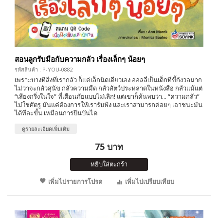
สอนลูกรับมือกับความกลัว เรื่องเล็กๆ น้อยๆ
รหัสสินค้า : P-YOU-0882
เพราะบางทีสิ่งที่เรากลัว ก็แค่เล็กนิดเดียวเอง ออลลี่เป็นเด็กที่ขี้กังวลมาก
ไม่ว่าจะกลัวสุนัข กลัวความมืด กลัวสัตว์ประหลาดในหนังสือ กลัวแม้แต่
“เสียงกริ่งในใจ” ที่เตือนภัยแบบไม่เลิก! แต่เขาก็ค้นพบว่า... “ความกลัว”
ไม่ใช่ศัตรู มันแค่ต้องการให้เรารับฟัง และเราสามารถค่อยๆ เอาชนะมัน
ได้ทีละขั้น เหมือนการปีนบันได
ดูรายละเอียดเพิ่มเติม
75 บาท
หยิบใส่ตะกร้า
เพิ่มไปรายการโปรด
เพิ่มไปเปรียบเทียบ