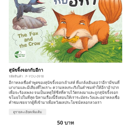
สุนัขจิ้งจอกกับอีกา
รหัสสินค้า : P-YOU-0918
อีกาหลงเชื่อคำพูดของสุนัขจิ้งจอกเจ้าเล่ห์ ที่แกล้งเยินยอว่าอีกามีขนที่
เงางามและมีเสียงที่ไพเราะ ความหลงระเริงในคำชมทำให้อีกาอ้าปาก
เพื่อจะร้องเพลง จนเป็นเหตุให้ชีสที่คาบไว้ตกลงมาและถูกสุนัขจิ้งจอก
ขโมยไปในที่สุด นิทานเรื่องนี้จึงสอนให้เราระมัดระวังและอย่าหลงเชื่อ
คำชมเชยจากผู้ที่เข้ามาเพื่อหวังผลประโยชน์หลอกลวงเรา
ดูรายละเอียดเพิ่มเติม
50 บาท