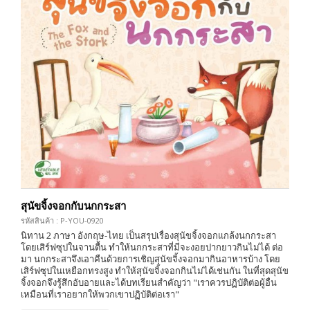
สุนัขจิ้งจอกกับนกกระสา
รหัสสินค้า : P-YOU-0920
นิทาน 2 ภาษา อังกฤษ-ไทย เป็นสรุปเรื่องสุนัขจิ้งจอกแกล้งนกกระสา
โดยเสิร์ฟซุปในจานตื้น ทำให้นกกระสาที่มีจะงอยปากยาวกินไม่ได้ ต่อ
มา นกกระสาจึงเอาคืนด้วยการเชิญสุนัขจิ้งจอกมากินอาหารบ้าง โดย
เสิร์ฟซุปในเหยือกทรงสูง ทำให้สุนัขจิ้งจอกกินไม่ได้เช่นกัน ในที่สุดสุนัข
จิ้งจอกจึงรู้สึกอับอายและได้บทเรียนสำคัญว่า "เราควรปฏิบัติต่อผู้อื่น
เหมือนที่เราอยากให้พวกเขาปฏิบัติต่อเรา"