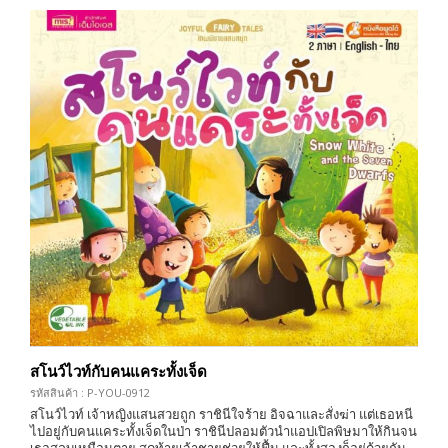
สโนว์ไวท์กับคนแคระทั้งเจ็ด
รหัสสินค้า : P-YOU-0912
สโนว์ไวท์ เจ้าหญิงแสนสวยถูก ราชินีใจร้าย อิจฉาและสั่งฆ่า แต่เธอหนี
ไปอยู่กับคนแคระทั้งเจ็ดในป่า ราชินีปลอมตัวนำแอปเปิลพิษมาให้กินจน
เธอสลบเหมือนตาย สุดท้ายเจ้าชายช่วยให้ฟื้น และทั้งสองก็อยู่ด้วยกัน