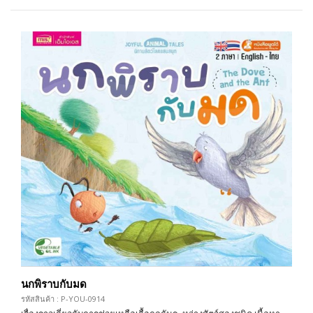
นกพิราบกับมด
รหัสสินค้า : P-YOU-0914