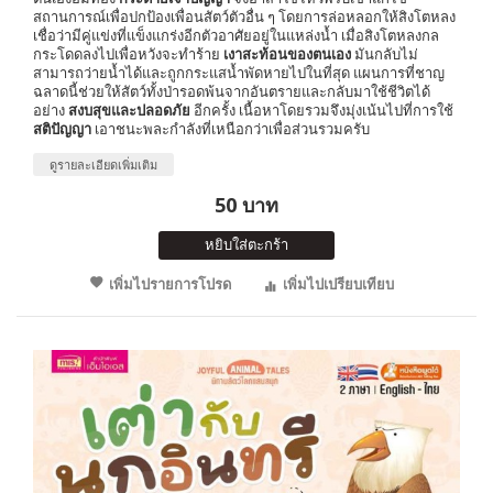
สถานการณ์เพื่อปกป้องเพื่อนสัตว์ตัวอื่น ๆ โดยการล่อหลอกให้สิงโตหลง
เชื่อว่ามีคู่แข่งที่แข็งแกร่งอีกตัวอาศัยอยู่ในแหล่งน้ำ เมื่อสิงโตหลงกล
กระโดดลงไปเพื่อหวังจะทำร้าย
เงาสะท้อนของตนเอง
มันกลับไม่
สามารถว่ายน้ำได้และถูกกระแสน้ำพัดหายไปในที่สุด แผนการที่ชาญ
ฉลาดนี้ช่วยให้สัตว์ทั้งป่ารอดพ้นจากอันตรายและกลับมาใช้ชีวิตได้
อย่าง
สงบสุขและปลอดภัย
อีกครั้ง เนื้อหาโดยรวมจึงมุ่งเน้นไปที่การใช้
สติปัญญา
เอาชนะพละกำลังที่เหนือกว่าเพื่อส่วนรวมครับ
ดูรายละเอียดเพิ่มเติม
50 บาท
หยิบใส่ตะกร้า
เพิ่มไปรายการโปรด
เพิ่มไปเปรียบเทียบ