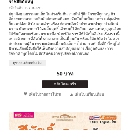
ราชสีห์กับหนู
รหัสสินค้า : P-YOU-0919
ปลูกฝังคุณธรรมแก่เด็ก ในช่วงเริ่มต้น ราชสีห์ รู้สึกโกรธที่ถูก หนู ตัว
จ้อยรบกวนเวลาหลับพักผ่อนจนเกือบจะจับมันกินเป็นอาหาร แต่สุดท้าย
ก็ยอมปล่อยตัวไปตามคำขอร้อง ต่อมาเมื่อเจ้าป่าพลาดท่าถูก บ่วงนัยน์
พราน พันธนาการไว้จนสิ้นฤทธิ์ เจ้าหนูก็ได้กลับมาตอบแทนบุญคุณโดย
ใช้ฟันกัดแทะเชือกจนขาดเพื่อ ช่วยชีวิต ราชสีห์ให้เป็นอิสระ เรื่องราวนี้
จบลงด้วยการที่สัตว์ทั้งสองกลายเป็นเพื่อนกัน พร้อมให้แง่คิดว่า ไม่ควร
สบประมาทผู้อื่น เพราะแม้แต่เพื่อนตัวเล็ก ๆ ก็สามารถทำสิ่งที่ยิ่งใหญ่ได้
นิทานเรื่องนี้จึงสื่อให้เห็นถึงความสำคัญของการเกื้อกูลกันและการ
รักษาคำพูดโดยไม่ตัดสินคนจากรูปลักษณ์ภายนอก
ดูรายละเอียดเพิ่มเติม
50 บาท
หยิบใส่ตะกร้า
เพิ่มไปรายการโปรด
เพิ่มไปเปรียบเทียบ