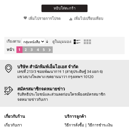
หยิบใส่ตะกร้า
เพิ่มไปรายการโปรด
เพิ่มไปเปรียบเทียบ
เรียงตาม
ดูในมุมมอง:
หน้า:
1
2
3
4
5
บริษัท สำนักพิมพ์เอ็มไอเอส จำกัด
เลขที่ 213/3 ซอยพัฒนาการ 1 (สาธุประดิษฐ์ 34 แยก 6)
แขวงบางโพงพาง เขตยานนาวา กรุงเทพฯ 10120
สมัครสมาชิกจดหมายข่าว
รับสิทธิประโยชน์และส่วนลดก่อนใครเพียงสมัครสมาชิก
จดหมายข่าวกับเรา
เกี่ยวกับร้าน
บริการลูกค้า
เกี่ยวกับเรา
วิธีการสั่งซื้อ
|
วิธีการชำระเงิน