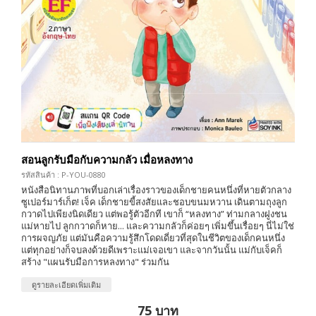
สอนลูกรับมือกับความกลัว เมื่อหลงทาง
รหัสสินค้า : P-YOU-0880
หนังสือนิทานภาพที่บอกเล่าเรื่องราวของเด็กชายคนหนึ่งที่หายตัวกลาง
ซูเปอร์มาร์เก็ต! เจ็ค เด็กชายขี้สงสัยและชอบขนมหวาน เดินตามถุงลูก
กวาดไปเพียงนิดเดียว แต่พอรู้ตัวอีกที เขาก็ “หลงทาง” ท่ามกลางฝูงชน
แม่หายไป ลูกกวาดก็หาย... และความกลัวก็ค่อยๆ เพิ่มขึ้นเรื่อยๆ นี่ไม่ใช่
การผจญภัย แต่มันคือความรู้สึกโดดเดี่ยวที่สุดในชีวิตของเด็กคนหนึ่ง
แต่ทุกอย่างก็จบลงด้วยดีเพราะแม่เจอเขา และจากวันนั้น แม่กับเจ็คก็
สร้าง "แผนรับมือการหลงทาง" ร่วมกัน
ดูรายละเอียดเพิ่มเติม
75 บาท