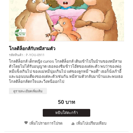
โกลดิล็อกส์กับหมีสามตัว
รหัสสินค้า : P-YOU-0911
โกลดิล็อกส์ เด็กหญิง curios โกลดิล็อกส์ เดินเข้าไปในบ้านของหมีสาม
ตัวโดยไม่ได้รับอนุญาต เธอลองชิมข้าวโอ๊ตของแต่ละตัว พบว่าของพ่อ
หมีแข็งเกินไป ของแม่หมีนุ่มเกินไป แต่ของลูกหมี “พอดี” เธอก็นั่งเก้าอี้
และนอนบนเตียงของแต่ละตัวเช่นกัน หมีสามตัวกลับมาบ้านและพบเธอ
โกลดิล็อกส์ตกใจและวิ่งหนีออกไป
ดูรายละเอียดเพิ่มเติม
50 บาท
หยิบใส่ตะกร้า
เพิ่มไปรายการโปรด
เพิ่มไปเปรียบเทียบ