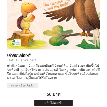
เต่ากับนกอินทรี
รหัสสินค้า : P-YOU-0917
เต่าตัวหนึ่งอยากบินเหมือนนกอินทรี จึงขอให้นกอินทรีช่วยพาบินขึ้นไป
บนท้องฟ้า นกอินทรีพยายามเตือนว่าเต่าไม่เหมาะกับการบิน เพราะไม่มี
ปีก แต่เต่าก็ยังดื้อรั้น นกอินทรีจึงยอมคาบเต่าขึ้นไปบนฟ้า แล้วปล่อยลง
มา เต่าจึงตกลงสู่พื้นและได้รับอันตราย
ดูรายละเอียดเพิ่มเติม
50 บาท
หยิบใส่ตะกร้า