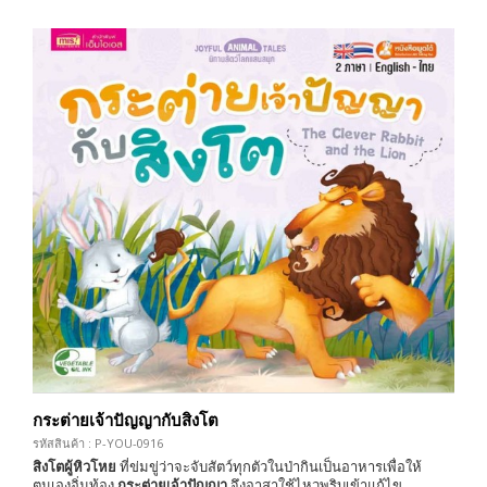
กระต่ายเจ้าปัญญากับสิงโต
รหัสสินค้า : P-YOU-0916
สิงโตผู้หิวโหย
ที่ข่มขู่ว่าจะจับสัตว์ทุกตัวในป่ากินเป็นอาหารเพื่อให้
ตนเองอิ่มท้อง
กระต่ายเจ้าปัญญา
จึงอาสาใช้ไหวพริบเข้าแก้ไข