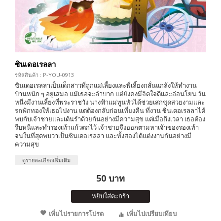
ซินเดอเรลลา
รหัสสินค้า : P-YOU-0913
ซินเดอเรลลาเป็นเด็กสาวที่ถูกแม่เลี้ยงและพี่เลี้ยงกลั่นแกล้งให้ทำงาน
บ้านหนัก ๆ อยู่เสมอ แม้เธอจะลำบาก แต่ยังคงมีจิตใจดีและอ่อนโยน วัน
หนึ่งมีงานเลี้ยงที่พระราชวัง นางฟ้าแม่ทูนหัวได้ช่วยเสกชุดสวยงามและ
รถฟักทองให้เธอไปงาน แต่ต้องกลับก่อนเที่ยงคืน ที่งาน ซินเดอเรลลาได้
พบกับเจ้าชายและเต้นรำด้วยกันอย่างมีความสุข แต่เมื่อถึงเวลา เธอต้อง
รีบหนีและทำรองเท้าแก้วตกไว้ เจ้าชายจึงออกตามหาเจ้าของรองเท้า
จนในที่สุดพบว่าเป็นซินเดอเรลลา และทั้งสองได้แต่งงานกันอย่างมี
ความสุข
ดูรายละเอียดเพิ่มเติม
50 บาท
หยิบใส่ตะกร้า
เพิ่มไปรายการโปรด
เพิ่มไปเปรียบเทียบ