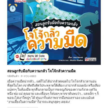
สอนลูกรับมือกับความกลัว โจโจ้กลัวความมืด
รหัสสินค้า : P-YOU-0883
เมื่อความมืดน่ากลัว... แต่ก็ไม่ได้น่ากลัวตลอดไป โจโจกลัวเวลานอน
ที่สุดในโลก เขาคิดถึงสัตว์ประหลาดใต้เตียง เงาน่ากลัวบนผนัง หรือเสียง
แปลกๆ ในห้องมืด ทุกคืนกลายเป็นการผจญภัยของความกังวล แต่วัน
หนึ่ง พ่อ แม่ คุณยาย และเพื่อนๆ ก็ค่อยๆ พาเขาค้นพบว่า... แสงเล็ก ๆ ก็
พอจะไล่เงาใหญ่ๆ ได้ หุ่นเงาก็แค่ภาพจากมือของเราเอง และแม้แต่
“งานเลี้ยงในความมืด” ก็อาจจะสนุกสุดๆ เลยล่ะ!