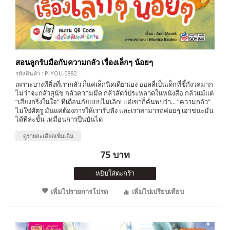
สอนลูกรับมือกับความกลัว เรื่องเล็กๆ น้อยๆ
รหัสสินค้า : P-YOU-0882
เพราะบางทีสิ่งที่เรากลัว ก็แค่เล็กนิดเดียวเอง ออลลี่เป็นเด็กที่ขี้กังวลมาก
ไม่ว่าจะกลัวสุนัข กลัวความมืด กลัวสัตว์ประหลาดในหนังสือ กลัวแม้แต่
“เสียงกริ่งในใจ” ที่เตือนภัยแบบไม่เลิก! แต่เขาก็ค้นพบว่า... “ความกลัว”
ไม่ใช่ศัตรู มันแค่ต้องการให้เรารับฟัง และเราสามารถค่อยๆ เอาชนะมัน
ได้ทีละขั้น เหมือนการปีนบันได
ดูรายละเอียดเพิ่มเติม
75 บาท
หยิบใส่ตะกร้า
เพิ่มไปรายการโปรด
เพิ่มไปเปรียบเทียบ