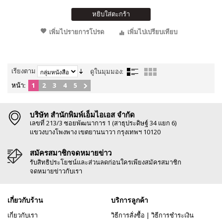
หยิบใส่ตะกร้า
เพิ่มไปรายการโปรด
เพิ่มไปเปรียบเทียบ
เรียงตาม
ดูในมุมมอง:
หน้า:
1
2
3
4
5
บริษัท สำนักพิมพ์เอ็มไอเอส จำกัด
เลขที่ 213/3 ซอยพัฒนาการ 1 (สาธุประดิษฐ์ 34 แยก 6)
แขวงบางโพงพาง เขตยานนาวา กรุงเทพฯ 10120
สมัครสมาชิกจดหมายข่าว
รับสิทธิประโยชน์และส่วนลดก่อนใครเพียงสมัครสมาชิก
จดหมายข่าวกับเรา
เกี่ยวกับร้าน
บริการลูกค้า
เกี่ยวกับเรา
วิธีการสั่งซื้อ
|
วิธีการชำระเงิน