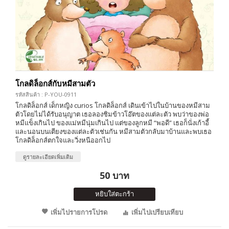
โกลดิล็อกส์กับหมีสามตัว
รหัสสินค้า : P-YOU-0911
โกลดิล็อกส์ เด็กหญิง curios โกลดิล็อกส์ เดินเข้าไปในบ้านของหมีสาม
ตัวโดยไม่ได้รับอนุญาต เธอลองชิมข้าวโอ๊ตของแต่ละตัว พบว่าของพ่อ
หมีแข็งเกินไป ของแม่หมีนุ่มเกินไป แต่ของลูกหมี “พอดี” เธอก็นั่งเก้าอี้
และนอนบนเตียงของแต่ละตัวเช่นกัน หมีสามตัวกลับมาบ้านและพบเธอ
โกลดิล็อกส์ตกใจและวิ่งหนีออกไป
ดูรายละเอียดเพิ่มเติม
50 บาท
หยิบใส่ตะกร้า
เพิ่มไปรายการโปรด
เพิ่มไปเปรียบเทียบ