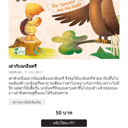
เต่ากับนกอินทรี
รหัสสินค้า : P-YOU-0917
เต่าตัวหนึ่งอยากบินเหมือนนกอินทรี จึงขอให้นกอินทรีช่วยพาบินขึ้นไป
บนท้องฟ้า นกอินทรีพยายามเตือนว่าเต่าไม่เหมาะกับการบิน เพราะไม่มี
ปีก แต่เต่าก็ยังดื้อรั้น นกอินทรีจึงยอมคาบเต่าขึ้นไปบนฟ้า แล้วปล่อยลง
มา เต่าจึงตกลงสู่พื้นและได้รับอันตราย
ดูรายละเอียดเพิ่มเติม
50 บาท
หยิบใส่ตะกร้า