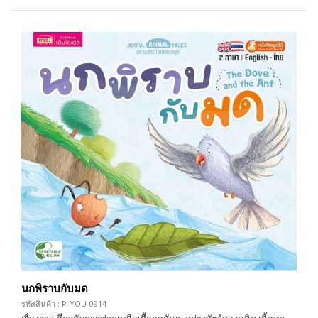
นกพิราบกับมด
รหัสสินค้า : P-YOU-0914