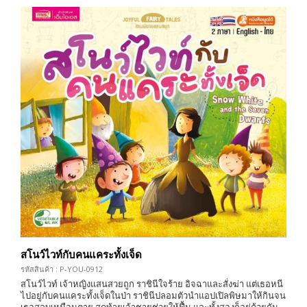
สโนว์ไวท์กับคนแคระทั้งเจ็ด
รหัสสินค้า : P-YOU-0912
สโนว์ไวท์ เจ้าหญิงแสนสวยถูก ราชินีใจร้าย อิจฉาและสั่งฆ่า แต่เธอหนี
ไปอยู่กับคนแคระทั้งเจ็ดในป่า ราชินีปลอมตัวนำแอปเปิลพิษมาให้กินจน
เธอสลบเหมือนตาย สุดท้ายเจ้าชายช่วยให้ฟื้น และทั้งสองก็อยู่ด้วยกัน