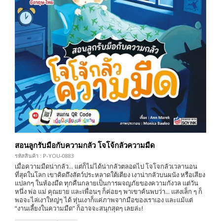
สอนลูกรับมือกับความกลัว โจโจ้กลัวความมืด
รหัสสินค้า : P-YOU-0883
เมื่อความมืดน่ากลัว... แต่ก็ไม่ได้น่ากลัวตลอดไป โจโจกลัวเวลานอน
ที่สุดในโลก เขาคิดถึงสัตว์ประหลาดใต้เตียง เงาน่ากลัวบนผนัง หรือเสียง
แปลกๆ ในห้องมืด ทุกคืนกลายเป็นการผจญภัยของความกังวล แต่วัน
หนึ่ง พ่อ แม่ คุณยาย และเพื่อนๆ ก็ค่อยๆ พาเขาค้นพบว่า... แสงเล็ก ๆ ก็
พอจะไล่เงาใหญ่ๆ ได้ หุ่นเงาก็แค่ภาพจากมือของเราเอง และแม้แต่
“งานเลี้ยงในความมืด” ก็อาจจะสนุกสุดๆ เลยล่ะ!