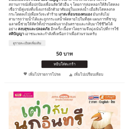
สถานการณ์เพื่อปกป้องเพื่อนสัตว์ตัวอื่น ๆ โดยการล่อหลอกให้สิงโตหลง
เชื่อว่ามีคู่แข่งที่แข็งแกร่งอีกตัวอาศัยอยู่ในแหล่งน้ำ เมื่อสิงโตหลงกล
กระโดดลงไปเพื่อหวังจะทำร้าย
เงาสะท้อนของตนเอง
มันกลับไม่
สามารถว่ายน้ำได้และถูกกระแสน้ำพัดหายไปในที่สุด แผนการที่ชาญ
ฉลาดนี้ช่วยให้สัตว์ทั้งป่ารอดพ้นจากอันตรายและกลับมาใช้ชีวิตได้
อย่าง
สงบสุขและปลอดภัย
อีกครั้ง เนื้อหาโดยรวมจึงมุ่งเน้นไปที่การใช้
สติปัญญา
เอาชนะพละกำลังที่เหนือกว่าเพื่อส่วนรวมครับ
ดูรายละเอียดเพิ่มเติม
50 บาท
หยิบใส่ตะกร้า
เพิ่มไปรายการโปรด
เพิ่มไปเปรียบเทียบ