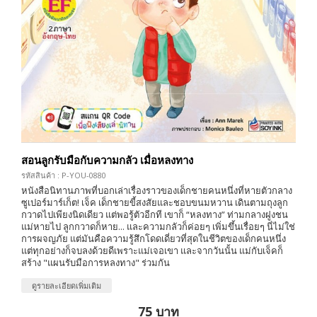
สอนลูกรับมือกับความกลัว เมื่อหลงทาง
รหัสสินค้า : P-YOU-0880
หนังสือนิทานภาพที่บอกเล่าเรื่องราวของเด็กชายคนหนึ่งที่หายตัวกลาง
ซูเปอร์มาร์เก็ต! เจ็ค เด็กชายขี้สงสัยและชอบขนมหวาน เดินตามถุงลูก
กวาดไปเพียงนิดเดียว แต่พอรู้ตัวอีกที เขาก็ “หลงทาง” ท่ามกลางฝูงชน
แม่หายไป ลูกกวาดก็หาย... และความกลัวก็ค่อยๆ เพิ่มขึ้นเรื่อยๆ นี่ไม่ใช่
การผจญภัย แต่มันคือความรู้สึกโดดเดี่ยวที่สุดในชีวิตของเด็กคนหนึ่ง
แต่ทุกอย่างก็จบลงด้วยดีเพราะแม่เจอเขา และจากวันนั้น แม่กับเจ็คก็
สร้าง "แผนรับมือการหลงทาง" ร่วมกัน
ดูรายละเอียดเพิ่มเติม
75 บาท