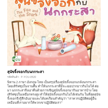
สุนัขจิ้งจอกกับนกกระสา
รหัสสินค้า : P-YOU-0920
นิทาน 2 ภาษา อังกฤษ-ไทย เป็นสรุปเรื่องสุนัขจิ้งจอกแกล้งนกกระสา
โดยเสิร์ฟซุปในจานตื้น ทำให้นกกระสาที่มีจะงอยปากยาวกินไม่ได้ ต่อ
มา นกกระสาจึงเอาคืนด้วยการเชิญสุนัขจิ้งจอกมากินอาหารบ้าง โดย
เสิร์ฟซุปในเหยือกทรงสูง ทำให้สุนัขจิ้งจอกกินไม่ได้เช่นกัน ในที่สุดสุนัข
จิ้งจอกจึงรู้สึกอับอายและได้บทเรียนสำคัญว่า "เราควรปฏิบัติต่อผู้อื่น
เหมือนที่เราอยากให้พวกเขาปฏิบัติต่อเรา"