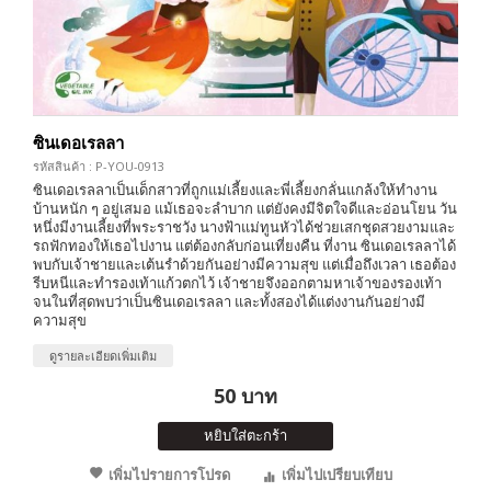
ซินเดอเรลลา
รหัสสินค้า : P-YOU-0913
ซินเดอเรลลาเป็นเด็กสาวที่ถูกแม่เลี้ยงและพี่เลี้ยงกลั่นแกล้งให้ทำงาน
บ้านหนัก ๆ อยู่เสมอ แม้เธอจะลำบาก แต่ยังคงมีจิตใจดีและอ่อนโยน วัน
หนึ่งมีงานเลี้ยงที่พระราชวัง นางฟ้าแม่ทูนหัวได้ช่วยเสกชุดสวยงามและ
รถฟักทองให้เธอไปงาน แต่ต้องกลับก่อนเที่ยงคืน ที่งาน ซินเดอเรลลาได้
พบกับเจ้าชายและเต้นรำด้วยกันอย่างมีความสุข แต่เมื่อถึงเวลา เธอต้อง
รีบหนีและทำรองเท้าแก้วตกไว้ เจ้าชายจึงออกตามหาเจ้าของรองเท้า
จนในที่สุดพบว่าเป็นซินเดอเรลลา และทั้งสองได้แต่งงานกันอย่างมี
ความสุข
ดูรายละเอียดเพิ่มเติม
50 บาท
หยิบใส่ตะกร้า
เพิ่มไปรายการโปรด
เพิ่มไปเปรียบเทียบ