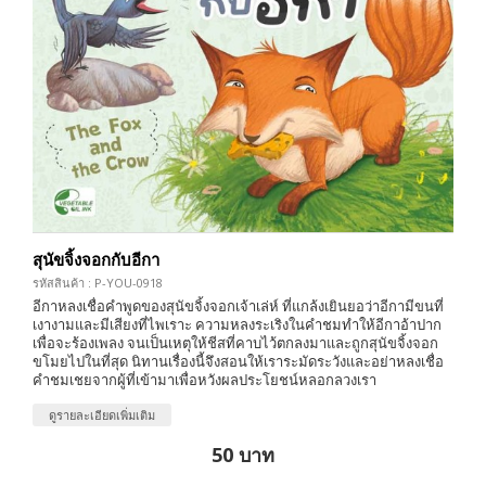
สุนัขจิ้งจอกกับอีกา
รหัสสินค้า : P-YOU-0918
อีกาหลงเชื่อคำพูดของสุนัขจิ้งจอกเจ้าเล่ห์ ที่แกล้งเยินยอว่าอีกามีขนที่
เงางามและมีเสียงที่ไพเราะ ความหลงระเริงในคำชมทำให้อีกาอ้าปาก
เพื่อจะร้องเพลง จนเป็นเหตุให้ชีสที่คาบไว้ตกลงมาและถูกสุนัขจิ้งจอก
ขโมยไปในที่สุด นิทานเรื่องนี้จึงสอนให้เราระมัดระวังและอย่าหลงเชื่อ
คำชมเชยจากผู้ที่เข้ามาเพื่อหวังผลประโยชน์หลอกลวงเรา
ดูรายละเอียดเพิ่มเติม
50 บาท