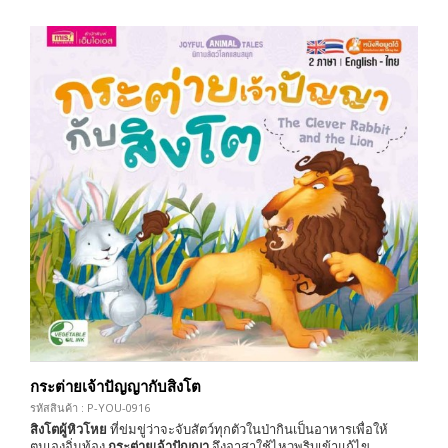
กระต่ายเจ้าปัญญากับสิงโต
รหัสสินค้า : P-YOU-0916
สิงโตผู้หิวโหย
ที่ข่มขู่ว่าจะจับสัตว์ทุกตัวในป่ากินเป็นอาหารเพื่อให้
ตนเองอิ่มท้อง
กระต่ายเจ้าปัญญา
จึงอาสาใช้ไหวพริบเข้าแก้ไข