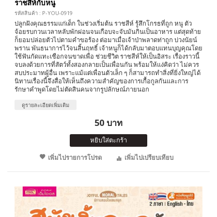
ราชสีห์กับหนู
รหัสสินค้า : P-YOU-0919
ปลูกฝังคุณธรรมแก่เด็ก ในช่วงเริ่มต้น ราชสีห์ รู้สึกโกรธที่ถูก หนู ตัว
จ้อยรบกวนเวลาหลับพักผ่อนจนเกือบจะจับมันกินเป็นอาหาร แต่สุดท้าย
ก็ยอมปล่อยตัวไปตามคำขอร้อง ต่อมาเมื่อเจ้าป่าพลาดท่าถูก บ่วงนัยน์
พราน พันธนาการไว้จนสิ้นฤทธิ์ เจ้าหนูก็ได้กลับมาตอบแทนบุญคุณโดย
ใช้ฟันกัดแทะเชือกจนขาดเพื่อ ช่วยชีวิต ราชสีห์ให้เป็นอิสระ เรื่องราวนี้
จบลงด้วยการที่สัตว์ทั้งสองกลายเป็นเพื่อนกัน พร้อมให้แง่คิดว่า ไม่ควร
สบประมาทผู้อื่น เพราะแม้แต่เพื่อนตัวเล็ก ๆ ก็สามารถทำสิ่งที่ยิ่งใหญ่ได้
นิทานเรื่องนี้จึงสื่อให้เห็นถึงความสำคัญของการเกื้อกูลกันและการ
รักษาคำพูดโดยไม่ตัดสินคนจากรูปลักษณ์ภายนอก
ดูรายละเอียดเพิ่มเติม
50 บาท
หยิบใส่ตะกร้า
เพิ่มไปรายการโปรด
เพิ่มไปเปรียบเทียบ