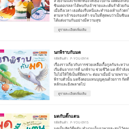
สวยงามและรถฟักทองให้เธอไปงาน แต่ต้องกลับก่อ
ซินเดอเรลลาได้พบกับเจ้าชายและเต้นรำด้วยกัน
เมื่อถึงเวลา เธอต้องรีบหนีและทำรองเท้าแก้วตก
ตามหาเจ้าของรองเท้า จนในที่สุดพบว่าเป็นซินเ
ได้แต่งงานกันอย่างมีความสุข
ดูรายละเอียดเพิ่มเติม
นกพิราบกับมด
รหัสสินค้า : P-YOU-0914
เรื่องราวเกี่ยวกับการช่วยเหลือเกื้อกูลกันระหว่า
เริ่มต้นจากการที่ นกพิราบ ช่วยชีวิต มด ที่กำ
ใบไม้ให้ใช้เป็นที่ยึดเกาะ ต่อมาเมื่อมี นายพร
พิราบตัวนั้น มดจึงตอบแทนบุญคุณด้วยการ กัดที่
หลักและยิงพลาดไป
ดูรายละเอียดเพิ่มเติม
มดกับตั๊กแตน
รหัสสินค้า : P-YOU-0915
มดเป็นสัตว์ที่ขยัน ทำงานเก็บอาหารสะสมไว้ต