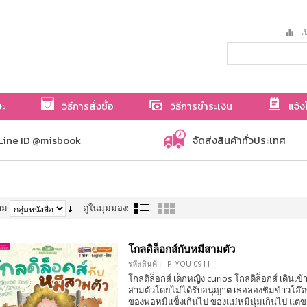
เป
ษะ
วิธีการสั่งซื้อ
วิธีการชำระเงิน
แจ้ง
Line ID @misbook
จัดส่งสินค้าทั่วประเทศ
าม
ดูในมุมมอง:
โกลดิล็อกส์กับหมีสามตัว
รหัสสินค้า : P-YOU-0911
โกลดิล็อกส์ เด็กหญิง curios โกลดิล็อกส์ เดินเ
สามตัวโดยไม่ได้รับอนุญาต เธอลองชิมข้าวโอ๊ต
ของพ่อหมีแข็งเกินไป ของแม่หมีนุ่มเกินไป แต่ข