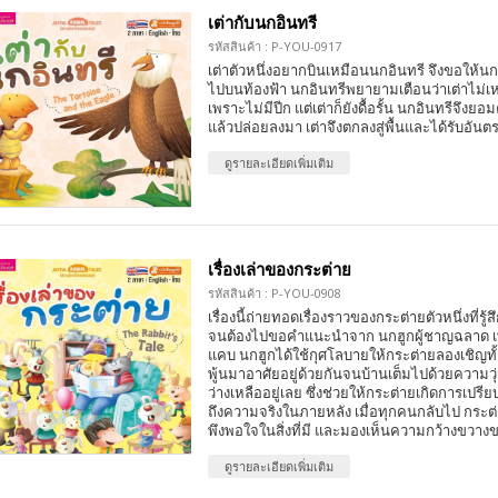
เต่ากับนกอินทรี
รหัสสินค้า : P-YOU-0917
เต่าตัวหนึ่งอยากบินเหมือนนกอินทรี จึงขอให้นก
ไปบนท้องฟ้า นกอินทรีพยายามเตือนว่าเต่าไม่เ
เพราะไม่มีปีก แต่เต่าก็ยังดื้อรั้น นกอินทรีจึงย
แล้วปล่อยลงมา เต่าจึงตกลงสู่พื้นและได้รับอันต
ดูรายละเอียดเพิ่มเติม
เรื่องเล่าของกระต่าย
รหัสสินค้า : P-YOU-0908
เรื่องนี้ถ่ายทอดเรื่องราวของกระต่ายตัวหนึ่งที่รู้ส
จนต้องไปขอคำแนะนำจาก นกฮูกผู้ชาญฉลาด เพื
แคบ นกฮูกได้ใช้กุศโลบายให้กระต่ายลองเชิญทั
พู้นมาอาศัยอยู่ด้วยกันจนบ้านเต็มไปด้วยความวุ่น
ว่างเหลืออยู่เลย ซึ่งช่วยให้กระต่ายเกิดการเปร
ถึงความจริงในภายหลัง เมื่อทุกคนกลับไป กระต่ายจ
พึงพอใจในสิ่งที่มี และมองเห็นความกว้างขวางขอ
ดูรายละเอียดเพิ่มเติม