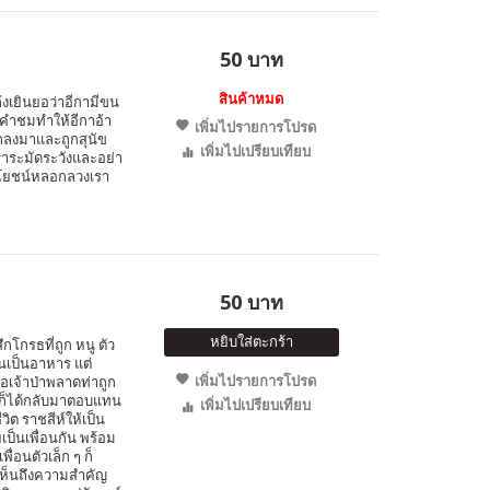
50 บาท
สินค้าหมด
ล้งเยินยอว่าอีกามีขน
นคำชมทำให้อีกาอ้า
เพิ่มไปรายการโปรด
ตกลงมาและถูกสุนัข
เพิ่มไปเปรียบเทียบ
เราระมัดระวังและอย่า
ระโยชน์หลอกลวงเรา
50 บาท
หยิบใส่ตะกร้า
ึกโกรธที่ถูก หนู ตัว
นเป็นอาหาร แต่
เพิ่มไปรายการโปรด
อเจ้าป่าพลาดท่าถูก
นูก็ได้กลับมาตอบแทน
เพิ่มไปเปรียบเทียบ
ิต ราชสีห์ให้เป็น
ยเป็นเพื่อนกัน พร้อม
ื่อนตัวเล็ก ๆ ก็
ให้เห็นถึงความสำคัญ