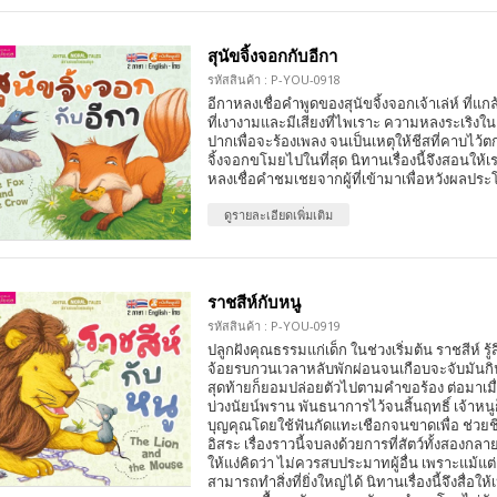
สุนัขจิ้งจอกกับอีกา
รหัสสินค้า : P-YOU-0918
อีกาหลงเชื่อคำพูดของสุนัขจิ้งจอกเจ้าเล่ห์ ที่แก
ที่เงางามและมีเสียงที่ไพเราะ ความหลงระเริงใ
ปากเพื่อจะร้องเพลง จนเป็นเหตุให้ชีสที่คาบไว้
จิ้งจอกขโมยไปในที่สุด นิทานเรื่องนี้จึงสอนให้
หลงเชื่อคำชมเชยจากผู้ที่เข้ามาเพื่อหวังผลป
ดูรายละเอียดเพิ่มเติม
ราชสีห์กับหนู
รหัสสินค้า : P-YOU-0919
ปลูกฝังคุณธรรมแก่เด็ก ในช่วงเริ่มต้น ราชสีห์ รู้ส
จ้อยรบกวนเวลาหลับพักผ่อนจนเกือบจะจับมันกิ
สุดท้ายก็ยอมปล่อยตัวไปตามคำขอร้อง ต่อมาเมื่
บ่วงนัยน์พราน พันธนาการไว้จนสิ้นฤทธิ์ เจ้าห
บุญคุณโดยใช้ฟันกัดแทะเชือกจนขาดเพื่อ ช่วยชีว
อิสระ เรื่องราวนี้จบลงด้วยการที่สัตว์ทั้งสองกลา
ให้แง่คิดว่า ไม่ควรสบประมาทผู้อื่น เพราะแม้แต่เพ
สามารถทำสิ่งที่ยิ่งใหญ่ได้ นิทานเรื่องนี้จึงสื่อ