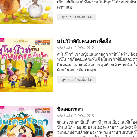
เป็ด แต่เป็น หงส์ ที่งดงาม ในที่สุดก็ได้ยอมรับตัว
ความสุข
ดูรายละเอียดเพิ่มเติม
สโนว์ไวท์กับคนแคระทั้งเจ็ด
รหัสสินค้า : P-YOU-0912
สโนว์ไวท์ เจ้าหญิงแสนสวยถูก ราชินีใจร้าย อิจฉ
หนีไปอยู่กับคนแคระทั้งเจ็ดในป่า ราชินีปลอมต
กินจนเธอสลบเหมือนตาย สุดท้ายเจ้าชายช่วยให้ฟื
ด้วยกันอย่างมีความสุข
ดูรายละเอียดเพิ่มเติม
ซินเดอเรลลา
รหัสสินค้า : P-YOU-0913
ซินเดอเรลลาเป็นเด็กสาวที่ถูกแม่เลี้ยงและพี่เลี้
บ้านหนัก ๆ อยู่เสมอ แม้เธอจะลำบาก แต่ยังคงม
วันหนึ่งมีงานเลี้ยงที่พระราชวัง นางฟ้าแม่ทูนหัว