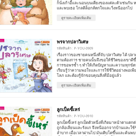
ก็นั่งเก้าอี้และนอนบนเตียงของแต่ละตัวเช่นกัน
และพบเธอ โกลดิล็อกส์ตกใจและวิ่งหนีออกไป
ดูรายละเอียดเพิ่มเติม
พรจากปลาวิเศษ
รหัสสินค้า : P-YOU-0909
เรื่องราวของชายคนหนึ่งที่จับ ปลาวิเศษ ได้ ปลา
ตามต้องการ ชายคนนั้นจึงขอให้ชีวิตของเขาดี
การขอพรซ้ำ ๆ ทำให้เกิดปัญหาและความทุกข์ต
เรียนรู้ว่าความพอใจและการใช้ชีวิตอย่างพอเพ
โลภ และต้องรู้จักขอบคุณสิ่งที่มีอยู่แล้ว
ดูรายละเอียดเพิ่มเติม
ลูกเป็ดขี้เหร่
รหัสสินค้า : P-YOU-0910
ลูกเป็ดขี้เหร่ ลูกเป็ดตัวหนึ่งที่เกิดมาหน้าตาแตกต
ถูกล้อเลียนและรังแก จึงหนีออกจากบ้านและใช้ชี
ลำบาก เมื่อเวลาผ่านไป มันเติบโตขึ้นและค้นพบว