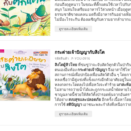
ก่อนถึงฤดูหนาว ในขณะที่ตั๊กแตนใช้เวลาไปกับ
สนุก ไม่สนใจเตรียมอาหารไว้ล่วงหน้า เมื่อฤด
ธรรมชาติขาดแคลน มดจึงมีอาหารกินอย่างเพียง
ไม่มีอะไรจะกิน ต้องเผชิญกับความยากลำบาก
ดูรายละเอียดเพิ่มเติม
กระต่ายเจ้าปัญญากับสิงโต
รหัสสินค้า : P-YOU-0916
สิงโตผู้หิวโหย
ที่ข่มขู่ว่าจะจับสัตว์ทุกตัวในป่าก
ตนเองอิ่มท้อง
กระต่ายเจ้าปัญญา
จึงอาสาใช้ไหว
สถานการณ์เพื่อปกป้องเพื่อนสัตว์ตัวอื่น ๆ โดย
หลงเชื่อว่ามีคู่แข่งที่แข็งแกร่งอีกตัวอาศัยอยู่ในแ
หลงกลกระโดดลงไปเพื่อหวังจะทำร้าย
เงาสะท้
ไม่สามารถว่ายน้ำได้และถูกกระแสน้ำพัดหายไปใ
ชาญฉลาดนี้ช่วยให้สัตว์ทั้งป่ารอดพ้นจากอันตร
ได้อย่าง
สงบสุขและปลอดภัย
อีกครั้ง เนื้อหาโดย
การใช้
สติปัญญา
เอาชนะพละกำลังที่เหนือกว่าเ
ดูรายละเอียดเพิ่มเติม