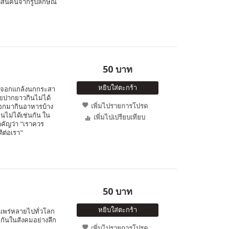
ดสินคนจากรูปลักษณ์
50 บาท
หยิบใส่ตะกร้า
จิ้งจอกแกล้งนกกระสา
อยปากยาวกินไม่ได้
เพิ่มไปรายการโปรด
จอกมากินอาหารบ้าง
ินไม่ได้เช่นกัน ใน
เพิ่มไปเปรียบเทียบ
สำคัญว่า "เราควร
ติต่อเรา"
50 บาท
หยิบใส่ตะกร้า
่แพร่หลายไปทั่วโลก
มกันในสังคมอย่างลึก
เพิ่มไปรายการโปรด