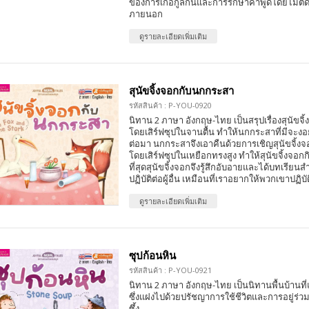
ของการเกื้อกูลกันและการรักษาคำพูดโดยไม่ตั
ภายนอก
ดูรายละเอียดเพิ่มเติม
สุนัขจิ้งจอกกับนกกระสา
รหัสสินค้า : P-YOU-0920
นิทาน 2 ภาษา อังกฤษ-ไทย เป็นสรุปเรื่องสุนัข
โดยเสิร์ฟซุปในจานตื้น ทำให้นกกระสาที่มีจะง
ต่อมา นกกระสาจึงเอาคืนด้วยการเชิญสุนัขจิ้ง
โดยเสิร์ฟซุปในเหยือกทรงสูง ทำให้สุนัขจิ้งจอกก
ที่สุดสุนัขจิ้งจอกจึงรู้สึกอับอายและได้บทเรียน
ปฏิบัติต่อผู้อื่น เหมือนที่เราอยากให้พวกเขาปฏิบั
ดูรายละเอียดเพิ่มเติม
ซุปก้อนหิน
รหัสสินค้า : P-YOU-0921
นิทาน 2 ภาษา อังกฤษ-ไทย เป็นนิทานพื้นบ้านที
ซึ่งแฝงไปด้วยปรัชญาการใช้ชีวิตและการอยู่ร่ว
ซึ้ง