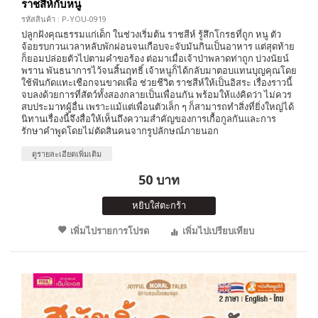
ราชสีห์กับหนู
รหัสสินค้า : P-YOU-0919
ปลูกฝังคุณธรรมแก่เด็ก ในช่วงเริ่มต้น ราชสีห์ รู้สึกโกรธที่ถูก หนู ตัว
จ้อยรบกวนเวลาหลับพักผ่อนจนเกือบจะจับมันกินเป็นอาหาร แต่สุดท้าย
ก็ยอมปล่อยตัวไปตามคำขอร้อง ต่อมาเมื่อเจ้าป่าพลาดท่าถูก บ่วงนัยน์
พราน พันธนาการไว้จนสิ้นฤทธิ์ เจ้าหนูก็ได้กลับมาตอบแทนบุญคุณโดย
ใช้ฟันกัดแทะเชือกจนขาดเพื่อ ช่วยชีวิต ราชสีห์ให้เป็นอิสระ เรื่องราวนี้
จบลงด้วยการที่สัตว์ทั้งสองกลายเป็นเพื่อนกัน พร้อมให้แง่คิดว่า ไม่ควร
สบประมาทผู้อื่น เพราะแม้แต่เพื่อนตัวเล็ก ๆ ก็สามารถทำสิ่งที่ยิ่งใหญ่ได้
นิทานเรื่องนี้จึงสื่อให้เห็นถึงความสำคัญของการเกื้อกูลกันและการ
รักษาคำพูดโดยไม่ตัดสินคนจากรูปลักษณ์ภายนอก
ดูรายละเอียดเพิ่มเติม
50 บาท
หยิบใส่ตะกร้า
เพิ่มไปรายการโปรด
เพิ่มไปเปรียบเทียบ