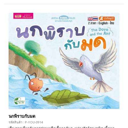
นกพิราบกับมด
รหัสสินค้า : P-YOU-0914