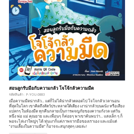
สอนลูกรับมือกับความกลัว โจโจ้กลัวความมืด
รหัสสินค้า : P-YOU-0883
เมื่อความมืดน่ากลัว... แต่ก็ไม่ได้น่ากลัวตลอดไป โจโจกลัวเวลานอน
ที่สุดในโลก เขาคิดถึงสัตว์ประหลาดใต้เตียง เงาน่ากลัวบนผนัง หรือเสียง
แปลกๆ ในห้องมืด ทุกคืนกลายเป็นการผจญภัยของความกังวล แต่วัน
หนึ่ง พ่อ แม่ คุณยาย และเพื่อนๆ ก็ค่อยๆ พาเขาค้นพบว่า... แสงเล็ก ๆ ก็
พอจะไล่เงาใหญ่ๆ ได้ หุ่นเงาก็แค่ภาพจากมือของเราเอง และแม้แต่
“งานเลี้ยงในความมืด” ก็อาจจะสนุกสุดๆ เลยล่ะ!