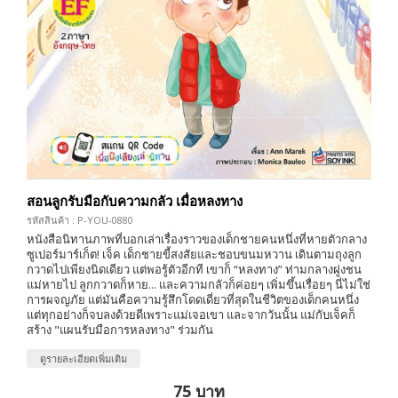
สอนลูกรับมือกับความกลัว เมื่อหลงทาง
รหัสสินค้า : P-YOU-0880
หนังสือนิทานภาพที่บอกเล่าเรื่องราวของเด็กชายคนหนึ่งที่หายตัวกลาง
ซูเปอร์มาร์เก็ต! เจ็ค เด็กชายขี้สงสัยและชอบขนมหวาน เดินตามถุงลูก
กวาดไปเพียงนิดเดียว แต่พอรู้ตัวอีกที เขาก็ “หลงทาง” ท่ามกลางฝูงชน
แม่หายไป ลูกกวาดก็หาย... และความกลัวก็ค่อยๆ เพิ่มขึ้นเรื่อยๆ นี่ไม่ใช่
การผจญภัย แต่มันคือความรู้สึกโดดเดี่ยวที่สุดในชีวิตของเด็กคนหนึ่ง
แต่ทุกอย่างก็จบลงด้วยดีเพราะแม่เจอเขา และจากวันนั้น แม่กับเจ็คก็
สร้าง "แผนรับมือการหลงทาง" ร่วมกัน
ดูรายละเอียดเพิ่มเติม
75 บาท