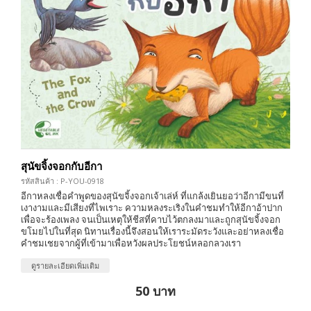
สุนัขจิ้งจอกกับอีกา
รหัสสินค้า : P-YOU-0918
อีกาหลงเชื่อคำพูดของสุนัขจิ้งจอกเจ้าเล่ห์ ที่แกล้งเยินยอว่าอีกามีขนที่
เงางามและมีเสียงที่ไพเราะ ความหลงระเริงในคำชมทำให้อีกาอ้าปาก
เพื่อจะร้องเพลง จนเป็นเหตุให้ชีสที่คาบไว้ตกลงมาและถูกสุนัขจิ้งจอก
ขโมยไปในที่สุด นิทานเรื่องนี้จึงสอนให้เราระมัดระวังและอย่าหลงเชื่อ
คำชมเชยจากผู้ที่เข้ามาเพื่อหวังผลประโยชน์หลอกลวงเรา
ดูรายละเอียดเพิ่มเติม
50 บาท