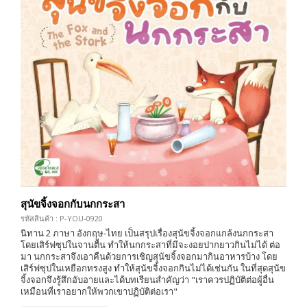
สุนัขจิ้งจอกกับนกกระสา
รหัสสินค้า : P-YOU-0920
นิทาน 2 ภาษา อังกฤษ-ไทย เป็นสรุปเรื่องสุนัขจิ้งจอกแกล้งนกกระสา
โดยเสิร์ฟซุปในจานตื้น ทำให้นกกระสาที่มีจะงอยปากยาวกินไม่ได้ ต่อ
มา นกกระสาจึงเอาคืนด้วยการเชิญสุนัขจิ้งจอกมากินอาหารบ้าง โดย
เสิร์ฟซุปในเหยือกทรงสูง ทำให้สุนัขจิ้งจอกกินไม่ได้เช่นกัน ในที่สุดสุนัข
จิ้งจอกจึงรู้สึกอับอายและได้บทเรียนสำคัญว่า "เราควรปฏิบัติต่อผู้อื่น
เหมือนที่เราอยากให้พวกเขาปฏิบัติต่อเรา"