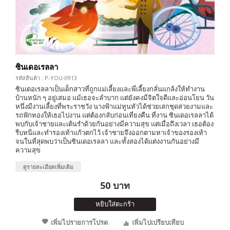
ซินเดอเรลลา
รหัสสินค้า : P-YOU-0913
ซินเดอเรลลาเป็นเด็กสาวที่ถูกแม่เลี้ยงและพี่เลี้ยงกลั่นแกล้งให้ทำงาน
บ้านหนัก ๆ อยู่เสมอ แม้เธอจะลำบาก แต่ยังคงมีจิตใจดีและอ่อนโยน วัน
หนึ่งมีงานเลี้ยงที่พระราชวัง นางฟ้าแม่ทูนหัวได้ช่วยเสกชุดสวยงามและ
รถฟักทองให้เธอไปงาน แต่ต้องกลับก่อนเที่ยงคืน ที่งาน ซินเดอเรลลาได้
พบกับเจ้าชายและเต้นรำด้วยกันอย่างมีความสุข แต่เมื่อถึงเวลา เธอต้อง
รีบหนีและทำรองเท้าแก้วตกไว้ เจ้าชายจึงออกตามหาเจ้าของรองเท้า
จนในที่สุดพบว่าเป็นซินเดอเรลลา และทั้งสองได้แต่งงานกันอย่างมี
ความสุข
ดูรายละเอียดเพิ่มเติม
50 บาท
หยิบใส่ตะกร้า
เพิ่มไปรายการโปรด
เพิ่มไปเปรียบเทียบ