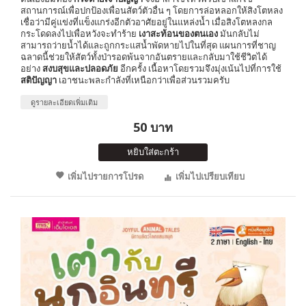
สถานการณ์เพื่อปกป้องเพื่อนสัตว์ตัวอื่น ๆ โดยการล่อหลอกให้สิงโตหลง
เชื่อว่ามีคู่แข่งที่แข็งแกร่งอีกตัวอาศัยอยู่ในแหล่งน้ำ เมื่อสิงโตหลงกล
กระโดดลงไปเพื่อหวังจะทำร้าย
เงาสะท้อนของตนเอง
มันกลับไม่
สามารถว่ายน้ำได้และถูกกระแสน้ำพัดหายไปในที่สุด แผนการที่ชาญ
ฉลาดนี้ช่วยให้สัตว์ทั้งป่ารอดพ้นจากอันตรายและกลับมาใช้ชีวิตได้
อย่าง
สงบสุขและปลอดภัย
อีกครั้ง เนื้อหาโดยรวมจึงมุ่งเน้นไปที่การใช้
สติปัญญา
เอาชนะพละกำลังที่เหนือกว่าเพื่อส่วนรวมครับ
ดูรายละเอียดเพิ่มเติม
50 บาท
หยิบใส่ตะกร้า
เพิ่มไปรายการโปรด
เพิ่มไปเปรียบเทียบ