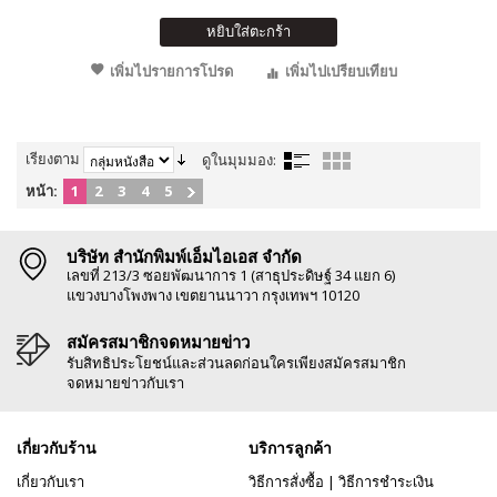
หยิบใส่ตะกร้า
เพิ่มไปรายการโปรด
เพิ่มไปเปรียบเทียบ
เรียงตาม
ดูในมุมมอง:
หน้า:
1
2
3
4
5
บริษัท สำนักพิมพ์เอ็มไอเอส จำกัด
เลขที่ 213/3 ซอยพัฒนาการ 1 (สาธุประดิษฐ์ 34 แยก 6)
แขวงบางโพงพาง เขตยานนาวา กรุงเทพฯ 10120
สมัครสมาชิกจดหมายข่าว
รับสิทธิประโยชน์และส่วนลดก่อนใครเพียงสมัครสมาชิก
จดหมายข่าวกับเรา
เกี่ยวกับร้าน
บริการลูกค้า
เกี่ยวกับเรา
วิธีการสั่งซื้อ
|
วิธีการชำระเงิน