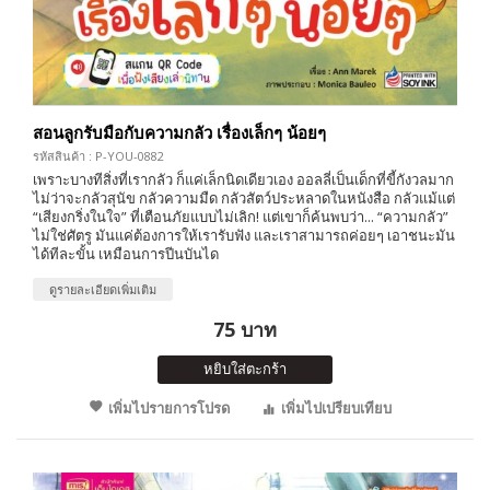
สอนลูกรับมือกับความกลัว เรื่องเล็กๆ น้อยๆ
รหัสสินค้า : P-YOU-0882
เพราะบางทีสิ่งที่เรากลัว ก็แค่เล็กนิดเดียวเอง ออลลี่เป็นเด็กที่ขี้กังวลมาก
ไม่ว่าจะกลัวสุนัข กลัวความมืด กลัวสัตว์ประหลาดในหนังสือ กลัวแม้แต่
“เสียงกริ่งในใจ” ที่เตือนภัยแบบไม่เลิก! แต่เขาก็ค้นพบว่า... “ความกลัว”
ไม่ใช่ศัตรู มันแค่ต้องการให้เรารับฟัง และเราสามารถค่อยๆ เอาชนะมัน
ได้ทีละขั้น เหมือนการปีนบันได
ดูรายละเอียดเพิ่มเติม
75 บาท
หยิบใส่ตะกร้า
เพิ่มไปรายการโปรด
เพิ่มไปเปรียบเทียบ