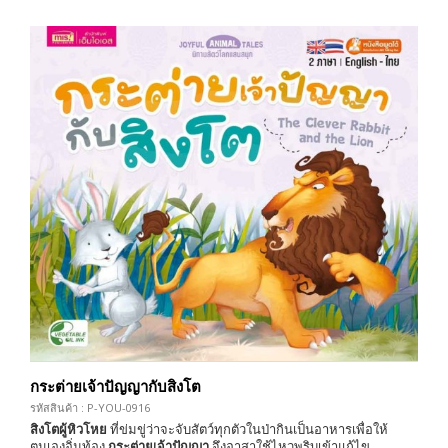
กระต่ายเจ้าปัญญากับสิงโต
รหัสสินค้า : P-YOU-0916
สิงโตผู้หิวโหย
ที่ข่มขู่ว่าจะจับสัตว์ทุกตัวในป่ากินเป็นอาหารเพื่อให้
ตนเองอิ่มท้อง
กระต่ายเจ้าปัญญา
จึงอาสาใช้ไหวพริบเข้าแก้ไข