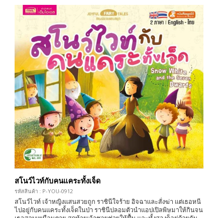
สโนว์ไวท์กับคนแคระทั้งเจ็ด
รหัสสินค้า : P-YOU-0912
สโนว์ไวท์ เจ้าหญิงแสนสวยถูก ราชินีใจร้าย อิจฉาและสั่งฆ่า แต่เธอหนี
ไปอยู่กับคนแคระทั้งเจ็ดในป่า ราชินีปลอมตัวนำแอปเปิลพิษมาให้กินจน
เธอสลบเหมือนตาย สุดท้ายเจ้าชายช่วยให้ฟื้น และทั้งสองก็อยู่ด้วยกัน