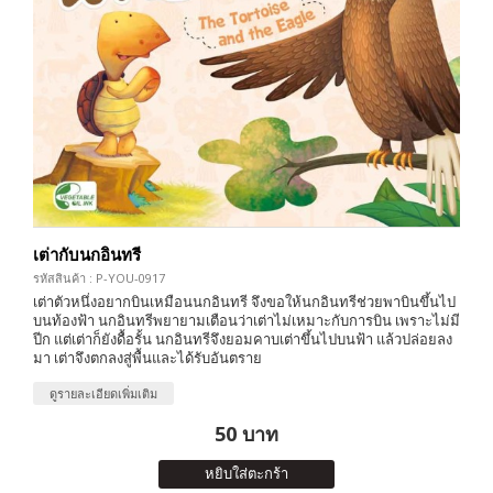
เต่ากับนกอินทรี
รหัสสินค้า : P-YOU-0917
เต่าตัวหนึ่งอยากบินเหมือนนกอินทรี จึงขอให้นกอินทรีช่วยพาบินขึ้นไป
บนท้องฟ้า นกอินทรีพยายามเตือนว่าเต่าไม่เหมาะกับการบิน เพราะไม่มี
ปีก แต่เต่าก็ยังดื้อรั้น นกอินทรีจึงยอมคาบเต่าขึ้นไปบนฟ้า แล้วปล่อยลง
มา เต่าจึงตกลงสู่พื้นและได้รับอันตราย
ดูรายละเอียดเพิ่มเติม
50 บาท
หยิบใส่ตะกร้า