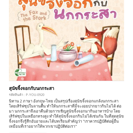
สุนัขจิ้งจอกกับนกกระสา
รหัสสินค้า : P-YOU-0920
นิทาน 2 ภาษา อังกฤษ-ไทย เป็นสรุปเรื่องสุนัขจิ้งจอกแกล้งนกกระสา
โดยเสิร์ฟซุปในจานตื้น ทำให้นกกระสาที่มีจะงอยปากยาวกินไม่ได้ ต่อ
มา นกกระสาจึงเอาคืนด้วยการเชิญสุนัขจิ้งจอกมากินอาหารบ้าง โดย
เสิร์ฟซุปในเหยือกทรงสูง ทำให้สุนัขจิ้งจอกกินไม่ได้เช่นกัน ในที่สุดสุนัข
จิ้งจอกจึงรู้สึกอับอายและได้บทเรียนสำคัญว่า "เราควรปฏิบัติต่อผู้อื่น
เหมือนที่เราอยากให้พวกเขาปฏิบัติต่อเรา"