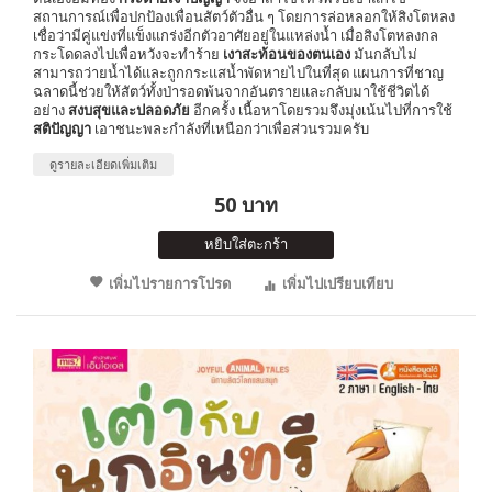
สถานการณ์เพื่อปกป้องเพื่อนสัตว์ตัวอื่น ๆ โดยการล่อหลอกให้สิงโตหลง
เชื่อว่ามีคู่แข่งที่แข็งแกร่งอีกตัวอาศัยอยู่ในแหล่งน้ำ เมื่อสิงโตหลงกล
กระโดดลงไปเพื่อหวังจะทำร้าย
เงาสะท้อนของตนเอง
มันกลับไม่
สามารถว่ายน้ำได้และถูกกระแสน้ำพัดหายไปในที่สุด แผนการที่ชาญ
ฉลาดนี้ช่วยให้สัตว์ทั้งป่ารอดพ้นจากอันตรายและกลับมาใช้ชีวิตได้
อย่าง
สงบสุขและปลอดภัย
อีกครั้ง เนื้อหาโดยรวมจึงมุ่งเน้นไปที่การใช้
สติปัญญา
เอาชนะพละกำลังที่เหนือกว่าเพื่อส่วนรวมครับ
ดูรายละเอียดเพิ่มเติม
50 บาท
หยิบใส่ตะกร้า
เพิ่มไปรายการโปรด
เพิ่มไปเปรียบเทียบ