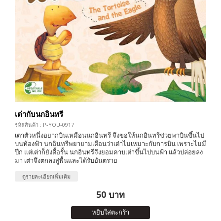
เต่ากับนกอินทรี
รหัสสินค้า : P-YOU-0917
เต่าตัวหนึ่งอยากบินเหมือนนกอินทรี จึงขอให้นกอินทรีช่วยพาบินขึ้นไป
บนท้องฟ้า นกอินทรีพยายามเตือนว่าเต่าไม่เหมาะกับการบิน เพราะไม่มี
ปีก แต่เต่าก็ยังดื้อรั้น นกอินทรีจึงยอมคาบเต่าขึ้นไปบนฟ้า แล้วปล่อยลง
มา เต่าจึงตกลงสู่พื้นและได้รับอันตราย
ดูรายละเอียดเพิ่มเติม
50 บาท
หยิบใส่ตะกร้า