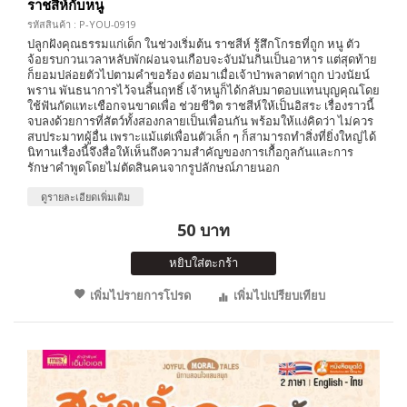
ราชสีห์กับหนู
รหัสสินค้า : P-YOU-0919
ปลูกฝังคุณธรรมแก่เด็ก ในช่วงเริ่มต้น ราชสีห์ รู้สึกโกรธที่ถูก หนู ตัว
จ้อยรบกวนเวลาหลับพักผ่อนจนเกือบจะจับมันกินเป็นอาหาร แต่สุดท้าย
ก็ยอมปล่อยตัวไปตามคำขอร้อง ต่อมาเมื่อเจ้าป่าพลาดท่าถูก บ่วงนัยน์
พราน พันธนาการไว้จนสิ้นฤทธิ์ เจ้าหนูก็ได้กลับมาตอบแทนบุญคุณโดย
ใช้ฟันกัดแทะเชือกจนขาดเพื่อ ช่วยชีวิต ราชสีห์ให้เป็นอิสระ เรื่องราวนี้
จบลงด้วยการที่สัตว์ทั้งสองกลายเป็นเพื่อนกัน พร้อมให้แง่คิดว่า ไม่ควร
สบประมาทผู้อื่น เพราะแม้แต่เพื่อนตัวเล็ก ๆ ก็สามารถทำสิ่งที่ยิ่งใหญ่ได้
นิทานเรื่องนี้จึงสื่อให้เห็นถึงความสำคัญของการเกื้อกูลกันและการ
รักษาคำพูดโดยไม่ตัดสินคนจากรูปลักษณ์ภายนอก
ดูรายละเอียดเพิ่มเติม
50 บาท
หยิบใส่ตะกร้า
เพิ่มไปรายการโปรด
เพิ่มไปเปรียบเทียบ