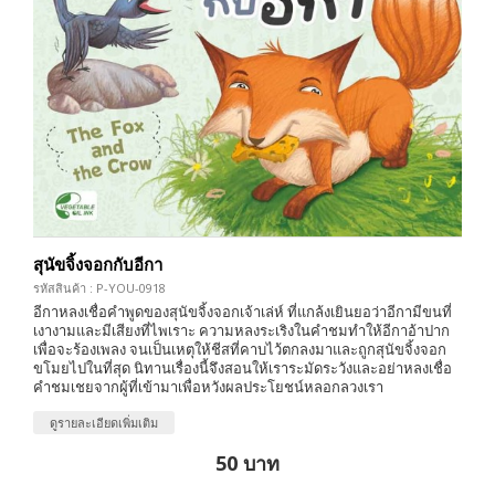
สุนัขจิ้งจอกกับอีกา
รหัสสินค้า : P-YOU-0918
อีกาหลงเชื่อคำพูดของสุนัขจิ้งจอกเจ้าเล่ห์ ที่แกล้งเยินยอว่าอีกามีขนที่
เงางามและมีเสียงที่ไพเราะ ความหลงระเริงในคำชมทำให้อีกาอ้าปาก
เพื่อจะร้องเพลง จนเป็นเหตุให้ชีสที่คาบไว้ตกลงมาและถูกสุนัขจิ้งจอก
ขโมยไปในที่สุด นิทานเรื่องนี้จึงสอนให้เราระมัดระวังและอย่าหลงเชื่อ
คำชมเชยจากผู้ที่เข้ามาเพื่อหวังผลประโยชน์หลอกลวงเรา
ดูรายละเอียดเพิ่มเติม
50 บาท