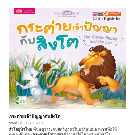
กระต่ายเจ้าปัญญากับสิงโต
รหัสสินค้า : P-YOU-0916
สิงโตผู้หิวโหย
ที่ข่มขู่ว่าจะจับสัตว์ทุกตัวในป่ากินเป็นอาหารเพื่อให้
ตนเองอิ่มท้อง
กระต่ายเจ้าปัญญา
จึงอาสาใช้ไหวพริบเข้าแก้ไข