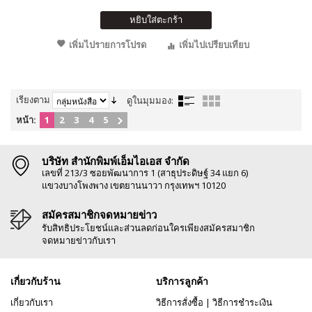
หยิบใส่ตะกร้า
เพิ่มไปรายการโปรด
เพิ่มไปเปรียบเทียบ
เรียงตาม
ดูในมุมมอง:
หน้า:
1
2
3
4
5
บริษัท สำนักพิมพ์เอ็มไอเอส จำกัด
เลขที่ 213/3 ซอยพัฒนาการ 1 (สาธุประดิษฐ์ 34 แยก 6)
แขวงบางโพงพาง เขตยานนาวา กรุงเทพฯ 10120
สมัครสมาชิกจดหมายข่าว
รับสิทธิประโยชน์และส่วนลดก่อนใครเพียงสมัครสมาชิก
จดหมายข่าวกับเรา
เกี่ยวกับร้าน
บริการลูกค้า
เกี่ยวกับเรา
วิธีการสั่งซื้อ
|
วิธีการชำระเงิน