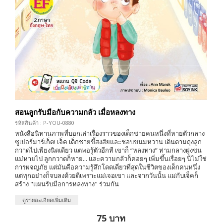
สอนลูกรับมือกับความกลัว เมื่อหลงทาง
รหัสสินค้า : P-YOU-0880
หนังสือนิทานภาพที่บอกเล่าเรื่องราวของเด็กชายคนหนึ่งที่หายตัวกลาง
ซูเปอร์มาร์เก็ต! เจ็ค เด็กชายขี้สงสัยและชอบขนมหวาน เดินตามถุงลูก
กวาดไปเพียงนิดเดียว แต่พอรู้ตัวอีกที เขาก็ “หลงทาง” ท่ามกลางฝูงชน
แม่หายไป ลูกกวาดก็หาย... และความกลัวก็ค่อยๆ เพิ่มขึ้นเรื่อยๆ นี่ไม่ใช่
การผจญภัย แต่มันคือความรู้สึกโดดเดี่ยวที่สุดในชีวิตของเด็กคนหนึ่ง
แต่ทุกอย่างก็จบลงด้วยดีเพราะแม่เจอเขา และจากวันนั้น แม่กับเจ็คก็
สร้าง "แผนรับมือการหลงทาง" ร่วมกัน
ดูรายละเอียดเพิ่มเติม
75 บาท