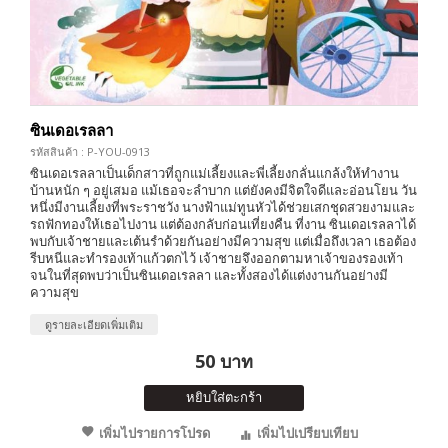
ซินเดอเรลลา
รหัสสินค้า : P-YOU-0913
ซินเดอเรลลาเป็นเด็กสาวที่ถูกแม่เลี้ยงและพี่เลี้ยงกลั่นแกล้งให้ทำงาน
บ้านหนัก ๆ อยู่เสมอ แม้เธอจะลำบาก แต่ยังคงมีจิตใจดีและอ่อนโยน วัน
หนึ่งมีงานเลี้ยงที่พระราชวัง นางฟ้าแม่ทูนหัวได้ช่วยเสกชุดสวยงามและ
รถฟักทองให้เธอไปงาน แต่ต้องกลับก่อนเที่ยงคืน ที่งาน ซินเดอเรลลาได้
พบกับเจ้าชายและเต้นรำด้วยกันอย่างมีความสุข แต่เมื่อถึงเวลา เธอต้อง
รีบหนีและทำรองเท้าแก้วตกไว้ เจ้าชายจึงออกตามหาเจ้าของรองเท้า
จนในที่สุดพบว่าเป็นซินเดอเรลลา และทั้งสองได้แต่งงานกันอย่างมี
ความสุข
ดูรายละเอียดเพิ่มเติม
50 บาท
หยิบใส่ตะกร้า
เพิ่มไปรายการโปรด
เพิ่มไปเปรียบเทียบ