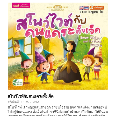
สโนว์ไวท์กับคนแคระทั้งเจ็ด
รหัสสินค้า : P-YOU-0912
สโนว์ไวท์ เจ้าหญิงแสนสวยถูก ราชินีใจร้าย อิจฉาและสั่งฆ่า แต่เธอหนี
ไปอยู่กับคนแคระทั้งเจ็ดในป่า ราชินีปลอมตัวนำแอปเปิลพิษมาให้กินจน
เธอสลบเหมือนตาย สุดท้ายเจ้าชายช่วยให้ฟื้น และทั้งสองก็อยู่ด้วยกัน