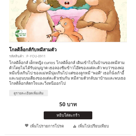
โกลดิล็อกส์กับหมีสามตัว
รหัสสินค้า : P-YOU-0911
โกลดิล็อกส์ เด็กหญิง curios โกลดิล็อกส์ เดินเข้าไปในบ้านของหมีสาม
ตัวโดยไม่ได้รับอนุญาต เธอลองชิมข้าวโอ๊ตของแต่ละตัว พบว่าของพ่อ
หมีแข็งเกินไป ของแม่หมีนุ่มเกินไป แต่ของลูกหมี “พอดี” เธอก็นั่งเก้าอี้
และนอนบนเตียงของแต่ละตัวเช่นกัน หมีสามตัวกลับมาบ้านและพบเธอ
โกลดิล็อกส์ตกใจและวิ่งหนีออกไป
ดูรายละเอียดเพิ่มเติม
50 บาท
หยิบใส่ตะกร้า
เพิ่มไปรายการโปรด
เพิ่มไปเปรียบเทียบ