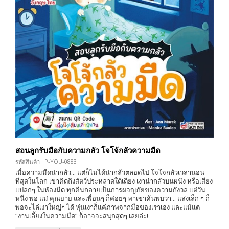
สอนลูกรับมือกับความกลัว โจโจ้กลัวความมืด
รหัสสินค้า : P-YOU-0883
เมื่อความมืดน่ากลัว... แต่ก็ไม่ได้น่ากลัวตลอดไป โจโจกลัวเวลานอน
ที่สุดในโลก เขาคิดถึงสัตว์ประหลาดใต้เตียง เงาน่ากลัวบนผนัง หรือเสียง
แปลกๆ ในห้องมืด ทุกคืนกลายเป็นการผจญภัยของความกังวล แต่วัน
หนึ่ง พ่อ แม่ คุณยาย และเพื่อนๆ ก็ค่อยๆ พาเขาค้นพบว่า... แสงเล็ก ๆ ก็
พอจะไล่เงาใหญ่ๆ ได้ หุ่นเงาก็แค่ภาพจากมือของเราเอง และแม้แต่
“งานเลี้ยงในความมืด” ก็อาจจะสนุกสุดๆ เลยล่ะ!