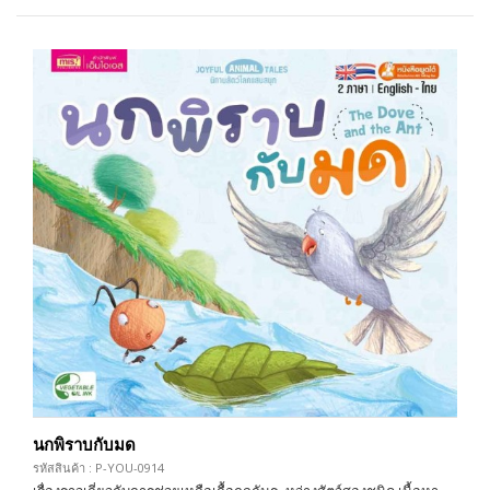
นกพิราบกับมด
รหัสสินค้า : P-YOU-0914