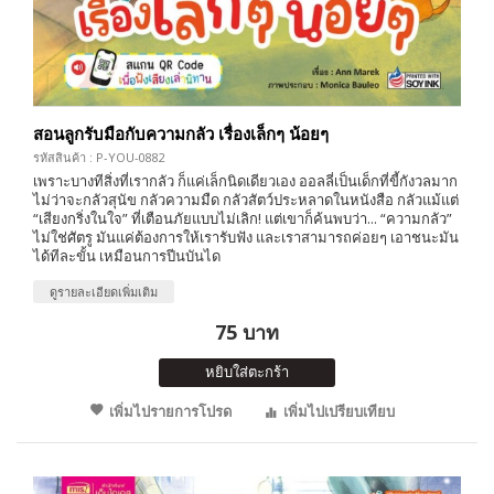
สอนลูกรับมือกับความกลัว เรื่องเล็กๆ น้อยๆ
รหัสสินค้า : P-YOU-0882
เพราะบางทีสิ่งที่เรากลัว ก็แค่เล็กนิดเดียวเอง ออลลี่เป็นเด็กที่ขี้กังวลมาก
ไม่ว่าจะกลัวสุนัข กลัวความมืด กลัวสัตว์ประหลาดในหนังสือ กลัวแม้แต่
“เสียงกริ่งในใจ” ที่เตือนภัยแบบไม่เลิก! แต่เขาก็ค้นพบว่า... “ความกลัว”
ไม่ใช่ศัตรู มันแค่ต้องการให้เรารับฟัง และเราสามารถค่อยๆ เอาชนะมัน
ได้ทีละขั้น เหมือนการปีนบันได
ดูรายละเอียดเพิ่มเติม
75 บาท
หยิบใส่ตะกร้า
เพิ่มไปรายการโปรด
เพิ่มไปเปรียบเทียบ