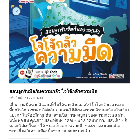
สอนลูกรับมือกับความกลัว โจโจ้กลัวความมืด
รหัสสินค้า : P-YOU-0883
เมื่อความมืดน่ากลัว... แต่ก็ไม่ได้น่ากลัวตลอดไป โจโจกลัวเวลานอน
ที่สุดในโลก เขาคิดถึงสัตว์ประหลาดใต้เตียง เงาน่ากลัวบนผนัง หรือเสียง
แปลกๆ ในห้องมืด ทุกคืนกลายเป็นการผจญภัยของความกังวล แต่วัน
หนึ่ง พ่อ แม่ คุณยาย และเพื่อนๆ ก็ค่อยๆ พาเขาค้นพบว่า... แสงเล็ก ๆ ก็
พอจะไล่เงาใหญ่ๆ ได้ หุ่นเงาก็แค่ภาพจากมือของเราเอง และแม้แต่
“งานเลี้ยงในความมืด” ก็อาจจะสนุกสุดๆ เลยล่ะ!