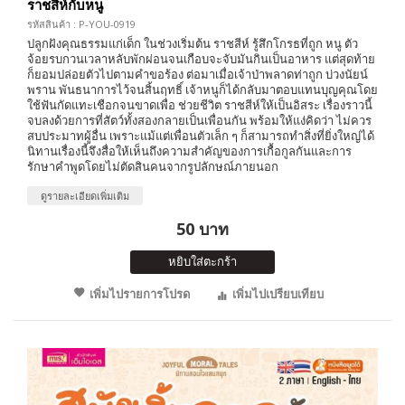
ราชสีห์กับหนู
รหัสสินค้า : P-YOU-0919
ปลูกฝังคุณธรรมแก่เด็ก ในช่วงเริ่มต้น ราชสีห์ รู้สึกโกรธที่ถูก หนู ตัว
จ้อยรบกวนเวลาหลับพักผ่อนจนเกือบจะจับมันกินเป็นอาหาร แต่สุดท้าย
ก็ยอมปล่อยตัวไปตามคำขอร้อง ต่อมาเมื่อเจ้าป่าพลาดท่าถูก บ่วงนัยน์
พราน พันธนาการไว้จนสิ้นฤทธิ์ เจ้าหนูก็ได้กลับมาตอบแทนบุญคุณโดย
ใช้ฟันกัดแทะเชือกจนขาดเพื่อ ช่วยชีวิต ราชสีห์ให้เป็นอิสระ เรื่องราวนี้
จบลงด้วยการที่สัตว์ทั้งสองกลายเป็นเพื่อนกัน พร้อมให้แง่คิดว่า ไม่ควร
สบประมาทผู้อื่น เพราะแม้แต่เพื่อนตัวเล็ก ๆ ก็สามารถทำสิ่งที่ยิ่งใหญ่ได้
นิทานเรื่องนี้จึงสื่อให้เห็นถึงความสำคัญของการเกื้อกูลกันและการ
รักษาคำพูดโดยไม่ตัดสินคนจากรูปลักษณ์ภายนอก
ดูรายละเอียดเพิ่มเติม
50 บาท
หยิบใส่ตะกร้า
เพิ่มไปรายการโปรด
เพิ่มไปเปรียบเทียบ