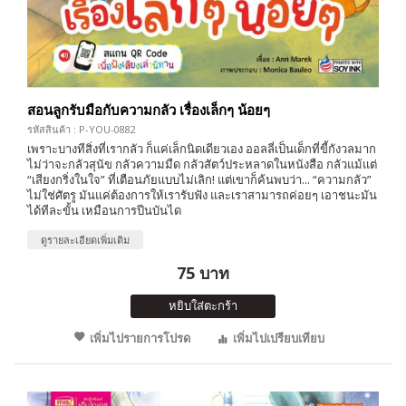
สอนลูกรับมือกับความกลัว เรื่องเล็กๆ น้อยๆ
รหัสสินค้า : P-YOU-0882
เพราะบางทีสิ่งที่เรากลัว ก็แค่เล็กนิดเดียวเอง ออลลี่เป็นเด็กที่ขี้กังวลมาก
ไม่ว่าจะกลัวสุนัข กลัวความมืด กลัวสัตว์ประหลาดในหนังสือ กลัวแม้แต่
“เสียงกริ่งในใจ” ที่เตือนภัยแบบไม่เลิก! แต่เขาก็ค้นพบว่า... “ความกลัว”
ไม่ใช่ศัตรู มันแค่ต้องการให้เรารับฟัง และเราสามารถค่อยๆ เอาชนะมัน
ได้ทีละขั้น เหมือนการปีนบันได
ดูรายละเอียดเพิ่มเติม
75 บาท
หยิบใส่ตะกร้า
เพิ่มไปรายการโปรด
เพิ่มไปเปรียบเทียบ