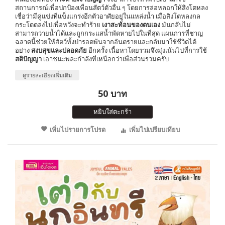
สถานการณ์เพื่อปกป้องเพื่อนสัตว์ตัวอื่น ๆ โดยการล่อหลอกให้สิงโตหลง
เชื่อว่ามีคู่แข่งที่แข็งแกร่งอีกตัวอาศัยอยู่ในแหล่งน้ำ เมื่อสิงโตหลงกล
กระโดดลงไปเพื่อหวังจะทำร้าย
เงาสะท้อนของตนเอง
มันกลับไม่
สามารถว่ายน้ำได้และถูกกระแสน้ำพัดหายไปในที่สุด แผนการที่ชาญ
ฉลาดนี้ช่วยให้สัตว์ทั้งป่ารอดพ้นจากอันตรายและกลับมาใช้ชีวิตได้
อย่าง
สงบสุขและปลอดภัย
อีกครั้ง เนื้อหาโดยรวมจึงมุ่งเน้นไปที่การใช้
สติปัญญา
เอาชนะพละกำลังที่เหนือกว่าเพื่อส่วนรวมครับ
ดูรายละเอียดเพิ่มเติม
50 บาท
หยิบใส่ตะกร้า
เพิ่มไปรายการโปรด
เพิ่มไปเปรียบเทียบ