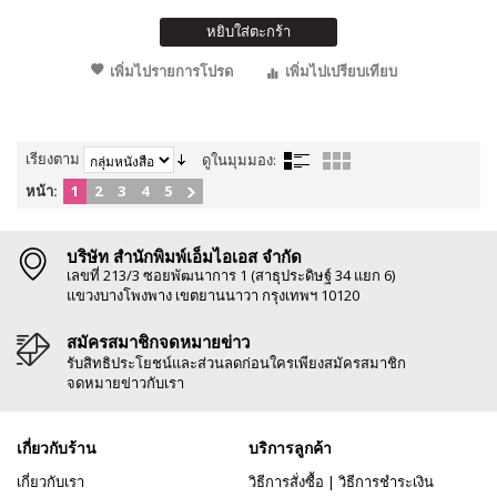
หยิบใส่ตะกร้า
เพิ่มไปรายการโปรด
เพิ่มไปเปรียบเทียบ
เรียงตาม
ดูในมุมมอง:
หน้า:
1
2
3
4
5
บริษัท สำนักพิมพ์เอ็มไอเอส จำกัด
เลขที่ 213/3 ซอยพัฒนาการ 1 (สาธุประดิษฐ์ 34 แยก 6)
แขวงบางโพงพาง เขตยานนาวา กรุงเทพฯ 10120
สมัครสมาชิกจดหมายข่าว
รับสิทธิประโยชน์และส่วนลดก่อนใครเพียงสมัครสมาชิก
จดหมายข่าวกับเรา
เกี่ยวกับร้าน
บริการลูกค้า
เกี่ยวกับเรา
วิธีการสั่งซื้อ
|
วิธีการชำระเงิน