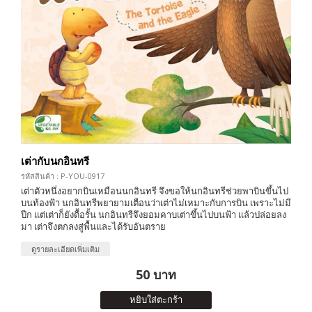
เต่ากับนกอินทรี
รหัสสินค้า : P-YOU-0917
เต่าตัวหนึ่งอยากบินเหมือนนกอินทรี จึงขอให้นกอินทรีช่วยพาบินขึ้นไป
บนท้องฟ้า นกอินทรีพยายามเตือนว่าเต่าไม่เหมาะกับการบิน เพราะไม่มี
ปีก แต่เต่าก็ยังดื้อรั้น นกอินทรีจึงยอมคาบเต่าขึ้นไปบนฟ้า แล้วปล่อยลง
มา เต่าจึงตกลงสู่พื้นและได้รับอันตราย
ดูรายละเอียดเพิ่มเติม
50 บาท
หยิบใส่ตะกร้า