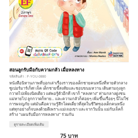
สอนลูกรับมือกับความกลัว เมื่อหลงทาง
รหัสสินค้า : P-YOU-0880
หนังสือนิทานภาพที่บอกเล่าเรื่องราวของเด็กชายคนหนึ่งที่หายตัวกลาง
ซูเปอร์มาร์เก็ต! เจ็ค เด็กชายขี้สงสัยและชอบขนมหวาน เดินตามถุงลูก
กวาดไปเพียงนิดเดียว แต่พอรู้ตัวอีกที เขาก็ “หลงทาง” ท่ามกลางฝูงชน
แม่หายไป ลูกกวาดก็หาย... และความกลัวก็ค่อยๆ เพิ่มขึ้นเรื่อยๆ นี่ไม่ใช่
การผจญภัย แต่มันคือความรู้สึกโดดเดี่ยวที่สุดในชีวิตของเด็กคนหนึ่ง
แต่ทุกอย่างก็จบลงด้วยดีเพราะแม่เจอเขา และจากวันนั้น แม่กับเจ็คก็
สร้าง "แผนรับมือการหลงทาง" ร่วมกัน
ดูรายละเอียดเพิ่มเติม
75 บาท