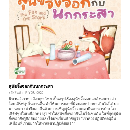
สุนัขจิ้งจอกกับนกกระสา
รหัสสินค้า : P-YOU-0920
นิทาน 2 ภาษา อังกฤษ-ไทย เป็นสรุปเรื่องสุนัขจิ้งจอกแกล้งนกกระสา
โดยเสิร์ฟซุปในจานตื้น ทำให้นกกระสาที่มีจะงอยปากยาวกินไม่ได้ ต่อ
มา นกกระสาจึงเอาคืนด้วยการเชิญสุนัขจิ้งจอกมากินอาหารบ้าง โดย
เสิร์ฟซุปในเหยือกทรงสูง ทำให้สุนัขจิ้งจอกกินไม่ได้เช่นกัน ในที่สุดสุนัข
จิ้งจอกจึงรู้สึกอับอายและได้บทเรียนสำคัญว่า "เราควรปฏิบัติต่อผู้อื่น
เหมือนที่เราอยากให้พวกเขาปฏิบัติต่อเรา"