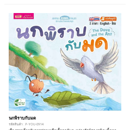
นกพิราบกับมด
รหัสสินค้า : P-YOU-0914