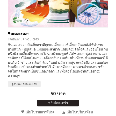
ซินเดอเรลลา
รหัสสินค้า : P-YOU-0913
ซินเดอเรลลาเป็นเด็กสาวที่ถูกแม่เลี้ยงและพี่เลี้ยงกลั่นแกล้งให้ทำงาน
บ้านหนัก ๆ อยู่เสมอ แม้เธอจะลำบาก แต่ยังคงมีจิตใจดีและอ่อนโยน วัน
หนึ่งมีงานเลี้ยงที่พระราชวัง นางฟ้าแม่ทูนหัวได้ช่วยเสกชุดสวยงามและ
รถฟักทองให้เธอไปงาน แต่ต้องกลับก่อนเที่ยงคืน ที่งาน ซินเดอเรลลาได้
พบกับเจ้าชายและเต้นรำด้วยกันอย่างมีความสุข แต่เมื่อถึงเวลา เธอต้อง
รีบหนีและทำรองเท้าแก้วตกไว้ เจ้าชายจึงออกตามหาเจ้าของรองเท้า
จนในที่สุดพบว่าเป็นซินเดอเรลลา และทั้งสองได้แต่งงานกันอย่างมี
ความสุข
ดูรายละเอียดเพิ่มเติม
50 บาท
หยิบใส่ตะกร้า
เพิ่มไปรายการโปรด
เพิ่มไปเปรียบเทียบ