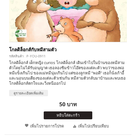
โกลดิล็อกส์กับหมีสามตัว
รหัสสินค้า : P-YOU-0911
โกลดิล็อกส์ เด็กหญิง curios โกลดิล็อกส์ เดินเข้าไปในบ้านของหมีสาม
ตัวโดยไม่ได้รับอนุญาต เธอลองชิมข้าวโอ๊ตของแต่ละตัว พบว่าของพ่อ
หมีแข็งเกินไป ของแม่หมีนุ่มเกินไป แต่ของลูกหมี “พอดี” เธอก็นั่งเก้าอี้
และนอนบนเตียงของแต่ละตัวเช่นกัน หมีสามตัวกลับมาบ้านและพบเธอ
โกลดิล็อกส์ตกใจและวิ่งหนีออกไป
ดูรายละเอียดเพิ่มเติม
50 บาท
หยิบใส่ตะกร้า
เพิ่มไปรายการโปรด
เพิ่มไปเปรียบเทียบ