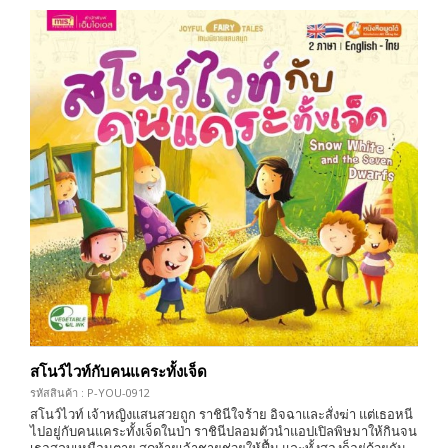
สโนว์ไวท์กับคนแคระทั้งเจ็ด
รหัสสินค้า : P-YOU-0912
สโนว์ไวท์ เจ้าหญิงแสนสวยถูก ราชินีใจร้าย อิจฉาและสั่งฆ่า แต่เธอหนี
ไปอยู่กับคนแคระทั้งเจ็ดในป่า ราชินีปลอมตัวนำแอปเปิลพิษมาให้กินจน
เธอสลบเหมือนตาย สุดท้ายเจ้าชายช่วยให้ฟื้น และทั้งสองก็อยู่ด้วยกัน