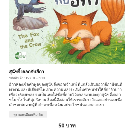
สุนัขจิ้งจอกกับอีกา
รหัสสินค้า : P-YOU-0918
อีกาหลงเชื่อคำพูดของสุนัขจิ้งจอกเจ้าเล่ห์ ที่แกล้งเยินยอว่าอีกามีขนที่
เงางามและมีเสียงที่ไพเราะ ความหลงระเริงในคำชมทำให้อีกาอ้าปาก
เพื่อจะร้องเพลง จนเป็นเหตุให้ชีสที่คาบไว้ตกลงมาและถูกสุนัขจิ้งจอก
ขโมยไปในที่สุด นิทานเรื่องนี้จึงสอนให้เราระมัดระวังและอย่าหลงเชื่อ
คำชมเชยจากผู้ที่เข้ามาเพื่อหวังผลประโยชน์หลอกลวงเรา
ดูรายละเอียดเพิ่มเติม
50 บาท