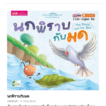
นกพิราบกับมด
รหัสสินค้า : P-YOU-0914