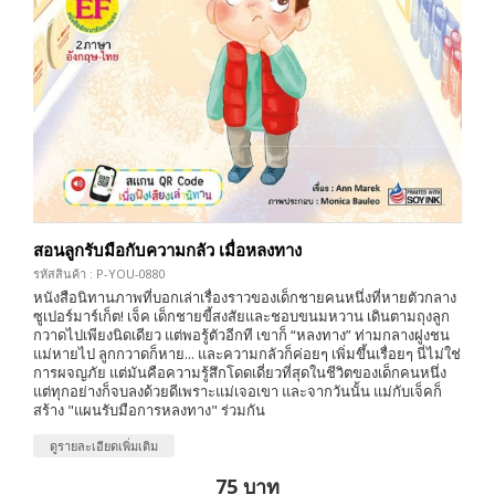
สอนลูกรับมือกับความกลัว เมื่อหลงทาง
รหัสสินค้า : P-YOU-0880
หนังสือนิทานภาพที่บอกเล่าเรื่องราวของเด็กชายคนหนึ่งที่หายตัวกลาง
ซูเปอร์มาร์เก็ต! เจ็ค เด็กชายขี้สงสัยและชอบขนมหวาน เดินตามถุงลูก
กวาดไปเพียงนิดเดียว แต่พอรู้ตัวอีกที เขาก็ “หลงทาง” ท่ามกลางฝูงชน
แม่หายไป ลูกกวาดก็หาย... และความกลัวก็ค่อยๆ เพิ่มขึ้นเรื่อยๆ นี่ไม่ใช่
การผจญภัย แต่มันคือความรู้สึกโดดเดี่ยวที่สุดในชีวิตของเด็กคนหนึ่ง
แต่ทุกอย่างก็จบลงด้วยดีเพราะแม่เจอเขา และจากวันนั้น แม่กับเจ็คก็
สร้าง "แผนรับมือการหลงทาง" ร่วมกัน
ดูรายละเอียดเพิ่มเติม
75 บาท