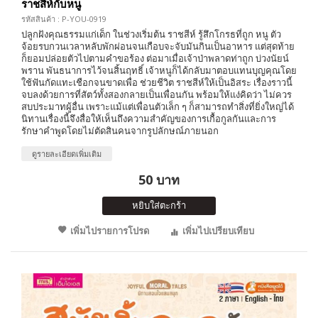
ราชสีห์กับหนู
รหัสสินค้า : P-YOU-0919
ปลูกฝังคุณธรรมแก่เด็ก ในช่วงเริ่มต้น ราชสีห์ รู้สึกโกรธที่ถูก หนู ตัว
จ้อยรบกวนเวลาหลับพักผ่อนจนเกือบจะจับมันกินเป็นอาหาร แต่สุดท้าย
ก็ยอมปล่อยตัวไปตามคำขอร้อง ต่อมาเมื่อเจ้าป่าพลาดท่าถูก บ่วงนัยน์
พราน พันธนาการไว้จนสิ้นฤทธิ์ เจ้าหนูก็ได้กลับมาตอบแทนบุญคุณโดย
ใช้ฟันกัดแทะเชือกจนขาดเพื่อ ช่วยชีวิต ราชสีห์ให้เป็นอิสระ เรื่องราวนี้
จบลงด้วยการที่สัตว์ทั้งสองกลายเป็นเพื่อนกัน พร้อมให้แง่คิดว่า ไม่ควร
สบประมาทผู้อื่น เพราะแม้แต่เพื่อนตัวเล็ก ๆ ก็สามารถทำสิ่งที่ยิ่งใหญ่ได้
นิทานเรื่องนี้จึงสื่อให้เห็นถึงความสำคัญของการเกื้อกูลกันและการ
รักษาคำพูดโดยไม่ตัดสินคนจากรูปลักษณ์ภายนอก
ดูรายละเอียดเพิ่มเติม
50 บาท
หยิบใส่ตะกร้า
เพิ่มไปรายการโปรด
เพิ่มไปเปรียบเทียบ