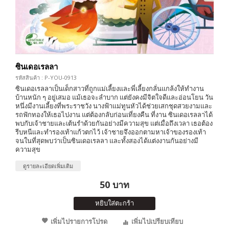
ซินเดอเรลลา
รหัสสินค้า : P-YOU-0913
ซินเดอเรลลาเป็นเด็กสาวที่ถูกแม่เลี้ยงและพี่เลี้ยงกลั่นแกล้งให้ทำงาน
บ้านหนัก ๆ อยู่เสมอ แม้เธอจะลำบาก แต่ยังคงมีจิตใจดีและอ่อนโยน วัน
หนึ่งมีงานเลี้ยงที่พระราชวัง นางฟ้าแม่ทูนหัวได้ช่วยเสกชุดสวยงามและ
รถฟักทองให้เธอไปงาน แต่ต้องกลับก่อนเที่ยงคืน ที่งาน ซินเดอเรลลาได้
พบกับเจ้าชายและเต้นรำด้วยกันอย่างมีความสุข แต่เมื่อถึงเวลา เธอต้อง
รีบหนีและทำรองเท้าแก้วตกไว้ เจ้าชายจึงออกตามหาเจ้าของรองเท้า
จนในที่สุดพบว่าเป็นซินเดอเรลลา และทั้งสองได้แต่งงานกันอย่างมี
ความสุข
ดูรายละเอียดเพิ่มเติม
50 บาท
หยิบใส่ตะกร้า
เพิ่มไปรายการโปรด
เพิ่มไปเปรียบเทียบ