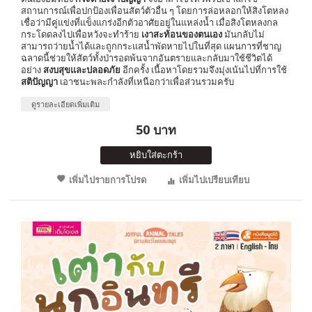
สถานการณ์เพื่อปกป้องเพื่อนสัตว์ตัวอื่น ๆ โดยการล่อหลอกให้สิงโตหลง
เชื่อว่ามีคู่แข่งที่แข็งแกร่งอีกตัวอาศัยอยู่ในแหล่งน้ำ เมื่อสิงโตหลงกล
กระโดดลงไปเพื่อหวังจะทำร้าย
เงาสะท้อนของตนเอง
มันกลับไม่
สามารถว่ายน้ำได้และถูกกระแสน้ำพัดหายไปในที่สุด แผนการที่ชาญ
ฉลาดนี้ช่วยให้สัตว์ทั้งป่ารอดพ้นจากอันตรายและกลับมาใช้ชีวิตได้
อย่าง
สงบสุขและปลอดภัย
อีกครั้ง เนื้อหาโดยรวมจึงมุ่งเน้นไปที่การใช้
สติปัญญา
เอาชนะพละกำลังที่เหนือกว่าเพื่อส่วนรวมครับ
ดูรายละเอียดเพิ่มเติม
50 บาท
หยิบใส่ตะกร้า
เพิ่มไปรายการโปรด
เพิ่มไปเปรียบเทียบ