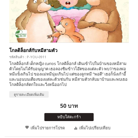
โกลดิล็อกส์กับหมีสามตัว
รหัสสินค้า : P-YOU-0911
โกลดิล็อกส์ เด็กหญิง curios โกลดิล็อกส์ เดินเข้าไปในบ้านของหมีสาม
ตัวโดยไม่ได้รับอนุญาต เธอลองชิมข้าวโอ๊ตของแต่ละตัว พบว่าของพ่อ
หมีแข็งเกินไป ของแม่หมีนุ่มเกินไป แต่ของลูกหมี “พอดี” เธอก็นั่งเก้าอี้
และนอนบนเตียงของแต่ละตัวเช่นกัน หมีสามตัวกลับมาบ้านและพบเธอ
โกลดิล็อกส์ตกใจและวิ่งหนีออกไป
ดูรายละเอียดเพิ่มเติม
50 บาท
หยิบใส่ตะกร้า
เพิ่มไปรายการโปรด
เพิ่มไปเปรียบเทียบ