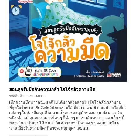
สอนลูกรับมือกับความกลัว โจโจ้กลัวความมืด
รหัสสินค้า : P-YOU-0883
เมื่อความมืดน่ากลัว... แต่ก็ไม่ได้น่ากลัวตลอดไป โจโจกลัวเวลานอน
ที่สุดในโลก เขาคิดถึงสัตว์ประหลาดใต้เตียง เงาน่ากลัวบนผนัง หรือเสียง
แปลกๆ ในห้องมืด ทุกคืนกลายเป็นการผจญภัยของความกังวล แต่วัน
หนึ่ง พ่อ แม่ คุณยาย และเพื่อนๆ ก็ค่อยๆ พาเขาค้นพบว่า... แสงเล็ก ๆ ก็
พอจะไล่เงาใหญ่ๆ ได้ หุ่นเงาก็แค่ภาพจากมือของเราเอง และแม้แต่
“งานเลี้ยงในความมืด” ก็อาจจะสนุกสุดๆ เลยล่ะ!