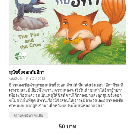
สุนัขจิ้งจอกกับอีกา
รหัสสินค้า : P-YOU-0918
อีกาหลงเชื่อคำพูดของสุนัขจิ้งจอกเจ้าเล่ห์ ที่แกล้งเยินยอว่าอีกามีขนที่
เงางามและมีเสียงที่ไพเราะ ความหลงระเริงในคำชมทำให้อีกาอ้าปาก
เพื่อจะร้องเพลง จนเป็นเหตุให้ชีสที่คาบไว้ตกลงมาและถูกสุนัขจิ้งจอก
ขโมยไปในที่สุด นิทานเรื่องนี้จึงสอนให้เราระมัดระวังและอย่าหลงเชื่อ
คำชมเชยจากผู้ที่เข้ามาเพื่อหวังผลประโยชน์หลอกลวงเรา
ดูรายละเอียดเพิ่มเติม
50 บาท