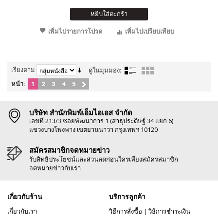
หยิบใส่ตะกร้า
เพิ่มไปรายการโปรด
เพิ่มไปเปรียบเทียบ
เรียงตาม
ดูในมุมมอง:
หน้า:
1
2
3
4
5
บริษัท สำนักพิมพ์เอ็มไอเอส จำกัด
เลขที่ 213/3 ซอยพัฒนาการ 1 (สาธุประดิษฐ์ 34 แยก 6)
แขวงบางโพงพาง เขตยานนาวา กรุงเทพฯ 10120
สมัครสมาชิกจดหมายข่าว
รับสิทธิประโยชน์และส่วนลดก่อนใครเพียงสมัครสมาชิก
จดหมายข่าวกับเรา
เกี่ยวกับร้าน
บริการลูกค้า
เกี่ยวกับเรา
วิธีการสั่งซื้อ
|
วิธีการชำระเงิน