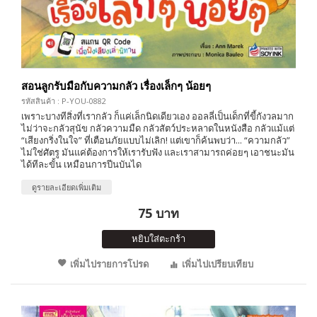
สอนลูกรับมือกับความกลัว เรื่องเล็กๆ น้อยๆ
รหัสสินค้า : P-YOU-0882
เพราะบางทีสิ่งที่เรากลัว ก็แค่เล็กนิดเดียวเอง ออลลี่เป็นเด็กที่ขี้กังวลมาก
ไม่ว่าจะกลัวสุนัข กลัวความมืด กลัวสัตว์ประหลาดในหนังสือ กลัวแม้แต่
“เสียงกริ่งในใจ” ที่เตือนภัยแบบไม่เลิก! แต่เขาก็ค้นพบว่า... “ความกลัว”
ไม่ใช่ศัตรู มันแค่ต้องการให้เรารับฟัง และเราสามารถค่อยๆ เอาชนะมัน
ได้ทีละขั้น เหมือนการปีนบันได
ดูรายละเอียดเพิ่มเติม
75 บาท
หยิบใส่ตะกร้า
เพิ่มไปรายการโปรด
เพิ่มไปเปรียบเทียบ