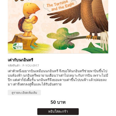
เต่ากับนกอินทรี
รหัสสินค้า : P-YOU-0917
เต่าตัวหนึ่งอยากบินเหมือนนกอินทรี จึงขอให้นกอินทรีช่วยพาบินขึ้นไป
บนท้องฟ้า นกอินทรีพยายามเตือนว่าเต่าไม่เหมาะกับการบิน เพราะไม่มี
ปีก แต่เต่าก็ยังดื้อรั้น นกอินทรีจึงยอมคาบเต่าขึ้นไปบนฟ้า แล้วปล่อยลง
มา เต่าจึงตกลงสู่พื้นและได้รับอันตราย
ดูรายละเอียดเพิ่มเติม
50 บาท
หยิบใส่ตะกร้า