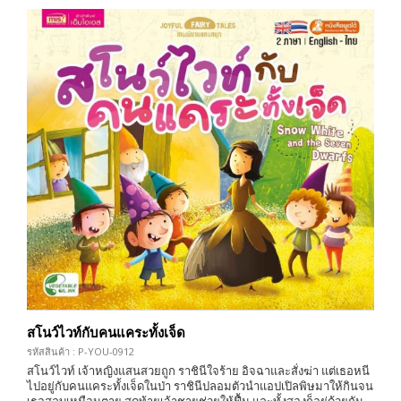
สโนว์ไวท์กับคนแคระทั้งเจ็ด
รหัสสินค้า : P-YOU-0912
สโนว์ไวท์ เจ้าหญิงแสนสวยถูก ราชินีใจร้าย อิจฉาและสั่งฆ่า แต่เธอหนี
ไปอยู่กับคนแคระทั้งเจ็ดในป่า ราชินีปลอมตัวนำแอปเปิลพิษมาให้กินจน
เธอสลบเหมือนตาย สุดท้ายเจ้าชายช่วยให้ฟื้น และทั้งสองก็อยู่ด้วยกัน