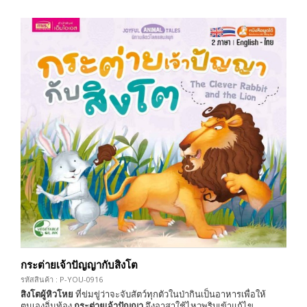
กระต่ายเจ้าปัญญากับสิงโต
รหัสสินค้า : P-YOU-0916
สิงโตผู้หิวโหย
ที่ข่มขู่ว่าจะจับสัตว์ทุกตัวในป่ากินเป็นอาหารเพื่อให้
ตนเองอิ่มท้อง
กระต่ายเจ้าปัญญา
จึงอาสาใช้ไหวพริบเข้าแก้ไข