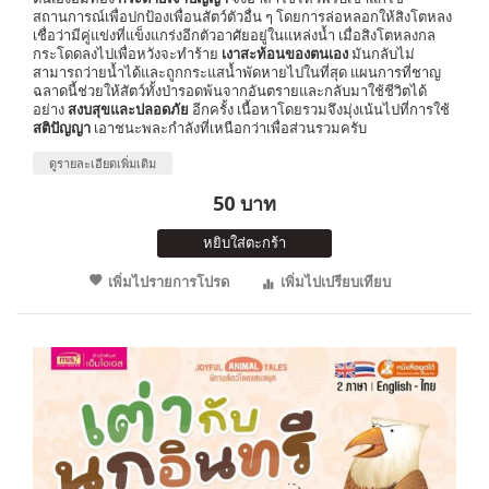
สถานการณ์เพื่อปกป้องเพื่อนสัตว์ตัวอื่น ๆ โดยการล่อหลอกให้สิงโตหลง
เชื่อว่ามีคู่แข่งที่แข็งแกร่งอีกตัวอาศัยอยู่ในแหล่งน้ำ เมื่อสิงโตหลงกล
กระโดดลงไปเพื่อหวังจะทำร้าย
เงาสะท้อนของตนเอง
มันกลับไม่
สามารถว่ายน้ำได้และถูกกระแสน้ำพัดหายไปในที่สุด แผนการที่ชาญ
ฉลาดนี้ช่วยให้สัตว์ทั้งป่ารอดพ้นจากอันตรายและกลับมาใช้ชีวิตได้
อย่าง
สงบสุขและปลอดภัย
อีกครั้ง เนื้อหาโดยรวมจึงมุ่งเน้นไปที่การใช้
สติปัญญา
เอาชนะพละกำลังที่เหนือกว่าเพื่อส่วนรวมครับ
ดูรายละเอียดเพิ่มเติม
50 บาท
หยิบใส่ตะกร้า
เพิ่มไปรายการโปรด
เพิ่มไปเปรียบเทียบ