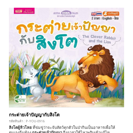
กระต่ายเจ้าปัญญากับสิงโต
รหัสสินค้า : P-YOU-0916
สิงโตผู้หิวโหย
ที่ข่มขู่ว่าจะจับสัตว์ทุกตัวในป่ากินเป็นอาหารเพื่อให้
ตนเองอิ่มท้อง
กระต่ายเจ้าปัญญา
จึงอาสาใช้ไหวพริบเข้าแก้ไข