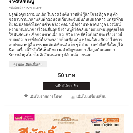
ราชสีห์กับหนู
รหัสสินค้า : P-YOU-0919
ปลูกฝังคุณธรรมแก่เด็ก ในช่วงเริ่มต้น ราชสีห์ รู้สึกโกรธที่ถูก หนู ตัว
จ้อยรบกวนเวลาหลับพักผ่อนจนเกือบจะจับมันกินเป็นอาหาร แต่สุดท้าย
ก็ยอมปล่อยตัวไปตามคำขอร้อง ต่อมาเมื่อเจ้าป่าพลาดท่าถูก บ่วงนัยน์
พราน พันธนาการไว้จนสิ้นฤทธิ์ เจ้าหนูก็ได้กลับมาตอบแทนบุญคุณโดย
ใช้ฟันกัดแทะเชือกจนขาดเพื่อ ช่วยชีวิต ราชสีห์ให้เป็นอิสระ เรื่องราวนี้
จบลงด้วยการที่สัตว์ทั้งสองกลายเป็นเพื่อนกัน พร้อมให้แง่คิดว่า ไม่ควร
สบประมาทผู้อื่น เพราะแม้แต่เพื่อนตัวเล็ก ๆ ก็สามารถทำสิ่งที่ยิ่งใหญ่ได้
นิทานเรื่องนี้จึงสื่อให้เห็นถึงความสำคัญของการเกื้อกูลกันและการ
รักษาคำพูดโดยไม่ตัดสินคนจากรูปลักษณ์ภายนอก
ดูรายละเอียดเพิ่มเติม
50 บาท
หยิบใส่ตะกร้า
เพิ่มไปรายการโปรด
เพิ่มไปเปรียบเทียบ