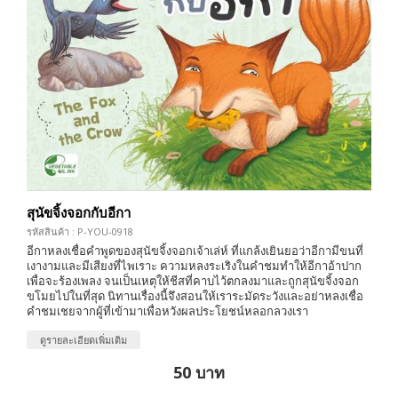
สุนัขจิ้งจอกกับอีกา
รหัสสินค้า : P-YOU-0918
อีกาหลงเชื่อคำพูดของสุนัขจิ้งจอกเจ้าเล่ห์ ที่แกล้งเยินยอว่าอีกามีขนที่
เงางามและมีเสียงที่ไพเราะ ความหลงระเริงในคำชมทำให้อีกาอ้าปาก
เพื่อจะร้องเพลง จนเป็นเหตุให้ชีสที่คาบไว้ตกลงมาและถูกสุนัขจิ้งจอก
ขโมยไปในที่สุด นิทานเรื่องนี้จึงสอนให้เราระมัดระวังและอย่าหลงเชื่อ
คำชมเชยจากผู้ที่เข้ามาเพื่อหวังผลประโยชน์หลอกลวงเรา
ดูรายละเอียดเพิ่มเติม
50 บาท