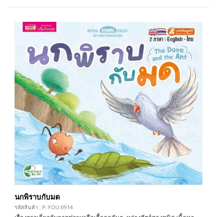
นกพิราบกับมด
รหัสสินค้า : P-YOU-0914