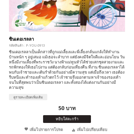
ซินเดอเรลลา
รหัสสินค้า : P-YOU-0913
ซินเดอเรลลาเป็นเด็กสาวที่ถูกแม่เลี้ยงและพี่เลี้ยงกลั่นแกล้งให้ทำงาน
บ้านหนัก ๆ อยู่เสมอ แม้เธอจะลำบาก แต่ยังคงมีจิตใจดีและอ่อนโยน วัน
หนึ่งมีงานเลี้ยงที่พระราชวัง นางฟ้าแม่ทูนหัวได้ช่วยเสกชุดสวยงามและ
รถฟักทองให้เธอไปงาน แต่ต้องกลับก่อนเที่ยงคืน ที่งาน ซินเดอเรลลาได้
พบกับเจ้าชายและเต้นรำด้วยกันอย่างมีความสุข แต่เมื่อถึงเวลา เธอต้อง
รีบหนีและทำรองเท้าแก้วตกไว้ เจ้าชายจึงออกตามหาเจ้าของรองเท้า
จนในที่สุดพบว่าเป็นซินเดอเรลลา และทั้งสองได้แต่งงานกันอย่างมี
ความสุข
ดูรายละเอียดเพิ่มเติม
50 บาท
หยิบใส่ตะกร้า
เพิ่มไปรายการโปรด
เพิ่มไปเปรียบเทียบ