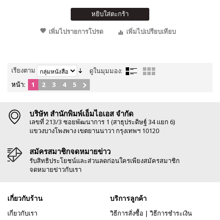
หยิบใส่ตะกร้า
เพิ่มไปรายการโปรด
เพิ่มไปเปรียบเทียบ
เรียงตาม
ดูในมุมมอง:
หน้า:
1
2
3
4
5
บริษัท สำนักพิมพ์เอ็มไอเอส จำกัด
เลขที่ 213/3 ซอยพัฒนาการ 1 (สาธุประดิษฐ์ 34 แยก 6)
แขวงบางโพงพาง เขตยานนาวา กรุงเทพฯ 10120
สมัครสมาชิกจดหมายข่าว
รับสิทธิประโยชน์และส่วนลดก่อนใครเพียงสมัครสมาชิก
จดหมายข่าวกับเรา
เกี่ยวกับร้าน
บริการลูกค้า
เกี่ยวกับเรา
วิธีการสั่งซื้อ
|
วิธีการชำระเงิน