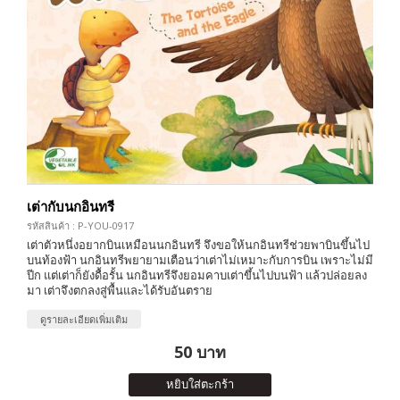
เต่ากับนกอินทรี
รหัสสินค้า : P-YOU-0917
เต่าตัวหนึ่งอยากบินเหมือนนกอินทรี จึงขอให้นกอินทรีช่วยพาบินขึ้นไป
บนท้องฟ้า นกอินทรีพยายามเตือนว่าเต่าไม่เหมาะกับการบิน เพราะไม่มี
ปีก แต่เต่าก็ยังดื้อรั้น นกอินทรีจึงยอมคาบเต่าขึ้นไปบนฟ้า แล้วปล่อยลง
มา เต่าจึงตกลงสู่พื้นและได้รับอันตราย
ดูรายละเอียดเพิ่มเติม
50 บาท
หยิบใส่ตะกร้า