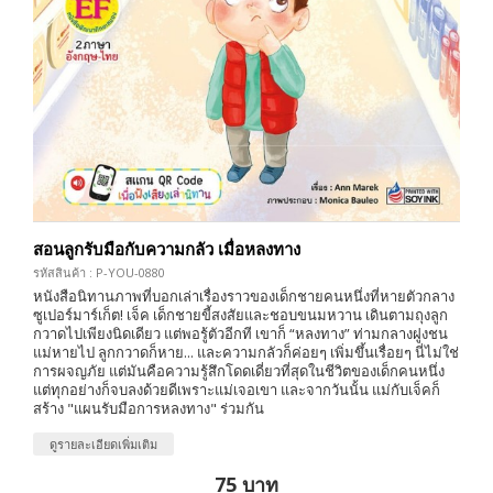
สอนลูกรับมือกับความกลัว เมื่อหลงทาง
รหัสสินค้า : P-YOU-0880
หนังสือนิทานภาพที่บอกเล่าเรื่องราวของเด็กชายคนหนึ่งที่หายตัวกลาง
ซูเปอร์มาร์เก็ต! เจ็ค เด็กชายขี้สงสัยและชอบขนมหวาน เดินตามถุงลูก
กวาดไปเพียงนิดเดียว แต่พอรู้ตัวอีกที เขาก็ “หลงทาง” ท่ามกลางฝูงชน
แม่หายไป ลูกกวาดก็หาย... และความกลัวก็ค่อยๆ เพิ่มขึ้นเรื่อยๆ นี่ไม่ใช่
การผจญภัย แต่มันคือความรู้สึกโดดเดี่ยวที่สุดในชีวิตของเด็กคนหนึ่ง
แต่ทุกอย่างก็จบลงด้วยดีเพราะแม่เจอเขา และจากวันนั้น แม่กับเจ็คก็
สร้าง "แผนรับมือการหลงทาง" ร่วมกัน
ดูรายละเอียดเพิ่มเติม
75 บาท