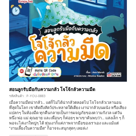
สอนลูกรับมือกับความกลัว โจโจ้กลัวความมืด
รหัสสินค้า : P-YOU-0883
เมื่อความมืดน่ากลัว... แต่ก็ไม่ได้น่ากลัวตลอดไป โจโจกลัวเวลานอน
ที่สุดในโลก เขาคิดถึงสัตว์ประหลาดใต้เตียง เงาน่ากลัวบนผนัง หรือเสียง
แปลกๆ ในห้องมืด ทุกคืนกลายเป็นการผจญภัยของความกังวล แต่วัน
หนึ่ง พ่อ แม่ คุณยาย และเพื่อนๆ ก็ค่อยๆ พาเขาค้นพบว่า... แสงเล็ก ๆ ก็
พอจะไล่เงาใหญ่ๆ ได้ หุ่นเงาก็แค่ภาพจากมือของเราเอง และแม้แต่
“งานเลี้ยงในความมืด” ก็อาจจะสนุกสุดๆ เลยล่ะ!