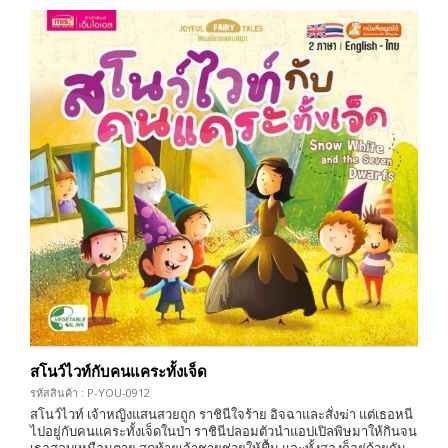
สโนว์ไวท์กับคนแคระทั้งเจ็ด
รหัสสินค้า : P-YOU-0912
สโนว์ไวท์ เจ้าหญิงแสนสวยถูก ราชินีใจร้าย อิจฉาและสั่งฆ่า แต่เธอหนี
ไปอยู่กับคนแคระทั้งเจ็ดในป่า ราชินีปลอมตัวนำแอปเปิลพิษมาให้กินจน
เธอสลบเหมือนตาย สุดท้ายเจ้าชายช่วยให้ฟื้น และทั้งสองก็อยู่ด้วยกัน