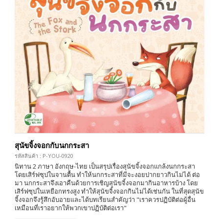
สุนัขจิ้งจอกกับนกกระสา
รหัสสินค้า : P-YOU-0920
นิทาน 2 ภาษา อังกฤษ-ไทย เป็นสรุปเรื่องสุนัขจิ้งจอกแกล้งนกกระสา
โดยเสิร์ฟซุปในจานตื้น ทำให้นกกระสาที่มีจะงอยปากยาวกินไม่ได้ ต่อ
มา นกกระสาจึงเอาคืนด้วยการเชิญสุนัขจิ้งจอกมากินอาหารบ้าง โดย
เสิร์ฟซุปในเหยือกทรงสูง ทำให้สุนัขจิ้งจอกกินไม่ได้เช่นกัน ในที่สุดสุนัข
จิ้งจอกจึงรู้สึกอับอายและได้บทเรียนสำคัญว่า "เราควรปฏิบัติต่อผู้อื่น
เหมือนที่เราอยากให้พวกเขาปฏิบัติต่อเรา"