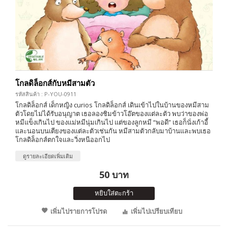
โกลดิล็อกส์กับหมีสามตัว
รหัสสินค้า : P-YOU-0911
โกลดิล็อกส์ เด็กหญิง curios โกลดิล็อกส์ เดินเข้าไปในบ้านของหมีสาม
ตัวโดยไม่ได้รับอนุญาต เธอลองชิมข้าวโอ๊ตของแต่ละตัว พบว่าของพ่อ
หมีแข็งเกินไป ของแม่หมีนุ่มเกินไป แต่ของลูกหมี “พอดี” เธอก็นั่งเก้าอี้
และนอนบนเตียงของแต่ละตัวเช่นกัน หมีสามตัวกลับมาบ้านและพบเธอ
โกลดิล็อกส์ตกใจและวิ่งหนีออกไป
ดูรายละเอียดเพิ่มเติม
50 บาท
หยิบใส่ตะกร้า
เพิ่มไปรายการโปรด
เพิ่มไปเปรียบเทียบ