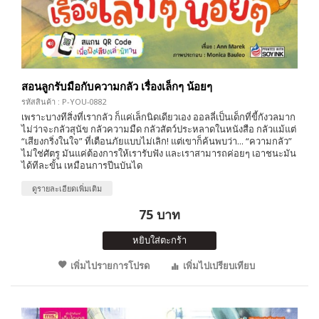
สอนลูกรับมือกับความกลัว เรื่องเล็กๆ น้อยๆ
รหัสสินค้า : P-YOU-0882
เพราะบางทีสิ่งที่เรากลัว ก็แค่เล็กนิดเดียวเอง ออลลี่เป็นเด็กที่ขี้กังวลมาก
ไม่ว่าจะกลัวสุนัข กลัวความมืด กลัวสัตว์ประหลาดในหนังสือ กลัวแม้แต่
“เสียงกริ่งในใจ” ที่เตือนภัยแบบไม่เลิก! แต่เขาก็ค้นพบว่า... “ความกลัว”
ไม่ใช่ศัตรู มันแค่ต้องการให้เรารับฟัง และเราสามารถค่อยๆ เอาชนะมัน
ได้ทีละขั้น เหมือนการปีนบันได
ดูรายละเอียดเพิ่มเติม
75 บาท
หยิบใส่ตะกร้า
เพิ่มไปรายการโปรด
เพิ่มไปเปรียบเทียบ