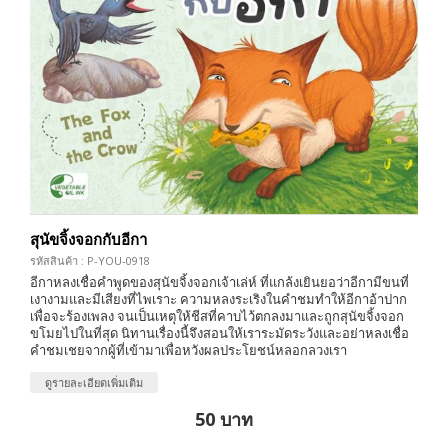
สุนัขจิ้งจอกกับอีกา
รหัสสินค้า : P-YOU-0918
อีกาหลงเชื่อคำพูดของสุนัขจิ้งจอกเจ้าเล่ห์ ที่แกล้งเยินยอว่าอีกามีขนที่
เงางามและมีเสียงที่ไพเราะ ความหลงระเริงในคำชมทำให้อีกาอ้าปาก
เพื่อจะร้องเพลง จนเป็นเหตุให้ชีสที่คาบไว้ตกลงมาและถูกสุนัขจิ้งจอก
ขโมยไปในที่สุด นิทานเรื่องนี้จึงสอนให้เราระมัดระวังและอย่าหลงเชื่อ
คำชมเชยจากผู้ที่เข้ามาเพื่อหวังผลประโยชน์หลอกลวงเรา
ดูรายละเอียดเพิ่มเติม
50 บาท