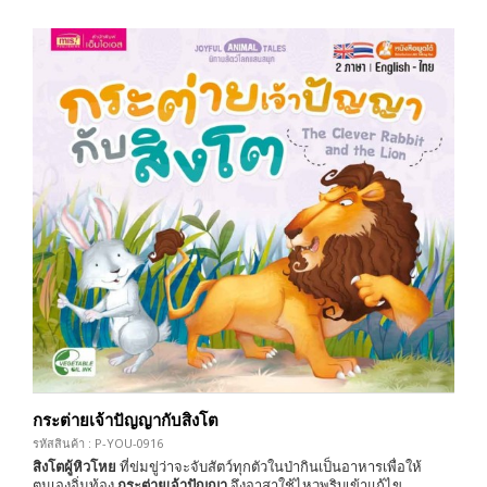
กระต่ายเจ้าปัญญากับสิงโต
รหัสสินค้า : P-YOU-0916
สิงโตผู้หิวโหย
ที่ข่มขู่ว่าจะจับสัตว์ทุกตัวในป่ากินเป็นอาหารเพื่อให้
ตนเองอิ่มท้อง
กระต่ายเจ้าปัญญา
จึงอาสาใช้ไหวพริบเข้าแก้ไข