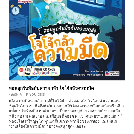
สอนลูกรับมือกับความกลัว โจโจ้กลัวความมืด
รหัสสินค้า : P-YOU-0883
เมื่อความมืดน่ากลัว... แต่ก็ไม่ได้น่ากลัวตลอดไป โจโจกลัวเวลานอน
ที่สุดในโลก เขาคิดถึงสัตว์ประหลาดใต้เตียง เงาน่ากลัวบนผนัง หรือเสียง
แปลกๆ ในห้องมืด ทุกคืนกลายเป็นการผจญภัยของความกังวล แต่วัน
หนึ่ง พ่อ แม่ คุณยาย และเพื่อนๆ ก็ค่อยๆ พาเขาค้นพบว่า... แสงเล็ก ๆ ก็
พอจะไล่เงาใหญ่ๆ ได้ หุ่นเงาก็แค่ภาพจากมือของเราเอง และแม้แต่
“งานเลี้ยงในความมืด” ก็อาจจะสนุกสุดๆ เลยล่ะ!