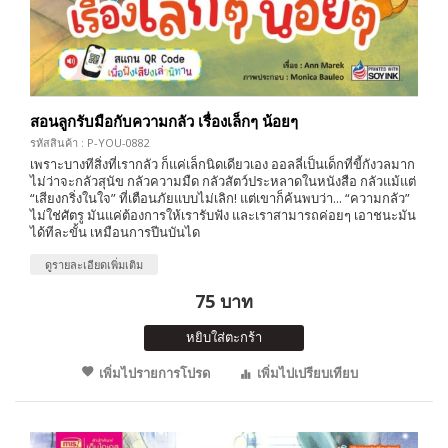
สอนลูกรับมือกับความกลัว เรื่องเล็กๆ น้อยๆ
รหัสสินค้า : P-YOU-0882
เพราะบางทีสิ่งที่เรากลัว ก็แค่เล็กนิดเดียวเอง ออลลี่เป็นเด็กที่ขี้กังวลมาก
ไม่ว่าจะกลัวสุนัข กลัวความมืด กลัวสัตว์ประหลาดในหนังสือ กลัวแม้แต่
“เสียงกริ่งในใจ” ที่เตือนภัยแบบไม่เลิก! แต่เขาก็ค้นพบว่า... “ความกลัว”
ไม่ใช่ศัตรู มันแค่ต้องการให้เรารับฟัง และเราสามารถค่อยๆ เอาชนะมัน
ได้ทีละขั้น เหมือนการปีนบันได
ดูรายละเอียดเพิ่มเติม
75 บาท
หยิบใส่ตะกร้า
เพิ่มไปรายการโปรด
เพิ่มไปเปรียบเทียบ