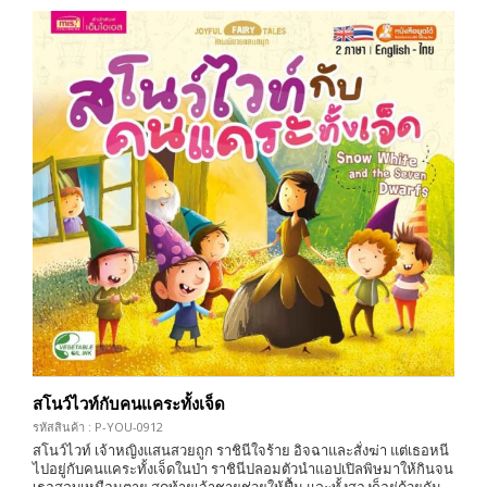
สโนว์ไวท์กับคนแคระทั้งเจ็ด
รหัสสินค้า : P-YOU-0912
สโนว์ไวท์ เจ้าหญิงแสนสวยถูก ราชินีใจร้าย อิจฉาและสั่งฆ่า แต่เธอหนี
ไปอยู่กับคนแคระทั้งเจ็ดในป่า ราชินีปลอมตัวนำแอปเปิลพิษมาให้กินจน
เธอสลบเหมือนตาย สุดท้ายเจ้าชายช่วยให้ฟื้น และทั้งสองก็อยู่ด้วยกัน