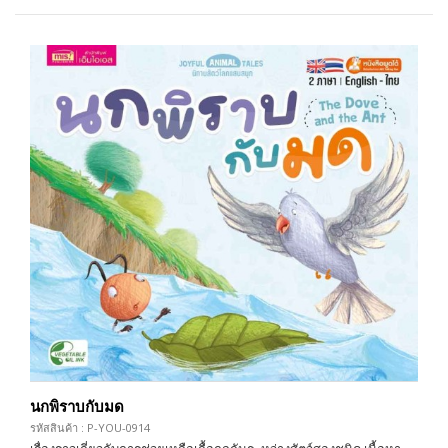
นกพิราบกับมด
รหัสสินค้า : P-YOU-0914