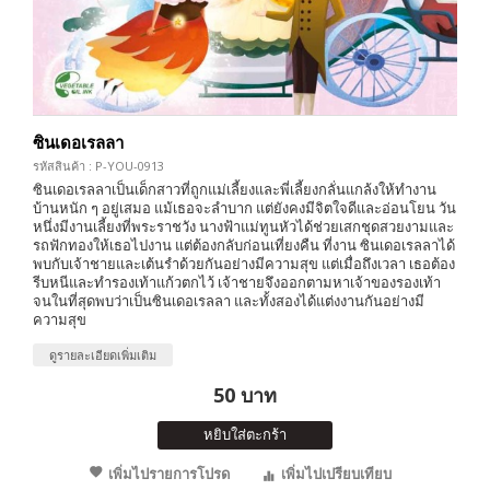
ซินเดอเรลลา
รหัสสินค้า : P-YOU-0913
ซินเดอเรลลาเป็นเด็กสาวที่ถูกแม่เลี้ยงและพี่เลี้ยงกลั่นแกล้งให้ทำงาน
บ้านหนัก ๆ อยู่เสมอ แม้เธอจะลำบาก แต่ยังคงมีจิตใจดีและอ่อนโยน วัน
หนึ่งมีงานเลี้ยงที่พระราชวัง นางฟ้าแม่ทูนหัวได้ช่วยเสกชุดสวยงามและ
รถฟักทองให้เธอไปงาน แต่ต้องกลับก่อนเที่ยงคืน ที่งาน ซินเดอเรลลาได้
พบกับเจ้าชายและเต้นรำด้วยกันอย่างมีความสุข แต่เมื่อถึงเวลา เธอต้อง
รีบหนีและทำรองเท้าแก้วตกไว้ เจ้าชายจึงออกตามหาเจ้าของรองเท้า
จนในที่สุดพบว่าเป็นซินเดอเรลลา และทั้งสองได้แต่งงานกันอย่างมี
ความสุข
ดูรายละเอียดเพิ่มเติม
50 บาท
หยิบใส่ตะกร้า
เพิ่มไปรายการโปรด
เพิ่มไปเปรียบเทียบ