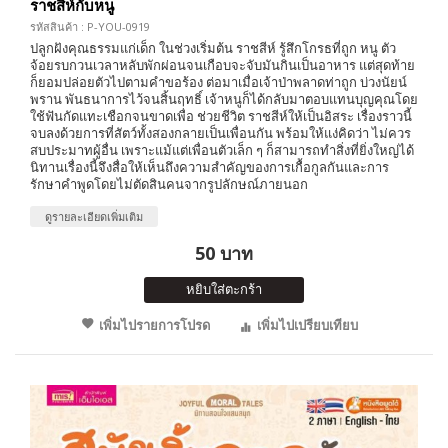
ราชสีห์กับหนู
รหัสสินค้า : P-YOU-0919
ปลูกฝังคุณธรรมแก่เด็ก ในช่วงเริ่มต้น ราชสีห์ รู้สึกโกรธที่ถูก หนู ตัว
จ้อยรบกวนเวลาหลับพักผ่อนจนเกือบจะจับมันกินเป็นอาหาร แต่สุดท้าย
ก็ยอมปล่อยตัวไปตามคำขอร้อง ต่อมาเมื่อเจ้าป่าพลาดท่าถูก บ่วงนัยน์
พราน พันธนาการไว้จนสิ้นฤทธิ์ เจ้าหนูก็ได้กลับมาตอบแทนบุญคุณโดย
ใช้ฟันกัดแทะเชือกจนขาดเพื่อ ช่วยชีวิต ราชสีห์ให้เป็นอิสระ เรื่องราวนี้
จบลงด้วยการที่สัตว์ทั้งสองกลายเป็นเพื่อนกัน พร้อมให้แง่คิดว่า ไม่ควร
สบประมาทผู้อื่น เพราะแม้แต่เพื่อนตัวเล็ก ๆ ก็สามารถทำสิ่งที่ยิ่งใหญ่ได้
นิทานเรื่องนี้จึงสื่อให้เห็นถึงความสำคัญของการเกื้อกูลกันและการ
รักษาคำพูดโดยไม่ตัดสินคนจากรูปลักษณ์ภายนอก
ดูรายละเอียดเพิ่มเติม
50 บาท
หยิบใส่ตะกร้า
เพิ่มไปรายการโปรด
เพิ่มไปเปรียบเทียบ