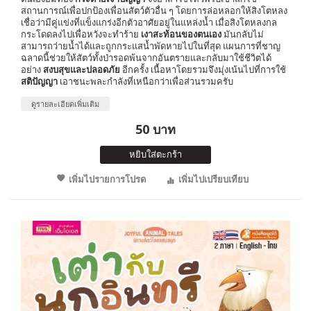
สถานการณ์เพื่อปกป้องเพื่อนสัตว์ตัวอื่น ๆ โดยการล่อหลอกให้สิงโตหลง
เชื่อว่ามีคู่แข่งที่แข็งแกร่งอีกตัวอาศัยอยู่ในแหล่งน้ำ เมื่อสิงโตหลงกล
กระโดดลงไปเพื่อหวังจะทำร้าย
เงาสะท้อนของตนเอง
มันกลับไม่
สามารถว่ายน้ำได้และถูกกระแสน้ำพัดหายไปในที่สุด แผนการที่ชาญ
ฉลาดนี้ช่วยให้สัตว์ทั้งป่ารอดพ้นจากอันตรายและกลับมาใช้ชีวิตได้
อย่าง
สงบสุขและปลอดภัย
อีกครั้ง เนื้อหาโดยรวมจึงมุ่งเน้นไปที่การใช้
สติปัญญา
เอาชนะพละกำลังที่เหนือกว่าเพื่อส่วนรวมครับ
ดูรายละเอียดเพิ่มเติม
50 บาท
หยิบใส่ตะกร้า
เพิ่มไปรายการโปรด
เพิ่มไปเปรียบเทียบ