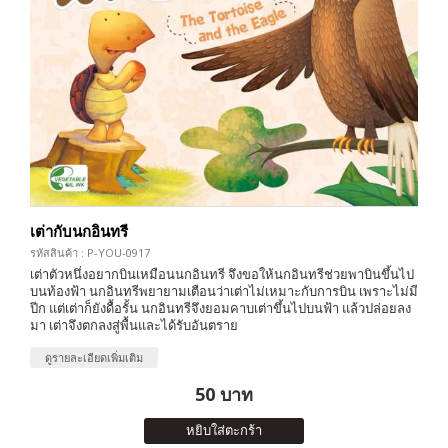
เต่ากับนกอินทรี
รหัสสินค้า : P-YOU-0917
เต่าตัวหนึ่งอยากบินเหมือนนกอินทรี จึงขอให้นกอินทรีช่วยพาบินขึ้นไป
บนท้องฟ้า นกอินทรีพยายามเตือนว่าเต่าไม่เหมาะกับการบิน เพราะไม่มี
ปีก แต่เต่าก็ยังดื้อรั้น นกอินทรีจึงยอมคาบเต่าขึ้นไปบนฟ้า แล้วปล่อยลง
มา เต่าจึงตกลงสู่พื้นและได้รับอันตราย
ดูรายละเอียดเพิ่มเติม
50 บาท
หยิบใส่ตะกร้า