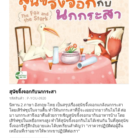
สุนัขจิ้งจอกกับนกกระสา
รหัสสินค้า : P-YOU-0920
นิทาน 2 ภาษา อังกฤษ-ไทย เป็นสรุปเรื่องสุนัขจิ้งจอกแกล้งนกกระสา
โดยเสิร์ฟซุปในจานตื้น ทำให้นกกระสาที่มีจะงอยปากยาวกินไม่ได้ ต่อ
มา นกกระสาจึงเอาคืนด้วยการเชิญสุนัขจิ้งจอกมากินอาหารบ้าง โดย
เสิร์ฟซุปในเหยือกทรงสูง ทำให้สุนัขจิ้งจอกกินไม่ได้เช่นกัน ในที่สุดสุนัข
จิ้งจอกจึงรู้สึกอับอายและได้บทเรียนสำคัญว่า "เราควรปฏิบัติต่อผู้อื่น
เหมือนที่เราอยากให้พวกเขาปฏิบัติต่อเรา"