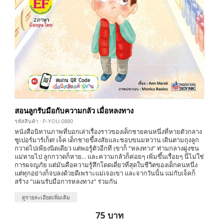
สอนลูกรับมือกับความกลัว เมื่อหลงทาง
รหัสสินค้า : P-YOU-0880
หนังสือนิทานภาพที่บอกเล่าเรื่องราวของเด็กชายคนหนึ่งที่หายตัวกลาง
ซูเปอร์มาร์เก็ต! เจ็ค เด็กชายขี้สงสัยและชอบขนมหวาน เดินตามถุงลูก
กวาดไปเพียงนิดเดียว แต่พอรู้ตัวอีกที เขาก็ “หลงทาง” ท่ามกลางฝูงชน
แม่หายไป ลูกกวาดก็หาย... และความกลัวก็ค่อยๆ เพิ่มขึ้นเรื่อยๆ นี่ไม่ใช่
การผจญภัย แต่มันคือความรู้สึกโดดเดี่ยวที่สุดในชีวิตของเด็กคนหนึ่ง
แต่ทุกอย่างก็จบลงด้วยดีเพราะแม่เจอเขา และจากวันนั้น แม่กับเจ็คก็
สร้าง "แผนรับมือการหลงทาง" ร่วมกัน
ดูรายละเอียดเพิ่มเติม
75 บาท