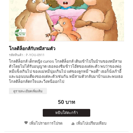
โกลดิล็อกส์กับหมีสามตัว
รหัสสินค้า : P-YOU-0911
โกลดิล็อกส์ เด็กหญิง curios โกลดิล็อกส์ เดินเข้าไปในบ้านของหมีสาม
ตัวโดยไม่ได้รับอนุญาต เธอลองชิมข้าวโอ๊ตของแต่ละตัว พบว่าของพ่อ
หมีแข็งเกินไป ของแม่หมีนุ่มเกินไป แต่ของลูกหมี “พอดี” เธอก็นั่งเก้าอี้
และนอนบนเตียงของแต่ละตัวเช่นกัน หมีสามตัวกลับมาบ้านและพบเธอ
โกลดิล็อกส์ตกใจและวิ่งหนีออกไป
ดูรายละเอียดเพิ่มเติม
50 บาท
หยิบใส่ตะกร้า
เพิ่มไปรายการโปรด
เพิ่มไปเปรียบเทียบ