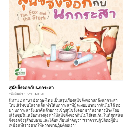
สุนัขจิ้งจอกกับนกกระสา
รหัสสินค้า : P-YOU-0920
นิทาน 2 ภาษา อังกฤษ-ไทย เป็นสรุปเรื่องสุนัขจิ้งจอกแกล้งนกกระสา
โดยเสิร์ฟซุปในจานตื้น ทำให้นกกระสาที่มีจะงอยปากยาวกินไม่ได้ ต่อ
มา นกกระสาจึงเอาคืนด้วยการเชิญสุนัขจิ้งจอกมากินอาหารบ้าง โดย
เสิร์ฟซุปในเหยือกทรงสูง ทำให้สุนัขจิ้งจอกกินไม่ได้เช่นกัน ในที่สุดสุนัข
จิ้งจอกจึงรู้สึกอับอายและได้บทเรียนสำคัญว่า "เราควรปฏิบัติต่อผู้อื่น
เหมือนที่เราอยากให้พวกเขาปฏิบัติต่อเรา"