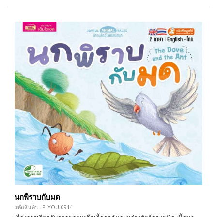
นกพิราบกับมด
รหัสสินค้า : P-YOU-0914