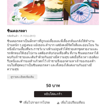
ซินเดอเรลลา
รหัสสินค้า : P-YOU-0913
ซินเดอเรลลาเป็นเด็กสาวที่ถูกแม่เลี้ยงและพี่เลี้ยงกลั่นแกล้งให้ทำงาน
บ้านหนัก ๆ อยู่เสมอ แม้เธอจะลำบาก แต่ยังคงมีจิตใจดีและอ่อนโยน วัน
หนึ่งมีงานเลี้ยงที่พระราชวัง นางฟ้าแม่ทูนหัวได้ช่วยเสกชุดสวยงามและ
รถฟักทองให้เธอไปงาน แต่ต้องกลับก่อนเที่ยงคืน ที่งาน ซินเดอเรลลาได้
พบกับเจ้าชายและเต้นรำด้วยกันอย่างมีความสุข แต่เมื่อถึงเวลา เธอต้อง
รีบหนีและทำรองเท้าแก้วตกไว้ เจ้าชายจึงออกตามหาเจ้าของรองเท้า
จนในที่สุดพบว่าเป็นซินเดอเรลลา และทั้งสองได้แต่งงานกันอย่างมี
ความสุข
ดูรายละเอียดเพิ่มเติม
50 บาท
หยิบใส่ตะกร้า
เพิ่มไปรายการโปรด
เพิ่มไปเปรียบเทียบ