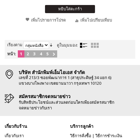
หยิบใส่ตะกร้า
เพิ่มไปรายการโปรด
เพิ่มไปเปรียบเทียบ
เรียงตาม
ดูในมุมมอง:
หน้า:
1
2
3
4
5
บริษัท สำนักพิมพ์เอ็มไอเอส จำกัด
เลขที่ 213/3 ซอยพัฒนาการ 1 (สาธุประดิษฐ์ 34 แยก 6)
แขวงบางโพงพาง เขตยานนาวา กรุงเทพฯ 10120
สมัครสมาชิกจดหมายข่าว
รับสิทธิประโยชน์และส่วนลดก่อนใครเพียงสมัครสมาชิก
จดหมายข่าวกับเรา
เกี่ยวกับร้าน
บริการลูกค้า
เกี่ยวกับเรา
วิธีการสั่งซื้อ
|
วิธีการชำระเงิน