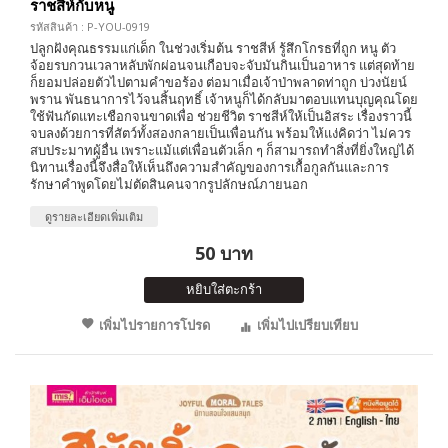
ราชสีห์กับหนู
รหัสสินค้า : P-YOU-0919
ปลูกฝังคุณธรรมแก่เด็ก ในช่วงเริ่มต้น ราชสีห์ รู้สึกโกรธที่ถูก หนู ตัว
จ้อยรบกวนเวลาหลับพักผ่อนจนเกือบจะจับมันกินเป็นอาหาร แต่สุดท้าย
ก็ยอมปล่อยตัวไปตามคำขอร้อง ต่อมาเมื่อเจ้าป่าพลาดท่าถูก บ่วงนัยน์
พราน พันธนาการไว้จนสิ้นฤทธิ์ เจ้าหนูก็ได้กลับมาตอบแทนบุญคุณโดย
ใช้ฟันกัดแทะเชือกจนขาดเพื่อ ช่วยชีวิต ราชสีห์ให้เป็นอิสระ เรื่องราวนี้
จบลงด้วยการที่สัตว์ทั้งสองกลายเป็นเพื่อนกัน พร้อมให้แง่คิดว่า ไม่ควร
สบประมาทผู้อื่น เพราะแม้แต่เพื่อนตัวเล็ก ๆ ก็สามารถทำสิ่งที่ยิ่งใหญ่ได้
นิทานเรื่องนี้จึงสื่อให้เห็นถึงความสำคัญของการเกื้อกูลกันและการ
รักษาคำพูดโดยไม่ตัดสินคนจากรูปลักษณ์ภายนอก
ดูรายละเอียดเพิ่มเติม
50 บาท
หยิบใส่ตะกร้า
เพิ่มไปรายการโปรด
เพิ่มไปเปรียบเทียบ