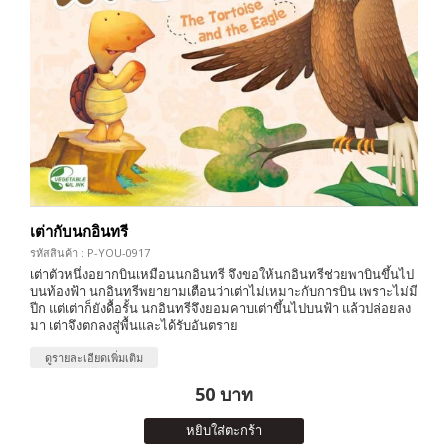
เต่ากับนกอินทรี
รหัสสินค้า : P-YOU-0917
เต่าตัวหนึ่งอยากบินเหมือนนกอินทรี จึงขอให้นกอินทรีช่วยพาบินขึ้นไป
บนท้องฟ้า นกอินทรีพยายามเตือนว่าเต่าไม่เหมาะกับการบิน เพราะไม่มี
ปีก แต่เต่าก็ยังดื้อรั้น นกอินทรีจึงยอมคาบเต่าขึ้นไปบนฟ้า แล้วปล่อยลง
มา เต่าจึงตกลงสู่พื้นและได้รับอันตราย
ดูรายละเอียดเพิ่มเติม
50 บาท
หยิบใส่ตะกร้า