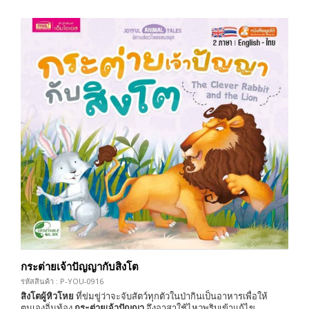
กระต่ายเจ้าปัญญากับสิงโต
รหัสสินค้า : P-YOU-0916
สิงโตผู้หิวโหย
ที่ข่มขู่ว่าจะจับสัตว์ทุกตัวในป่ากินเป็นอาหารเพื่อให้
ตนเองอิ่มท้อง
กระต่ายเจ้าปัญญา
จึงอาสาใช้ไหวพริบเข้าแก้ไข