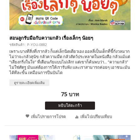
สอนลูกรับมือกับความกลัว เรื่องเล็กๆ น้อยๆ
รหัสสินค้า : P-YOU-0882
เพราะบางทีสิ่งที่เรากลัว ก็แค่เล็กนิดเดียวเอง ออลลี่เป็นเด็กที่ขี้กังวลมาก
ไม่ว่าจะกลัวสุนัข กลัวความมืด กลัวสัตว์ประหลาดในหนังสือ กลัวแม้แต่
“เสียงกริ่งในใจ” ที่เตือนภัยแบบไม่เลิก! แต่เขาก็ค้นพบว่า... “ความกลัว”
ไม่ใช่ศัตรู มันแค่ต้องการให้เรารับฟัง และเราสามารถค่อยๆ เอาชนะมัน
ได้ทีละขั้น เหมือนการปีนบันได
ดูรายละเอียดเพิ่มเติม
75 บาท
หยิบใส่ตะกร้า
เพิ่มไปรายการโปรด
เพิ่มไปเปรียบเทียบ