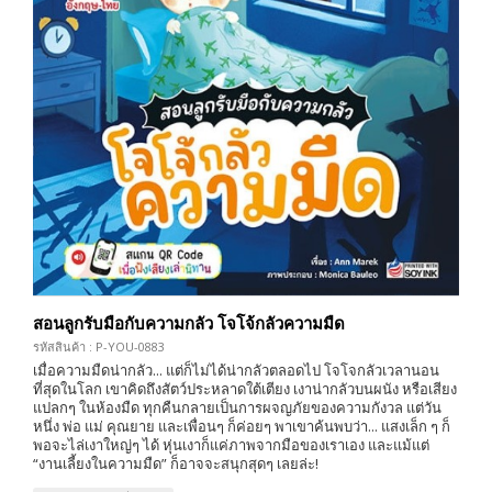
สอนลูกรับมือกับความกลัว โจโจ้กลัวความมืด
รหัสสินค้า : P-YOU-0883
เมื่อความมืดน่ากลัว... แต่ก็ไม่ได้น่ากลัวตลอดไป โจโจกลัวเวลานอน
ที่สุดในโลก เขาคิดถึงสัตว์ประหลาดใต้เตียง เงาน่ากลัวบนผนัง หรือเสียง
แปลกๆ ในห้องมืด ทุกคืนกลายเป็นการผจญภัยของความกังวล แต่วัน
หนึ่ง พ่อ แม่ คุณยาย และเพื่อนๆ ก็ค่อยๆ พาเขาค้นพบว่า... แสงเล็ก ๆ ก็
พอจะไล่เงาใหญ่ๆ ได้ หุ่นเงาก็แค่ภาพจากมือของเราเอง และแม้แต่
“งานเลี้ยงในความมืด” ก็อาจจะสนุกสุดๆ เลยล่ะ!