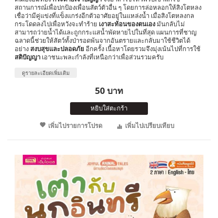
สถานการณ์เพื่อปกป้องเพื่อนสัตว์ตัวอื่น ๆ โดยการล่อหลอกให้สิงโตหลง
เชื่อว่ามีคู่แข่งที่แข็งแกร่งอีกตัวอาศัยอยู่ในแหล่งน้ำ เมื่อสิงโตหลงกล
กระโดดลงไปเพื่อหวังจะทำร้าย
เงาสะท้อนของตนเอง
มันกลับไม่
สามารถว่ายน้ำได้และถูกกระแสน้ำพัดหายไปในที่สุด แผนการที่ชาญ
ฉลาดนี้ช่วยให้สัตว์ทั้งป่ารอดพ้นจากอันตรายและกลับมาใช้ชีวิตได้
อย่าง
สงบสุขและปลอดภัย
อีกครั้ง เนื้อหาโดยรวมจึงมุ่งเน้นไปที่การใช้
สติปัญญา
เอาชนะพละกำลังที่เหนือกว่าเพื่อส่วนรวมครับ
ดูรายละเอียดเพิ่มเติม
50 บาท
หยิบใส่ตะกร้า
เพิ่มไปรายการโปรด
เพิ่มไปเปรียบเทียบ