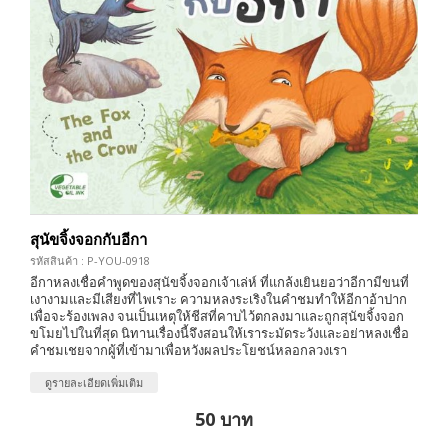
สุนัขจิ้งจอกกับอีกา
รหัสสินค้า : P-YOU-0918
อีกาหลงเชื่อคำพูดของสุนัขจิ้งจอกเจ้าเล่ห์ ที่แกล้งเยินยอว่าอีกามีขนที่
เงางามและมีเสียงที่ไพเราะ ความหลงระเริงในคำชมทำให้อีกาอ้าปาก
เพื่อจะร้องเพลง จนเป็นเหตุให้ชีสที่คาบไว้ตกลงมาและถูกสุนัขจิ้งจอก
ขโมยไปในที่สุด นิทานเรื่องนี้จึงสอนให้เราระมัดระวังและอย่าหลงเชื่อ
คำชมเชยจากผู้ที่เข้ามาเพื่อหวังผลประโยชน์หลอกลวงเรา
ดูรายละเอียดเพิ่มเติม
50 บาท