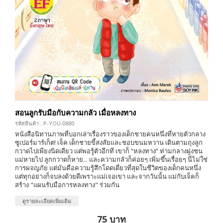
สอนลูกรับมือกับความกลัว เมื่อหลงทาง
รหัสสินค้า : P-YOU-0880
หนังสือนิทานภาพที่บอกเล่าเรื่องราวของเด็กชายคนหนึ่งที่หายตัวกลาง
ซูเปอร์มาร์เก็ต! เจ็ค เด็กชายขี้สงสัยและชอบขนมหวาน เดินตามถุงลูก
กวาดไปเพียงนิดเดียว แต่พอรู้ตัวอีกที เขาก็ “หลงทาง” ท่ามกลางฝูงชน
แม่หายไป ลูกกวาดก็หาย... และความกลัวก็ค่อยๆ เพิ่มขึ้นเรื่อยๆ นี่ไม่ใช่
การผจญภัย แต่มันคือความรู้สึกโดดเดี่ยวที่สุดในชีวิตของเด็กคนหนึ่ง
แต่ทุกอย่างก็จบลงด้วยดีเพราะแม่เจอเขา และจากวันนั้น แม่กับเจ็คก็
สร้าง "แผนรับมือการหลงทาง" ร่วมกัน
ดูรายละเอียดเพิ่มเติม
75 บาท