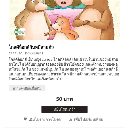
โกลดิล็อกส์กับหมีสามตัว
รหัสสินค้า : P-YOU-0911
โกลดิล็อกส์ เด็กหญิง curios โกลดิล็อกส์ เดินเข้าไปในบ้านของหมีสาม
ตัวโดยไม่ได้รับอนุญาต เธอลองชิมข้าวโอ๊ตของแต่ละตัว พบว่าของพ่อ
หมีแข็งเกินไป ของแม่หมีนุ่มเกินไป แต่ของลูกหมี “พอดี” เธอก็นั่งเก้าอี้
และนอนบนเตียงของแต่ละตัวเช่นกัน หมีสามตัวกลับมาบ้านและพบเธอ
โกลดิล็อกส์ตกใจและวิ่งหนีออกไป
ดูรายละเอียดเพิ่มเติม
50 บาท
หยิบใส่ตะกร้า
เพิ่มไปรายการโปรด
เพิ่มไปเปรียบเทียบ