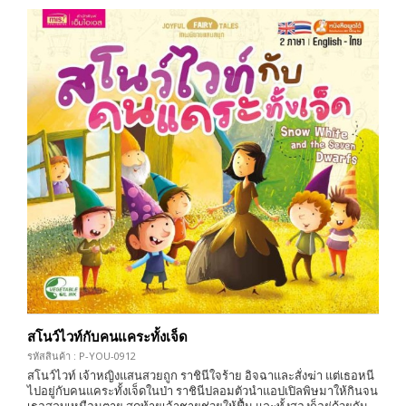
สโนว์ไวท์กับคนแคระทั้งเจ็ด
รหัสสินค้า : P-YOU-0912
สโนว์ไวท์ เจ้าหญิงแสนสวยถูก ราชินีใจร้าย อิจฉาและสั่งฆ่า แต่เธอหนี
ไปอยู่กับคนแคระทั้งเจ็ดในป่า ราชินีปลอมตัวนำแอปเปิลพิษมาให้กินจน
เธอสลบเหมือนตาย สุดท้ายเจ้าชายช่วยให้ฟื้น และทั้งสองก็อยู่ด้วยกัน