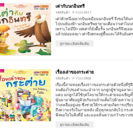
เต่ากับนกอินทรี
รหัสสินค้า : P-YOU-0917
เต่าตัวหนึ่งอยากบินเหมือนนกอินทรี จึงขอให้นก
ไปบนท้องฟ้า นกอินทรีพยายามเตือนว่าเต่าไม่เ
เพราะไม่มีปีก แต่เต่าก็ยังดื้อรั้น นกอินทรีจึงย
แล้วปล่อยลงมา เต่าจึงตกลงสู่พื้นและได้รับอันต
ดูรายละเอียดเพิ่มเติม
เรื่องเล่าของกระต่าย
รหัสสินค้า : P-YOU-0908
เรื่องนี้ถ่ายทอดเรื่องราวของกระต่ายตัวหนึ่งที่รู้ส
จนต้องไปขอคำแนะนำจาก นกฮูกผู้ชาญฉลาด เพื
แคบ นกฮูกได้ใช้กุศโลบายให้กระต่ายลองเชิญทั
พู้นมาอาศัยอยู่ด้วยกันจนบ้านเต็มไปด้วยความวุ่น
ว่างเหลืออยู่เลย ซึ่งช่วยให้กระต่ายเกิดการเปร
ถึงความจริงในภายหลัง เมื่อทุกคนกลับไป กระต่ายจ
พึงพอใจในสิ่งที่มี และมองเห็นความกว้างขวางขอ
ดูรายละเอียดเพิ่มเติม