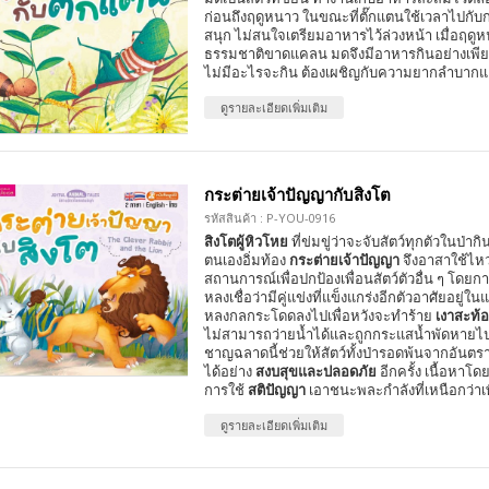
ก่อนถึงฤดูหนาว ในขณะที่ตั๊กแตนใช้เวลาไปกับ
สนุก ไม่สนใจเตรียมอาหารไว้ล่วงหน้า เมื่อฤด
ธรรมชาติขาดแคลน มดจึงมีอาหารกินอย่างเพียง
ไม่มีอะไรจะกิน ต้องเผชิญกับความยากลำบาก
ดูรายละเอียดเพิ่มเติม
กระต่ายเจ้าปัญญากับสิงโต
รหัสสินค้า : P-YOU-0916
สิงโตผู้หิวโหย
ที่ข่มขู่ว่าจะจับสัตว์ทุกตัวในป่าก
ตนเองอิ่มท้อง
กระต่ายเจ้าปัญญา
จึงอาสาใช้ไหว
สถานการณ์เพื่อปกป้องเพื่อนสัตว์ตัวอื่น ๆ โดย
หลงเชื่อว่ามีคู่แข่งที่แข็งแกร่งอีกตัวอาศัยอยู่ในแ
หลงกลกระโดดลงไปเพื่อหวังจะทำร้าย
เงาสะท้
ไม่สามารถว่ายน้ำได้และถูกกระแสน้ำพัดหายไปใ
ชาญฉลาดนี้ช่วยให้สัตว์ทั้งป่ารอดพ้นจากอันตร
ได้อย่าง
สงบสุขและปลอดภัย
อีกครั้ง เนื้อหาโดย
การใช้
สติปัญญา
เอาชนะพละกำลังที่เหนือกว่าเ
ดูรายละเอียดเพิ่มเติม