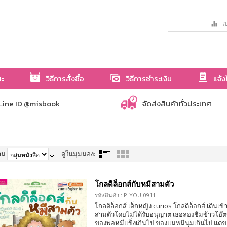
เป
ษะ
วิธีการสั่งซื้อ
วิธีการชำระเงิน
แจ้ง
Line ID @misbook
จัดส่งสินค้าทั่วประเทศ
าม
ดูในมุมมอง:
โกลดิล็อกส์กับหมีสามตัว
รหัสสินค้า : P-YOU-0911
โกลดิล็อกส์ เด็กหญิง curios โกลดิล็อกส์ เดินเ
สามตัวโดยไม่ได้รับอนุญาต เธอลองชิมข้าวโอ๊ต
ของพ่อหมีแข็งเกินไป ของแม่หมีนุ่มเกินไป แต่ข