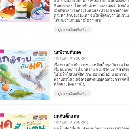
สวยงามและรถฟักทองให้เธอไปงาน แต่ต้องกลับก่อ
ซินเดอเรลลาได้พบกับเจ้าชายและเต้นรำด้วยกัน
เมื่อถึงเวลา เธอต้องรีบหนีและทำรองเท้าแก้วตก
ตามหาเจ้าของรองเท้า จนในที่สุดพบว่าเป็นซินเ
ได้แต่งงานกันอย่างมีความสุข
ดูรายละเอียดเพิ่มเติม
นกพิราบกับมด
รหัสสินค้า : P-YOU-0914
เรื่องราวเกี่ยวกับการช่วยเหลือเกื้อกูลกันระหว่า
เริ่มต้นจากการที่ นกพิราบ ช่วยชีวิต มด ที่กำ
ใบไม้ให้ใช้เป็นที่ยึดเกาะ ต่อมาเมื่อมี นายพร
พิราบตัวนั้น มดจึงตอบแทนบุญคุณด้วยการ กัดที่
หลักและยิงพลาดไป
ดูรายละเอียดเพิ่มเติม
มดกับตั๊กแตน
รหัสสินค้า : P-YOU-0915
มดเป็นสัตว์ที่ขยัน ทำงานเก็บอาหารสะสมไว้ต