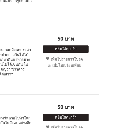
ดสินคนจากรูปลักษณ์
50 บาท
หยิบใส่ตะกร้า
จิ้งจอกแกล้งนกกระสา
อยปากยาวกินไม่ได้
เพิ่มไปรายการโปรด
จอกมากินอาหารบ้าง
ินไม่ได้เช่นกัน ใน
เพิ่มไปเปรียบเทียบ
สำคัญว่า "เราควร
ติต่อเรา"
50 บาท
หยิบใส่ตะกร้า
่แพร่หลายไปทั่วโลก
มกันในสังคมอย่างลึก
เพิ่มไปรายการโปรด