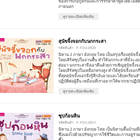
ของการเกื้อกูลกันและการรักษาคำพูดโดยไม่ตั
ภายนอก
ดูรายละเอียดเพิ่มเติม
สุนัขจิ้งจอกกับนกกระสา
รหัสสินค้า : P-YOU-0920
นิทาน 2 ภาษา อังกฤษ-ไทย เป็นสรุปเรื่องสุนัข
โดยเสิร์ฟซุปในจานตื้น ทำให้นกกระสาที่มีจะง
ต่อมา นกกระสาจึงเอาคืนด้วยการเชิญสุนัขจิ้ง
โดยเสิร์ฟซุปในเหยือกทรงสูง ทำให้สุนัขจิ้งจอกก
ที่สุดสุนัขจิ้งจอกจึงรู้สึกอับอายและได้บทเรียน
ปฏิบัติต่อผู้อื่น เหมือนที่เราอยากให้พวกเขาปฏิบั
ดูรายละเอียดเพิ่มเติม
ซุปก้อนหิน
รหัสสินค้า : P-YOU-0921
นิทาน 2 ภาษา อังกฤษ-ไทย เป็นนิทานพื้นบ้านที
ซึ่งแฝงไปด้วยปรัชญาการใช้ชีวิตและการอยู่ร่ว
ซึ้ง