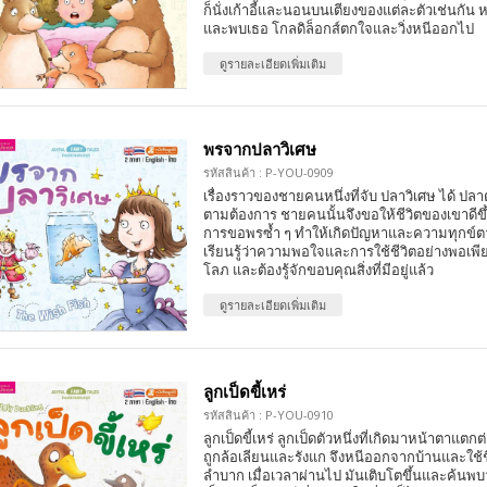
ก็นั่งเก้าอี้และนอนบนเตียงของแต่ละตัวเช่นกัน
และพบเธอ โกลดิล็อกส์ตกใจและวิ่งหนีออกไป
ดูรายละเอียดเพิ่มเติม
พรจากปลาวิเศษ
รหัสสินค้า : P-YOU-0909
เรื่องราวของชายคนหนึ่งที่จับ ปลาวิเศษ ได้ ปลา
ตามต้องการ ชายคนนั้นจึงขอให้ชีวิตของเขาดี
การขอพรซ้ำ ๆ ทำให้เกิดปัญหาและความทุกข์ต
เรียนรู้ว่าความพอใจและการใช้ชีวิตอย่างพอเพ
โลภ และต้องรู้จักขอบคุณสิ่งที่มีอยู่แล้ว
ดูรายละเอียดเพิ่มเติม
ลูกเป็ดขี้เหร่
รหัสสินค้า : P-YOU-0910
ลูกเป็ดขี้เหร่ ลูกเป็ดตัวหนึ่งที่เกิดมาหน้าตาแตกต
ถูกล้อเลียนและรังแก จึงหนีออกจากบ้านและใช้ชี
ลำบาก เมื่อเวลาผ่านไป มันเติบโตขึ้นและค้นพบว