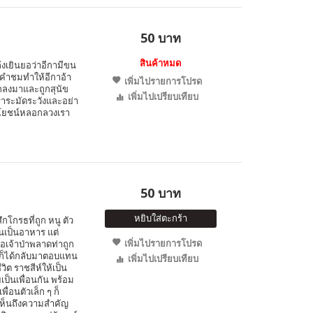
50 บาท
สินค้าหมด
ล้งเยินยอว่าอีกามีขน
นคำชมทำให้อีกาอ้า
เพิ่มไปรายการโปรด
ตกลงมาและถูกสุนัข
เพิ่มไปเปรียบเทียบ
เราระมัดระวังและอย่า
ระโยชน์หลอกลวงเรา
50 บาท
หยิบใส่ตะกร้า
ึกโกรธที่ถูก หนู ตัว
นเป็นอาหาร แต่
เพิ่มไปรายการโปรด
อเจ้าป่าพลาดท่าถูก
นูก็ได้กลับมาตอบแทน
เพิ่มไปเปรียบเทียบ
ิต ราชสีห์ให้เป็น
ยเป็นเพื่อนกัน พร้อม
ื่อนตัวเล็ก ๆ ก็
ให้เห็นถึงความสำคัญ