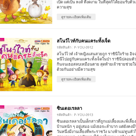
เป็ด แต่เป็น หงส์ ที่งดงาม ในที่สุดก็ได้ยอมรับตัว
ความสุข
ดูรายละเอียดเพิ่มเติม
สโนว์ไวท์กับคนแคระทั้งเจ็ด
รหัสสินค้า : P-YOU-0912
สโนว์ไวท์ เจ้าหญิงแสนสวยถูก ราชินีใจร้าย อิจฉ
หนีไปอยู่กับคนแคระทั้งเจ็ดในป่า ราชินีปลอมต
กินจนเธอสลบเหมือนตาย สุดท้ายเจ้าชายช่วยให้ฟื
ด้วยกันอย่างมีความสุข
ดูรายละเอียดเพิ่มเติม
ซินเดอเรลลา
รหัสสินค้า : P-YOU-0913
ซินเดอเรลลาเป็นเด็กสาวที่ถูกแม่เลี้ยงและพี่เลี้
บ้านหนัก ๆ อยู่เสมอ แม้เธอจะลำบาก แต่ยังคงม
วันหนึ่งมีงานเลี้ยงที่พระราชวัง นางฟ้าแม่ทูนหัว