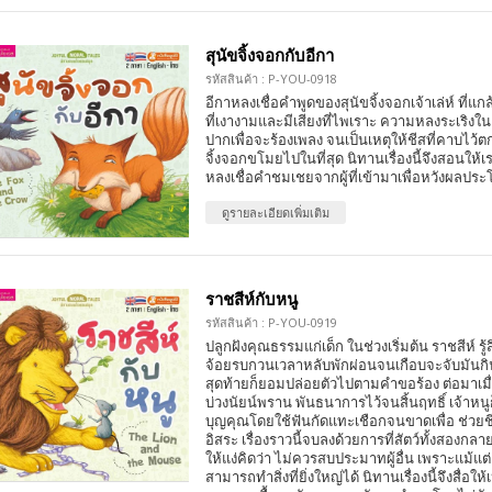
สุนัขจิ้งจอกกับอีกา
รหัสสินค้า : P-YOU-0918
อีกาหลงเชื่อคำพูดของสุนัขจิ้งจอกเจ้าเล่ห์ ที่แก
ที่เงางามและมีเสียงที่ไพเราะ ความหลงระเริงใ
ปากเพื่อจะร้องเพลง จนเป็นเหตุให้ชีสที่คาบไว้
จิ้งจอกขโมยไปในที่สุด นิทานเรื่องนี้จึงสอนให้
หลงเชื่อคำชมเชยจากผู้ที่เข้ามาเพื่อหวังผลป
ดูรายละเอียดเพิ่มเติม
ราชสีห์กับหนู
รหัสสินค้า : P-YOU-0919
ปลูกฝังคุณธรรมแก่เด็ก ในช่วงเริ่มต้น ราชสีห์ รู้ส
จ้อยรบกวนเวลาหลับพักผ่อนจนเกือบจะจับมันกิ
สุดท้ายก็ยอมปล่อยตัวไปตามคำขอร้อง ต่อมาเมื่
บ่วงนัยน์พราน พันธนาการไว้จนสิ้นฤทธิ์ เจ้าห
บุญคุณโดยใช้ฟันกัดแทะเชือกจนขาดเพื่อ ช่วยชีว
อิสระ เรื่องราวนี้จบลงด้วยการที่สัตว์ทั้งสองกลา
ให้แง่คิดว่า ไม่ควรสบประมาทผู้อื่น เพราะแม้แต่เพ
สามารถทำสิ่งที่ยิ่งใหญ่ได้ นิทานเรื่องนี้จึงสื่อ