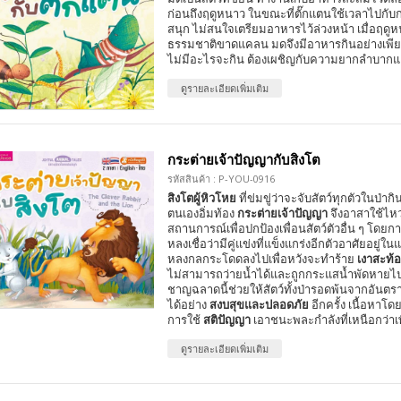
ก่อนถึงฤดูหนาว ในขณะที่ตั๊กแตนใช้เวลาไปกับ
สนุก ไม่สนใจเตรียมอาหารไว้ล่วงหน้า เมื่อฤด
ธรรมชาติขาดแคลน มดจึงมีอาหารกินอย่างเพียง
ไม่มีอะไรจะกิน ต้องเผชิญกับความยากลำบาก
ดูรายละเอียดเพิ่มเติม
กระต่ายเจ้าปัญญากับสิงโต
รหัสสินค้า : P-YOU-0916
สิงโตผู้หิวโหย
ที่ข่มขู่ว่าจะจับสัตว์ทุกตัวในป่าก
ตนเองอิ่มท้อง
กระต่ายเจ้าปัญญา
จึงอาสาใช้ไหว
สถานการณ์เพื่อปกป้องเพื่อนสัตว์ตัวอื่น ๆ โดย
หลงเชื่อว่ามีคู่แข่งที่แข็งแกร่งอีกตัวอาศัยอยู่ในแ
หลงกลกระโดดลงไปเพื่อหวังจะทำร้าย
เงาสะท้
ไม่สามารถว่ายน้ำได้และถูกกระแสน้ำพัดหายไปใ
ชาญฉลาดนี้ช่วยให้สัตว์ทั้งป่ารอดพ้นจากอันตร
ได้อย่าง
สงบสุขและปลอดภัย
อีกครั้ง เนื้อหาโดย
การใช้
สติปัญญา
เอาชนะพละกำลังที่เหนือกว่าเ
ดูรายละเอียดเพิ่มเติม