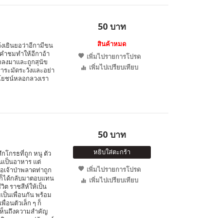
50 บาท
สินค้าหมด
ล้งเยินยอว่าอีกามีขน
นคำชมทำให้อีกาอ้า
เพิ่มไปรายการโปรด
ตกลงมาและถูกสุนัข
เพิ่มไปเปรียบเทียบ
เราระมัดระวังและอย่า
ระโยชน์หลอกลวงเรา
50 บาท
หยิบใส่ตะกร้า
ึกโกรธที่ถูก หนู ตัว
นเป็นอาหาร แต่
เพิ่มไปรายการโปรด
อเจ้าป่าพลาดท่าถูก
นูก็ได้กลับมาตอบแทน
เพิ่มไปเปรียบเทียบ
ิต ราชสีห์ให้เป็น
ยเป็นเพื่อนกัน พร้อม
ื่อนตัวเล็ก ๆ ก็
ให้เห็นถึงความสำคัญ