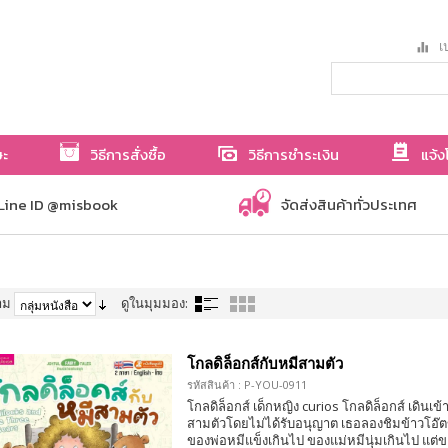
เป
ษะ
วิธีการสั่งซื้อ
วิธีการชำระเงิน
แจ้ง
Line ID @misbook
จัดส่งสินค้าทั่วประเทศ
าม
ดูในมุมมอง:
โกลดิล็อกส์กับหมีสามตัว
รหัสสินค้า : P-YOU-0911
โกลดิล็อกส์ เด็กหญิง curios โกลดิล็อกส์ เดินเ
สามตัวโดยไม่ได้รับอนุญาต เธอลองชิมข้าวโอ๊ต
ของพ่อหมีแข็งเกินไป ของแม่หมีนุ่มเกินไป แต่ข