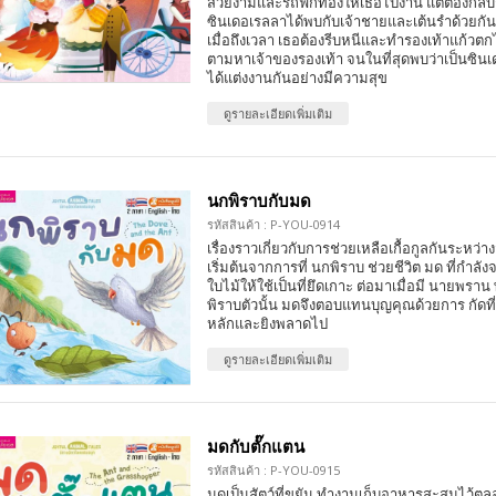
สวยงามและรถฟักทองให้เธอไปงาน แต่ต้องกลับก่อ
ซินเดอเรลลาได้พบกับเจ้าชายและเต้นรำด้วยกัน
เมื่อถึงเวลา เธอต้องรีบหนีและทำรองเท้าแก้วตก
ตามหาเจ้าของรองเท้า จนในที่สุดพบว่าเป็นซินเ
ได้แต่งงานกันอย่างมีความสุข
ดูรายละเอียดเพิ่มเติม
นกพิราบกับมด
รหัสสินค้า : P-YOU-0914
เรื่องราวเกี่ยวกับการช่วยเหลือเกื้อกูลกันระหว่า
เริ่มต้นจากการที่ นกพิราบ ช่วยชีวิต มด ที่กำ
ใบไม้ให้ใช้เป็นที่ยึดเกาะ ต่อมาเมื่อมี นายพร
พิราบตัวนั้น มดจึงตอบแทนบุญคุณด้วยการ กัดที่
หลักและยิงพลาดไป
ดูรายละเอียดเพิ่มเติม
มดกับตั๊กแตน
รหัสสินค้า : P-YOU-0915
มดเป็นสัตว์ที่ขยัน ทำงานเก็บอาหารสะสมไว้ต