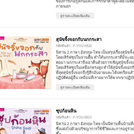
ของการเกื้อกูลกันและการรักษาคำพูดโดยไม่ตั
ภายนอก
ดูรายละเอียดเพิ่มเติม
สุนัขจิ้งจอกกับนกกระสา
รหัสสินค้า : P-YOU-0920
นิทาน 2 ภาษา อังกฤษ-ไทย เป็นสรุปเรื่องสุนัข
โดยเสิร์ฟซุปในจานตื้น ทำให้นกกระสาที่มีจะง
ต่อมา นกกระสาจึงเอาคืนด้วยการเชิญสุนัขจิ้ง
โดยเสิร์ฟซุปในเหยือกทรงสูง ทำให้สุนัขจิ้งจอกก
ที่สุดสุนัขจิ้งจอกจึงรู้สึกอับอายและได้บทเรียน
ปฏิบัติต่อผู้อื่น เหมือนที่เราอยากให้พวกเขาปฏิบั
ดูรายละเอียดเพิ่มเติม
ซุปก้อนหิน
รหัสสินค้า : P-YOU-0921
นิทาน 2 ภาษา อังกฤษ-ไทย เป็นนิทานพื้นบ้านที
ซึ่งแฝงไปด้วยปรัชญาการใช้ชีวิตและการอยู่ร่ว
ซึ้ง