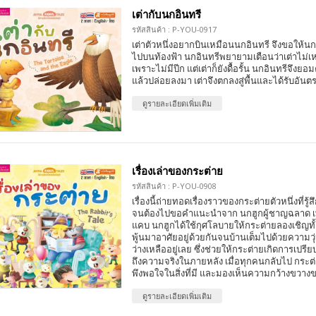
เต่ากับนกอินทรี
รหัสสินค้า : P-YOU-0917
เต่าตัวหนึ่งอยากบินเหมือนนกอินทรี จึงขอให้นก
ไปบนท้องฟ้า นกอินทรีพยายามเตือนว่าเต่าไม่เ
เพราะไม่มีปีก แต่เต่าก็ยังดื้อรั้น นกอินทรีจึงย
แล้วปล่อยลงมา เต่าจึงตกลงสู่พื้นและได้รับอันต
ดูรายละเอียดเพิ่มเติม
เรื่องเล่าของกระต่าย
รหัสสินค้า : P-YOU-0908
เรื่องนี้ถ่ายทอดเรื่องราวของกระต่ายตัวหนึ่งที่รู้ส
จนต้องไปขอคำแนะนำจาก นกฮูกผู้ชาญฉลาด เพื
แคบ นกฮูกได้ใช้กุศโลบายให้กระต่ายลองเชิญทั
พู้นมาอาศัยอยู่ด้วยกันจนบ้านเต็มไปด้วยความวุ่น
ว่างเหลืออยู่เลย ซึ่งช่วยให้กระต่ายเกิดการเปร
ถึงความจริงในภายหลัง เมื่อทุกคนกลับไป กระต่ายจ
พึงพอใจในสิ่งที่มี และมองเห็นความกว้างขวางขอ
ดูรายละเอียดเพิ่มเติม