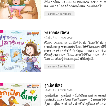
ก็นั่งเก้าอี้และนอนบนเตียงของแต่ละตัวเช่นกัน
และพบเธอ โกลดิล็อกส์ตกใจและวิ่งหนีออกไป
ดูรายละเอียดเพิ่มเติม
พรจากปลาวิเศษ
รหัสสินค้า : P-YOU-0909
เรื่องราวของชายคนหนึ่งที่จับ ปลาวิเศษ ได้ ปลา
ตามต้องการ ชายคนนั้นจึงขอให้ชีวิตของเขาดี
การขอพรซ้ำ ๆ ทำให้เกิดปัญหาและความทุกข์ต
เรียนรู้ว่าความพอใจและการใช้ชีวิตอย่างพอเพ
โลภ และต้องรู้จักขอบคุณสิ่งที่มีอยู่แล้ว
ดูรายละเอียดเพิ่มเติม
ลูกเป็ดขี้เหร่
รหัสสินค้า : P-YOU-0910
ลูกเป็ดขี้เหร่ ลูกเป็ดตัวหนึ่งที่เกิดมาหน้าตาแตกต
ถูกล้อเลียนและรังแก จึงหนีออกจากบ้านและใช้ชี
ลำบาก เมื่อเวลาผ่านไป มันเติบโตขึ้นและค้นพบว