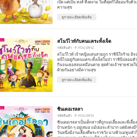
เป็ด แต่เป็น หงส์ ที่งดงาม ในที่สุดก็ได้ยอมรับตัว
ความสุข
ดูรายละเอียดเพิ่มเติม
สโนว์ไวท์กับคนแคระทั้งเจ็ด
รหัสสินค้า : P-YOU-0912
สโนว์ไวท์ เจ้าหญิงแสนสวยถูก ราชินีใจร้าย อิจฉ
หนีไปอยู่กับคนแคระทั้งเจ็ดในป่า ราชินีปลอมต
กินจนเธอสลบเหมือนตาย สุดท้ายเจ้าชายช่วยให้ฟื
ด้วยกันอย่างมีความสุข
ดูรายละเอียดเพิ่มเติม
ซินเดอเรลลา
รหัสสินค้า : P-YOU-0913
ซินเดอเรลลาเป็นเด็กสาวที่ถูกแม่เลี้ยงและพี่เลี้
บ้านหนัก ๆ อยู่เสมอ แม้เธอจะลำบาก แต่ยังคงม
วันหนึ่งมีงานเลี้ยงที่พระราชวัง นางฟ้าแม่ทูนหัว