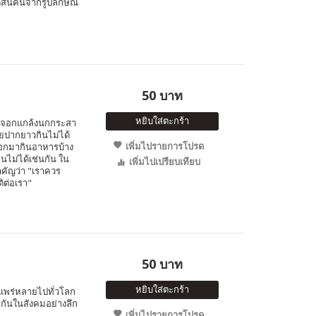
ดสินคนจากรูปลักษณ์
50 บาท
หยิบใส่ตะกร้า
จิ้งจอกแกล้งนกกระสา
อยปากยาวกินไม่ได้
เพิ่มไปรายการโปรด
จอกมากินอาหารบ้าง
ินไม่ได้เช่นกัน ใน
เพิ่มไปเปรียบเทียบ
สำคัญว่า "เราควร
ติต่อเรา"
50 บาท
หยิบใส่ตะกร้า
่แพร่หลายไปทั่วโลก
มกันในสังคมอย่างลึก
เพิ่มไปรายการโปรด