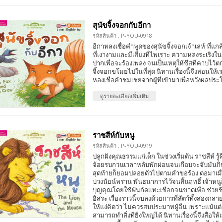
สุนัขจิ้งจอกกับอีกา
รหัสสินค้า : P-YOU-0918
อีกาหลงเชื่อคำพูดของสุนัขจิ้งจอกเจ้าเล่ห์ ที่แก
ที่เงางามและมีเสียงที่ไพเราะ ความหลงระเริงใ
ปากเพื่อจะร้องเพลง จนเป็นเหตุให้ชีสที่คาบไว้
จิ้งจอกขโมยไปในที่สุด นิทานเรื่องนี้จึงสอนให้
หลงเชื่อคำชมเชยจากผู้ที่เข้ามาเพื่อหวังผลป
ดูรายละเอียดเพิ่มเติม
ราชสีห์กับหนู
รหัสสินค้า : P-YOU-0919
ปลูกฝังคุณธรรมแก่เด็ก ในช่วงเริ่มต้น ราชสีห์ รู้ส
จ้อยรบกวนเวลาหลับพักผ่อนจนเกือบจะจับมันกิ
สุดท้ายก็ยอมปล่อยตัวไปตามคำขอร้อง ต่อมาเมื่
บ่วงนัยน์พราน พันธนาการไว้จนสิ้นฤทธิ์ เจ้าห
บุญคุณโดยใช้ฟันกัดแทะเชือกจนขาดเพื่อ ช่วยชีว
อิสระ เรื่องราวนี้จบลงด้วยการที่สัตว์ทั้งสองกลา
ให้แง่คิดว่า ไม่ควรสบประมาทผู้อื่น เพราะแม้แต่เพ
สามารถทำสิ่งที่ยิ่งใหญ่ได้ นิทานเรื่องนี้จึงสื่อ