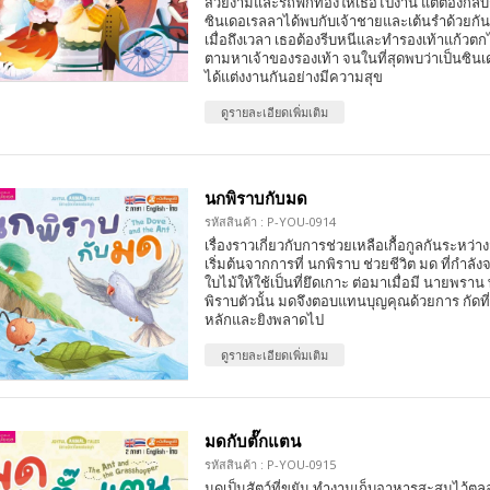
สวยงามและรถฟักทองให้เธอไปงาน แต่ต้องกลับก่อ
ซินเดอเรลลาได้พบกับเจ้าชายและเต้นรำด้วยกัน
เมื่อถึงเวลา เธอต้องรีบหนีและทำรองเท้าแก้วตก
ตามหาเจ้าของรองเท้า จนในที่สุดพบว่าเป็นซินเ
ได้แต่งงานกันอย่างมีความสุข
ดูรายละเอียดเพิ่มเติม
นกพิราบกับมด
รหัสสินค้า : P-YOU-0914
เรื่องราวเกี่ยวกับการช่วยเหลือเกื้อกูลกันระหว่า
เริ่มต้นจากการที่ นกพิราบ ช่วยชีวิต มด ที่กำ
ใบไม้ให้ใช้เป็นที่ยึดเกาะ ต่อมาเมื่อมี นายพร
พิราบตัวนั้น มดจึงตอบแทนบุญคุณด้วยการ กัดที่
หลักและยิงพลาดไป
ดูรายละเอียดเพิ่มเติม
มดกับตั๊กแตน
รหัสสินค้า : P-YOU-0915
มดเป็นสัตว์ที่ขยัน ทำงานเก็บอาหารสะสมไว้ต