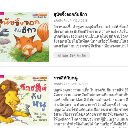
สุนัขจิ้งจอกกับอีกา
รหัสสินค้า : P-YOU-0918
อีกาหลงเชื่อคำพูดของสุนัขจิ้งจอกเจ้าเล่ห์ ที่แก
ที่เงางามและมีเสียงที่ไพเราะ ความหลงระเริงใ
ปากเพื่อจะร้องเพลง จนเป็นเหตุให้ชีสที่คาบไว้
จิ้งจอกขโมยไปในที่สุด นิทานเรื่องนี้จึงสอนให้
หลงเชื่อคำชมเชยจากผู้ที่เข้ามาเพื่อหวังผลป
ดูรายละเอียดเพิ่มเติม
ราชสีห์กับหนู
รหัสสินค้า : P-YOU-0919
ปลูกฝังคุณธรรมแก่เด็ก ในช่วงเริ่มต้น ราชสีห์ รู้ส
จ้อยรบกวนเวลาหลับพักผ่อนจนเกือบจะจับมันกิ
สุดท้ายก็ยอมปล่อยตัวไปตามคำขอร้อง ต่อมาเมื่
บ่วงนัยน์พราน พันธนาการไว้จนสิ้นฤทธิ์ เจ้าห
บุญคุณโดยใช้ฟันกัดแทะเชือกจนขาดเพื่อ ช่วยชีว
อิสระ เรื่องราวนี้จบลงด้วยการที่สัตว์ทั้งสองกลา
ให้แง่คิดว่า ไม่ควรสบประมาทผู้อื่น เพราะแม้แต่เพ
สามารถทำสิ่งที่ยิ่งใหญ่ได้ นิทานเรื่องนี้จึงสื่อ