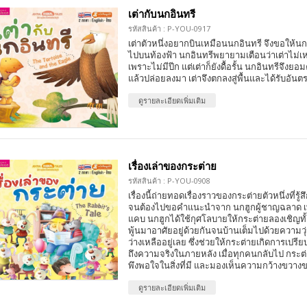
เต่ากับนกอินทรี
รหัสสินค้า : P-YOU-0917
เต่าตัวหนึ่งอยากบินเหมือนนกอินทรี จึงขอให้นก
ไปบนท้องฟ้า นกอินทรีพยายามเตือนว่าเต่าไม่เ
เพราะไม่มีปีก แต่เต่าก็ยังดื้อรั้น นกอินทรีจึงย
แล้วปล่อยลงมา เต่าจึงตกลงสู่พื้นและได้รับอันต
ดูรายละเอียดเพิ่มเติม
เรื่องเล่าของกระต่าย
รหัสสินค้า : P-YOU-0908
เรื่องนี้ถ่ายทอดเรื่องราวของกระต่ายตัวหนึ่งที่รู้ส
จนต้องไปขอคำแนะนำจาก นกฮูกผู้ชาญฉลาด เพื
แคบ นกฮูกได้ใช้กุศโลบายให้กระต่ายลองเชิญทั
พู้นมาอาศัยอยู่ด้วยกันจนบ้านเต็มไปด้วยความวุ่น
ว่างเหลืออยู่เลย ซึ่งช่วยให้กระต่ายเกิดการเปร
ถึงความจริงในภายหลัง เมื่อทุกคนกลับไป กระต่ายจ
พึงพอใจในสิ่งที่มี และมองเห็นความกว้างขวางขอ
ดูรายละเอียดเพิ่มเติม