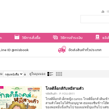
เป
ษะ
วิธีการสั่งซื้อ
วิธีการชำระเงิน
แจ้ง
Line ID @misbook
จัดส่งสินค้าทั่วประเทศ
าม
ดูในมุมมอง:
โกลดิล็อกส์กับหมีสามตัว
รหัสสินค้า : P-YOU-0911
โกลดิล็อกส์ เด็กหญิง curios โกลดิล็อกส์ เดินเ
สามตัวโดยไม่ได้รับอนุญาต เธอลองชิมข้าวโอ๊ต
ของพ่อหมีแข็งเกินไป ของแม่หมีนุ่มเกินไป แต่ข