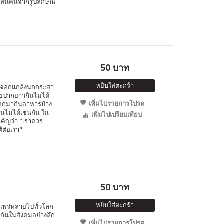
ดสินคนจากรูปลักษณ์
50 บาท
หยิบใส่ตะกร้า
จิ้งจอกแกล้งนกกระสา
อยปากยาวกินไม่ได้
เพิ่มไปรายการโปรด
จอกมากินอาหารบ้าง
ินไม่ได้เช่นกัน ใน
เพิ่มไปเปรียบเทียบ
สำคัญว่า "เราควร
ติต่อเรา"
50 บาท
หยิบใส่ตะกร้า
่แพร่หลายไปทั่วโลก
มกันในสังคมอย่างลึก
เพิ่มไปรายการโปรด