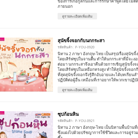
ของการเกื้อกูลกันและการรักษาคำพูดโดยไม่ตั
ภายนอก
ดูรายละเอียดเพิ่มเติม
สุนัขจิ้งจอกกับนกกระสา
รหัสสินค้า : P-YOU-0920
นิทาน 2 ภาษา อังกฤษ-ไทย เป็นสรุปเรื่องสุนัข
โดยเสิร์ฟซุปในจานตื้น ทำให้นกกระสาที่มีจะง
ต่อมา นกกระสาจึงเอาคืนด้วยการเชิญสุนัขจิ้ง
โดยเสิร์ฟซุปในเหยือกทรงสูง ทำให้สุนัขจิ้งจอกก
ที่สุดสุนัขจิ้งจอกจึงรู้สึกอับอายและได้บทเรียน
ปฏิบัติต่อผู้อื่น เหมือนที่เราอยากให้พวกเขาปฏิบั
ดูรายละเอียดเพิ่มเติม
ซุปก้อนหิน
รหัสสินค้า : P-YOU-0921
นิทาน 2 ภาษา อังกฤษ-ไทย เป็นนิทานพื้นบ้านที
ซึ่งแฝงไปด้วยปรัชญาการใช้ชีวิตและการอยู่ร่ว
ซึ้ง