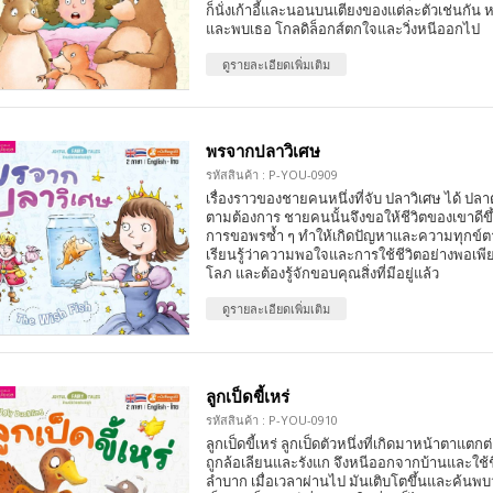
ก็นั่งเก้าอี้และนอนบนเตียงของแต่ละตัวเช่นกัน
และพบเธอ โกลดิล็อกส์ตกใจและวิ่งหนีออกไป
ดูรายละเอียดเพิ่มเติม
พรจากปลาวิเศษ
รหัสสินค้า : P-YOU-0909
เรื่องราวของชายคนหนึ่งที่จับ ปลาวิเศษ ได้ ปลา
ตามต้องการ ชายคนนั้นจึงขอให้ชีวิตของเขาดี
การขอพรซ้ำ ๆ ทำให้เกิดปัญหาและความทุกข์ต
เรียนรู้ว่าความพอใจและการใช้ชีวิตอย่างพอเพ
โลภ และต้องรู้จักขอบคุณสิ่งที่มีอยู่แล้ว
ดูรายละเอียดเพิ่มเติม
ลูกเป็ดขี้เหร่
รหัสสินค้า : P-YOU-0910
ลูกเป็ดขี้เหร่ ลูกเป็ดตัวหนึ่งที่เกิดมาหน้าตาแตกต
ถูกล้อเลียนและรังแก จึงหนีออกจากบ้านและใช้ชี
ลำบาก เมื่อเวลาผ่านไป มันเติบโตขึ้นและค้นพบว