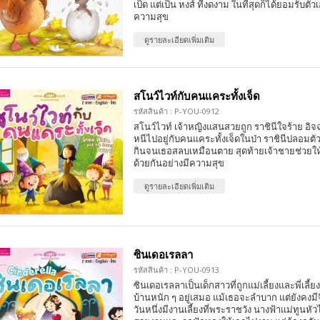
เป็ด แต่เป็น หงส์ ที่งดงาม ในที่สุดก็ได้ยอมรับตัว
ความสุข
ดูรายละเอียดเพิ่มเติม
สโนว์ไวท์กับคนแคระทั้งเจ็ด
รหัสสินค้า : P-YOU-0912
สโนว์ไวท์ เจ้าหญิงแสนสวยถูก ราชินีใจร้าย อิจฉ
หนีไปอยู่กับคนแคระทั้งเจ็ดในป่า ราชินีปลอมต
กินจนเธอสลบเหมือนตาย สุดท้ายเจ้าชายช่วยให้ฟื
ด้วยกันอย่างมีความสุข
ดูรายละเอียดเพิ่มเติม
ซินเดอเรลลา
รหัสสินค้า : P-YOU-0913
ซินเดอเรลลาเป็นเด็กสาวที่ถูกแม่เลี้ยงและพี่เลี้
บ้านหนัก ๆ อยู่เสมอ แม้เธอจะลำบาก แต่ยังคงม
วันหนึ่งมีงานเลี้ยงที่พระราชวัง นางฟ้าแม่ทูนหัว