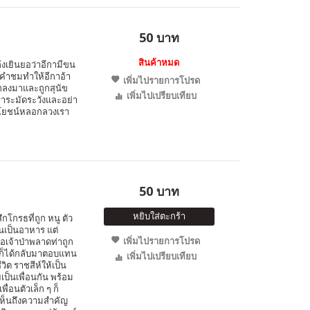
50 บาท
สินค้าหมด
ล้งเยินยอว่าอีกามีขน
นคำชมทำให้อีกาอ้า
เพิ่มไปรายการโปรด
ตกลงมาและถูกสุนัข
เพิ่มไปเปรียบเทียบ
เราระมัดระวังและอย่า
ระโยชน์หลอกลวงเรา
50 บาท
หยิบใส่ตะกร้า
ึกโกรธที่ถูก หนู ตัว
นเป็นอาหาร แต่
เพิ่มไปรายการโปรด
อเจ้าป่าพลาดท่าถูก
นูก็ได้กลับมาตอบแทน
เพิ่มไปเปรียบเทียบ
ิต ราชสีห์ให้เป็น
ยเป็นเพื่อนกัน พร้อม
ื่อนตัวเล็ก ๆ ก็
ให้เห็นถึงความสำคัญ