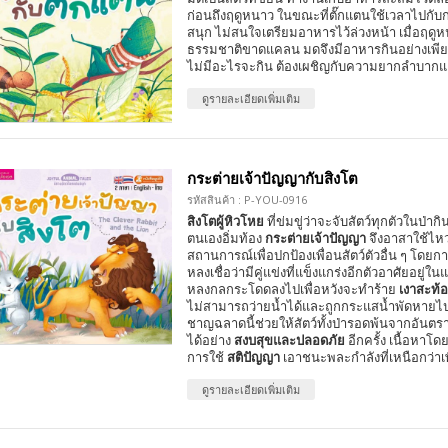
ก่อนถึงฤดูหนาว ในขณะที่ตั๊กแตนใช้เวลาไปกับ
สนุก ไม่สนใจเตรียมอาหารไว้ล่วงหน้า เมื่อฤด
ธรรมชาติขาดแคลน มดจึงมีอาหารกินอย่างเพียง
ไม่มีอะไรจะกิน ต้องเผชิญกับความยากลำบาก
ดูรายละเอียดเพิ่มเติม
กระต่ายเจ้าปัญญากับสิงโต
รหัสสินค้า : P-YOU-0916
สิงโตผู้หิวโหย
ที่ข่มขู่ว่าจะจับสัตว์ทุกตัวในป่าก
ตนเองอิ่มท้อง
กระต่ายเจ้าปัญญา
จึงอาสาใช้ไหว
สถานการณ์เพื่อปกป้องเพื่อนสัตว์ตัวอื่น ๆ โดย
หลงเชื่อว่ามีคู่แข่งที่แข็งแกร่งอีกตัวอาศัยอยู่ในแ
หลงกลกระโดดลงไปเพื่อหวังจะทำร้าย
เงาสะท้
ไม่สามารถว่ายน้ำได้และถูกกระแสน้ำพัดหายไปใ
ชาญฉลาดนี้ช่วยให้สัตว์ทั้งป่ารอดพ้นจากอันตร
ได้อย่าง
สงบสุขและปลอดภัย
อีกครั้ง เนื้อหาโดย
การใช้
สติปัญญา
เอาชนะพละกำลังที่เหนือกว่าเ
ดูรายละเอียดเพิ่มเติม