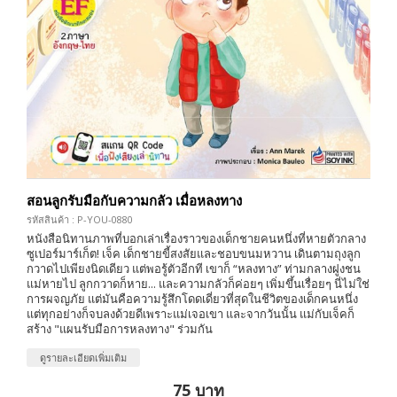
สอนลูกรับมือกับความกลัว เมื่อหลงทาง
รหัสสินค้า : P-YOU-0880
หนังสือนิทานภาพที่บอกเล่าเรื่องราวของเด็กชายคนหนึ่งที่หายตัวกลาง
ซูเปอร์มาร์เก็ต! เจ็ค เด็กชายขี้สงสัยและชอบขนมหวาน เดินตามถุงลูก
กวาดไปเพียงนิดเดียว แต่พอรู้ตัวอีกที เขาก็ “หลงทาง” ท่ามกลางฝูงชน
แม่หายไป ลูกกวาดก็หาย... และความกลัวก็ค่อยๆ เพิ่มขึ้นเรื่อยๆ นี่ไม่ใช่
การผจญภัย แต่มันคือความรู้สึกโดดเดี่ยวที่สุดในชีวิตของเด็กคนหนึ่ง
แต่ทุกอย่างก็จบลงด้วยดีเพราะแม่เจอเขา และจากวันนั้น แม่กับเจ็คก็
สร้าง "แผนรับมือการหลงทาง" ร่วมกัน
ดูรายละเอียดเพิ่มเติม
75 บาท