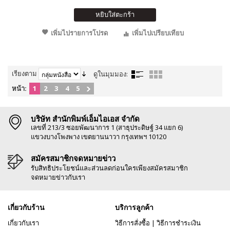
หยิบใส่ตะกร้า
เพิ่มไปรายการโปรด
เพิ่มไปเปรียบเทียบ
เรียงตาม
ดูในมุมมอง:
หน้า:
1
2
3
4
5
บริษัท สำนักพิมพ์เอ็มไอเอส จำกัด
เลขที่ 213/3 ซอยพัฒนาการ 1 (สาธุประดิษฐ์ 34 แยก 6)
แขวงบางโพงพาง เขตยานนาวา กรุงเทพฯ 10120
สมัครสมาชิกจดหมายข่าว
รับสิทธิประโยชน์และส่วนลดก่อนใครเพียงสมัครสมาชิก
จดหมายข่าวกับเรา
เกี่ยวกับร้าน
บริการลูกค้า
เกี่ยวกับเรา
วิธีการสั่งซื้อ
|
วิธีการชำระเงิน