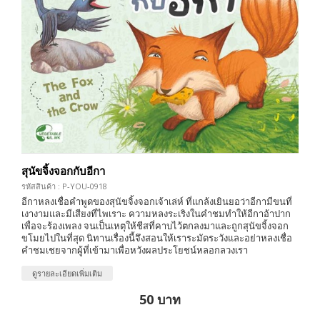
สุนัขจิ้งจอกกับอีกา
รหัสสินค้า : P-YOU-0918
อีกาหลงเชื่อคำพูดของสุนัขจิ้งจอกเจ้าเล่ห์ ที่แกล้งเยินยอว่าอีกามีขนที่
เงางามและมีเสียงที่ไพเราะ ความหลงระเริงในคำชมทำให้อีกาอ้าปาก
เพื่อจะร้องเพลง จนเป็นเหตุให้ชีสที่คาบไว้ตกลงมาและถูกสุนัขจิ้งจอก
ขโมยไปในที่สุด นิทานเรื่องนี้จึงสอนให้เราระมัดระวังและอย่าหลงเชื่อ
คำชมเชยจากผู้ที่เข้ามาเพื่อหวังผลประโยชน์หลอกลวงเรา
ดูรายละเอียดเพิ่มเติม
50 บาท