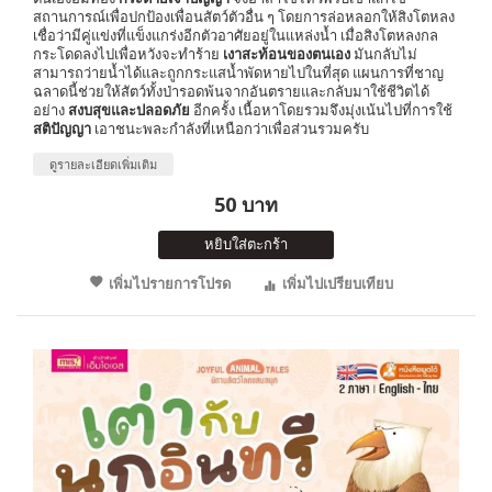
สถานการณ์เพื่อปกป้องเพื่อนสัตว์ตัวอื่น ๆ โดยการล่อหลอกให้สิงโตหลง
เชื่อว่ามีคู่แข่งที่แข็งแกร่งอีกตัวอาศัยอยู่ในแหล่งน้ำ เมื่อสิงโตหลงกล
กระโดดลงไปเพื่อหวังจะทำร้าย
เงาสะท้อนของตนเอง
มันกลับไม่
สามารถว่ายน้ำได้และถูกกระแสน้ำพัดหายไปในที่สุด แผนการที่ชาญ
ฉลาดนี้ช่วยให้สัตว์ทั้งป่ารอดพ้นจากอันตรายและกลับมาใช้ชีวิตได้
อย่าง
สงบสุขและปลอดภัย
อีกครั้ง เนื้อหาโดยรวมจึงมุ่งเน้นไปที่การใช้
สติปัญญา
เอาชนะพละกำลังที่เหนือกว่าเพื่อส่วนรวมครับ
ดูรายละเอียดเพิ่มเติม
50 บาท
หยิบใส่ตะกร้า
เพิ่มไปรายการโปรด
เพิ่มไปเปรียบเทียบ