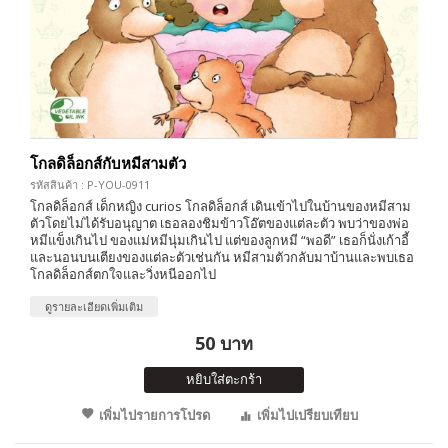
โกลดิล็อกส์กับหมีสามตัว
รหัสสินค้า : P-YOU-0911
โกลดิล็อกส์ เด็กหญิง curios โกลดิล็อกส์ เดินเข้าไปในบ้านของหมีสาม
ตัวโดยไม่ได้รับอนุญาต เธอลองชิมข้าวโอ๊ตของแต่ละตัว พบว่าของพ่อ
หมีแข็งเกินไป ของแม่หมีนุ่มเกินไป แต่ของลูกหมี “พอดี” เธอก็นั่งเก้าอี้
และนอนบนเตียงของแต่ละตัวเช่นกัน หมีสามตัวกลับมาบ้านและพบเธอ
โกลดิล็อกส์ตกใจและวิ่งหนีออกไป
ดูรายละเอียดเพิ่มเติม
50 บาท
หยิบใส่ตะกร้า
เพิ่มไปรายการโปรด
เพิ่มไปเปรียบเทียบ