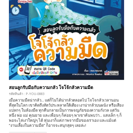
สอนลูกรับมือกับความกลัว โจโจ้กลัวความมืด
รหัสสินค้า : P-YOU-0883
เมื่อความมืดน่ากลัว... แต่ก็ไม่ได้น่ากลัวตลอดไป โจโจกลัวเวลานอน
ที่สุดในโลก เขาคิดถึงสัตว์ประหลาดใต้เตียง เงาน่ากลัวบนผนัง หรือเสียง
แปลกๆ ในห้องมืด ทุกคืนกลายเป็นการผจญภัยของความกังวล แต่วัน
หนึ่ง พ่อ แม่ คุณยาย และเพื่อนๆ ก็ค่อยๆ พาเขาค้นพบว่า... แสงเล็ก ๆ ก็
พอจะไล่เงาใหญ่ๆ ได้ หุ่นเงาก็แค่ภาพจากมือของเราเอง และแม้แต่
“งานเลี้ยงในความมืด” ก็อาจจะสนุกสุดๆ เลยล่ะ!