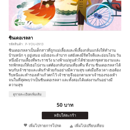
ซินเดอเรลลา
รหัสสินค้า : P-YOU-0913
ซินเดอเรลลาเป็นเด็กสาวที่ถูกแม่เลี้ยงและพี่เลี้ยงกลั่นแกล้งให้ทำงาน
บ้านหนัก ๆ อยู่เสมอ แม้เธอจะลำบาก แต่ยังคงมีจิตใจดีและอ่อนโยน วัน
หนึ่งมีงานเลี้ยงที่พระราชวัง นางฟ้าแม่ทูนหัวได้ช่วยเสกชุดสวยงามและ
รถฟักทองให้เธอไปงาน แต่ต้องกลับก่อนเที่ยงคืน ที่งาน ซินเดอเรลลาได้
พบกับเจ้าชายและเต้นรำด้วยกันอย่างมีความสุข แต่เมื่อถึงเวลา เธอต้อง
รีบหนีและทำรองเท้าแก้วตกไว้ เจ้าชายจึงออกตามหาเจ้าของรองเท้า
จนในที่สุดพบว่าเป็นซินเดอเรลลา และทั้งสองได้แต่งงานกันอย่างมี
ความสุข
ดูรายละเอียดเพิ่มเติม
50 บาท
หยิบใส่ตะกร้า
เพิ่มไปรายการโปรด
เพิ่มไปเปรียบเทียบ