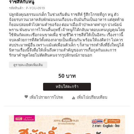
ราชสีห์กับหนู
รหัสสินค้า : P-YOU-0919
ปลูกฝังคุณธรรมแก่เด็ก ในช่วงเริ่มต้น ราชสีห์ รู้สึกโกรธที่ถูก หนู ตัว
จ้อยรบกวนเวลาหลับพักผ่อนจนเกือบจะจับมันกินเป็นอาหาร แต่สุดท้าย
ก็ยอมปล่อยตัวไปตามคำขอร้อง ต่อมาเมื่อเจ้าป่าพลาดท่าถูก บ่วงนัยน์
พราน พันธนาการไว้จนสิ้นฤทธิ์ เจ้าหนูก็ได้กลับมาตอบแทนบุญคุณโดย
ใช้ฟันกัดแทะเชือกจนขาดเพื่อ ช่วยชีวิต ราชสีห์ให้เป็นอิสระ เรื่องราวนี้
จบลงด้วยการที่สัตว์ทั้งสองกลายเป็นเพื่อนกัน พร้อมให้แง่คิดว่า ไม่ควร
สบประมาทผู้อื่น เพราะแม้แต่เพื่อนตัวเล็ก ๆ ก็สามารถทำสิ่งที่ยิ่งใหญ่ได้
นิทานเรื่องนี้จึงสื่อให้เห็นถึงความสำคัญของการเกื้อกูลกันและการ
รักษาคำพูดโดยไม่ตัดสินคนจากรูปลักษณ์ภายนอก
ดูรายละเอียดเพิ่มเติม
50 บาท
หยิบใส่ตะกร้า
เพิ่มไปรายการโปรด
เพิ่มไปเปรียบเทียบ