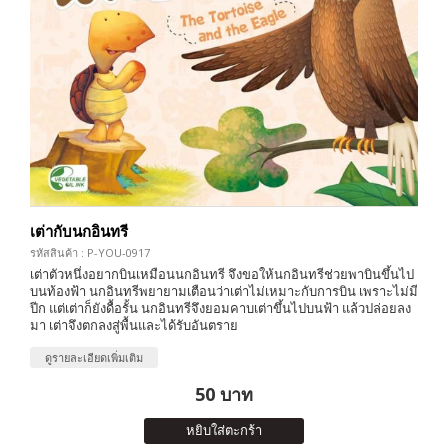
เต่ากับนกอินทรี
รหัสสินค้า : P-YOU-0917
เต่าตัวหนึ่งอยากบินเหมือนนกอินทรี จึงขอให้นกอินทรีช่วยพาบินขึ้นไป
บนท้องฟ้า นกอินทรีพยายามเตือนว่าเต่าไม่เหมาะกับการบิน เพราะไม่มี
ปีก แต่เต่าก็ยังดื้อรั้น นกอินทรีจึงยอมคาบเต่าขึ้นไปบนฟ้า แล้วปล่อยลง
มา เต่าจึงตกลงสู่พื้นและได้รับอันตราย
ดูรายละเอียดเพิ่มเติม
50 บาท
หยิบใส่ตะกร้า