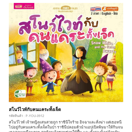
สโนว์ไวท์กับคนแคระทั้งเจ็ด
รหัสสินค้า : P-YOU-0912
สโนว์ไวท์ เจ้าหญิงแสนสวยถูก ราชินีใจร้าย อิจฉาและสั่งฆ่า แต่เธอหนี
ไปอยู่กับคนแคระทั้งเจ็ดในป่า ราชินีปลอมตัวนำแอปเปิลพิษมาให้กินจน
เธอสลบเหมือนตาย สุดท้ายเจ้าชายช่วยให้ฟื้น และทั้งสองก็อยู่ด้วยกัน