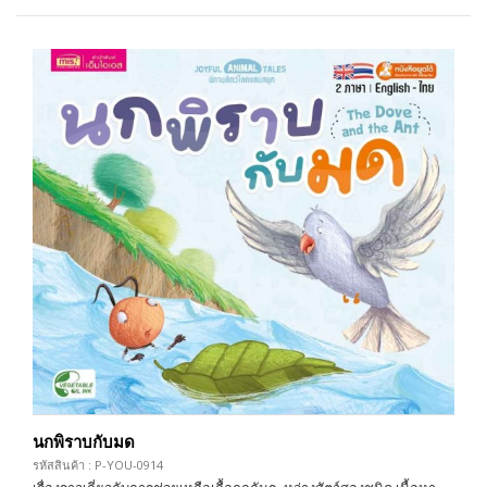
นกพิราบกับมด
รหัสสินค้า : P-YOU-0914