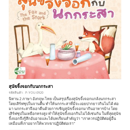
สุนัขจิ้งจอกกับนกกระสา
รหัสสินค้า : P-YOU-0920
นิทาน 2 ภาษา อังกฤษ-ไทย เป็นสรุปเรื่องสุนัขจิ้งจอกแกล้งนกกระสา
โดยเสิร์ฟซุปในจานตื้น ทำให้นกกระสาที่มีจะงอยปากยาวกินไม่ได้ ต่อ
มา นกกระสาจึงเอาคืนด้วยการเชิญสุนัขจิ้งจอกมากินอาหารบ้าง โดย
เสิร์ฟซุปในเหยือกทรงสูง ทำให้สุนัขจิ้งจอกกินไม่ได้เช่นกัน ในที่สุดสุนัข
จิ้งจอกจึงรู้สึกอับอายและได้บทเรียนสำคัญว่า "เราควรปฏิบัติต่อผู้อื่น
เหมือนที่เราอยากให้พวกเขาปฏิบัติต่อเรา"