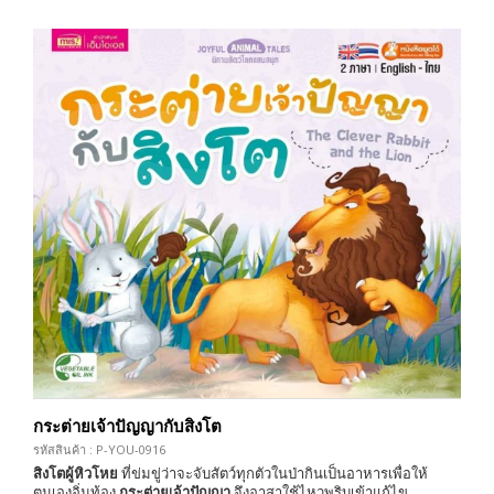
กระต่ายเจ้าปัญญากับสิงโต
รหัสสินค้า : P-YOU-0916
สิงโตผู้หิวโหย
ที่ข่มขู่ว่าจะจับสัตว์ทุกตัวในป่ากินเป็นอาหารเพื่อให้
ตนเองอิ่มท้อง
กระต่ายเจ้าปัญญา
จึงอาสาใช้ไหวพริบเข้าแก้ไข