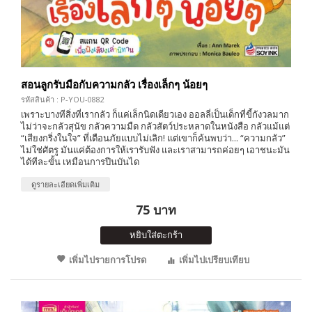
สอนลูกรับมือกับความกลัว เรื่องเล็กๆ น้อยๆ
รหัสสินค้า : P-YOU-0882
เพราะบางทีสิ่งที่เรากลัว ก็แค่เล็กนิดเดียวเอง ออลลี่เป็นเด็กที่ขี้กังวลมาก
ไม่ว่าจะกลัวสุนัข กลัวความมืด กลัวสัตว์ประหลาดในหนังสือ กลัวแม้แต่
“เสียงกริ่งในใจ” ที่เตือนภัยแบบไม่เลิก! แต่เขาก็ค้นพบว่า... “ความกลัว”
ไม่ใช่ศัตรู มันแค่ต้องการให้เรารับฟัง และเราสามารถค่อยๆ เอาชนะมัน
ได้ทีละขั้น เหมือนการปีนบันได
ดูรายละเอียดเพิ่มเติม
75 บาท
หยิบใส่ตะกร้า
เพิ่มไปรายการโปรด
เพิ่มไปเปรียบเทียบ