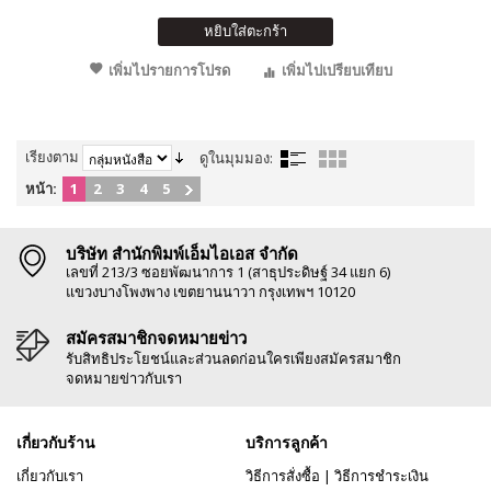
หยิบใส่ตะกร้า
เพิ่มไปรายการโปรด
เพิ่มไปเปรียบเทียบ
เรียงตาม
ดูในมุมมอง:
หน้า:
1
2
3
4
5
บริษัท สำนักพิมพ์เอ็มไอเอส จำกัด
เลขที่ 213/3 ซอยพัฒนาการ 1 (สาธุประดิษฐ์ 34 แยก 6)
แขวงบางโพงพาง เขตยานนาวา กรุงเทพฯ 10120
สมัครสมาชิกจดหมายข่าว
รับสิทธิประโยชน์และส่วนลดก่อนใครเพียงสมัครสมาชิก
จดหมายข่าวกับเรา
เกี่ยวกับร้าน
บริการลูกค้า
เกี่ยวกับเรา
วิธีการสั่งซื้อ
|
วิธีการชำระเงิน