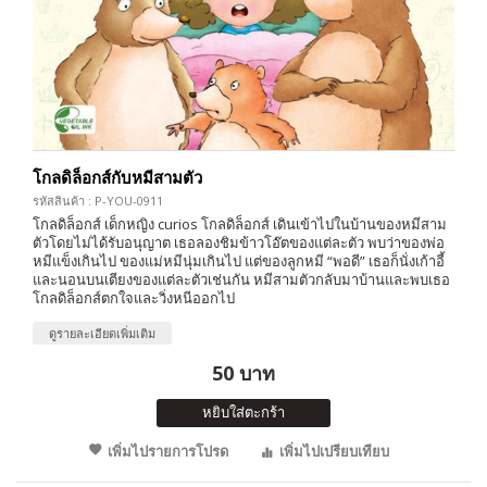
โกลดิล็อกส์กับหมีสามตัว
รหัสสินค้า : P-YOU-0911
โกลดิล็อกส์ เด็กหญิง curios โกลดิล็อกส์ เดินเข้าไปในบ้านของหมีสาม
ตัวโดยไม่ได้รับอนุญาต เธอลองชิมข้าวโอ๊ตของแต่ละตัว พบว่าของพ่อ
หมีแข็งเกินไป ของแม่หมีนุ่มเกินไป แต่ของลูกหมี “พอดี” เธอก็นั่งเก้าอี้
และนอนบนเตียงของแต่ละตัวเช่นกัน หมีสามตัวกลับมาบ้านและพบเธอ
โกลดิล็อกส์ตกใจและวิ่งหนีออกไป
ดูรายละเอียดเพิ่มเติม
50 บาท
หยิบใส่ตะกร้า
เพิ่มไปรายการโปรด
เพิ่มไปเปรียบเทียบ