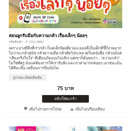
สอนลูกรับมือกับความกลัว เรื่องเล็กๆ น้อยๆ
รหัสสินค้า : P-YOU-0882
เพราะบางทีสิ่งที่เรากลัว ก็แค่เล็กนิดเดียวเอง ออลลี่เป็นเด็กที่ขี้กังวลมาก
ไม่ว่าจะกลัวสุนัข กลัวความมืด กลัวสัตว์ประหลาดในหนังสือ กลัวแม้แต่
“เสียงกริ่งในใจ” ที่เตือนภัยแบบไม่เลิก! แต่เขาก็ค้นพบว่า... “ความกลัว”
ไม่ใช่ศัตรู มันแค่ต้องการให้เรารับฟัง และเราสามารถค่อยๆ เอาชนะมัน
ได้ทีละขั้น เหมือนการปีนบันได
ดูรายละเอียดเพิ่มเติม
75 บาท
หยิบใส่ตะกร้า
เพิ่มไปรายการโปรด
เพิ่มไปเปรียบเทียบ