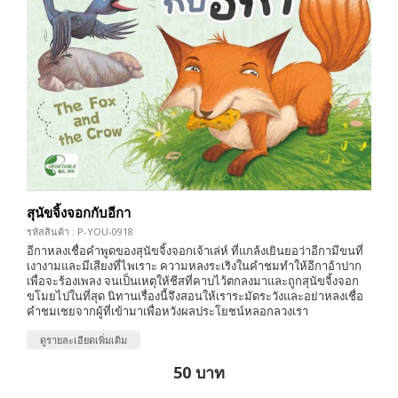
สุนัขจิ้งจอกกับอีกา
รหัสสินค้า : P-YOU-0918
อีกาหลงเชื่อคำพูดของสุนัขจิ้งจอกเจ้าเล่ห์ ที่แกล้งเยินยอว่าอีกามีขนที่
เงางามและมีเสียงที่ไพเราะ ความหลงระเริงในคำชมทำให้อีกาอ้าปาก
เพื่อจะร้องเพลง จนเป็นเหตุให้ชีสที่คาบไว้ตกลงมาและถูกสุนัขจิ้งจอก
ขโมยไปในที่สุด นิทานเรื่องนี้จึงสอนให้เราระมัดระวังและอย่าหลงเชื่อ
คำชมเชยจากผู้ที่เข้ามาเพื่อหวังผลประโยชน์หลอกลวงเรา
ดูรายละเอียดเพิ่มเติม
50 บาท