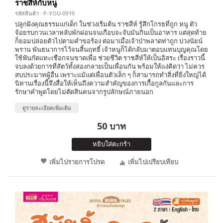
ราชสีห์กับหนู
รหัสสินค้า : P-YOU-0919
ปลูกฝังคุณธรรมแก่เด็ก ในช่วงเริ่มต้น ราชสีห์ รู้สึกโกรธที่ถูก หนู ตัว
จ้อยรบกวนเวลาหลับพักผ่อนจนเกือบจะจับมันกินเป็นอาหาร แต่สุดท้าย
ก็ยอมปล่อยตัวไปตามคำขอร้อง ต่อมาเมื่อเจ้าป่าพลาดท่าถูก บ่วงนัยน์
พราน พันธนาการไว้จนสิ้นฤทธิ์ เจ้าหนูก็ได้กลับมาตอบแทนบุญคุณโดย
ใช้ฟันกัดแทะเชือกจนขาดเพื่อ ช่วยชีวิต ราชสีห์ให้เป็นอิสระ เรื่องราวนี้
จบลงด้วยการที่สัตว์ทั้งสองกลายเป็นเพื่อนกัน พร้อมให้แง่คิดว่า ไม่ควร
สบประมาทผู้อื่น เพราะแม้แต่เพื่อนตัวเล็ก ๆ ก็สามารถทำสิ่งที่ยิ่งใหญ่ได้
นิทานเรื่องนี้จึงสื่อให้เห็นถึงความสำคัญของการเกื้อกูลกันและการ
รักษาคำพูดโดยไม่ตัดสินคนจากรูปลักษณ์ภายนอก
ดูรายละเอียดเพิ่มเติม
50 บาท
หยิบใส่ตะกร้า
เพิ่มไปรายการโปรด
เพิ่มไปเปรียบเทียบ