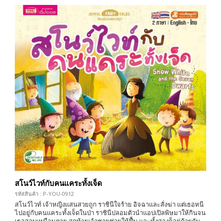
สโนว์ไวท์กับคนแคระทั้งเจ็ด
รหัสสินค้า : P-YOU-0912
สโนว์ไวท์ เจ้าหญิงแสนสวยถูก ราชินีใจร้าย อิจฉาและสั่งฆ่า แต่เธอหนี
ไปอยู่กับคนแคระทั้งเจ็ดในป่า ราชินีปลอมตัวนำแอปเปิลพิษมาให้กินจน
เธอสลบเหมือนตาย สุดท้ายเจ้าชายช่วยให้ฟื้น และทั้งสองก็อยู่ด้วยกัน