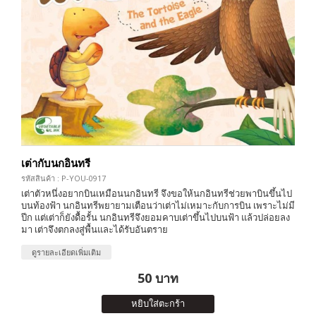
เต่ากับนกอินทรี
รหัสสินค้า : P-YOU-0917
เต่าตัวหนึ่งอยากบินเหมือนนกอินทรี จึงขอให้นกอินทรีช่วยพาบินขึ้นไป
บนท้องฟ้า นกอินทรีพยายามเตือนว่าเต่าไม่เหมาะกับการบิน เพราะไม่มี
ปีก แต่เต่าก็ยังดื้อรั้น นกอินทรีจึงยอมคาบเต่าขึ้นไปบนฟ้า แล้วปล่อยลง
มา เต่าจึงตกลงสู่พื้นและได้รับอันตราย
ดูรายละเอียดเพิ่มเติม
50 บาท
หยิบใส่ตะกร้า