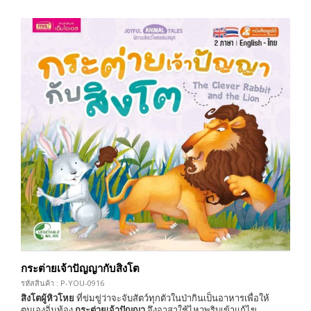
กระต่ายเจ้าปัญญากับสิงโต
รหัสสินค้า : P-YOU-0916
สิงโตผู้หิวโหย
ที่ข่มขู่ว่าจะจับสัตว์ทุกตัวในป่ากินเป็นอาหารเพื่อให้
ตนเองอิ่มท้อง
กระต่ายเจ้าปัญญา
จึงอาสาใช้ไหวพริบเข้าแก้ไข