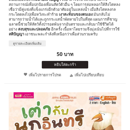
สถานการณ์เพื่อปกป้องเพื่อนสัตว์ตัวอื่น ๆ โดยการล่อหลอกให้สิงโตหลง
เชื่อว่ามีคู่แข่งที่แข็งแกร่งอีกตัวอาศัยอยู่ในแหล่งน้ำ เมื่อสิงโตหลงกล
กระโดดลงไปเพื่อหวังจะทำร้าย
เงาสะท้อนของตนเอง
มันกลับไม่
สามารถว่ายน้ำได้และถูกกระแสน้ำพัดหายไปในที่สุด แผนการที่ชาญ
ฉลาดนี้ช่วยให้สัตว์ทั้งป่ารอดพ้นจากอันตรายและกลับมาใช้ชีวิตได้
อย่าง
สงบสุขและปลอดภัย
อีกครั้ง เนื้อหาโดยรวมจึงมุ่งเน้นไปที่การใช้
สติปัญญา
เอาชนะพละกำลังที่เหนือกว่าเพื่อส่วนรวมครับ
ดูรายละเอียดเพิ่มเติม
50 บาท
หยิบใส่ตะกร้า
เพิ่มไปรายการโปรด
เพิ่มไปเปรียบเทียบ