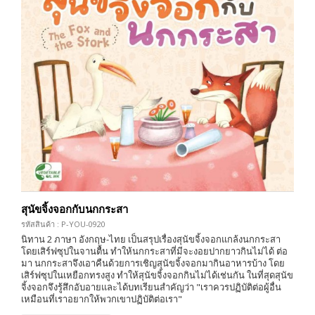
สุนัขจิ้งจอกกับนกกระสา
รหัสสินค้า : P-YOU-0920
นิทาน 2 ภาษา อังกฤษ-ไทย เป็นสรุปเรื่องสุนัขจิ้งจอกแกล้งนกกระสา
โดยเสิร์ฟซุปในจานตื้น ทำให้นกกระสาที่มีจะงอยปากยาวกินไม่ได้ ต่อ
มา นกกระสาจึงเอาคืนด้วยการเชิญสุนัขจิ้งจอกมากินอาหารบ้าง โดย
เสิร์ฟซุปในเหยือกทรงสูง ทำให้สุนัขจิ้งจอกกินไม่ได้เช่นกัน ในที่สุดสุนัข
จิ้งจอกจึงรู้สึกอับอายและได้บทเรียนสำคัญว่า "เราควรปฏิบัติต่อผู้อื่น
เหมือนที่เราอยากให้พวกเขาปฏิบัติต่อเรา"