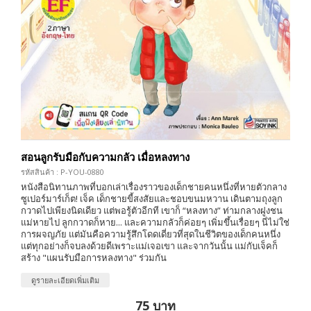
สอนลูกรับมือกับความกลัว เมื่อหลงทาง
รหัสสินค้า : P-YOU-0880
หนังสือนิทานภาพที่บอกเล่าเรื่องราวของเด็กชายคนหนึ่งที่หายตัวกลาง
ซูเปอร์มาร์เก็ต! เจ็ค เด็กชายขี้สงสัยและชอบขนมหวาน เดินตามถุงลูก
กวาดไปเพียงนิดเดียว แต่พอรู้ตัวอีกที เขาก็ “หลงทาง” ท่ามกลางฝูงชน
แม่หายไป ลูกกวาดก็หาย... และความกลัวก็ค่อยๆ เพิ่มขึ้นเรื่อยๆ นี่ไม่ใช่
การผจญภัย แต่มันคือความรู้สึกโดดเดี่ยวที่สุดในชีวิตของเด็กคนหนึ่ง
แต่ทุกอย่างก็จบลงด้วยดีเพราะแม่เจอเขา และจากวันนั้น แม่กับเจ็คก็
สร้าง "แผนรับมือการหลงทาง" ร่วมกัน
ดูรายละเอียดเพิ่มเติม
75 บาท