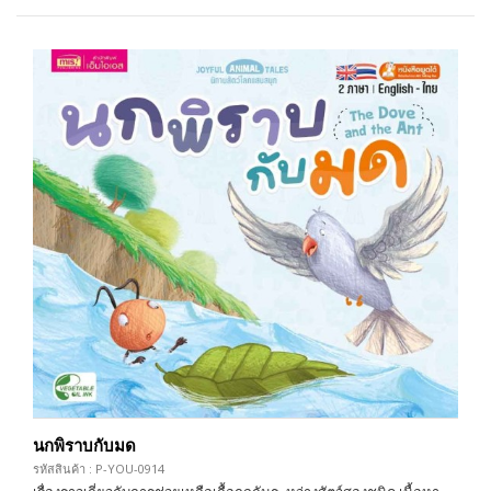
นกพิราบกับมด
รหัสสินค้า : P-YOU-0914