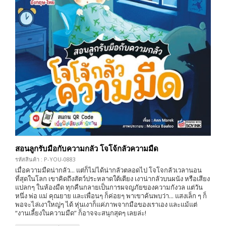
สอนลูกรับมือกับความกลัว โจโจ้กลัวความมืด
รหัสสินค้า : P-YOU-0883
เมื่อความมืดน่ากลัว... แต่ก็ไม่ได้น่ากลัวตลอดไป โจโจกลัวเวลานอน
ที่สุดในโลก เขาคิดถึงสัตว์ประหลาดใต้เตียง เงาน่ากลัวบนผนัง หรือเสียง
แปลกๆ ในห้องมืด ทุกคืนกลายเป็นการผจญภัยของความกังวล แต่วัน
หนึ่ง พ่อ แม่ คุณยาย และเพื่อนๆ ก็ค่อยๆ พาเขาค้นพบว่า... แสงเล็ก ๆ ก็
พอจะไล่เงาใหญ่ๆ ได้ หุ่นเงาก็แค่ภาพจากมือของเราเอง และแม้แต่
“งานเลี้ยงในความมืด” ก็อาจจะสนุกสุดๆ เลยล่ะ!