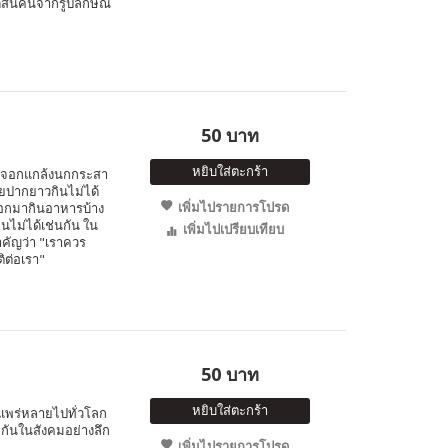
ดสินคนจากรูปลักษณ์
50 บาท
หยิบใส่ตะกร้า
จิ้งจอกแกล้งนกกระสา
อยปากยาวกินไม่ได้
เพิ่มไปรายการโปรด
จอกมากินอาหารบ้าง
ินไม่ได้เช่นกัน ใน
เพิ่มไปเปรียบเทียบ
สำคัญว่า "เราควร
ติต่อเรา"
50 บาท
หยิบใส่ตะกร้า
่แพร่หลายไปทั่วโลก
มกันในสังคมอย่างลึก
เพิ่มไปรายการโปรด