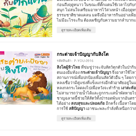
ก่อนถึงฤดูหนาว ในขณะที่ตั๊กแตนใช้เวลาไปกับ
สนุก ไม่สนใจเตรียมอาหารไว้ล่วงหน้า เมื่อฤด
ธรรมชาติขาดแคลน มดจึงมีอาหารกินอย่างเพียง
ไม่มีอะไรจะกิน ต้องเผชิญกับความยากลำบาก
ดูรายละเอียดเพิ่มเติม
กระต่ายเจ้าปัญญากับสิงโต
รหัสสินค้า : P-YOU-0916
สิงโตผู้หิวโหย
ที่ข่มขู่ว่าจะจับสัตว์ทุกตัวในป่าก
ตนเองอิ่มท้อง
กระต่ายเจ้าปัญญา
จึงอาสาใช้ไหว
สถานการณ์เพื่อปกป้องเพื่อนสัตว์ตัวอื่น ๆ โดย
หลงเชื่อว่ามีคู่แข่งที่แข็งแกร่งอีกตัวอาศัยอยู่ในแ
หลงกลกระโดดลงไปเพื่อหวังจะทำร้าย
เงาสะท้
ไม่สามารถว่ายน้ำได้และถูกกระแสน้ำพัดหายไปใ
ชาญฉลาดนี้ช่วยให้สัตว์ทั้งป่ารอดพ้นจากอันตร
ได้อย่าง
สงบสุขและปลอดภัย
อีกครั้ง เนื้อหาโดย
การใช้
สติปัญญา
เอาชนะพละกำลังที่เหนือกว่าเ
ดูรายละเอียดเพิ่มเติม