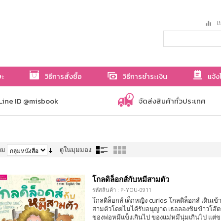
เป
ษะ
วิธีการสั่งซื้อ
วิธีการชำระเงิน
แจ้ง
Line ID @misbook
จัดส่งสินค้าทั่วประเทศ
าม
ดูในมุมมอง:
โกลดิล็อกส์กับหมีสามตัว
รหัสสินค้า : P-YOU-0911
โกลดิล็อกส์ เด็กหญิง curios โกลดิล็อกส์ เดินเ
สามตัวโดยไม่ได้รับอนุญาต เธอลองชิมข้าวโอ๊ต
ของพ่อหมีแข็งเกินไป ของแม่หมีนุ่มเกินไป แต่ข