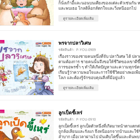
ก็นั่งเก้าอี้และนอนบนเตียงของแต่ละตัวเช่นกัน
และพบเธอ โกลดิล็อกส์ตกใจและวิ่งหนีออกไป
ดูรายละเอียดเพิ่มเติม
พรจากปลาวิเศษ
รหัสสินค้า : P-YOU-0909
เรื่องราวของชายคนหนึ่งที่จับ ปลาวิเศษ ได้ ปลา
ตามต้องการ ชายคนนั้นจึงขอให้ชีวิตของเขาดี
การขอพรซ้ำ ๆ ทำให้เกิดปัญหาและความทุกข์ต
เรียนรู้ว่าความพอใจและการใช้ชีวิตอย่างพอเพ
โลภ และต้องรู้จักขอบคุณสิ่งที่มีอยู่แล้ว
ดูรายละเอียดเพิ่มเติม
ลูกเป็ดขี้เหร่
รหัสสินค้า : P-YOU-0910
ลูกเป็ดขี้เหร่ ลูกเป็ดตัวหนึ่งที่เกิดมาหน้าตาแตกต
ถูกล้อเลียนและรังแก จึงหนีออกจากบ้านและใช้ชี
ลำบาก เมื่อเวลาผ่านไป มันเติบโตขึ้นและค้นพบว