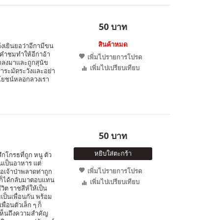
50 บาท
สินค้าหมด
ล้งเยินยอว่าอีกามีขน
นคำชมทำให้อีกาอ้า
เพิ่มไปรายการโปรด
ตกลงมาและถูกสุนัข
เพิ่มไปเปรียบเทียบ
เราระมัดระวังและอย่า
ระโยชน์หลอกลวงเรา
50 บาท
หยิบใส่ตะกร้า
ึกโกรธที่ถูก หนู ตัว
นเป็นอาหาร แต่
เพิ่มไปรายการโปรด
อเจ้าป่าพลาดท่าถูก
นูก็ได้กลับมาตอบแทน
เพิ่มไปเปรียบเทียบ
ิต ราชสีห์ให้เป็น
ยเป็นเพื่อนกัน พร้อม
ื่อนตัวเล็ก ๆ ก็
ให้เห็นถึงความสำคัญ