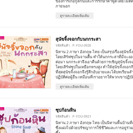
ของการเกื้อกูลกันและการรักษาคำพูดโดยไม่ตั
ภายนอก
ดูรายละเอียดเพิ่มเติม
สุนัขจิ้งจอกกับนกกระสา
รหัสสินค้า : P-YOU-0920
นิทาน 2 ภาษา อังกฤษ-ไทย เป็นสรุปเรื่องสุนัข
โดยเสิร์ฟซุปในจานตื้น ทำให้นกกระสาที่มีจะง
ต่อมา นกกระสาจึงเอาคืนด้วยการเชิญสุนัขจิ้ง
โดยเสิร์ฟซุปในเหยือกทรงสูง ทำให้สุนัขจิ้งจอกก
ที่สุดสุนัขจิ้งจอกจึงรู้สึกอับอายและได้บทเรียน
ปฏิบัติต่อผู้อื่น เหมือนที่เราอยากให้พวกเขาปฏิบั
ดูรายละเอียดเพิ่มเติม
ซุปก้อนหิน
รหัสสินค้า : P-YOU-0921
นิทาน 2 ภาษา อังกฤษ-ไทย เป็นนิทานพื้นบ้านที
ซึ่งแฝงไปด้วยปรัชญาการใช้ชีวิตและการอยู่ร่ว
ซึ้ง