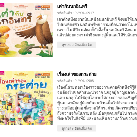
เต่ากับนกอินทรี
รหัสสินค้า : P-YOU-0917
เต่าตัวหนึ่งอยากบินเหมือนนกอินทรี จึงขอให้นก
ไปบนท้องฟ้า นกอินทรีพยายามเตือนว่าเต่าไม่เ
เพราะไม่มีปีก แต่เต่าก็ยังดื้อรั้น นกอินทรีจึงย
แล้วปล่อยลงมา เต่าจึงตกลงสู่พื้นและได้รับอันต
ดูรายละเอียดเพิ่มเติม
เรื่องเล่าของกระต่าย
รหัสสินค้า : P-YOU-0908
เรื่องนี้ถ่ายทอดเรื่องราวของกระต่ายตัวหนึ่งที่รู้ส
จนต้องไปขอคำแนะนำจาก นกฮูกผู้ชาญฉลาด เพื
แคบ นกฮูกได้ใช้กุศโลบายให้กระต่ายลองเชิญทั
พู้นมาอาศัยอยู่ด้วยกันจนบ้านเต็มไปด้วยความวุ่น
ว่างเหลืออยู่เลย ซึ่งช่วยให้กระต่ายเกิดการเปร
ถึงความจริงในภายหลัง เมื่อทุกคนกลับไป กระต่ายจ
พึงพอใจในสิ่งที่มี และมองเห็นความกว้างขวางขอ
ดูรายละเอียดเพิ่มเติม