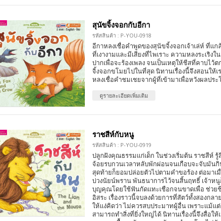
สุนัขจิ้งจอกกับอีกา
รหัสสินค้า : P-YOU-0918
อีกาหลงเชื่อคำพูดของสุนัขจิ้งจอกเจ้าเล่ห์ ที่แก
ที่เงางามและมีเสียงที่ไพเราะ ความหลงระเริงใ
ปากเพื่อจะร้องเพลง จนเป็นเหตุให้ชีสที่คาบไว้
จิ้งจอกขโมยไปในที่สุด นิทานเรื่องนี้จึงสอนให้
หลงเชื่อคำชมเชยจากผู้ที่เข้ามาเพื่อหวังผลป
ดูรายละเอียดเพิ่มเติม
ราชสีห์กับหนู
รหัสสินค้า : P-YOU-0919
ปลูกฝังคุณธรรมแก่เด็ก ในช่วงเริ่มต้น ราชสีห์ รู้ส
จ้อยรบกวนเวลาหลับพักผ่อนจนเกือบจะจับมันกิ
สุดท้ายก็ยอมปล่อยตัวไปตามคำขอร้อง ต่อมาเมื่
บ่วงนัยน์พราน พันธนาการไว้จนสิ้นฤทธิ์ เจ้าห
บุญคุณโดยใช้ฟันกัดแทะเชือกจนขาดเพื่อ ช่วยชีว
อิสระ เรื่องราวนี้จบลงด้วยการที่สัตว์ทั้งสองกลา
ให้แง่คิดว่า ไม่ควรสบประมาทผู้อื่น เพราะแม้แต่เพ
สามารถทำสิ่งที่ยิ่งใหญ่ได้ นิทานเรื่องนี้จึงสื่อ