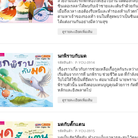
สวยงามและรถฟักทองให้เธอไปงาน แต่ต้องกลับก่อ
ซินเดอเรลลาได้พบกับเจ้าชายและเต้นรำด้วยกัน
เมื่อถึงเวลา เธอต้องรีบหนีและทำรองเท้าแก้วตก
ตามหาเจ้าของรองเท้า จนในที่สุดพบว่าเป็นซินเ
ได้แต่งงานกันอย่างมีความสุข
ดูรายละเอียดเพิ่มเติม
นกพิราบกับมด
รหัสสินค้า : P-YOU-0914
เรื่องราวเกี่ยวกับการช่วยเหลือเกื้อกูลกันระหว่า
เริ่มต้นจากการที่ นกพิราบ ช่วยชีวิต มด ที่กำ
ใบไม้ให้ใช้เป็นที่ยึดเกาะ ต่อมาเมื่อมี นายพร
พิราบตัวนั้น มดจึงตอบแทนบุญคุณด้วยการ กัดที่
หลักและยิงพลาดไป
ดูรายละเอียดเพิ่มเติม
มดกับตั๊กแตน
รหัสสินค้า : P-YOU-0915
มดเป็นสัตว์ที่ขยัน ทำงานเก็บอาหารสะสมไว้ต