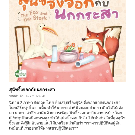
สุนัขจิ้งจอกกับนกกระสา
รหัสสินค้า : P-YOU-0920
นิทาน 2 ภาษา อังกฤษ-ไทย เป็นสรุปเรื่องสุนัขจิ้งจอกแกล้งนกกระสา
โดยเสิร์ฟซุปในจานตื้น ทำให้นกกระสาที่มีจะงอยปากยาวกินไม่ได้ ต่อ
มา นกกระสาจึงเอาคืนด้วยการเชิญสุนัขจิ้งจอกมากินอาหารบ้าง โดย
เสิร์ฟซุปในเหยือกทรงสูง ทำให้สุนัขจิ้งจอกกินไม่ได้เช่นกัน ในที่สุดสุนัข
จิ้งจอกจึงรู้สึกอับอายและได้บทเรียนสำคัญว่า "เราควรปฏิบัติต่อผู้อื่น
เหมือนที่เราอยากให้พวกเขาปฏิบัติต่อเรา"