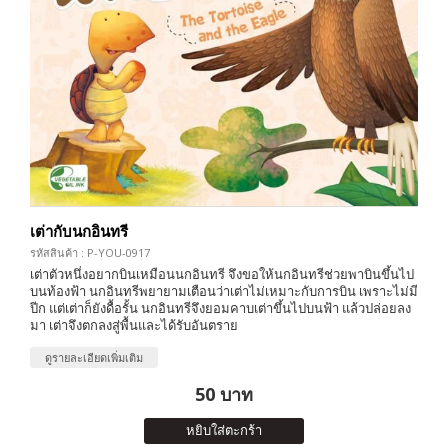
เต่ากับนกอินทรี
รหัสสินค้า : P-YOU-0917
เต่าตัวหนึ่งอยากบินเหมือนนกอินทรี จึงขอให้นกอินทรีช่วยพาบินขึ้นไป
บนท้องฟ้า นกอินทรีพยายามเตือนว่าเต่าไม่เหมาะกับการบิน เพราะไม่มี
ปีก แต่เต่าก็ยังดื้อรั้น นกอินทรีจึงยอมคาบเต่าขึ้นไปบนฟ้า แล้วปล่อยลง
มา เต่าจึงตกลงสู่พื้นและได้รับอันตราย
ดูรายละเอียดเพิ่มเติม
50 บาท
หยิบใส่ตะกร้า