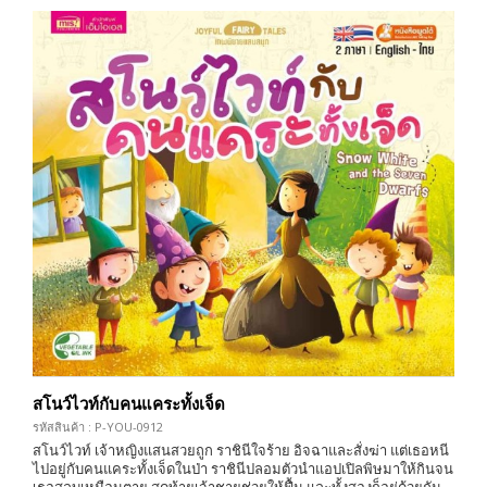
สโนว์ไวท์กับคนแคระทั้งเจ็ด
รหัสสินค้า : P-YOU-0912
สโนว์ไวท์ เจ้าหญิงแสนสวยถูก ราชินีใจร้าย อิจฉาและสั่งฆ่า แต่เธอหนี
ไปอยู่กับคนแคระทั้งเจ็ดในป่า ราชินีปลอมตัวนำแอปเปิลพิษมาให้กินจน
เธอสลบเหมือนตาย สุดท้ายเจ้าชายช่วยให้ฟื้น และทั้งสองก็อยู่ด้วยกัน