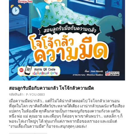
สอนลูกรับมือกับความกลัว โจโจ้กลัวความมืด
รหัสสินค้า : P-YOU-0883
เมื่อความมืดน่ากลัว... แต่ก็ไม่ได้น่ากลัวตลอดไป โจโจกลัวเวลานอน
ที่สุดในโลก เขาคิดถึงสัตว์ประหลาดใต้เตียง เงาน่ากลัวบนผนัง หรือเสียง
แปลกๆ ในห้องมืด ทุกคืนกลายเป็นการผจญภัยของความกังวล แต่วัน
หนึ่ง พ่อ แม่ คุณยาย และเพื่อนๆ ก็ค่อยๆ พาเขาค้นพบว่า... แสงเล็ก ๆ ก็
พอจะไล่เงาใหญ่ๆ ได้ หุ่นเงาก็แค่ภาพจากมือของเราเอง และแม้แต่
“งานเลี้ยงในความมืด” ก็อาจจะสนุกสุดๆ เลยล่ะ!