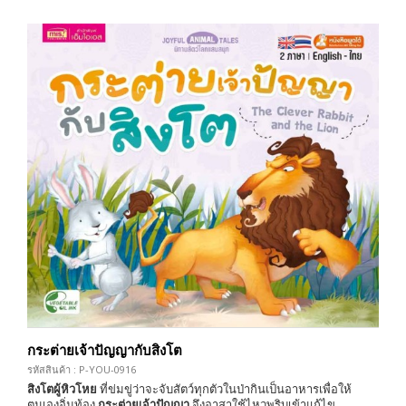
กระต่ายเจ้าปัญญากับสิงโต
รหัสสินค้า : P-YOU-0916
สิงโตผู้หิวโหย
ที่ข่มขู่ว่าจะจับสัตว์ทุกตัวในป่ากินเป็นอาหารเพื่อให้
ตนเองอิ่มท้อง
กระต่ายเจ้าปัญญา
จึงอาสาใช้ไหวพริบเข้าแก้ไข