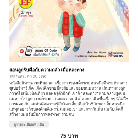
สอนลูกรับมือกับความกลัว เมื่อหลงทาง
รหัสสินค้า : P-YOU-0880
หนังสือนิทานภาพที่บอกเล่าเรื่องราวของเด็กชายคนหนึ่งที่หายตัวกลาง
ซูเปอร์มาร์เก็ต! เจ็ค เด็กชายขี้สงสัยและชอบขนมหวาน เดินตามถุงลูก
กวาดไปเพียงนิดเดียว แต่พอรู้ตัวอีกที เขาก็ “หลงทาง” ท่ามกลางฝูงชน
แม่หายไป ลูกกวาดก็หาย... และความกลัวก็ค่อยๆ เพิ่มขึ้นเรื่อยๆ นี่ไม่ใช่
การผจญภัย แต่มันคือความรู้สึกโดดเดี่ยวที่สุดในชีวิตของเด็กคนหนึ่ง
แต่ทุกอย่างก็จบลงด้วยดีเพราะแม่เจอเขา และจากวันนั้น แม่กับเจ็คก็
สร้าง "แผนรับมือการหลงทาง" ร่วมกัน
ดูรายละเอียดเพิ่มเติม
75 บาท