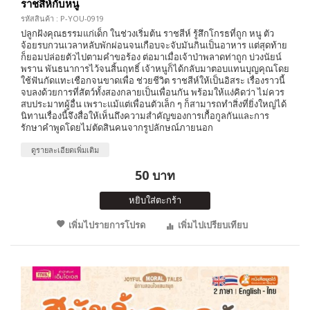
ราชสีห์กับหนู
รหัสสินค้า : P-YOU-0919
ปลูกฝังคุณธรรมแก่เด็ก ในช่วงเริ่มต้น ราชสีห์ รู้สึกโกรธที่ถูก หนู ตัว
จ้อยรบกวนเวลาหลับพักผ่อนจนเกือบจะจับมันกินเป็นอาหาร แต่สุดท้าย
ก็ยอมปล่อยตัวไปตามคำขอร้อง ต่อมาเมื่อเจ้าป่าพลาดท่าถูก บ่วงนัยน์
พราน พันธนาการไว้จนสิ้นฤทธิ์ เจ้าหนูก็ได้กลับมาตอบแทนบุญคุณโดย
ใช้ฟันกัดแทะเชือกจนขาดเพื่อ ช่วยชีวิต ราชสีห์ให้เป็นอิสระ เรื่องราวนี้
จบลงด้วยการที่สัตว์ทั้งสองกลายเป็นเพื่อนกัน พร้อมให้แง่คิดว่า ไม่ควร
สบประมาทผู้อื่น เพราะแม้แต่เพื่อนตัวเล็ก ๆ ก็สามารถทำสิ่งที่ยิ่งใหญ่ได้
นิทานเรื่องนี้จึงสื่อให้เห็นถึงความสำคัญของการเกื้อกูลกันและการ
รักษาคำพูดโดยไม่ตัดสินคนจากรูปลักษณ์ภายนอก
ดูรายละเอียดเพิ่มเติม
50 บาท
หยิบใส่ตะกร้า
เพิ่มไปรายการโปรด
เพิ่มไปเปรียบเทียบ