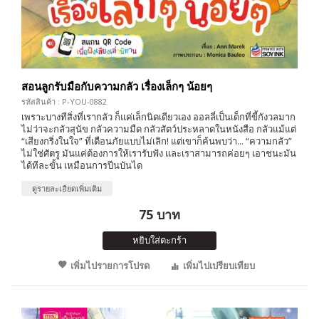
สอนลูกรับมือกับความกลัว เรื่องเล็กๆ น้อยๆ
รหัสสินค้า : P-YOU-0882
เพราะบางทีสิ่งที่เรากลัว ก็แค่เล็กนิดเดียวเอง ออลลี่เป็นเด็กที่ขี้กังวลมาก
ไม่ว่าจะกลัวสุนัข กลัวความมืด กลัวสัตว์ประหลาดในหนังสือ กลัวแม้แต่
“เสียงกริ่งในใจ” ที่เตือนภัยแบบไม่เลิก! แต่เขาก็ค้นพบว่า... “ความกลัว”
ไม่ใช่ศัตรู มันแค่ต้องการให้เรารับฟัง และเราสามารถค่อยๆ เอาชนะมัน
ได้ทีละขั้น เหมือนการปีนบันได
ดูรายละเอียดเพิ่มเติม
75 บาท
หยิบใส่ตะกร้า
เพิ่มไปรายการโปรด
เพิ่มไปเปรียบเทียบ