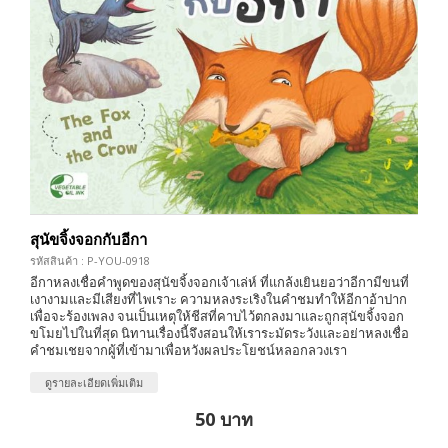
สุนัขจิ้งจอกกับอีกา
รหัสสินค้า : P-YOU-0918
อีกาหลงเชื่อคำพูดของสุนัขจิ้งจอกเจ้าเล่ห์ ที่แกล้งเยินยอว่าอีกามีขนที่
เงางามและมีเสียงที่ไพเราะ ความหลงระเริงในคำชมทำให้อีกาอ้าปาก
เพื่อจะร้องเพลง จนเป็นเหตุให้ชีสที่คาบไว้ตกลงมาและถูกสุนัขจิ้งจอก
ขโมยไปในที่สุด นิทานเรื่องนี้จึงสอนให้เราระมัดระวังและอย่าหลงเชื่อ
คำชมเชยจากผู้ที่เข้ามาเพื่อหวังผลประโยชน์หลอกลวงเรา
ดูรายละเอียดเพิ่มเติม
50 บาท