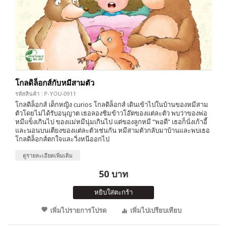
โกลดิล็อกส์กับหมีสามตัว
รหัสสินค้า : P-YOU-0911
โกลดิล็อกส์ เด็กหญิง curios โกลดิล็อกส์ เดินเข้าไปในบ้านของหมีสาม
ตัวโดยไม่ได้รับอนุญาต เธอลองชิมข้าวโอ๊ตของแต่ละตัว พบว่าของพ่อ
หมีแข็งเกินไป ของแม่หมีนุ่มเกินไป แต่ของลูกหมี “พอดี” เธอก็นั่งเก้าอี้
และนอนบนเตียงของแต่ละตัวเช่นกัน หมีสามตัวกลับมาบ้านและพบเธอ
โกลดิล็อกส์ตกใจและวิ่งหนีออกไป
ดูรายละเอียดเพิ่มเติม
50 บาท
หยิบใส่ตะกร้า
เพิ่มไปรายการโปรด
เพิ่มไปเปรียบเทียบ