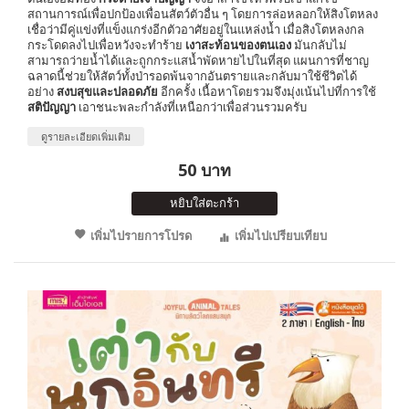
สถานการณ์เพื่อปกป้องเพื่อนสัตว์ตัวอื่น ๆ โดยการล่อหลอกให้สิงโตหลง
เชื่อว่ามีคู่แข่งที่แข็งแกร่งอีกตัวอาศัยอยู่ในแหล่งน้ำ เมื่อสิงโตหลงกล
กระโดดลงไปเพื่อหวังจะทำร้าย
เงาสะท้อนของตนเอง
มันกลับไม่
สามารถว่ายน้ำได้และถูกกระแสน้ำพัดหายไปในที่สุด แผนการที่ชาญ
ฉลาดนี้ช่วยให้สัตว์ทั้งป่ารอดพ้นจากอันตรายและกลับมาใช้ชีวิตได้
อย่าง
สงบสุขและปลอดภัย
อีกครั้ง เนื้อหาโดยรวมจึงมุ่งเน้นไปที่การใช้
สติปัญญา
เอาชนะพละกำลังที่เหนือกว่าเพื่อส่วนรวมครับ
ดูรายละเอียดเพิ่มเติม
50 บาท
หยิบใส่ตะกร้า
เพิ่มไปรายการโปรด
เพิ่มไปเปรียบเทียบ