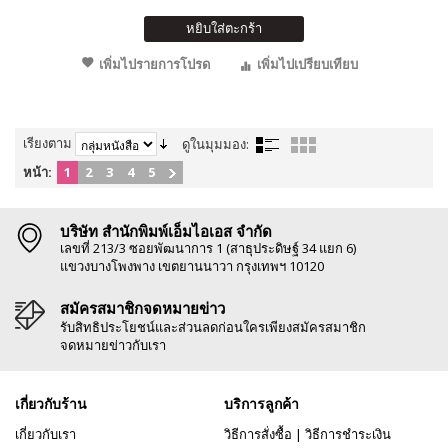
หยิบใส่ตะกร้า
เพิ่มไปรายการโปรด
เพิ่มไปเปรียบเทียบ
เรียงตาม
ดูในมุมมอง:
หน้า:
1
2
3
4
5
บริษัท สำนักพิมพ์เอ็มไอเอส จำกัด
เลขที่ 213/3 ซอยพัฒนาการ 1 (สาธุประดิษฐ์ 34 แยก 6)
แขวงบางโพงพาง เขตยานนาวา กรุงเทพฯ 10120
สมัครสมาชิกจดหมายข่าว
รับสิทธิประโยชน์และส่วนลดก่อนใครเพียงสมัครสมาชิก
จดหมายข่าวกับเรา
เกี่ยวกับร้าน
บริการลูกค้า
เกี่ยวกับเรา
วิธีการสั่งซื้อ
|
วิธีการชำระเงิน