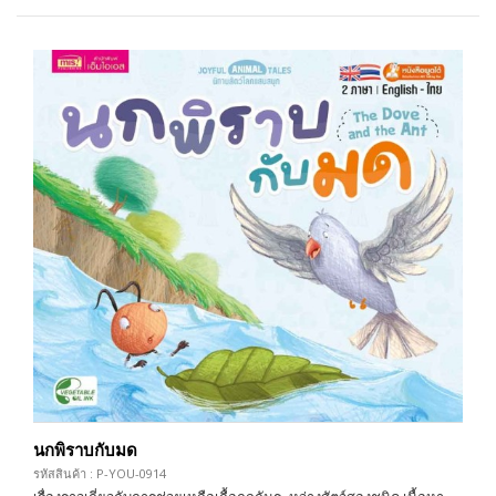
นกพิราบกับมด
รหัสสินค้า : P-YOU-0914