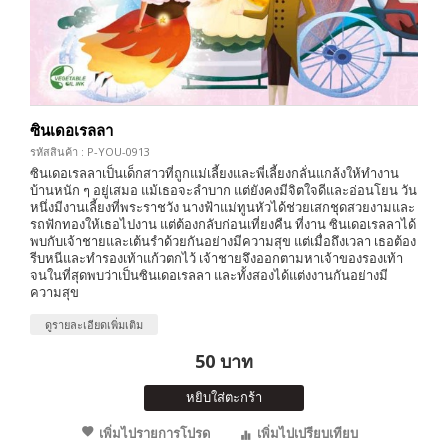
ซินเดอเรลลา
รหัสสินค้า : P-YOU-0913
ซินเดอเรลลาเป็นเด็กสาวที่ถูกแม่เลี้ยงและพี่เลี้ยงกลั่นแกล้งให้ทำงาน
บ้านหนัก ๆ อยู่เสมอ แม้เธอจะลำบาก แต่ยังคงมีจิตใจดีและอ่อนโยน วัน
หนึ่งมีงานเลี้ยงที่พระราชวัง นางฟ้าแม่ทูนหัวได้ช่วยเสกชุดสวยงามและ
รถฟักทองให้เธอไปงาน แต่ต้องกลับก่อนเที่ยงคืน ที่งาน ซินเดอเรลลาได้
พบกับเจ้าชายและเต้นรำด้วยกันอย่างมีความสุข แต่เมื่อถึงเวลา เธอต้อง
รีบหนีและทำรองเท้าแก้วตกไว้ เจ้าชายจึงออกตามหาเจ้าของรองเท้า
จนในที่สุดพบว่าเป็นซินเดอเรลลา และทั้งสองได้แต่งงานกันอย่างมี
ความสุข
ดูรายละเอียดเพิ่มเติม
50 บาท
หยิบใส่ตะกร้า
เพิ่มไปรายการโปรด
เพิ่มไปเปรียบเทียบ