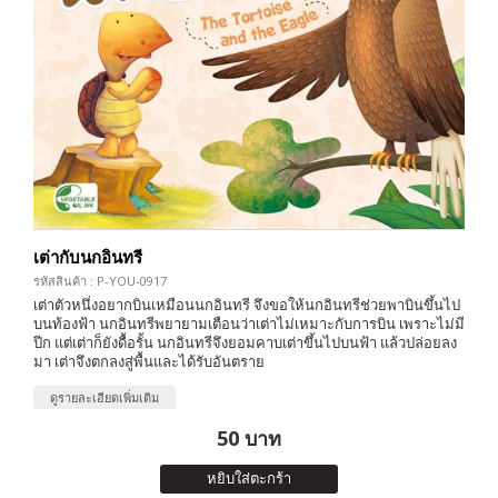
เต่ากับนกอินทรี
รหัสสินค้า : P-YOU-0917
เต่าตัวหนึ่งอยากบินเหมือนนกอินทรี จึงขอให้นกอินทรีช่วยพาบินขึ้นไป
บนท้องฟ้า นกอินทรีพยายามเตือนว่าเต่าไม่เหมาะกับการบิน เพราะไม่มี
ปีก แต่เต่าก็ยังดื้อรั้น นกอินทรีจึงยอมคาบเต่าขึ้นไปบนฟ้า แล้วปล่อยลง
มา เต่าจึงตกลงสู่พื้นและได้รับอันตราย
ดูรายละเอียดเพิ่มเติม
50 บาท
หยิบใส่ตะกร้า