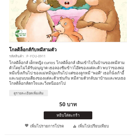
โกลดิล็อกส์กับหมีสามตัว
รหัสสินค้า : P-YOU-0911
โกลดิล็อกส์ เด็กหญิง curios โกลดิล็อกส์ เดินเข้าไปในบ้านของหมีสาม
ตัวโดยไม่ได้รับอนุญาต เธอลองชิมข้าวโอ๊ตของแต่ละตัว พบว่าของพ่อ
หมีแข็งเกินไป ของแม่หมีนุ่มเกินไป แต่ของลูกหมี “พอดี” เธอก็นั่งเก้าอี้
และนอนบนเตียงของแต่ละตัวเช่นกัน หมีสามตัวกลับมาบ้านและพบเธอ
โกลดิล็อกส์ตกใจและวิ่งหนีออกไป
ดูรายละเอียดเพิ่มเติม
50 บาท
หยิบใส่ตะกร้า
เพิ่มไปรายการโปรด
เพิ่มไปเปรียบเทียบ