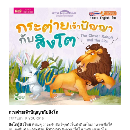
กระต่ายเจ้าปัญญากับสิงโต
รหัสสินค้า : P-YOU-0916
สิงโตผู้หิวโหย
ที่ข่มขู่ว่าจะจับสัตว์ทุกตัวในป่ากินเป็นอาหารเพื่อให้
ตนเองอิ่มท้อง
กระต่ายเจ้าปัญญา
จึงอาสาใช้ไหวพริบเข้าแก้ไข