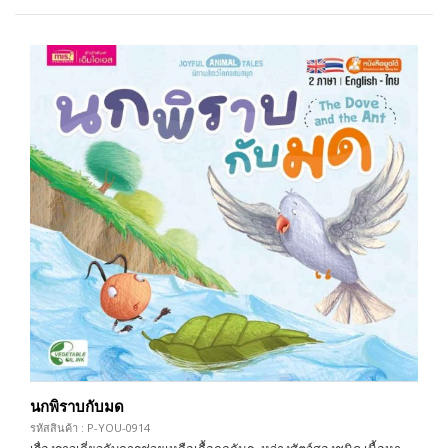
นกพิราบกับมด
รหัสสินค้า : P-YOU-0914