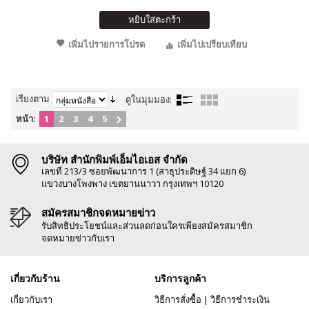
หยิบใส่ตะกร้า
เพิ่มไปรายการโปรด
เพิ่มไปเปรียบเทียบ
เรียงตาม
ดูในมุมมอง:
หน้า:
1
2
3
4
5
บริษัท สำนักพิมพ์เอ็มไอเอส จำกัด
เลขที่ 213/3 ซอยพัฒนาการ 1 (สาธุประดิษฐ์ 34 แยก 6)
แขวงบางโพงพาง เขตยานนาวา กรุงเทพฯ 10120
สมัครสมาชิกจดหมายข่าว
รับสิทธิประโยชน์และส่วนลดก่อนใครเพียงสมัครสมาชิก
จดหมายข่าวกับเรา
เกี่ยวกับร้าน
บริการลูกค้า
เกี่ยวกับเรา
วิธีการสั่งซื้อ
|
วิธีการชำระเงิน