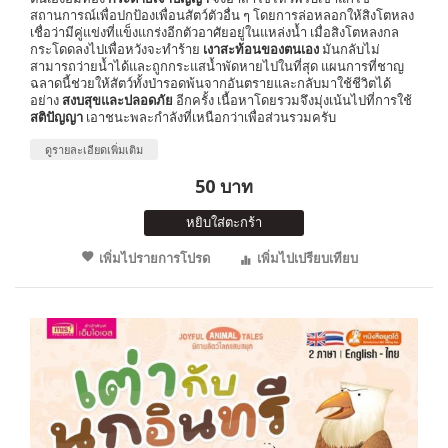
สถานการณ์เพื่อปกป้องเพื่อนสัตว์ตัวอื่น ๆ โดยการล่อหลอกให้สิงโตหลง
เชื่อว่ามีคู่แข่งที่แข็งแกร่งอีกตัวอาศัยอยู่ในแหล่งน้ำ เมื่อสิงโตหลงกล
กระโดดลงไปเพื่อหวังจะทำร้าย
เงาสะท้อนของตนเอง
มันกลับไม่
สามารถว่ายน้ำได้และถูกกระแสน้ำพัดหายไปในที่สุด แผนการที่ชาญ
ฉลาดนี้ช่วยให้สัตว์ทั้งป่ารอดพ้นจากอันตรายและกลับมาใช้ชีวิตได้
อย่าง
สงบสุขและปลอดภัย
อีกครั้ง เนื้อหาโดยรวมจึงมุ่งเน้นไปที่การใช้
สติปัญญา
เอาชนะพละกำลังที่เหนือกว่าเพื่อส่วนรวมครับ
ดูรายละเอียดเพิ่มเติม
50 บาท
หยิบใส่ตะกร้า
เพิ่มไปรายการโปรด
เพิ่มไปเปรียบเทียบ