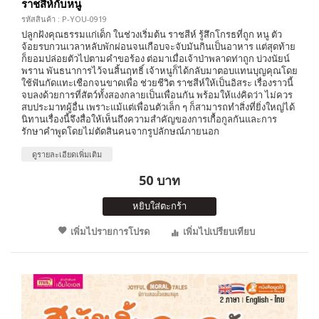
ราชสีห์กับหนู
รหัสสินค้า : P-YOU-0919
ปลูกฝังคุณธรรมแก่เด็ก ในช่วงเริ่มต้น ราชสีห์ รู้สึกโกรธที่ถูก หนู ตัว
จ้อยรบกวนเวลาหลับพักผ่อนจนเกือบจะจับมันกินเป็นอาหาร แต่สุดท้าย
ก็ยอมปล่อยตัวไปตามคำขอร้อง ต่อมาเมื่อเจ้าป่าพลาดท่าถูก บ่วงนัยน์
พราน พันธนาการไว้จนสิ้นฤทธิ์ เจ้าหนูก็ได้กลับมาตอบแทนบุญคุณโดย
ใช้ฟันกัดแทะเชือกจนขาดเพื่อ ช่วยชีวิต ราชสีห์ให้เป็นอิสระ เรื่องราวนี้
จบลงด้วยการที่สัตว์ทั้งสองกลายเป็นเพื่อนกัน พร้อมให้แง่คิดว่า ไม่ควร
สบประมาทผู้อื่น เพราะแม้แต่เพื่อนตัวเล็ก ๆ ก็สามารถทำสิ่งที่ยิ่งใหญ่ได้
นิทานเรื่องนี้จึงสื่อให้เห็นถึงความสำคัญของการเกื้อกูลกันและการ
รักษาคำพูดโดยไม่ตัดสินคนจากรูปลักษณ์ภายนอก
ดูรายละเอียดเพิ่มเติม
50 บาท
หยิบใส่ตะกร้า
เพิ่มไปรายการโปรด
เพิ่มไปเปรียบเทียบ