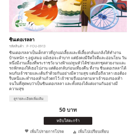
ซินเดอเรลลา
รหัสสินค้า : P-YOU-0913
ซินเดอเรลลาเป็นเด็กสาวที่ถูกแม่เลี้ยงและพี่เลี้ยงกลั่นแกล้งให้ทำงาน
บ้านหนัก ๆ อยู่เสมอ แม้เธอจะลำบาก แต่ยังคงมีจิตใจดีและอ่อนโยน วัน
หนึ่งมีงานเลี้ยงที่พระราชวัง นางฟ้าแม่ทูนหัวได้ช่วยเสกชุดสวยงามและ
รถฟักทองให้เธอไปงาน แต่ต้องกลับก่อนเที่ยงคืน ที่งาน ซินเดอเรลลาได้
พบกับเจ้าชายและเต้นรำด้วยกันอย่างมีความสุข แต่เมื่อถึงเวลา เธอต้อง
รีบหนีและทำรองเท้าแก้วตกไว้ เจ้าชายจึงออกตามหาเจ้าของรองเท้า
จนในที่สุดพบว่าเป็นซินเดอเรลลา และทั้งสองได้แต่งงานกันอย่างมี
ความสุข
ดูรายละเอียดเพิ่มเติม
50 บาท
หยิบใส่ตะกร้า
เพิ่มไปรายการโปรด
เพิ่มไปเปรียบเทียบ