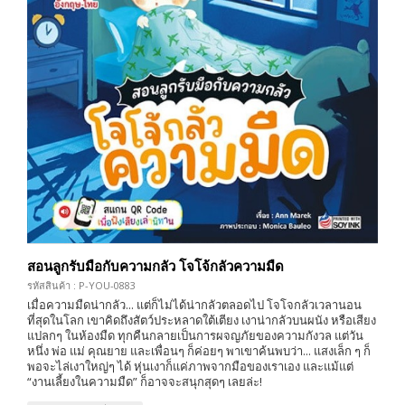
สอนลูกรับมือกับความกลัว โจโจ้กลัวความมืด
รหัสสินค้า : P-YOU-0883
เมื่อความมืดน่ากลัว... แต่ก็ไม่ได้น่ากลัวตลอดไป โจโจกลัวเวลานอน
ที่สุดในโลก เขาคิดถึงสัตว์ประหลาดใต้เตียง เงาน่ากลัวบนผนัง หรือเสียง
แปลกๆ ในห้องมืด ทุกคืนกลายเป็นการผจญภัยของความกังวล แต่วัน
หนึ่ง พ่อ แม่ คุณยาย และเพื่อนๆ ก็ค่อยๆ พาเขาค้นพบว่า... แสงเล็ก ๆ ก็
พอจะไล่เงาใหญ่ๆ ได้ หุ่นเงาก็แค่ภาพจากมือของเราเอง และแม้แต่
“งานเลี้ยงในความมืด” ก็อาจจะสนุกสุดๆ เลยล่ะ!