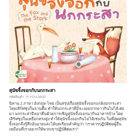
สุนัขจิ้งจอกกับนกกระสา
รหัสสินค้า : P-YOU-0920
นิทาน 2 ภาษา อังกฤษ-ไทย เป็นสรุปเรื่องสุนัขจิ้งจอกแกล้งนกกระสา
โดยเสิร์ฟซุปในจานตื้น ทำให้นกกระสาที่มีจะงอยปากยาวกินไม่ได้ ต่อ
มา นกกระสาจึงเอาคืนด้วยการเชิญสุนัขจิ้งจอกมากินอาหารบ้าง โดย
เสิร์ฟซุปในเหยือกทรงสูง ทำให้สุนัขจิ้งจอกกินไม่ได้เช่นกัน ในที่สุดสุนัข
จิ้งจอกจึงรู้สึกอับอายและได้บทเรียนสำคัญว่า "เราควรปฏิบัติต่อผู้อื่น
เหมือนที่เราอยากให้พวกเขาปฏิบัติต่อเรา"