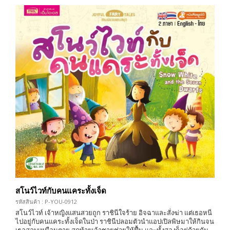
สโนว์ไวท์กับคนแคระทั้งเจ็ด
รหัสสินค้า : P-YOU-0912
สโนว์ไวท์ เจ้าหญิงแสนสวยถูก ราชินีใจร้าย อิจฉาและสั่งฆ่า แต่เธอหนี
ไปอยู่กับคนแคระทั้งเจ็ดในป่า ราชินีปลอมตัวนำแอปเปิลพิษมาให้กินจน
เธอสลบเหมือนตาย สุดท้ายเจ้าชายช่วยให้ฟื้น และทั้งสองก็อยู่ด้วยกัน