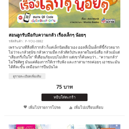
สอนลูกรับมือกับความกลัว เรื่องเล็กๆ น้อยๆ
รหัสสินค้า : P-YOU-0882
เพราะบางทีสิ่งที่เรากลัว ก็แค่เล็กนิดเดียวเอง ออลลี่เป็นเด็กที่ขี้กังวลมาก
ไม่ว่าจะกลัวสุนัข กลัวความมืด กลัวสัตว์ประหลาดในหนังสือ กลัวแม้แต่
“เสียงกริ่งในใจ” ที่เตือนภัยแบบไม่เลิก! แต่เขาก็ค้นพบว่า... “ความกลัว”
ไม่ใช่ศัตรู มันแค่ต้องการให้เรารับฟัง และเราสามารถค่อยๆ เอาชนะมัน
ได้ทีละขั้น เหมือนการปีนบันได
ดูรายละเอียดเพิ่มเติม
75 บาท
หยิบใส่ตะกร้า
เพิ่มไปรายการโปรด
เพิ่มไปเปรียบเทียบ