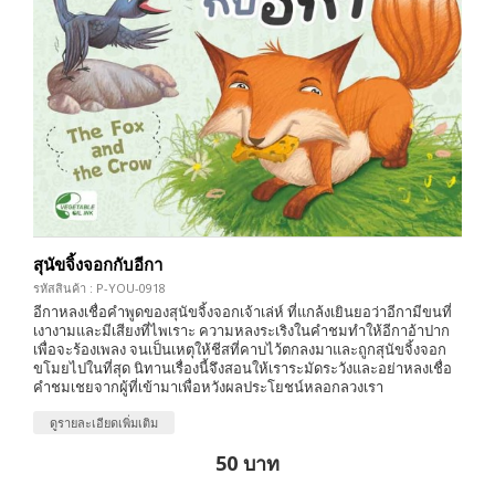
สุนัขจิ้งจอกกับอีกา
รหัสสินค้า : P-YOU-0918
อีกาหลงเชื่อคำพูดของสุนัขจิ้งจอกเจ้าเล่ห์ ที่แกล้งเยินยอว่าอีกามีขนที่
เงางามและมีเสียงที่ไพเราะ ความหลงระเริงในคำชมทำให้อีกาอ้าปาก
เพื่อจะร้องเพลง จนเป็นเหตุให้ชีสที่คาบไว้ตกลงมาและถูกสุนัขจิ้งจอก
ขโมยไปในที่สุด นิทานเรื่องนี้จึงสอนให้เราระมัดระวังและอย่าหลงเชื่อ
คำชมเชยจากผู้ที่เข้ามาเพื่อหวังผลประโยชน์หลอกลวงเรา
ดูรายละเอียดเพิ่มเติม
50 บาท