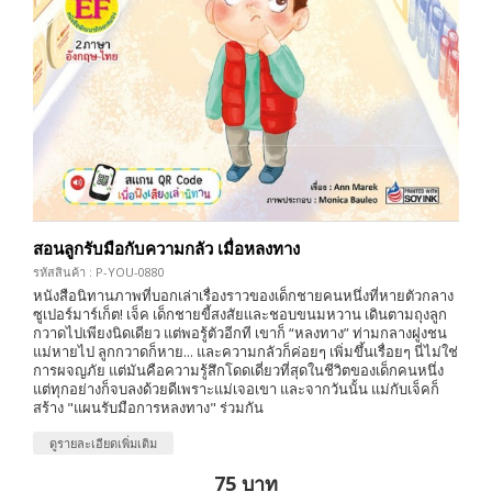
สอนลูกรับมือกับความกลัว เมื่อหลงทาง
รหัสสินค้า : P-YOU-0880
หนังสือนิทานภาพที่บอกเล่าเรื่องราวของเด็กชายคนหนึ่งที่หายตัวกลาง
ซูเปอร์มาร์เก็ต! เจ็ค เด็กชายขี้สงสัยและชอบขนมหวาน เดินตามถุงลูก
กวาดไปเพียงนิดเดียว แต่พอรู้ตัวอีกที เขาก็ “หลงทาง” ท่ามกลางฝูงชน
แม่หายไป ลูกกวาดก็หาย... และความกลัวก็ค่อยๆ เพิ่มขึ้นเรื่อยๆ นี่ไม่ใช่
การผจญภัย แต่มันคือความรู้สึกโดดเดี่ยวที่สุดในชีวิตของเด็กคนหนึ่ง
แต่ทุกอย่างก็จบลงด้วยดีเพราะแม่เจอเขา และจากวันนั้น แม่กับเจ็คก็
สร้าง "แผนรับมือการหลงทาง" ร่วมกัน
ดูรายละเอียดเพิ่มเติม
75 บาท