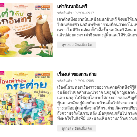
เต่ากับนกอินทรี
รหัสสินค้า : P-YOU-0917
เต่าตัวหนึ่งอยากบินเหมือนนกอินทรี จึงขอให้นก
ไปบนท้องฟ้า นกอินทรีพยายามเตือนว่าเต่าไม่เ
เพราะไม่มีปีก แต่เต่าก็ยังดื้อรั้น นกอินทรีจึงย
แล้วปล่อยลงมา เต่าจึงตกลงสู่พื้นและได้รับอันต
ดูรายละเอียดเพิ่มเติม
เรื่องเล่าของกระต่าย
รหัสสินค้า : P-YOU-0908
เรื่องนี้ถ่ายทอดเรื่องราวของกระต่ายตัวหนึ่งที่รู้ส
จนต้องไปขอคำแนะนำจาก นกฮูกผู้ชาญฉลาด เพื
แคบ นกฮูกได้ใช้กุศโลบายให้กระต่ายลองเชิญทั
พู้นมาอาศัยอยู่ด้วยกันจนบ้านเต็มไปด้วยความวุ่น
ว่างเหลืออยู่เลย ซึ่งช่วยให้กระต่ายเกิดการเปร
ถึงความจริงในภายหลัง เมื่อทุกคนกลับไป กระต่ายจ
พึงพอใจในสิ่งที่มี และมองเห็นความกว้างขวางขอ
ดูรายละเอียดเพิ่มเติม