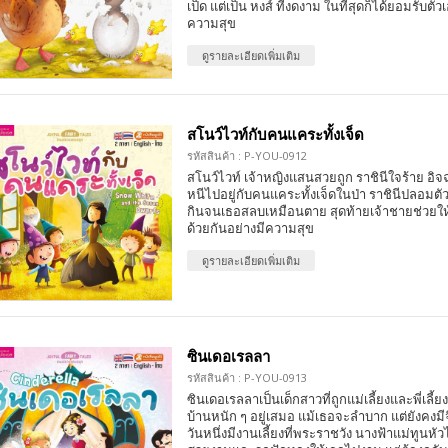
เป็ด แต่เป็น หงส์ ที่งดงาม ในที่สุดก็ได้ยอมรับตัว
ความสุข
ดูรายละเอียดเพิ่มเติม
สโนว์ไวท์กับคนแคระทั้งเจ็ด
รหัสสินค้า : P-YOU-0912
สโนว์ไวท์ เจ้าหญิงแสนสวยถูก ราชินีใจร้าย อิจฉ
หนีไปอยู่กับคนแคระทั้งเจ็ดในป่า ราชินีปลอมต
กินจนเธอสลบเหมือนตาย สุดท้ายเจ้าชายช่วยให้ฟื
ด้วยกันอย่างมีความสุข
ดูรายละเอียดเพิ่มเติม
ซินเดอเรลลา
รหัสสินค้า : P-YOU-0913
ซินเดอเรลลาเป็นเด็กสาวที่ถูกแม่เลี้ยงและพี่เลี้
บ้านหนัก ๆ อยู่เสมอ แม้เธอจะลำบาก แต่ยังคงม
วันหนึ่งมีงานเลี้ยงที่พระราชวัง นางฟ้าแม่ทูนหัว