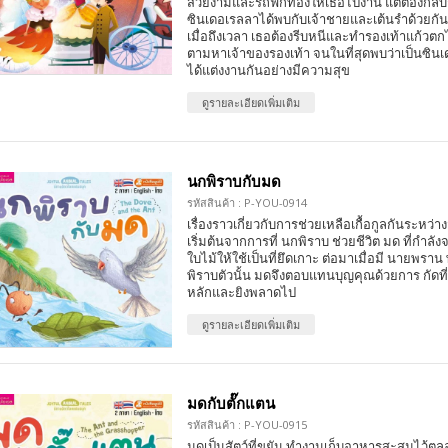
สวยงามและรถฟักทองให้เธอไปงาน แต่ต้องกลับก่อ
ซินเดอเรลลาได้พบกับเจ้าชายและเต้นรำด้วยกัน
เมื่อถึงเวลา เธอต้องรีบหนีและทำรองเท้าแก้วตก
ตามหาเจ้าของรองเท้า จนในที่สุดพบว่าเป็นซินเ
ได้แต่งงานกันอย่างมีความสุข
ดูรายละเอียดเพิ่มเติม
นกพิราบกับมด
รหัสสินค้า : P-YOU-0914
เรื่องราวเกี่ยวกับการช่วยเหลือเกื้อกูลกันระหว่า
เริ่มต้นจากการที่ นกพิราบ ช่วยชีวิต มด ที่กำ
ใบไม้ให้ใช้เป็นที่ยึดเกาะ ต่อมาเมื่อมี นายพร
พิราบตัวนั้น มดจึงตอบแทนบุญคุณด้วยการ กัดที่
หลักและยิงพลาดไป
ดูรายละเอียดเพิ่มเติม
มดกับตั๊กแตน
รหัสสินค้า : P-YOU-0915
มดเป็นสัตว์ที่ขยัน ทำงานเก็บอาหารสะสมไว้ต