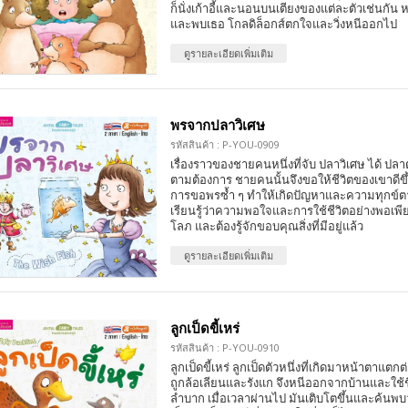
ก็นั่งเก้าอี้และนอนบนเตียงของแต่ละตัวเช่นกัน
และพบเธอ โกลดิล็อกส์ตกใจและวิ่งหนีออกไป
ดูรายละเอียดเพิ่มเติม
พรจากปลาวิเศษ
รหัสสินค้า : P-YOU-0909
เรื่องราวของชายคนหนึ่งที่จับ ปลาวิเศษ ได้ ปลา
ตามต้องการ ชายคนนั้นจึงขอให้ชีวิตของเขาดี
การขอพรซ้ำ ๆ ทำให้เกิดปัญหาและความทุกข์ต
เรียนรู้ว่าความพอใจและการใช้ชีวิตอย่างพอเพ
โลภ และต้องรู้จักขอบคุณสิ่งที่มีอยู่แล้ว
ดูรายละเอียดเพิ่มเติม
ลูกเป็ดขี้เหร่
รหัสสินค้า : P-YOU-0910
ลูกเป็ดขี้เหร่ ลูกเป็ดตัวหนึ่งที่เกิดมาหน้าตาแตกต
ถูกล้อเลียนและรังแก จึงหนีออกจากบ้านและใช้ชี
ลำบาก เมื่อเวลาผ่านไป มันเติบโตขึ้นและค้นพบว