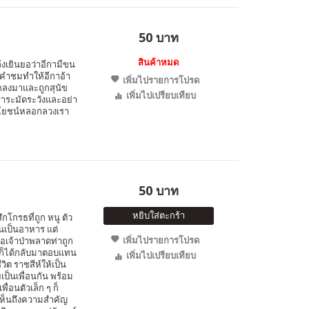
50 บาท
สินค้าหมด
ล้งเยินยอว่าอีกามีขน
นคำชมทำให้อีกาอ้า
เพิ่มไปรายการโปรด
ตกลงมาและถูกสุนัข
เพิ่มไปเปรียบเทียบ
เราระมัดระวังและอย่า
ระโยชน์หลอกลวงเรา
50 บาท
หยิบใส่ตะกร้า
ึกโกรธที่ถูก หนู ตัว
นเป็นอาหาร แต่
เพิ่มไปรายการโปรด
อเจ้าป่าพลาดท่าถูก
นูก็ได้กลับมาตอบแทน
เพิ่มไปเปรียบเทียบ
ิต ราชสีห์ให้เป็น
ยเป็นเพื่อนกัน พร้อม
ื่อนตัวเล็ก ๆ ก็
ให้เห็นถึงความสำคัญ