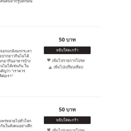
ดสินคนจากรูปลักษณ์
50 บาท
หยิบใส่ตะกร้า
จิ้งจอกแกล้งนกกระสา
อยปากยาวกินไม่ได้
เพิ่มไปรายการโปรด
จอกมากินอาหารบ้าง
ินไม่ได้เช่นกัน ใน
เพิ่มไปเปรียบเทียบ
สำคัญว่า "เราควร
ติต่อเรา"
50 บาท
หยิบใส่ตะกร้า
่แพร่หลายไปทั่วโลก
มกันในสังคมอย่างลึก
เพิ่มไปรายการโปรด