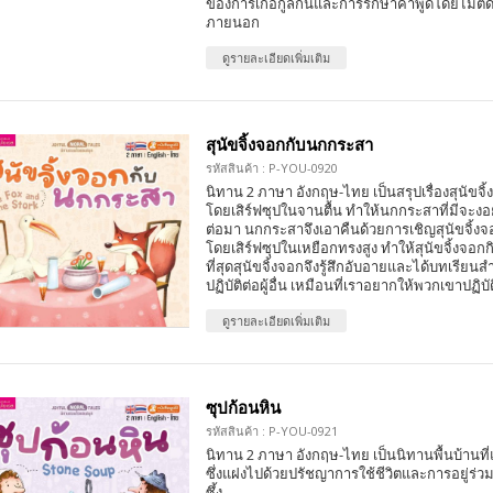
ของการเกื้อกูลกันและการรักษาคำพูดโดยไม่ตั
ภายนอก
ดูรายละเอียดเพิ่มเติม
สุนัขจิ้งจอกกับนกกระสา
รหัสสินค้า : P-YOU-0920
นิทาน 2 ภาษา อังกฤษ-ไทย เป็นสรุปเรื่องสุนัข
โดยเสิร์ฟซุปในจานตื้น ทำให้นกกระสาที่มีจะง
ต่อมา นกกระสาจึงเอาคืนด้วยการเชิญสุนัขจิ้ง
โดยเสิร์ฟซุปในเหยือกทรงสูง ทำให้สุนัขจิ้งจอกก
ที่สุดสุนัขจิ้งจอกจึงรู้สึกอับอายและได้บทเรียน
ปฏิบัติต่อผู้อื่น เหมือนที่เราอยากให้พวกเขาปฏิบั
ดูรายละเอียดเพิ่มเติม
ซุปก้อนหิน
รหัสสินค้า : P-YOU-0921
นิทาน 2 ภาษา อังกฤษ-ไทย เป็นนิทานพื้นบ้านที
ซึ่งแฝงไปด้วยปรัชญาการใช้ชีวิตและการอยู่ร่ว
ซึ้ง