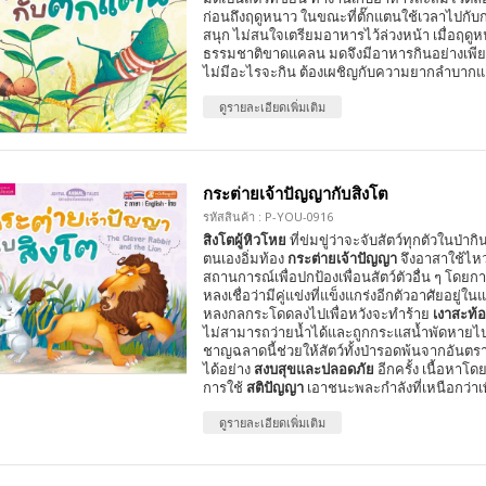
ก่อนถึงฤดูหนาว ในขณะที่ตั๊กแตนใช้เวลาไปกับ
สนุก ไม่สนใจเตรียมอาหารไว้ล่วงหน้า เมื่อฤด
ธรรมชาติขาดแคลน มดจึงมีอาหารกินอย่างเพียง
ไม่มีอะไรจะกิน ต้องเผชิญกับความยากลำบาก
ดูรายละเอียดเพิ่มเติม
กระต่ายเจ้าปัญญากับสิงโต
รหัสสินค้า : P-YOU-0916
สิงโตผู้หิวโหย
ที่ข่มขู่ว่าจะจับสัตว์ทุกตัวในป่าก
ตนเองอิ่มท้อง
กระต่ายเจ้าปัญญา
จึงอาสาใช้ไหว
สถานการณ์เพื่อปกป้องเพื่อนสัตว์ตัวอื่น ๆ โดย
หลงเชื่อว่ามีคู่แข่งที่แข็งแกร่งอีกตัวอาศัยอยู่ในแ
หลงกลกระโดดลงไปเพื่อหวังจะทำร้าย
เงาสะท้
ไม่สามารถว่ายน้ำได้และถูกกระแสน้ำพัดหายไปใ
ชาญฉลาดนี้ช่วยให้สัตว์ทั้งป่ารอดพ้นจากอันตร
ได้อย่าง
สงบสุขและปลอดภัย
อีกครั้ง เนื้อหาโดย
การใช้
สติปัญญา
เอาชนะพละกำลังที่เหนือกว่าเ
ดูรายละเอียดเพิ่มเติม