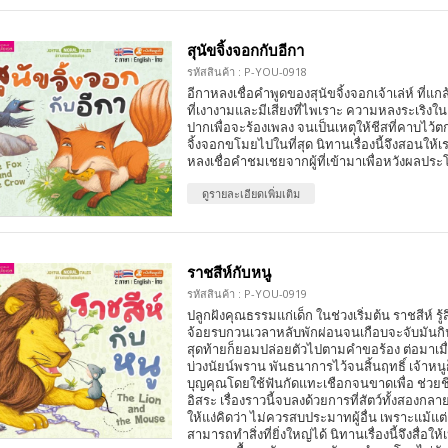
สุนัขจิ้งจอกกับอีกา
รหัสสินค้า : P-YOU-0918
อีกาหลงเชื่อคำพูดของสุนัขจิ้งจอกเจ้าเล่ห์ ที่แก
ที่เงางามและมีเสียงที่ไพเราะ ความหลงระเริงใ
ปากเพื่อจะร้องเพลง จนเป็นเหตุให้ชีสที่คาบไว้
จิ้งจอกขโมยไปในที่สุด นิทานเรื่องนี้จึงสอนให้
หลงเชื่อคำชมเชยจากผู้ที่เข้ามาเพื่อหวังผลป
ดูรายละเอียดเพิ่มเติม
ราชสีห์กับหนู
รหัสสินค้า : P-YOU-0919
ปลูกฝังคุณธรรมแก่เด็ก ในช่วงเริ่มต้น ราชสีห์ รู้ส
จ้อยรบกวนเวลาหลับพักผ่อนจนเกือบจะจับมันกิ
สุดท้ายก็ยอมปล่อยตัวไปตามคำขอร้อง ต่อมาเมื่
บ่วงนัยน์พราน พันธนาการไว้จนสิ้นฤทธิ์ เจ้าห
บุญคุณโดยใช้ฟันกัดแทะเชือกจนขาดเพื่อ ช่วยชีว
อิสระ เรื่องราวนี้จบลงด้วยการที่สัตว์ทั้งสองกลา
ให้แง่คิดว่า ไม่ควรสบประมาทผู้อื่น เพราะแม้แต่เพ
สามารถทำสิ่งที่ยิ่งใหญ่ได้ นิทานเรื่องนี้จึงสื่อ