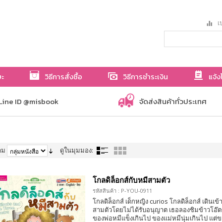
เป
ษะ
วิธีการสั่งซื้อ
วิธีการชำระเงิน
แจ้ง
Line ID @misbook
จัดส่งสินค้าทั่วประเทศ
าม
ดูในมุมมอง:
โกลดิล็อกส์กับหมีสามตัว
รหัสสินค้า : P-YOU-0911
โกลดิล็อกส์ เด็กหญิง curios โกลดิล็อกส์ เดินเ
สามตัวโดยไม่ได้รับอนุญาต เธอลองชิมข้าวโอ๊ต
ของพ่อหมีแข็งเกินไป ของแม่หมีนุ่มเกินไป แต่ข