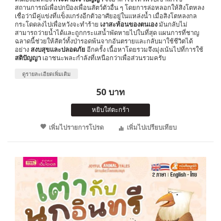
สถานการณ์เพื่อปกป้องเพื่อนสัตว์ตัวอื่น ๆ โดยการล่อหลอกให้สิงโตหลง
เชื่อว่ามีคู่แข่งที่แข็งแกร่งอีกตัวอาศัยอยู่ในแหล่งน้ำ เมื่อสิงโตหลงกล
กระโดดลงไปเพื่อหวังจะทำร้าย
เงาสะท้อนของตนเอง
มันกลับไม่
สามารถว่ายน้ำได้และถูกกระแสน้ำพัดหายไปในที่สุด แผนการที่ชาญ
ฉลาดนี้ช่วยให้สัตว์ทั้งป่ารอดพ้นจากอันตรายและกลับมาใช้ชีวิตได้
อย่าง
สงบสุขและปลอดภัย
อีกครั้ง เนื้อหาโดยรวมจึงมุ่งเน้นไปที่การใช้
สติปัญญา
เอาชนะพละกำลังที่เหนือกว่าเพื่อส่วนรวมครับ
ดูรายละเอียดเพิ่มเติม
50 บาท
หยิบใส่ตะกร้า
เพิ่มไปรายการโปรด
เพิ่มไปเปรียบเทียบ