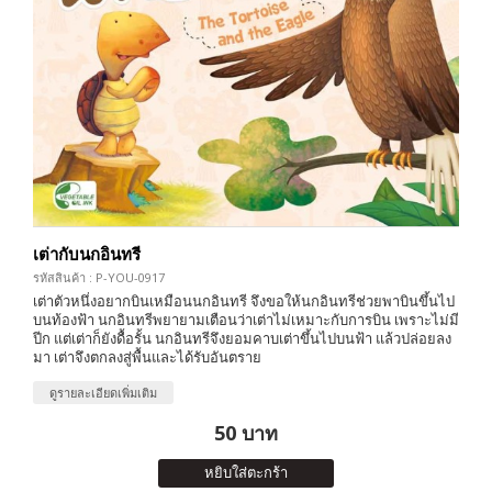
เต่ากับนกอินทรี
รหัสสินค้า : P-YOU-0917
เต่าตัวหนึ่งอยากบินเหมือนนกอินทรี จึงขอให้นกอินทรีช่วยพาบินขึ้นไป
บนท้องฟ้า นกอินทรีพยายามเตือนว่าเต่าไม่เหมาะกับการบิน เพราะไม่มี
ปีก แต่เต่าก็ยังดื้อรั้น นกอินทรีจึงยอมคาบเต่าขึ้นไปบนฟ้า แล้วปล่อยลง
มา เต่าจึงตกลงสู่พื้นและได้รับอันตราย
ดูรายละเอียดเพิ่มเติม
50 บาท
หยิบใส่ตะกร้า