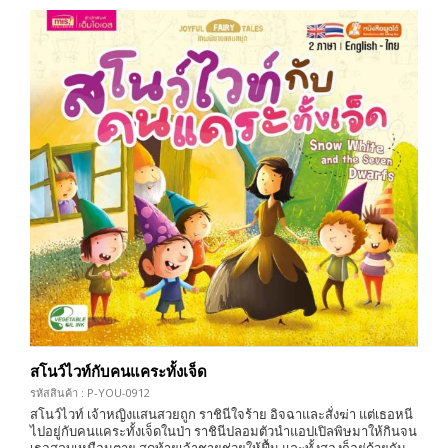
สโนว์ไวท์กับคนแคระทั้งเจ็ด
รหัสสินค้า : P-YOU-0912
สโนว์ไวท์ เจ้าหญิงแสนสวยถูก ราชินีใจร้าย อิจฉาและสั่งฆ่า แต่เธอหนี
ไปอยู่กับคนแคระทั้งเจ็ดในป่า ราชินีปลอมตัวนำแอปเปิลพิษมาให้กินจน
เธอสลบเหมือนตาย สุดท้ายเจ้าชายช่วยให้ฟื้น และทั้งสองก็อยู่ด้วยกัน