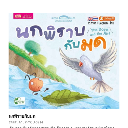
นกพิราบกับมด
รหัสสินค้า : P-YOU-0914