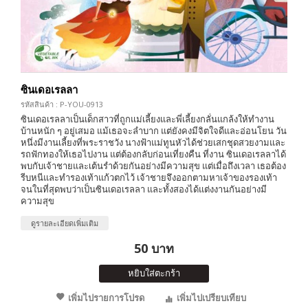
ซินเดอเรลลา
รหัสสินค้า : P-YOU-0913
ซินเดอเรลลาเป็นเด็กสาวที่ถูกแม่เลี้ยงและพี่เลี้ยงกลั่นแกล้งให้ทำงาน
บ้านหนัก ๆ อยู่เสมอ แม้เธอจะลำบาก แต่ยังคงมีจิตใจดีและอ่อนโยน วัน
หนึ่งมีงานเลี้ยงที่พระราชวัง นางฟ้าแม่ทูนหัวได้ช่วยเสกชุดสวยงามและ
รถฟักทองให้เธอไปงาน แต่ต้องกลับก่อนเที่ยงคืน ที่งาน ซินเดอเรลลาได้
พบกับเจ้าชายและเต้นรำด้วยกันอย่างมีความสุข แต่เมื่อถึงเวลา เธอต้อง
รีบหนีและทำรองเท้าแก้วตกไว้ เจ้าชายจึงออกตามหาเจ้าของรองเท้า
จนในที่สุดพบว่าเป็นซินเดอเรลลา และทั้งสองได้แต่งงานกันอย่างมี
ความสุข
ดูรายละเอียดเพิ่มเติม
50 บาท
หยิบใส่ตะกร้า
เพิ่มไปรายการโปรด
เพิ่มไปเปรียบเทียบ