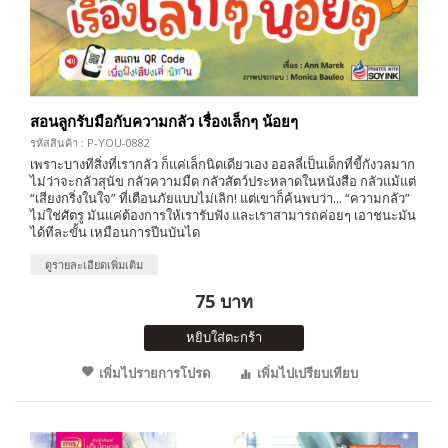
สอนลูกรับมือกับความกลัว เรื่องเล็กๆ น้อยๆ
รหัสสินค้า : P-YOU-0882
เพราะบางทีสิ่งที่เรากลัว ก็แค่เล็กนิดเดียวเอง ออลลี่เป็นเด็กที่ขี้กังวลมาก
ไม่ว่าจะกลัวสุนัข กลัวความมืด กลัวสัตว์ประหลาดในหนังสือ กลัวแม้แต่
“เสียงกริ่งในใจ” ที่เตือนภัยแบบไม่เลิก! แต่เขาก็ค้นพบว่า... “ความกลัว”
ไม่ใช่ศัตรู มันแค่ต้องการให้เรารับฟัง และเราสามารถค่อยๆ เอาชนะมัน
ได้ทีละขั้น เหมือนการปีนบันได
ดูรายละเอียดเพิ่มเติม
75 บาท
หยิบใส่ตะกร้า
เพิ่มไปรายการโปรด
เพิ่มไปเปรียบเทียบ