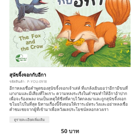
สุนัขจิ้งจอกกับอีกา
รหัสสินค้า : P-YOU-0918
อีกาหลงเชื่อคำพูดของสุนัขจิ้งจอกเจ้าเล่ห์ ที่แกล้งเยินยอว่าอีกามีขนที่
เงางามและมีเสียงที่ไพเราะ ความหลงระเริงในคำชมทำให้อีกาอ้าปาก
เพื่อจะร้องเพลง จนเป็นเหตุให้ชีสที่คาบไว้ตกลงมาและถูกสุนัขจิ้งจอก
ขโมยไปในที่สุด นิทานเรื่องนี้จึงสอนให้เราระมัดระวังและอย่าหลงเชื่อ
คำชมเชยจากผู้ที่เข้ามาเพื่อหวังผลประโยชน์หลอกลวงเรา
ดูรายละเอียดเพิ่มเติม
50 บาท