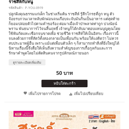
ราชสีห์กับหนู
รหัสสินค้า : P-YOU-0919
ปลูกฝังคุณธรรมแก่เด็ก ในช่วงเริ่มต้น ราชสีห์ รู้สึกโกรธที่ถูก หนู ตัว
จ้อยรบกวนเวลาหลับพักผ่อนจนเกือบจะจับมันกินเป็นอาหาร แต่สุดท้าย
ก็ยอมปล่อยตัวไปตามคำขอร้อง ต่อมาเมื่อเจ้าป่าพลาดท่าถูก บ่วงนัยน์
พราน พันธนาการไว้จนสิ้นฤทธิ์ เจ้าหนูก็ได้กลับมาตอบแทนบุญคุณโดย
ใช้ฟันกัดแทะเชือกจนขาดเพื่อ ช่วยชีวิต ราชสีห์ให้เป็นอิสระ เรื่องราวนี้
จบลงด้วยการที่สัตว์ทั้งสองกลายเป็นเพื่อนกัน พร้อมให้แง่คิดว่า ไม่ควร
สบประมาทผู้อื่น เพราะแม้แต่เพื่อนตัวเล็ก ๆ ก็สามารถทำสิ่งที่ยิ่งใหญ่ได้
นิทานเรื่องนี้จึงสื่อให้เห็นถึงความสำคัญของการเกื้อกูลกันและการ
รักษาคำพูดโดยไม่ตัดสินคนจากรูปลักษณ์ภายนอก
ดูรายละเอียดเพิ่มเติม
50 บาท
หยิบใส่ตะกร้า
เพิ่มไปรายการโปรด
เพิ่มไปเปรียบเทียบ