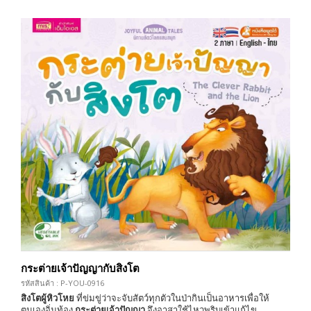
กระต่ายเจ้าปัญญากับสิงโต
รหัสสินค้า : P-YOU-0916
สิงโตผู้หิวโหย
ที่ข่มขู่ว่าจะจับสัตว์ทุกตัวในป่ากินเป็นอาหารเพื่อให้
ตนเองอิ่มท้อง
กระต่ายเจ้าปัญญา
จึงอาสาใช้ไหวพริบเข้าแก้ไข