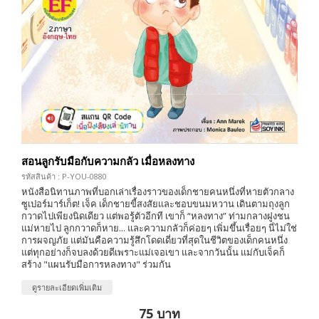
สอนลูกรับมือกับความกลัว เมื่อหลงทาง
รหัสสินค้า : P-YOU-0880
หนังสือนิทานภาพที่บอกเล่าเรื่องราวของเด็กชายคนหนึ่งที่หายตัวกลาง
ซูเปอร์มาร์เก็ต! เจ็ค เด็กชายขี้สงสัยและชอบขนมหวาน เดินตามถุงลูก
กวาดไปเพียงนิดเดียว แต่พอรู้ตัวอีกที เขาก็ “หลงทาง” ท่ามกลางฝูงชน
แม่หายไป ลูกกวาดก็หาย... และความกลัวก็ค่อยๆ เพิ่มขึ้นเรื่อยๆ นี่ไม่ใช่
การผจญภัย แต่มันคือความรู้สึกโดดเดี่ยวที่สุดในชีวิตของเด็กคนหนึ่ง
แต่ทุกอย่างก็จบลงด้วยดีเพราะแม่เจอเขา และจากวันนั้น แม่กับเจ็คก็
สร้าง "แผนรับมือการหลงทาง" ร่วมกัน
ดูรายละเอียดเพิ่มเติม
75 บาท