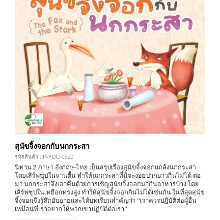
สุนัขจิ้งจอกกับนกกระสา
รหัสสินค้า : P-YOU-0920
นิทาน 2 ภาษา อังกฤษ-ไทย เป็นสรุปเรื่องสุนัขจิ้งจอกแกล้งนกกระสา
โดยเสิร์ฟซุปในจานตื้น ทำให้นกกระสาที่มีจะงอยปากยาวกินไม่ได้ ต่อ
มา นกกระสาจึงเอาคืนด้วยการเชิญสุนัขจิ้งจอกมากินอาหารบ้าง โดย
เสิร์ฟซุปในเหยือกทรงสูง ทำให้สุนัขจิ้งจอกกินไม่ได้เช่นกัน ในที่สุดสุนัข
จิ้งจอกจึงรู้สึกอับอายและได้บทเรียนสำคัญว่า "เราควรปฏิบัติต่อผู้อื่น
เหมือนที่เราอยากให้พวกเขาปฏิบัติต่อเรา"