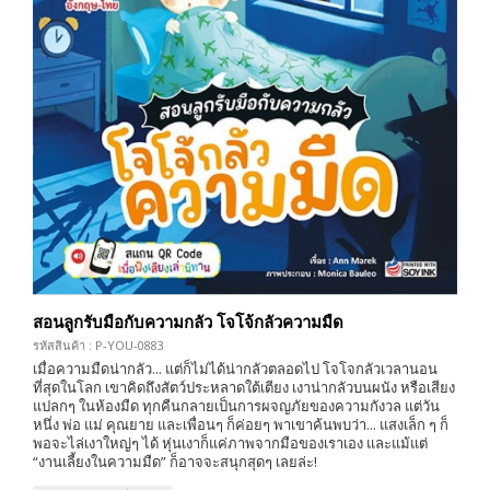
สอนลูกรับมือกับความกลัว โจโจ้กลัวความมืด
รหัสสินค้า : P-YOU-0883
เมื่อความมืดน่ากลัว... แต่ก็ไม่ได้น่ากลัวตลอดไป โจโจกลัวเวลานอน
ที่สุดในโลก เขาคิดถึงสัตว์ประหลาดใต้เตียง เงาน่ากลัวบนผนัง หรือเสียง
แปลกๆ ในห้องมืด ทุกคืนกลายเป็นการผจญภัยของความกังวล แต่วัน
หนึ่ง พ่อ แม่ คุณยาย และเพื่อนๆ ก็ค่อยๆ พาเขาค้นพบว่า... แสงเล็ก ๆ ก็
พอจะไล่เงาใหญ่ๆ ได้ หุ่นเงาก็แค่ภาพจากมือของเราเอง และแม้แต่
“งานเลี้ยงในความมืด” ก็อาจจะสนุกสุดๆ เลยล่ะ!