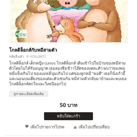
โกลดิล็อกส์กับหมีสามตัว
รหัสสินค้า : P-YOU-0911
โกลดิล็อกส์ เด็กหญิง curios โกลดิล็อกส์ เดินเข้าไปในบ้านของหมีสาม
ตัวโดยไม่ได้รับอนุญาต เธอลองชิมข้าวโอ๊ตของแต่ละตัว พบว่าของพ่อ
หมีแข็งเกินไป ของแม่หมีนุ่มเกินไป แต่ของลูกหมี “พอดี” เธอก็นั่งเก้าอี้
และนอนบนเตียงของแต่ละตัวเช่นกัน หมีสามตัวกลับมาบ้านและพบเธอ
โกลดิล็อกส์ตกใจและวิ่งหนีออกไป
ดูรายละเอียดเพิ่มเติม
50 บาท
หยิบใส่ตะกร้า
เพิ่มไปรายการโปรด
เพิ่มไปเปรียบเทียบ