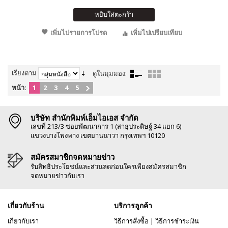
หยิบใส่ตะกร้า
เพิ่มไปรายการโปรด
เพิ่มไปเปรียบเทียบ
เรียงตาม
ดูในมุมมอง:
หน้า:
1
2
3
4
5
บริษัท สำนักพิมพ์เอ็มไอเอส จำกัด
เลขที่ 213/3 ซอยพัฒนาการ 1 (สาธุประดิษฐ์ 34 แยก 6)
แขวงบางโพงพาง เขตยานนาวา กรุงเทพฯ 10120
สมัครสมาชิกจดหมายข่าว
รับสิทธิประโยชน์และส่วนลดก่อนใครเพียงสมัครสมาชิก
จดหมายข่าวกับเรา
เกี่ยวกับร้าน
บริการลูกค้า
เกี่ยวกับเรา
วิธีการสั่งซื้อ
|
วิธีการชำระเงิน