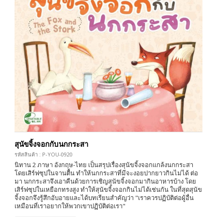
สุนัขจิ้งจอกกับนกกระสา
รหัสสินค้า : P-YOU-0920
นิทาน 2 ภาษา อังกฤษ-ไทย เป็นสรุปเรื่องสุนัขจิ้งจอกแกล้งนกกระสา
โดยเสิร์ฟซุปในจานตื้น ทำให้นกกระสาที่มีจะงอยปากยาวกินไม่ได้ ต่อ
มา นกกระสาจึงเอาคืนด้วยการเชิญสุนัขจิ้งจอกมากินอาหารบ้าง โดย
เสิร์ฟซุปในเหยือกทรงสูง ทำให้สุนัขจิ้งจอกกินไม่ได้เช่นกัน ในที่สุดสุนัข
จิ้งจอกจึงรู้สึกอับอายและได้บทเรียนสำคัญว่า "เราควรปฏิบัติต่อผู้อื่น
เหมือนที่เราอยากให้พวกเขาปฏิบัติต่อเรา"