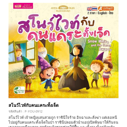
สโนว์ไวท์กับคนแคระทั้งเจ็ด
รหัสสินค้า : P-YOU-0912
สโนว์ไวท์ เจ้าหญิงแสนสวยถูก ราชินีใจร้าย อิจฉาและสั่งฆ่า แต่เธอหนี
ไปอยู่กับคนแคระทั้งเจ็ดในป่า ราชินีปลอมตัวนำแอปเปิลพิษมาให้กินจน
เธอสลบเหมือนตาย สุดท้ายเจ้าชายช่วยให้ฟื้น และทั้งสองก็อยู่ด้วยกัน