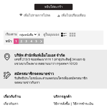
หยิบใส่ตะกร้า
เพิ่มไปรายการโปรด
เพิ่มไปเปรียบเทียบ
เรียงตาม
ดูในมุมมอง:
หน้า:
1
2
3
4
5
บริษัท สำนักพิมพ์เอ็มไอเอส จำกัด
เลขที่ 213/3 ซอยพัฒนาการ 1 (สาธุประดิษฐ์ 34 แยก 6)
แขวงบางโพงพาง เขตยานนาวา กรุงเทพฯ 10120
สมัครสมาชิกจดหมายข่าว
รับสิทธิประโยชน์และส่วนลดก่อนใครเพียงสมัครสมาชิก
จดหมายข่าวกับเรา
เกี่ยวกับร้าน
บริการลูกค้า
เกี่ยวกับเรา
วิธีการสั่งซื้อ
|
วิธีการชำระเงิน