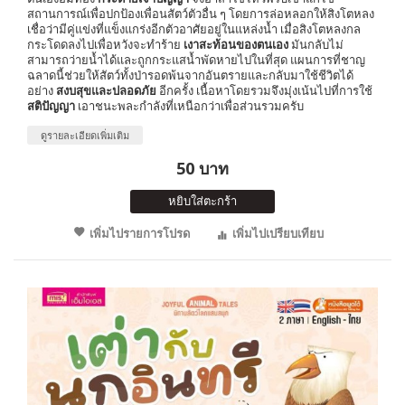
สถานการณ์เพื่อปกป้องเพื่อนสัตว์ตัวอื่น ๆ โดยการล่อหลอกให้สิงโตหลง
เชื่อว่ามีคู่แข่งที่แข็งแกร่งอีกตัวอาศัยอยู่ในแหล่งน้ำ เมื่อสิงโตหลงกล
กระโดดลงไปเพื่อหวังจะทำร้าย
เงาสะท้อนของตนเอง
มันกลับไม่
สามารถว่ายน้ำได้และถูกกระแสน้ำพัดหายไปในที่สุด แผนการที่ชาญ
ฉลาดนี้ช่วยให้สัตว์ทั้งป่ารอดพ้นจากอันตรายและกลับมาใช้ชีวิตได้
อย่าง
สงบสุขและปลอดภัย
อีกครั้ง เนื้อหาโดยรวมจึงมุ่งเน้นไปที่การใช้
สติปัญญา
เอาชนะพละกำลังที่เหนือกว่าเพื่อส่วนรวมครับ
ดูรายละเอียดเพิ่มเติม
50 บาท
หยิบใส่ตะกร้า
เพิ่มไปรายการโปรด
เพิ่มไปเปรียบเทียบ