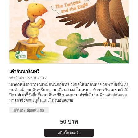
เต่ากับนกอินทรี
รหัสสินค้า : P-YOU-0917
เต่าตัวหนึ่งอยากบินเหมือนนกอินทรี จึงขอให้นกอินทรีช่วยพาบินขึ้นไป
บนท้องฟ้า นกอินทรีพยายามเตือนว่าเต่าไม่เหมาะกับการบิน เพราะไม่มี
ปีก แต่เต่าก็ยังดื้อรั้น นกอินทรีจึงยอมคาบเต่าขึ้นไปบนฟ้า แล้วปล่อยลง
มา เต่าจึงตกลงสู่พื้นและได้รับอันตราย
ดูรายละเอียดเพิ่มเติม
50 บาท
หยิบใส่ตะกร้า