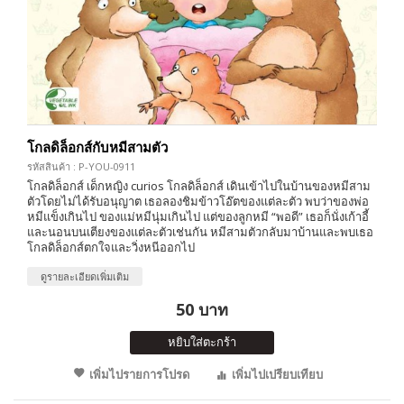
โกลดิล็อกส์กับหมีสามตัว
รหัสสินค้า : P-YOU-0911
โกลดิล็อกส์ เด็กหญิง curios โกลดิล็อกส์ เดินเข้าไปในบ้านของหมีสาม
ตัวโดยไม่ได้รับอนุญาต เธอลองชิมข้าวโอ๊ตของแต่ละตัว พบว่าของพ่อ
หมีแข็งเกินไป ของแม่หมีนุ่มเกินไป แต่ของลูกหมี “พอดี” เธอก็นั่งเก้าอี้
และนอนบนเตียงของแต่ละตัวเช่นกัน หมีสามตัวกลับมาบ้านและพบเธอ
โกลดิล็อกส์ตกใจและวิ่งหนีออกไป
ดูรายละเอียดเพิ่มเติม
50 บาท
หยิบใส่ตะกร้า
เพิ่มไปรายการโปรด
เพิ่มไปเปรียบเทียบ