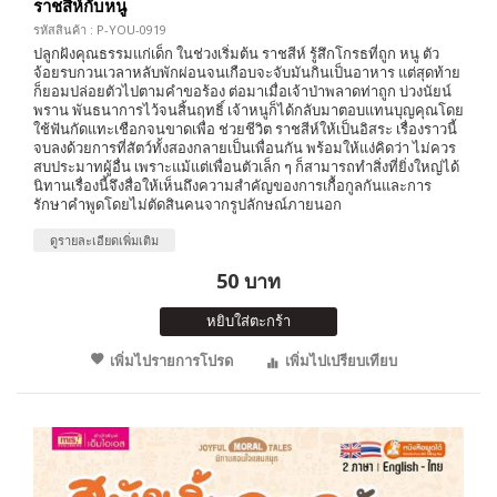
ราชสีห์กับหนู
รหัสสินค้า : P-YOU-0919
ปลูกฝังคุณธรรมแก่เด็ก ในช่วงเริ่มต้น ราชสีห์ รู้สึกโกรธที่ถูก หนู ตัว
จ้อยรบกวนเวลาหลับพักผ่อนจนเกือบจะจับมันกินเป็นอาหาร แต่สุดท้าย
ก็ยอมปล่อยตัวไปตามคำขอร้อง ต่อมาเมื่อเจ้าป่าพลาดท่าถูก บ่วงนัยน์
พราน พันธนาการไว้จนสิ้นฤทธิ์ เจ้าหนูก็ได้กลับมาตอบแทนบุญคุณโดย
ใช้ฟันกัดแทะเชือกจนขาดเพื่อ ช่วยชีวิต ราชสีห์ให้เป็นอิสระ เรื่องราวนี้
จบลงด้วยการที่สัตว์ทั้งสองกลายเป็นเพื่อนกัน พร้อมให้แง่คิดว่า ไม่ควร
สบประมาทผู้อื่น เพราะแม้แต่เพื่อนตัวเล็ก ๆ ก็สามารถทำสิ่งที่ยิ่งใหญ่ได้
นิทานเรื่องนี้จึงสื่อให้เห็นถึงความสำคัญของการเกื้อกูลกันและการ
รักษาคำพูดโดยไม่ตัดสินคนจากรูปลักษณ์ภายนอก
ดูรายละเอียดเพิ่มเติม
50 บาท
หยิบใส่ตะกร้า
เพิ่มไปรายการโปรด
เพิ่มไปเปรียบเทียบ