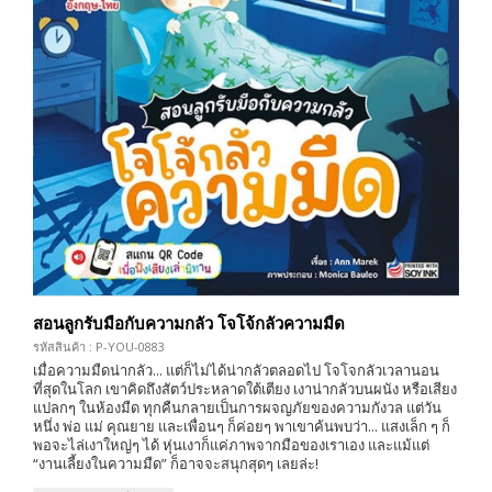
สอนลูกรับมือกับความกลัว โจโจ้กลัวความมืด
รหัสสินค้า : P-YOU-0883
เมื่อความมืดน่ากลัว... แต่ก็ไม่ได้น่ากลัวตลอดไป โจโจกลัวเวลานอน
ที่สุดในโลก เขาคิดถึงสัตว์ประหลาดใต้เตียง เงาน่ากลัวบนผนัง หรือเสียง
แปลกๆ ในห้องมืด ทุกคืนกลายเป็นการผจญภัยของความกังวล แต่วัน
หนึ่ง พ่อ แม่ คุณยาย และเพื่อนๆ ก็ค่อยๆ พาเขาค้นพบว่า... แสงเล็ก ๆ ก็
พอจะไล่เงาใหญ่ๆ ได้ หุ่นเงาก็แค่ภาพจากมือของเราเอง และแม้แต่
“งานเลี้ยงในความมืด” ก็อาจจะสนุกสุดๆ เลยล่ะ!