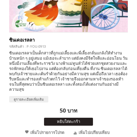
ซินเดอเรลลา
รหัสสินค้า : P-YOU-0913
ซินเดอเรลลาเป็นเด็กสาวที่ถูกแม่เลี้ยงและพี่เลี้ยงกลั่นแกล้งให้ทำงาน
บ้านหนัก ๆ อยู่เสมอ แม้เธอจะลำบาก แต่ยังคงมีจิตใจดีและอ่อนโยน วัน
หนึ่งมีงานเลี้ยงที่พระราชวัง นางฟ้าแม่ทูนหัวได้ช่วยเสกชุดสวยงามและ
รถฟักทองให้เธอไปงาน แต่ต้องกลับก่อนเที่ยงคืน ที่งาน ซินเดอเรลลาได้
พบกับเจ้าชายและเต้นรำด้วยกันอย่างมีความสุข แต่เมื่อถึงเวลา เธอต้อง
รีบหนีและทำรองเท้าแก้วตกไว้ เจ้าชายจึงออกตามหาเจ้าของรองเท้า
จนในที่สุดพบว่าเป็นซินเดอเรลลา และทั้งสองได้แต่งงานกันอย่างมี
ความสุข
ดูรายละเอียดเพิ่มเติม
50 บาท
หยิบใส่ตะกร้า
เพิ่มไปรายการโปรด
เพิ่มไปเปรียบเทียบ