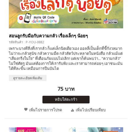
สอนลูกรับมือกับความกลัว เรื่องเล็กๆ น้อยๆ
รหัสสินค้า : P-YOU-0882
เพราะบางทีสิ่งที่เรากลัว ก็แค่เล็กนิดเดียวเอง ออลลี่เป็นเด็กที่ขี้กังวลมาก
ไม่ว่าจะกลัวสุนัข กลัวความมืด กลัวสัตว์ประหลาดในหนังสือ กลัวแม้แต่
“เสียงกริ่งในใจ” ที่เตือนภัยแบบไม่เลิก! แต่เขาก็ค้นพบว่า... “ความกลัว”
ไม่ใช่ศัตรู มันแค่ต้องการให้เรารับฟัง และเราสามารถค่อยๆ เอาชนะมัน
ได้ทีละขั้น เหมือนการปีนบันได
ดูรายละเอียดเพิ่มเติม
75 บาท
หยิบใส่ตะกร้า
เพิ่มไปรายการโปรด
เพิ่มไปเปรียบเทียบ