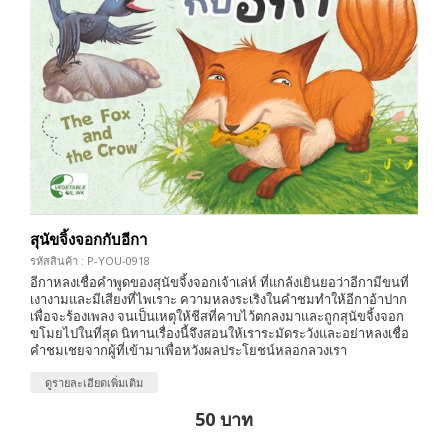
สุนัขจิ้งจอกกับอีกา
รหัสสินค้า : P-YOU-0918
อีกาหลงเชื่อคำพูดของสุนัขจิ้งจอกเจ้าเล่ห์ ที่แกล้งเยินยอว่าอีกามีขนที่
เงางามและมีเสียงที่ไพเราะ ความหลงระเริงในคำชมทำให้อีกาอ้าปาก
เพื่อจะร้องเพลง จนเป็นเหตุให้ชีสที่คาบไว้ตกลงมาและถูกสุนัขจิ้งจอก
ขโมยไปในที่สุด นิทานเรื่องนี้จึงสอนให้เราระมัดระวังและอย่าหลงเชื่อ
คำชมเชยจากผู้ที่เข้ามาเพื่อหวังผลประโยชน์หลอกลวงเรา
ดูรายละเอียดเพิ่มเติม
50 บาท