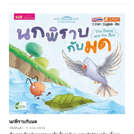
นกพิราบกับมด
รหัสสินค้า : P-YOU-0914