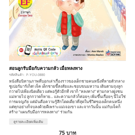
สอนลูกรับมือกับความกลัว เมื่อหลงทาง
รหัสสินค้า : P-YOU-0880
หนังสือนิทานภาพที่บอกเล่าเรื่องราวของเด็กชายคนหนึ่งที่หายตัวกลาง
ซูเปอร์มาร์เก็ต! เจ็ค เด็กชายขี้สงสัยและชอบขนมหวาน เดินตามถุงลูก
กวาดไปเพียงนิดเดียว แต่พอรู้ตัวอีกที เขาก็ “หลงทาง” ท่ามกลางฝูงชน
แม่หายไป ลูกกวาดก็หาย... และความกลัวก็ค่อยๆ เพิ่มขึ้นเรื่อยๆ นี่ไม่ใช่
การผจญภัย แต่มันคือความรู้สึกโดดเดี่ยวที่สุดในชีวิตของเด็กคนหนึ่ง
แต่ทุกอย่างก็จบลงด้วยดีเพราะแม่เจอเขา และจากวันนั้น แม่กับเจ็คก็
สร้าง "แผนรับมือการหลงทาง" ร่วมกัน
ดูรายละเอียดเพิ่มเติม
75 บาท