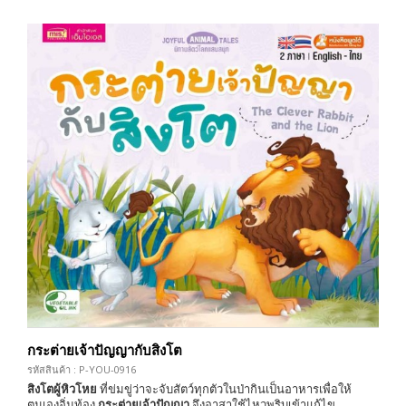
กระต่ายเจ้าปัญญากับสิงโต
รหัสสินค้า : P-YOU-0916
สิงโตผู้หิวโหย
ที่ข่มขู่ว่าจะจับสัตว์ทุกตัวในป่ากินเป็นอาหารเพื่อให้
ตนเองอิ่มท้อง
กระต่ายเจ้าปัญญา
จึงอาสาใช้ไหวพริบเข้าแก้ไข