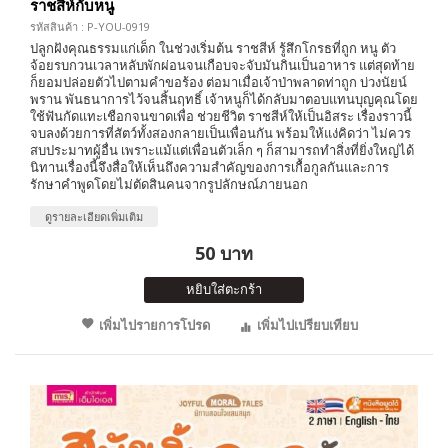
ราชสีห์กับหนู
รหัสสินค้า : P-YOU-0919
ปลูกฝังคุณธรรมแก่เด็ก ในช่วงเริ่มต้น ราชสีห์ รู้สึกโกรธที่ถูก หนู ตัว
จ้อยรบกวนเวลาหลับพักผ่อนจนเกือบจะจับมันกินเป็นอาหาร แต่สุดท้าย
ก็ยอมปล่อยตัวไปตามคำขอร้อง ต่อมาเมื่อเจ้าป่าพลาดท่าถูก บ่วงนัยน์
พราน พันธนาการไว้จนสิ้นฤทธิ์ เจ้าหนูก็ได้กลับมาตอบแทนบุญคุณโดย
ใช้ฟันกัดแทะเชือกจนขาดเพื่อ ช่วยชีวิต ราชสีห์ให้เป็นอิสระ เรื่องราวนี้
จบลงด้วยการที่สัตว์ทั้งสองกลายเป็นเพื่อนกัน พร้อมให้แง่คิดว่า ไม่ควร
สบประมาทผู้อื่น เพราะแม้แต่เพื่อนตัวเล็ก ๆ ก็สามารถทำสิ่งที่ยิ่งใหญ่ได้
นิทานเรื่องนี้จึงสื่อให้เห็นถึงความสำคัญของการเกื้อกูลกันและการ
รักษาคำพูดโดยไม่ตัดสินคนจากรูปลักษณ์ภายนอก
ดูรายละเอียดเพิ่มเติม
50 บาท
หยิบใส่ตะกร้า
เพิ่มไปรายการโปรด
เพิ่มไปเปรียบเทียบ