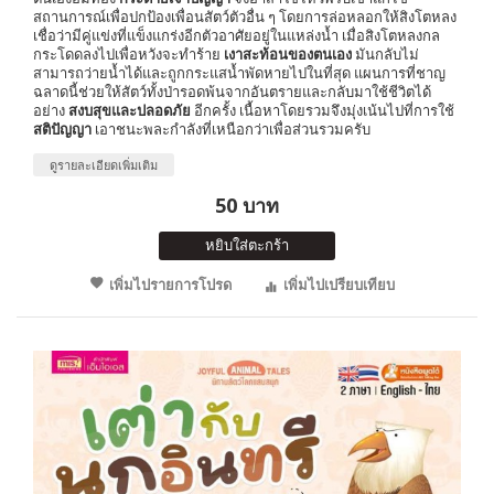
สถานการณ์เพื่อปกป้องเพื่อนสัตว์ตัวอื่น ๆ โดยการล่อหลอกให้สิงโตหลง
เชื่อว่ามีคู่แข่งที่แข็งแกร่งอีกตัวอาศัยอยู่ในแหล่งน้ำ เมื่อสิงโตหลงกล
กระโดดลงไปเพื่อหวังจะทำร้าย
เงาสะท้อนของตนเอง
มันกลับไม่
สามารถว่ายน้ำได้และถูกกระแสน้ำพัดหายไปในที่สุด แผนการที่ชาญ
ฉลาดนี้ช่วยให้สัตว์ทั้งป่ารอดพ้นจากอันตรายและกลับมาใช้ชีวิตได้
อย่าง
สงบสุขและปลอดภัย
อีกครั้ง เนื้อหาโดยรวมจึงมุ่งเน้นไปที่การใช้
สติปัญญา
เอาชนะพละกำลังที่เหนือกว่าเพื่อส่วนรวมครับ
ดูรายละเอียดเพิ่มเติม
50 บาท
หยิบใส่ตะกร้า
เพิ่มไปรายการโปรด
เพิ่มไปเปรียบเทียบ