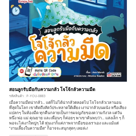
สอนลูกรับมือกับความกลัว โจโจ้กลัวความมืด
รหัสสินค้า : P-YOU-0883
เมื่อความมืดน่ากลัว... แต่ก็ไม่ได้น่ากลัวตลอดไป โจโจกลัวเวลานอน
ที่สุดในโลก เขาคิดถึงสัตว์ประหลาดใต้เตียง เงาน่ากลัวบนผนัง หรือเสียง
แปลกๆ ในห้องมืด ทุกคืนกลายเป็นการผจญภัยของความกังวล แต่วัน
หนึ่ง พ่อ แม่ คุณยาย และเพื่อนๆ ก็ค่อยๆ พาเขาค้นพบว่า... แสงเล็ก ๆ ก็
พอจะไล่เงาใหญ่ๆ ได้ หุ่นเงาก็แค่ภาพจากมือของเราเอง และแม้แต่
“งานเลี้ยงในความมืด” ก็อาจจะสนุกสุดๆ เลยล่ะ!