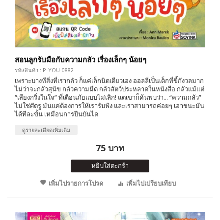
สอนลูกรับมือกับความกลัว เรื่องเล็กๆ น้อยๆ
รหัสสินค้า : P-YOU-0882
เพราะบางทีสิ่งที่เรากลัว ก็แค่เล็กนิดเดียวเอง ออลลี่เป็นเด็กที่ขี้กังวลมาก
ไม่ว่าจะกลัวสุนัข กลัวความมืด กลัวสัตว์ประหลาดในหนังสือ กลัวแม้แต่
“เสียงกริ่งในใจ” ที่เตือนภัยแบบไม่เลิก! แต่เขาก็ค้นพบว่า... “ความกลัว”
ไม่ใช่ศัตรู มันแค่ต้องการให้เรารับฟัง และเราสามารถค่อยๆ เอาชนะมัน
ได้ทีละขั้น เหมือนการปีนบันได
ดูรายละเอียดเพิ่มเติม
75 บาท
หยิบใส่ตะกร้า
เพิ่มไปรายการโปรด
เพิ่มไปเปรียบเทียบ