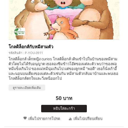
โกลดิล็อกส์กับหมีสามตัว
รหัสสินค้า : P-YOU-0911
โกลดิล็อกส์ เด็กหญิง curios โกลดิล็อกส์ เดินเข้าไปในบ้านของหมีสาม
ตัวโดยไม่ได้รับอนุญาต เธอลองชิมข้าวโอ๊ตของแต่ละตัว พบว่าของพ่อ
หมีแข็งเกินไป ของแม่หมีนุ่มเกินไป แต่ของลูกหมี “พอดี” เธอก็นั่งเก้าอี้
และนอนบนเตียงของแต่ละตัวเช่นกัน หมีสามตัวกลับมาบ้านและพบเธอ
โกลดิล็อกส์ตกใจและวิ่งหนีออกไป
ดูรายละเอียดเพิ่มเติม
50 บาท
หยิบใส่ตะกร้า
เพิ่มไปรายการโปรด
เพิ่มไปเปรียบเทียบ