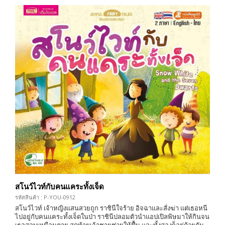
สโนว์ไวท์กับคนแคระทั้งเจ็ด
รหัสสินค้า : P-YOU-0912
สโนว์ไวท์ เจ้าหญิงแสนสวยถูก ราชินีใจร้าย อิจฉาและสั่งฆ่า แต่เธอหนี
ไปอยู่กับคนแคระทั้งเจ็ดในป่า ราชินีปลอมตัวนำแอปเปิลพิษมาให้กินจน
เธอสลบเหมือนตาย สุดท้ายเจ้าชายช่วยให้ฟื้น และทั้งสองก็อยู่ด้วยกัน