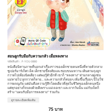
สอนลูกรับมือกับความกลัว เมื่อหลงทาง
รหัสสินค้า : P-YOU-0880
หนังสือนิทานภาพที่บอกเล่าเรื่องราวของเด็กชายคนหนึ่งที่หายตัวกลาง
ซูเปอร์มาร์เก็ต! เจ็ค เด็กชายขี้สงสัยและชอบขนมหวาน เดินตามถุงลูก
กวาดไปเพียงนิดเดียว แต่พอรู้ตัวอีกที เขาก็ “หลงทาง” ท่ามกลางฝูงชน
แม่หายไป ลูกกวาดก็หาย... และความกลัวก็ค่อยๆ เพิ่มขึ้นเรื่อยๆ นี่ไม่ใช่
การผจญภัย แต่มันคือความรู้สึกโดดเดี่ยวที่สุดในชีวิตของเด็กคนหนึ่ง
แต่ทุกอย่างก็จบลงด้วยดีเพราะแม่เจอเขา และจากวันนั้น แม่กับเจ็คก็
สร้าง "แผนรับมือการหลงทาง" ร่วมกัน
ดูรายละเอียดเพิ่มเติม
75 บาท