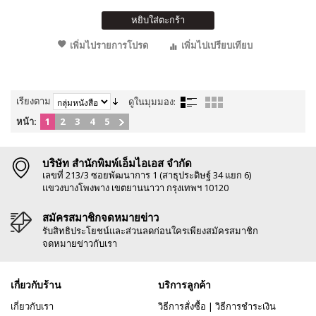
หยิบใส่ตะกร้า
เพิ่มไปรายการโปรด
เพิ่มไปเปรียบเทียบ
เรียงตาม
ดูในมุมมอง:
หน้า:
1
2
3
4
5
บริษัท สำนักพิมพ์เอ็มไอเอส จำกัด
เลขที่ 213/3 ซอยพัฒนาการ 1 (สาธุประดิษฐ์ 34 แยก 6)
แขวงบางโพงพาง เขตยานนาวา กรุงเทพฯ 10120
สมัครสมาชิกจดหมายข่าว
รับสิทธิประโยชน์และส่วนลดก่อนใครเพียงสมัครสมาชิก
จดหมายข่าวกับเรา
เกี่ยวกับร้าน
บริการลูกค้า
เกี่ยวกับเรา
วิธีการสั่งซื้อ
|
วิธีการชำระเงิน