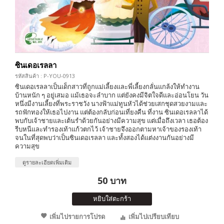
ซินเดอเรลลา
รหัสสินค้า : P-YOU-0913
ซินเดอเรลลาเป็นเด็กสาวที่ถูกแม่เลี้ยงและพี่เลี้ยงกลั่นแกล้งให้ทำงาน
บ้านหนัก ๆ อยู่เสมอ แม้เธอจะลำบาก แต่ยังคงมีจิตใจดีและอ่อนโยน วัน
หนึ่งมีงานเลี้ยงที่พระราชวัง นางฟ้าแม่ทูนหัวได้ช่วยเสกชุดสวยงามและ
รถฟักทองให้เธอไปงาน แต่ต้องกลับก่อนเที่ยงคืน ที่งาน ซินเดอเรลลาได้
พบกับเจ้าชายและเต้นรำด้วยกันอย่างมีความสุข แต่เมื่อถึงเวลา เธอต้อง
รีบหนีและทำรองเท้าแก้วตกไว้ เจ้าชายจึงออกตามหาเจ้าของรองเท้า
จนในที่สุดพบว่าเป็นซินเดอเรลลา และทั้งสองได้แต่งงานกันอย่างมี
ความสุข
ดูรายละเอียดเพิ่มเติม
50 บาท
หยิบใส่ตะกร้า
เพิ่มไปรายการโปรด
เพิ่มไปเปรียบเทียบ