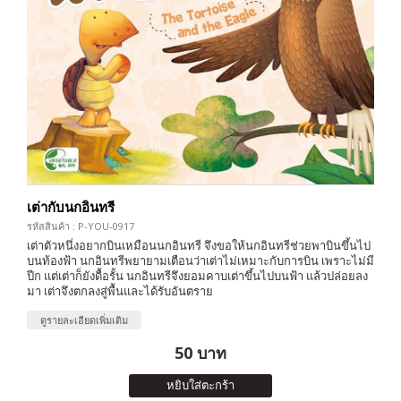
เต่ากับนกอินทรี
รหัสสินค้า : P-YOU-0917
เต่าตัวหนึ่งอยากบินเหมือนนกอินทรี จึงขอให้นกอินทรีช่วยพาบินขึ้นไป
บนท้องฟ้า นกอินทรีพยายามเตือนว่าเต่าไม่เหมาะกับการบิน เพราะไม่มี
ปีก แต่เต่าก็ยังดื้อรั้น นกอินทรีจึงยอมคาบเต่าขึ้นไปบนฟ้า แล้วปล่อยลง
มา เต่าจึงตกลงสู่พื้นและได้รับอันตราย
ดูรายละเอียดเพิ่มเติม
50 บาท
หยิบใส่ตะกร้า