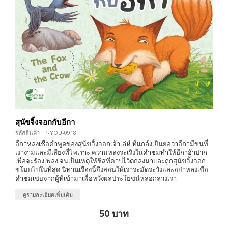
สุนัขจิ้งจอกกับอีกา
รหัสสินค้า : P-YOU-0918
อีกาหลงเชื่อคำพูดของสุนัขจิ้งจอกเจ้าเล่ห์ ที่แกล้งเยินยอว่าอีกามีขนที่
เงางามและมีเสียงที่ไพเราะ ความหลงระเริงในคำชมทำให้อีกาอ้าปาก
เพื่อจะร้องเพลง จนเป็นเหตุให้ชีสที่คาบไว้ตกลงมาและถูกสุนัขจิ้งจอก
ขโมยไปในที่สุด นิทานเรื่องนี้จึงสอนให้เราระมัดระวังและอย่าหลงเชื่อ
คำชมเชยจากผู้ที่เข้ามาเพื่อหวังผลประโยชน์หลอกลวงเรา
ดูรายละเอียดเพิ่มเติม
50 บาท