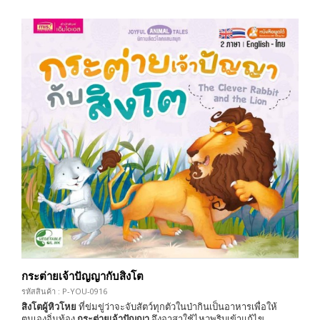
กระต่ายเจ้าปัญญากับสิงโต
รหัสสินค้า : P-YOU-0916
สิงโตผู้หิวโหย
ที่ข่มขู่ว่าจะจับสัตว์ทุกตัวในป่ากินเป็นอาหารเพื่อให้
ตนเองอิ่มท้อง
กระต่ายเจ้าปัญญา
จึงอาสาใช้ไหวพริบเข้าแก้ไข