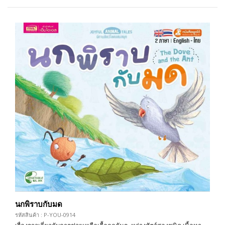
นกพิราบกับมด
รหัสสินค้า : P-YOU-0914