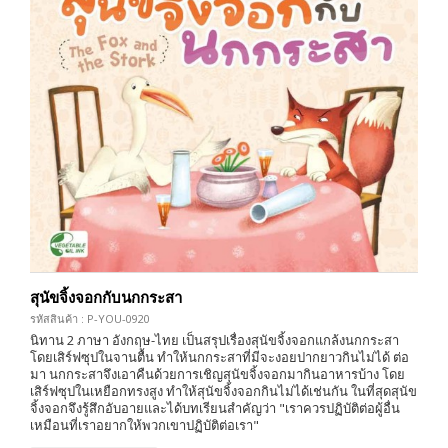
สุนัขจิ้งจอกกับนกกระสา
รหัสสินค้า : P-YOU-0920
นิทาน 2 ภาษา อังกฤษ-ไทย เป็นสรุปเรื่องสุนัขจิ้งจอกแกล้งนกกระสา
โดยเสิร์ฟซุปในจานตื้น ทำให้นกกระสาที่มีจะงอยปากยาวกินไม่ได้ ต่อ
มา นกกระสาจึงเอาคืนด้วยการเชิญสุนัขจิ้งจอกมากินอาหารบ้าง โดย
เสิร์ฟซุปในเหยือกทรงสูง ทำให้สุนัขจิ้งจอกกินไม่ได้เช่นกัน ในที่สุดสุนัข
จิ้งจอกจึงรู้สึกอับอายและได้บทเรียนสำคัญว่า "เราควรปฏิบัติต่อผู้อื่น
เหมือนที่เราอยากให้พวกเขาปฏิบัติต่อเรา"