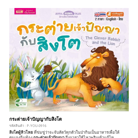
กระต่ายเจ้าปัญญากับสิงโต
รหัสสินค้า : P-YOU-0916
สิงโตผู้หิวโหย
ที่ข่มขู่ว่าจะจับสัตว์ทุกตัวในป่ากินเป็นอาหารเพื่อให้
ตนเองอิ่มท้อง
กระต่ายเจ้าปัญญา
จึงอาสาใช้ไหวพริบเข้าแก้ไข