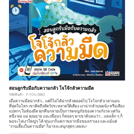
สอนลูกรับมือกับความกลัว โจโจ้กลัวความมืด
รหัสสินค้า : P-YOU-0883
เมื่อความมืดน่ากลัว... แต่ก็ไม่ได้น่ากลัวตลอดไป โจโจกลัวเวลานอน
ที่สุดในโลก เขาคิดถึงสัตว์ประหลาดใต้เตียง เงาน่ากลัวบนผนัง หรือเสียง
แปลกๆ ในห้องมืด ทุกคืนกลายเป็นการผจญภัยของความกังวล แต่วัน
หนึ่ง พ่อ แม่ คุณยาย และเพื่อนๆ ก็ค่อยๆ พาเขาค้นพบว่า... แสงเล็ก ๆ ก็
พอจะไล่เงาใหญ่ๆ ได้ หุ่นเงาก็แค่ภาพจากมือของเราเอง และแม้แต่
“งานเลี้ยงในความมืด” ก็อาจจะสนุกสุดๆ เลยล่ะ!