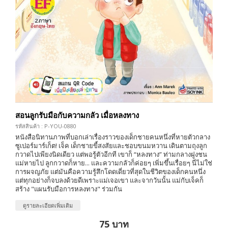
สอนลูกรับมือกับความกลัว เมื่อหลงทาง
รหัสสินค้า : P-YOU-0880
หนังสือนิทานภาพที่บอกเล่าเรื่องราวของเด็กชายคนหนึ่งที่หายตัวกลาง
ซูเปอร์มาร์เก็ต! เจ็ค เด็กชายขี้สงสัยและชอบขนมหวาน เดินตามถุงลูก
กวาดไปเพียงนิดเดียว แต่พอรู้ตัวอีกที เขาก็ “หลงทาง” ท่ามกลางฝูงชน
แม่หายไป ลูกกวาดก็หาย... และความกลัวก็ค่อยๆ เพิ่มขึ้นเรื่อยๆ นี่ไม่ใช่
การผจญภัย แต่มันคือความรู้สึกโดดเดี่ยวที่สุดในชีวิตของเด็กคนหนึ่ง
แต่ทุกอย่างก็จบลงด้วยดีเพราะแม่เจอเขา และจากวันนั้น แม่กับเจ็คก็
สร้าง "แผนรับมือการหลงทาง" ร่วมกัน
ดูรายละเอียดเพิ่มเติม
75 บาท