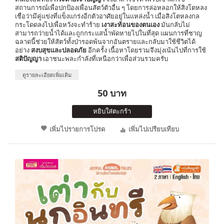
สถานการณ์เพื่อปกป้องเพื่อนสัตว์ตัวอื่น ๆ โดยการล่อหลอกให้สิงโตหลง
เชื่อว่ามีคู่แข่งที่แข็งแกร่งอีกตัวอาศัยอยู่ในแหล่งน้ำ เมื่อสิงโตหลงกล
กระโดดลงไปเพื่อหวังจะทำร้าย
เงาสะท้อนของตนเอง
มันกลับไม่
สามารถว่ายน้ำได้และถูกกระแสน้ำพัดหายไปในที่สุด แผนการที่ชาญ
ฉลาดนี้ช่วยให้สัตว์ทั้งป่ารอดพ้นจากอันตรายและกลับมาใช้ชีวิตได้
อย่าง
สงบสุขและปลอดภัย
อีกครั้ง เนื้อหาโดยรวมจึงมุ่งเน้นไปที่การใช้
สติปัญญา
เอาชนะพละกำลังที่เหนือกว่าเพื่อส่วนรวมครับ
ดูรายละเอียดเพิ่มเติม
50 บาท
หยิบใส่ตะกร้า
เพิ่มไปรายการโปรด
เพิ่มไปเปรียบเทียบ