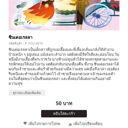
ซินเดอเรลลา
รหัสสินค้า : P-YOU-0913
ซินเดอเรลลาเป็นเด็กสาวที่ถูกแม่เลี้ยงและพี่เลี้ยงกลั่นแกล้งให้ทำงาน
บ้านหนัก ๆ อยู่เสมอ แม้เธอจะลำบาก แต่ยังคงมีจิตใจดีและอ่อนโยน วัน
หนึ่งมีงานเลี้ยงที่พระราชวัง นางฟ้าแม่ทูนหัวได้ช่วยเสกชุดสวยงามและ
รถฟักทองให้เธอไปงาน แต่ต้องกลับก่อนเที่ยงคืน ที่งาน ซินเดอเรลลาได้
พบกับเจ้าชายและเต้นรำด้วยกันอย่างมีความสุข แต่เมื่อถึงเวลา เธอต้อง
รีบหนีและทำรองเท้าแก้วตกไว้ เจ้าชายจึงออกตามหาเจ้าของรองเท้า
จนในที่สุดพบว่าเป็นซินเดอเรลลา และทั้งสองได้แต่งงานกันอย่างมี
ความสุข
ดูรายละเอียดเพิ่มเติม
50 บาท
หยิบใส่ตะกร้า
เพิ่มไปรายการโปรด
เพิ่มไปเปรียบเทียบ