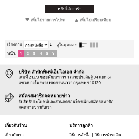
หยิบใส่ตะกร้า
เพิ่มไปรายการโปรด
เพิ่มไปเปรียบเทียบ
เรียงตาม
ดูในมุมมอง:
หน้า:
1
2
3
4
5
บริษัท สำนักพิมพ์เอ็มไอเอส จำกัด
เลขที่ 213/3 ซอยพัฒนาการ 1 (สาธุประดิษฐ์ 34 แยก 6)
แขวงบางโพงพาง เขตยานนาวา กรุงเทพฯ 10120
สมัครสมาชิกจดหมายข่าว
รับสิทธิประโยชน์และส่วนลดก่อนใครเพียงสมัครสมาชิก
จดหมายข่าวกับเรา
เกี่ยวกับร้าน
บริการลูกค้า
เกี่ยวกับเรา
วิธีการสั่งซื้อ
|
วิธีการชำระเงิน