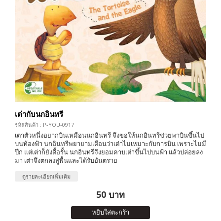
เต่ากับนกอินทรี
รหัสสินค้า : P-YOU-0917
เต่าตัวหนึ่งอยากบินเหมือนนกอินทรี จึงขอให้นกอินทรีช่วยพาบินขึ้นไป
บนท้องฟ้า นกอินทรีพยายามเตือนว่าเต่าไม่เหมาะกับการบิน เพราะไม่มี
ปีก แต่เต่าก็ยังดื้อรั้น นกอินทรีจึงยอมคาบเต่าขึ้นไปบนฟ้า แล้วปล่อยลง
มา เต่าจึงตกลงสู่พื้นและได้รับอันตราย
ดูรายละเอียดเพิ่มเติม
50 บาท
หยิบใส่ตะกร้า