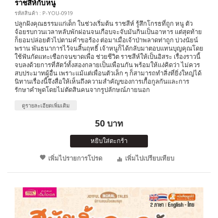
ราชสีห์กับหนู
รหัสสินค้า : P-YOU-0919
ปลูกฝังคุณธรรมแก่เด็ก ในช่วงเริ่มต้น ราชสีห์ รู้สึกโกรธที่ถูก หนู ตัว
จ้อยรบกวนเวลาหลับพักผ่อนจนเกือบจะจับมันกินเป็นอาหาร แต่สุดท้าย
ก็ยอมปล่อยตัวไปตามคำขอร้อง ต่อมาเมื่อเจ้าป่าพลาดท่าถูก บ่วงนัยน์
พราน พันธนาการไว้จนสิ้นฤทธิ์ เจ้าหนูก็ได้กลับมาตอบแทนบุญคุณโดย
ใช้ฟันกัดแทะเชือกจนขาดเพื่อ ช่วยชีวิต ราชสีห์ให้เป็นอิสระ เรื่องราวนี้
จบลงด้วยการที่สัตว์ทั้งสองกลายเป็นเพื่อนกัน พร้อมให้แง่คิดว่า ไม่ควร
สบประมาทผู้อื่น เพราะแม้แต่เพื่อนตัวเล็ก ๆ ก็สามารถทำสิ่งที่ยิ่งใหญ่ได้
นิทานเรื่องนี้จึงสื่อให้เห็นถึงความสำคัญของการเกื้อกูลกันและการ
รักษาคำพูดโดยไม่ตัดสินคนจากรูปลักษณ์ภายนอก
ดูรายละเอียดเพิ่มเติม
50 บาท
หยิบใส่ตะกร้า
เพิ่มไปรายการโปรด
เพิ่มไปเปรียบเทียบ