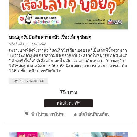
สอนลูกรับมือกับความกลัว เรื่องเล็กๆ น้อยๆ
รหัสสินค้า : P-YOU-0882
เพราะบางทีสิ่งที่เรากลัว ก็แค่เล็กนิดเดียวเอง ออลลี่เป็นเด็กที่ขี้กังวลมาก
ไม่ว่าจะกลัวสุนัข กลัวความมืด กลัวสัตว์ประหลาดในหนังสือ กลัวแม้แต่
“เสียงกริ่งในใจ” ที่เตือนภัยแบบไม่เลิก! แต่เขาก็ค้นพบว่า... “ความกลัว”
ไม่ใช่ศัตรู มันแค่ต้องการให้เรารับฟัง และเราสามารถค่อยๆ เอาชนะมัน
ได้ทีละขั้น เหมือนการปีนบันได
ดูรายละเอียดเพิ่มเติม
75 บาท
หยิบใส่ตะกร้า
เพิ่มไปรายการโปรด
เพิ่มไปเปรียบเทียบ