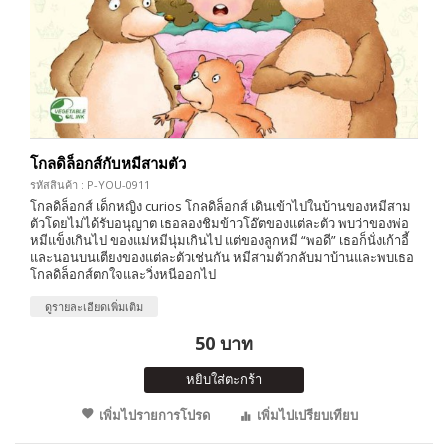
โกลดิล็อกส์กับหมีสามตัว
รหัสสินค้า : P-YOU-0911
โกลดิล็อกส์ เด็กหญิง curios โกลดิล็อกส์ เดินเข้าไปในบ้านของหมีสาม
ตัวโดยไม่ได้รับอนุญาต เธอลองชิมข้าวโอ๊ตของแต่ละตัว พบว่าของพ่อ
หมีแข็งเกินไป ของแม่หมีนุ่มเกินไป แต่ของลูกหมี “พอดี” เธอก็นั่งเก้าอี้
และนอนบนเตียงของแต่ละตัวเช่นกัน หมีสามตัวกลับมาบ้านและพบเธอ
โกลดิล็อกส์ตกใจและวิ่งหนีออกไป
ดูรายละเอียดเพิ่มเติม
50 บาท
หยิบใส่ตะกร้า
เพิ่มไปรายการโปรด
เพิ่มไปเปรียบเทียบ