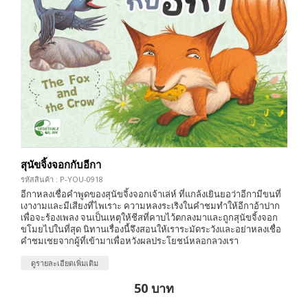
สุนัขจิ้งจอกกับอีกา
รหัสสินค้า : P-YOU-0918
อีกาหลงเชื่อคำพูดของสุนัขจิ้งจอกเจ้าเล่ห์ ที่แกล้งเยินยอว่าอีกามีขนที่
เงางามและมีเสียงที่ไพเราะ ความหลงระเริงในคำชมทำให้อีกาอ้าปาก
เพื่อจะร้องเพลง จนเป็นเหตุให้ชีสที่คาบไว้ตกลงมาและถูกสุนัขจิ้งจอก
ขโมยไปในที่สุด นิทานเรื่องนี้จึงสอนให้เราระมัดระวังและอย่าหลงเชื่อ
คำชมเชยจากผู้ที่เข้ามาเพื่อหวังผลประโยชน์หลอกลวงเรา
ดูรายละเอียดเพิ่มเติม
50 บาท