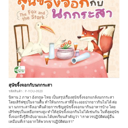
สุนัขจิ้งจอกกับนกกระสา
รหัสสินค้า : P-YOU-0920
นิทาน 2 ภาษา อังกฤษ-ไทย เป็นสรุปเรื่องสุนัขจิ้งจอกแกล้งนกกระสา
โดยเสิร์ฟซุปในจานตื้น ทำให้นกกระสาที่มีจะงอยปากยาวกินไม่ได้ ต่อ
มา นกกระสาจึงเอาคืนด้วยการเชิญสุนัขจิ้งจอกมากินอาหารบ้าง โดย
เสิร์ฟซุปในเหยือกทรงสูง ทำให้สุนัขจิ้งจอกกินไม่ได้เช่นกัน ในที่สุดสุนัข
จิ้งจอกจึงรู้สึกอับอายและได้บทเรียนสำคัญว่า "เราควรปฏิบัติต่อผู้อื่น
เหมือนที่เราอยากให้พวกเขาปฏิบัติต่อเรา"