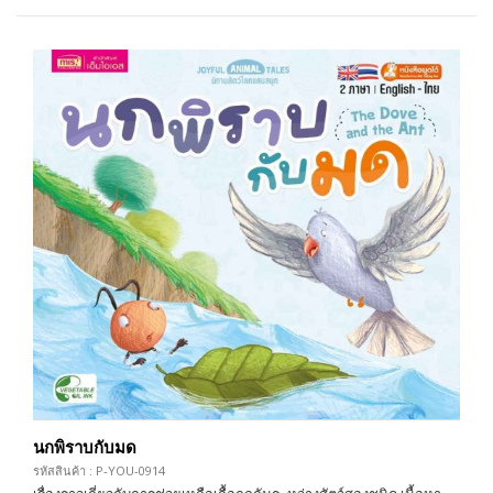
นกพิราบกับมด
รหัสสินค้า : P-YOU-0914