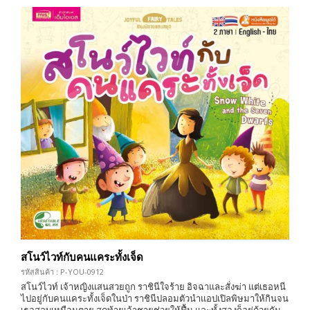
สโนว์ไวท์กับคนแคระทั้งเจ็ด
รหัสสินค้า : P-YOU-0912
สโนว์ไวท์ เจ้าหญิงแสนสวยถูก ราชินีใจร้าย อิจฉาและสั่งฆ่า แต่เธอหนี
ไปอยู่กับคนแคระทั้งเจ็ดในป่า ราชินีปลอมตัวนำแอปเปิลพิษมาให้กินจน
เธอสลบเหมือนตาย สุดท้ายเจ้าชายช่วยให้ฟื้น และทั้งสองก็อยู่ด้วยกัน