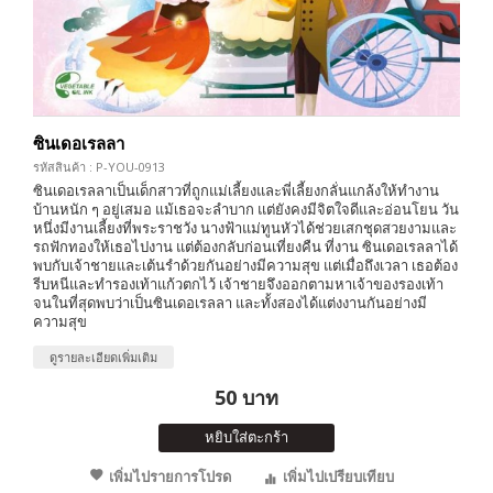
ซินเดอเรลลา
รหัสสินค้า : P-YOU-0913
ซินเดอเรลลาเป็นเด็กสาวที่ถูกแม่เลี้ยงและพี่เลี้ยงกลั่นแกล้งให้ทำงาน
บ้านหนัก ๆ อยู่เสมอ แม้เธอจะลำบาก แต่ยังคงมีจิตใจดีและอ่อนโยน วัน
หนึ่งมีงานเลี้ยงที่พระราชวัง นางฟ้าแม่ทูนหัวได้ช่วยเสกชุดสวยงามและ
รถฟักทองให้เธอไปงาน แต่ต้องกลับก่อนเที่ยงคืน ที่งาน ซินเดอเรลลาได้
พบกับเจ้าชายและเต้นรำด้วยกันอย่างมีความสุข แต่เมื่อถึงเวลา เธอต้อง
รีบหนีและทำรองเท้าแก้วตกไว้ เจ้าชายจึงออกตามหาเจ้าของรองเท้า
จนในที่สุดพบว่าเป็นซินเดอเรลลา และทั้งสองได้แต่งงานกันอย่างมี
ความสุข
ดูรายละเอียดเพิ่มเติม
50 บาท
หยิบใส่ตะกร้า
เพิ่มไปรายการโปรด
เพิ่มไปเปรียบเทียบ