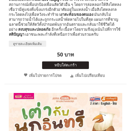
สถานการณ์เพื่อปกป้องเพื่อนสัตว์ตัวอื่น ๆ โดยการล่อหลอกให้สิงโตหลง
เชื่อว่ามีคู่แข่งที่แข็งแกร่งอีกตัวอาศัยอยู่ในแหล่งน้ำ เมื่อสิงโตหลงกล
กระโดดลงไปเพื่อหวังจะทำร้าย
เงาสะท้อนของตนเอง
มันกลับไม่
สามารถว่ายน้ำได้และถูกกระแสน้ำพัดหายไปในที่สุด แผนการที่ชาญ
ฉลาดนี้ช่วยให้สัตว์ทั้งป่ารอดพ้นจากอันตรายและกลับมาใช้ชีวิตได้
อย่าง
สงบสุขและปลอดภัย
อีกครั้ง เนื้อหาโดยรวมจึงมุ่งเน้นไปที่การใช้
สติปัญญา
เอาชนะพละกำลังที่เหนือกว่าเพื่อส่วนรวมครับ
ดูรายละเอียดเพิ่มเติม
50 บาท
หยิบใส่ตะกร้า
เพิ่มไปรายการโปรด
เพิ่มไปเปรียบเทียบ