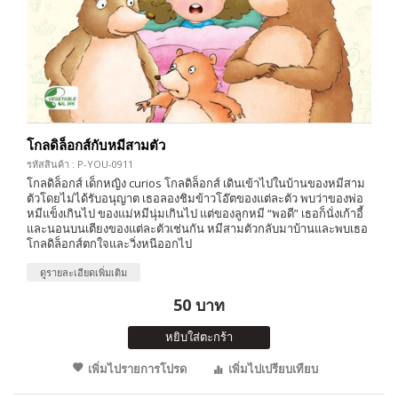
โกลดิล็อกส์กับหมีสามตัว
รหัสสินค้า : P-YOU-0911
โกลดิล็อกส์ เด็กหญิง curios โกลดิล็อกส์ เดินเข้าไปในบ้านของหมีสาม
ตัวโดยไม่ได้รับอนุญาต เธอลองชิมข้าวโอ๊ตของแต่ละตัว พบว่าของพ่อ
หมีแข็งเกินไป ของแม่หมีนุ่มเกินไป แต่ของลูกหมี “พอดี” เธอก็นั่งเก้าอี้
และนอนบนเตียงของแต่ละตัวเช่นกัน หมีสามตัวกลับมาบ้านและพบเธอ
โกลดิล็อกส์ตกใจและวิ่งหนีออกไป
ดูรายละเอียดเพิ่มเติม
50 บาท
หยิบใส่ตะกร้า
เพิ่มไปรายการโปรด
เพิ่มไปเปรียบเทียบ