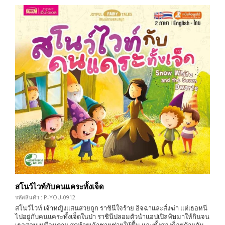
สโนว์ไวท์กับคนแคระทั้งเจ็ด
รหัสสินค้า : P-YOU-0912
สโนว์ไวท์ เจ้าหญิงแสนสวยถูก ราชินีใจร้าย อิจฉาและสั่งฆ่า แต่เธอหนี
ไปอยู่กับคนแคระทั้งเจ็ดในป่า ราชินีปลอมตัวนำแอปเปิลพิษมาให้กินจน
เธอสลบเหมือนตาย สุดท้ายเจ้าชายช่วยให้ฟื้น และทั้งสองก็อยู่ด้วยกัน