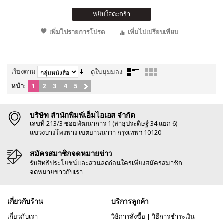
หยิบใส่ตะกร้า
เพิ่มไปรายการโปรด
เพิ่มไปเปรียบเทียบ
เรียงตาม
ดูในมุมมอง:
หน้า:
1
2
3
4
5
บริษัท สำนักพิมพ์เอ็มไอเอส จำกัด
เลขที่ 213/3 ซอยพัฒนาการ 1 (สาธุประดิษฐ์ 34 แยก 6)
แขวงบางโพงพาง เขตยานนาวา กรุงเทพฯ 10120
สมัครสมาชิกจดหมายข่าว
รับสิทธิประโยชน์และส่วนลดก่อนใครเพียงสมัครสมาชิก
จดหมายข่าวกับเรา
เกี่ยวกับร้าน
บริการลูกค้า
เกี่ยวกับเรา
วิธีการสั่งซื้อ
|
วิธีการชำระเงิน