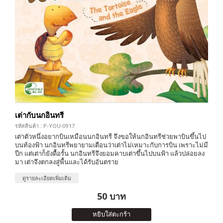
เต่ากับนกอินทรี
รหัสสินค้า : P-YOU-0917
เต่าตัวหนึ่งอยากบินเหมือนนกอินทรี จึงขอให้นกอินทรีช่วยพาบินขึ้นไป
บนท้องฟ้า นกอินทรีพยายามเตือนว่าเต่าไม่เหมาะกับการบิน เพราะไม่มี
ปีก แต่เต่าก็ยังดื้อรั้น นกอินทรีจึงยอมคาบเต่าขึ้นไปบนฟ้า แล้วปล่อยลง
มา เต่าจึงตกลงสู่พื้นและได้รับอันตราย
ดูรายละเอียดเพิ่มเติม
50 บาท
หยิบใส่ตะกร้า