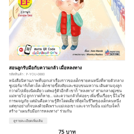
สอนลูกรับมือกับความกลัว เมื่อหลงทาง
รหัสสินค้า : P-YOU-0880
หนังสือนิทานภาพที่บอกเล่าเรื่องราวของเด็กชายคนหนึ่งที่หายตัวกลาง
ซูเปอร์มาร์เก็ต! เจ็ค เด็กชายขี้สงสัยและชอบขนมหวาน เดินตามถุงลูก
กวาดไปเพียงนิดเดียว แต่พอรู้ตัวอีกที เขาก็ “หลงทาง” ท่ามกลางฝูงชน
แม่หายไป ลูกกวาดก็หาย... และความกลัวก็ค่อยๆ เพิ่มขึ้นเรื่อยๆ นี่ไม่ใช่
การผจญภัย แต่มันคือความรู้สึกโดดเดี่ยวที่สุดในชีวิตของเด็กคนหนึ่ง
แต่ทุกอย่างก็จบลงด้วยดีเพราะแม่เจอเขา และจากวันนั้น แม่กับเจ็คก็
สร้าง "แผนรับมือการหลงทาง" ร่วมกัน
ดูรายละเอียดเพิ่มเติม
75 บาท