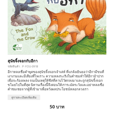
สุนัขจิ้งจอกกับอีกา
รหัสสินค้า : P-YOU-0918
อีกาหลงเชื่อคำพูดของสุนัขจิ้งจอกเจ้าเล่ห์ ที่แกล้งเยินยอว่าอีกามีขนที่
เงางามและมีเสียงที่ไพเราะ ความหลงระเริงในคำชมทำให้อีกาอ้าปาก
เพื่อจะร้องเพลง จนเป็นเหตุให้ชีสที่คาบไว้ตกลงมาและถูกสุนัขจิ้งจอก
ขโมยไปในที่สุด นิทานเรื่องนี้จึงสอนให้เราระมัดระวังและอย่าหลงเชื่อ
คำชมเชยจากผู้ที่เข้ามาเพื่อหวังผลประโยชน์หลอกลวงเรา
ดูรายละเอียดเพิ่มเติม
50 บาท