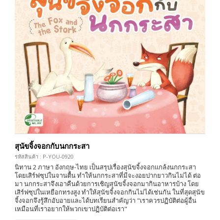
สุนัขจิ้งจอกกับนกกระสา
รหัสสินค้า : P-YOU-0920
นิทาน 2 ภาษา อังกฤษ-ไทย เป็นสรุปเรื่องสุนัขจิ้งจอกแกล้งนกกระสา
โดยเสิร์ฟซุปในจานตื้น ทำให้นกกระสาที่มีจะงอยปากยาวกินไม่ได้ ต่อ
มา นกกระสาจึงเอาคืนด้วยการเชิญสุนัขจิ้งจอกมากินอาหารบ้าง โดย
เสิร์ฟซุปในเหยือกทรงสูง ทำให้สุนัขจิ้งจอกกินไม่ได้เช่นกัน ในที่สุดสุนัข
จิ้งจอกจึงรู้สึกอับอายและได้บทเรียนสำคัญว่า "เราควรปฏิบัติต่อผู้อื่น
เหมือนที่เราอยากให้พวกเขาปฏิบัติต่อเรา"