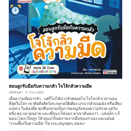
สอนลูกรับมือกับความกลัว โจโจ้กลัวความมืด
รหัสสินค้า : P-YOU-0883
เมื่อความมืดน่ากลัว... แต่ก็ไม่ได้น่ากลัวตลอดไป โจโจกลัวเวลานอน
ที่สุดในโลก เขาคิดถึงสัตว์ประหลาดใต้เตียง เงาน่ากลัวบนผนัง หรือเสียง
แปลกๆ ในห้องมืด ทุกคืนกลายเป็นการผจญภัยของความกังวล แต่วัน
หนึ่ง พ่อ แม่ คุณยาย และเพื่อนๆ ก็ค่อยๆ พาเขาค้นพบว่า... แสงเล็ก ๆ ก็
พอจะไล่เงาใหญ่ๆ ได้ หุ่นเงาก็แค่ภาพจากมือของเราเอง และแม้แต่
“งานเลี้ยงในความมืด” ก็อาจจะสนุกสุดๆ เลยล่ะ!