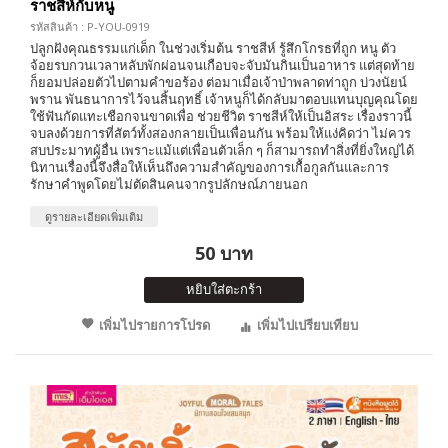
ราชสีห์กับหนู
รหัสสินค้า : P-YOU-0919
ปลูกฝังคุณธรรมแก่เด็ก ในช่วงเริ่มต้น ราชสีห์ รู้สึกโกรธที่ถูก หนู ตัว
จ้อยรบกวนเวลาหลับพักผ่อนจนเกือบจะจับมันกินเป็นอาหาร แต่สุดท้าย
ก็ยอมปล่อยตัวไปตามคำขอร้อง ต่อมาเมื่อเจ้าป่าพลาดท่าถูก บ่วงนัยน์
พราน พันธนาการไว้จนสิ้นฤทธิ์ เจ้าหนูก็ได้กลับมาตอบแทนบุญคุณโดย
ใช้ฟันกัดแทะเชือกจนขาดเพื่อ ช่วยชีวิต ราชสีห์ให้เป็นอิสระ เรื่องราวนี้
จบลงด้วยการที่สัตว์ทั้งสองกลายเป็นเพื่อนกัน พร้อมให้แง่คิดว่า ไม่ควร
สบประมาทผู้อื่น เพราะแม้แต่เพื่อนตัวเล็ก ๆ ก็สามารถทำสิ่งที่ยิ่งใหญ่ได้
นิทานเรื่องนี้จึงสื่อให้เห็นถึงความสำคัญของการเกื้อกูลกันและการ
รักษาคำพูดโดยไม่ตัดสินคนจากรูปลักษณ์ภายนอก
ดูรายละเอียดเพิ่มเติม
50 บาท
หยิบใส่ตะกร้า
เพิ่มไปรายการโปรด
เพิ่มไปเปรียบเทียบ