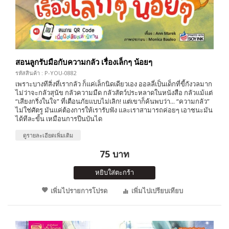
สอนลูกรับมือกับความกลัว เรื่องเล็กๆ น้อยๆ
รหัสสินค้า : P-YOU-0882
เพราะบางทีสิ่งที่เรากลัว ก็แค่เล็กนิดเดียวเอง ออลลี่เป็นเด็กที่ขี้กังวลมาก
ไม่ว่าจะกลัวสุนัข กลัวความมืด กลัวสัตว์ประหลาดในหนังสือ กลัวแม้แต่
“เสียงกริ่งในใจ” ที่เตือนภัยแบบไม่เลิก! แต่เขาก็ค้นพบว่า... “ความกลัว”
ไม่ใช่ศัตรู มันแค่ต้องการให้เรารับฟัง และเราสามารถค่อยๆ เอาชนะมัน
ได้ทีละขั้น เหมือนการปีนบันได
ดูรายละเอียดเพิ่มเติม
75 บาท
หยิบใส่ตะกร้า
เพิ่มไปรายการโปรด
เพิ่มไปเปรียบเทียบ