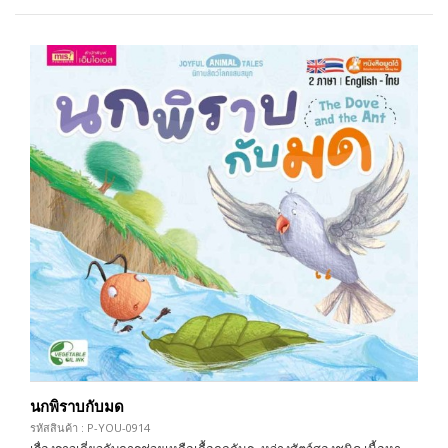
นกพิราบกับมด
รหัสสินค้า : P-YOU-0914