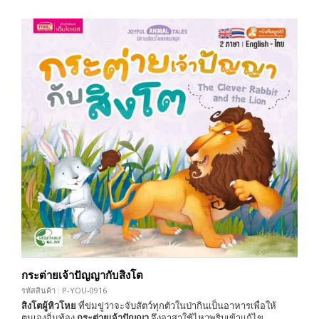
กระต่ายเจ้าปัญญากับสิงโต
รหัสสินค้า : P-YOU-0916
สิงโตผู้หิวโหย
ที่ข่มขู่ว่าจะจับสัตว์ทุกตัวในป่ากินเป็นอาหารเพื่อให้
ตนเองอิ่มท้อง
กระต่ายเจ้าปัญญา
จึงอาสาใช้ไหวพริบเข้าแก้ไข