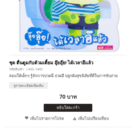
ชุด ตื่นตูมกับต้วมเตี้ยม อุ๊ยอุ๊ย! ได้เวลาอึแล้ว
รหัสสินค้า : I-KID-1445
สอนให้เด็กๆ รู้จักการปวดฉี่ ปวดอึ ปลูกฝังสุขนิสัยที่ดีในการขับถ่าย
ดูรายละเอียดเพิ่มเติม
70 บาท
หยิบใส่ตะกร้า
เพิ่มไปรายการโปรด
เพิ่มไปเปรียบเทียบ