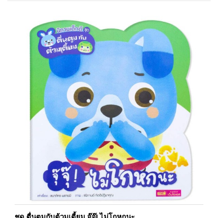
ชุด ตื่นตูมกับต้วมเตี้ยม จุ๊จุ๊! ไม่โกหกนะ