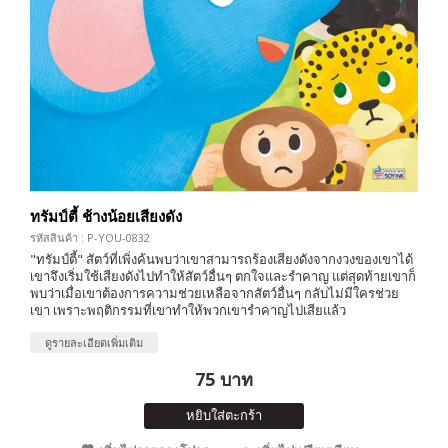
ทรัมป์ตี้ ช้างน้อยเสียงดัง
รหัสสินค้า : P-YOU-0832
"ทรัมป์ตี้" สัตว์ที่เพิ่งค้นพบว่าเขาสามารถร้องเสียงดังจากงวงของเขาได้
เขาจึงเริ่มใช้เสียงดังไปทำให้สัตว์อื่นๆ ตกใจและรำคาญ แต่สุดท้ายเขาก็
พบว่าเมื่อเขาต้องการความช่วยเหลือจากสัตว์อื่นๆ กลับไม่มีใครช่วย
เขา เพราะพฤติกรรมที่เขาทำให้พวกเขารำคาญไปเสียแล้ว
ดูรายละเอียดเพิ่มเติม
75 บาท
หยิบใส่ตะกร้า