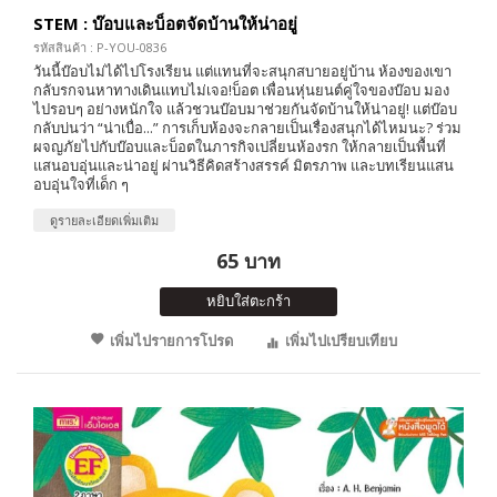
STEM : บ๊อบและบ็อตจัดบ้านให้น่าอยู่
รหัสสินค้า : P-YOU-0836
วันนี้บ๊อบไม่ได้ไปโรงเรียน แต่แทนที่จะสนุกสบายอยู่บ้าน ห้องของเขา
กลับรกจนหาทางเดินแทบไม่เจอ!บ็อต เพื่อนหุ่นยนต์คู่ใจของบ๊อบ มอง
ไปรอบๆ อย่างหนักใจ แล้วชวนบ๊อบมาช่วยกันจัดบ้านให้น่าอยู่! แต่บ๊อบ
กลับบ่นว่า “น่าเบื่อ...” การเก็บห้องจะกลายเป็นเรื่องสนุกได้ไหมนะ? ร่วม
ผจญภัยไปกับบ๊อบและบ็อตในภารกิจเปลี่ยนห้องรก ให้กลายเป็นพื้นที่
แสนอบอุ่นและน่าอยู่ ผ่านวิธีคิดสร้างสรรค์ มิตรภาพ และบทเรียนแสน
อบอุ่นใจที่เด็ก ๆ
ดูรายละเอียดเพิ่มเติม
65 บาท
หยิบใส่ตะกร้า
เพิ่มไปรายการโปรด
เพิ่มไปเปรียบเทียบ