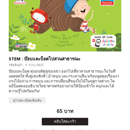
STEM : บ๊อบและบ็อตไปสวนสาธารณะ
รหัสสินค้า : P-YOU-0835
บ๊อบและบ็อต หุ่นยนต์คู่หูของเขา ออกไปเที่ยวสวนสาธารณะในวันที่
แดดสดใส ทั้งคู่เล่นชิงช้า ม้าหมุน และกระดานลื่น พร้อมพูดคุยเรื่องเงา
แรงโน้มถ่วง การหมุน และการเปลี่ยนสีของใบไม้ในฤดูกาลต่างๆ โด
ยมีบ็อตคอยอธิบายวิทยาศาสตร์อย่างง่ายให้บ๊อบเข้าใจ สนุกและได้
ความรู้ไปพร้อมกัน!
ดูรายละเอียดเพิ่มเติม
65 บาท
หยิบใส่ตะกร้า