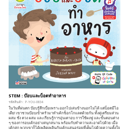
STEM : บ๊อบและบ็อตทำอาหาร
รหัสสินค้า : P-YOU-0834
ในวันที่ฝนตก บ๊อบรู้สึกเบื่อเพราะออกไปเล่นข้างนอกไม่ได้ แต่บ็อตมีไอ
เดีย! เขาชวนบ๊อบเข้าครัวมาทำเค้กช็อกโกแลตด้วยกัน ทั้งคู่เตรียมส่วน
ผสม ชั่ง ตวง ผสม และเรียนรู้การอุ่นเตาอบ การใช้ผงฟู และขั้นตอนต่าง
ๆ ของการอบเค้กอย่างสนุกสนาน พร้อมกับทำความสะอาดไปด้วย เมื่อ
เค้กสุก พวกเขาก็ได้เพลิดเพลินกับเค้กแสนอร่อยที่เต็มไปด้วยความตั้งใจ