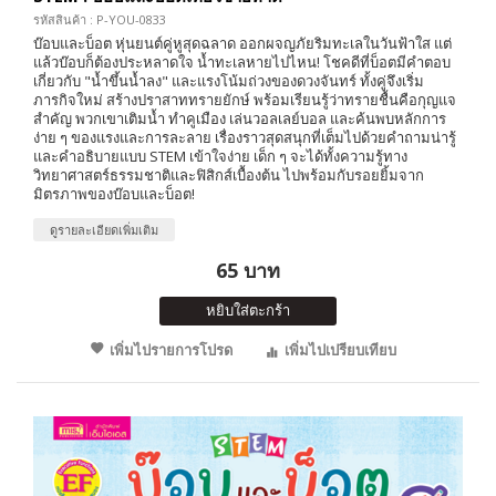
รหัสสินค้า : P-YOU-0833
บ๊อบและบ็อต หุ่นยนต์คู่หูสุดฉลาด ออกผจญภัยริมทะเลในวันฟ้าใส แต่
แล้วบ๊อบก็ต้องประหลาดใจ น้ำทะเลหายไปไหน! โชคดีที่บ็อตมีคำตอบ
เกี่ยวกับ "น้ำขึ้นน้ำลง" และแรงโน้มถ่วงของดวงจันทร์ ทั้งคู่จึงเริ่ม
ภารกิจใหม่ สร้างปราสาททรายยักษ์ พร้อมเรียนรู้ว่าทรายชื้นคือกุญแจ
สำคัญ พวกเขาเติมน้ำ ทำคูเมือง เล่นวอลเลย์บอล และค้นพบหลักการ
ง่าย ๆ ของแรงและการละลาย เรื่องราวสุดสนุกที่เต็มไปด้วยคำถามน่ารู้
และคำอธิบายแบบ STEM เข้าใจง่าย เด็ก ๆ จะได้ทั้งความรู้ทาง
วิทยาศาสตร์ธรรมชาติและฟิสิกส์เบื้องต้น ไปพร้อมกับรอยยิ้มจาก
มิตรภาพของบ๊อบและบ็อต!
ดูรายละเอียดเพิ่มเติม
65 บาท
หยิบใส่ตะกร้า
เพิ่มไปรายการโปรด
เพิ่มไปเปรียบเทียบ