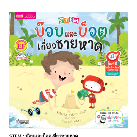
STEM : บ๊อบและบ็อตเที่ยวชายหาด