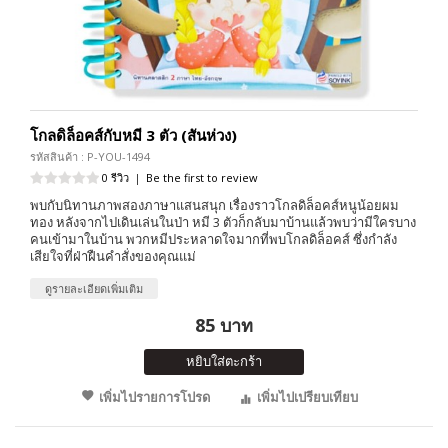
โกลดิล็อคส์กับหมี 3 ตัว (สันห่วง)
รหัสสินค้า : P-YOU-1494
0 รีวิว
|
Be the first to review
พบกับนิทานภาพสองภาษาแสนสนุก เรื่องราวโกลดิล็อคส์หนูน้อยผม
ทอง หลังจากไปเดินเล่นในป่า หมี 3 ตัวก็กลับมาบ้านแล้วพบว่ามีใครบาง
คนเข้ามาในบ้าน พวกหมีประหลาดใจมากที่พบโกลดิล็อคส์ ซึ่งกำลัง
เสียใจที่ฝ่าฝืนคำสั่งของคุณแม่
ดูรายละเอียดเพิ่มเติม
85 บาท
หยิบใส่ตะกร้า
เพิ่มไปรายการโปรด
เพิ่มไปเปรียบเทียบ