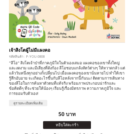
เจ้าสิงโตผู้ไม่มีแผงคอ
รหัสสินค้า : P-YOU-0808
"ลีโอ" สิงโตเจ้าป่าที่ภาคภูมิใจในตัวเองเสมอ แผงคอของเขาทั้งใหญ่
และงดงาม และมีเสียงที่ดังก้อง ลีโอชอบแกล้งสัตว์ต่างๆ ให้หวาดกลัว แต่
แล้ววันหนึ่งทุกอย่างก็เปลี่ยนไป เมื่อเเผงคอของเขานั่นหายไป ทำให้เขา
รู้สึกอับอาย จะเกิดอะไรขึ้นกับลีโอหลังจากนี้กันนะ! ติดตามการเดินทาง
ของลีโอในการค้นหาตัวตนที่แท้จริง พร้อมภาพประกอบน่ารักและ
ข้อคิดดีๆ ที่จะช่วยให้น้องๆ เรียนรู้เรื่องมิตรภาพ ความภาคภูมิใจ และ
การยอมรับตัวเอง!
ดูรายละเอียดเพิ่มเติม
50 บาท
หยิบใส่ตะกร้า