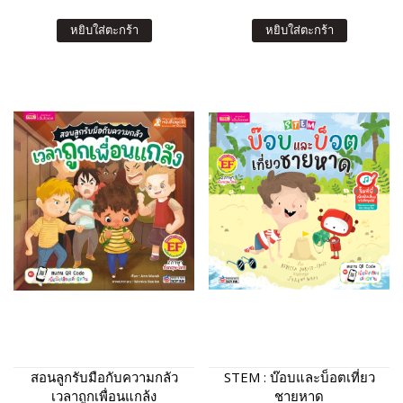
หยิบใส่ตะกร้า
หยิบใส่ตะกร้า
สอนลูกรับมือกับความกลัว
STEM : บ๊อบและบ็อตเที่ยว
เวลาถูกเพื่อนแกล้ง
ชายหาด