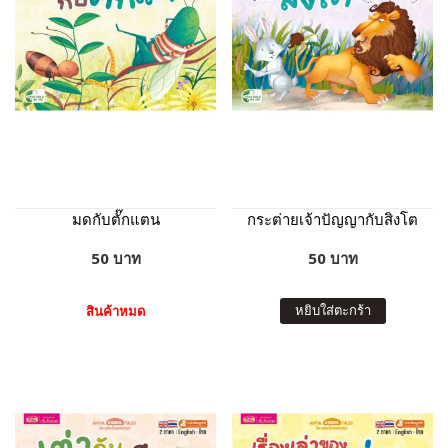
มดกับตั๊กแตน
กระต่ายเจ้าปัญญากับสิงโต
50 บาท
50 บาท
หยิบใส่ตะกร้า
สินค้าหมด