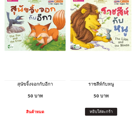
สุนัขจิ้งจอกกับอีกา
ราชสีห์กับหนู
50 บาท
50 บาท
หยิบใส่ตะกร้า
สินค้าหมด