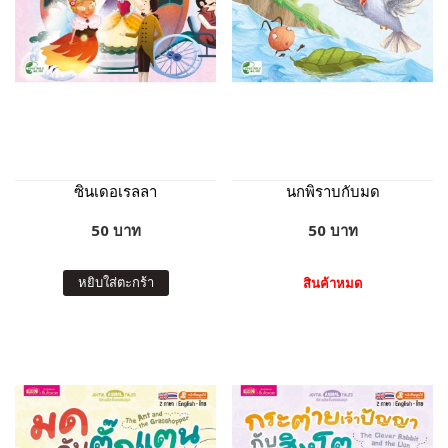
ซินเดอเรลลา
นกพิราบกับมด
50 บาท
50 บาท
หยิบใส่ตะกร้า
สินค้าหมด