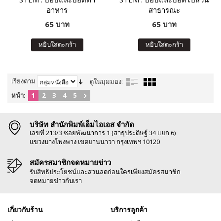
อาหาร
สาธารณะ
65 บาท
65 บาท
หยิบใส่ตะกร้า
หยิบใส่ตะกร้า
เรียงตาม
ดูในมุมมอง:
หน้า:
1
2
3
4
5
บริษัท สำนักพิมพ์เอ็มไอเอส จำกัด
เลขที่ 213/3 ซอยพัฒนาการ 1 (สาธุประดิษฐ์ 34 แยก 6)
แขวงบางโพงพาง เขตยานนาวา กรุงเทพฯ 10120
สมัครสมาชิกจดหมายข่าว
รับสิทธิประโยชน์และส่วนลดก่อนใครเพียงสมัครสมาชิก
จดหมายข่าวกับเรา
เกี่ยวกับร้าน
บริการลูกค้า