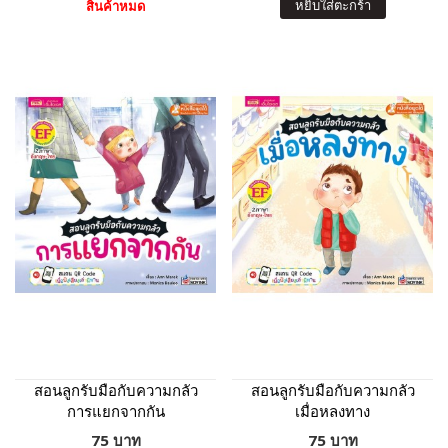
หยิบใส่ตะกร้า
สินค้าหมด
สอนลูกรับมือกับความกลัว
สอนลูกรับมือกับความกลัว
การแยกจากกัน
เมื่อหลงทาง
75 บาท
75 บาท