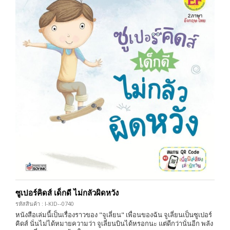
ซูเปอร์คิดส์ เด็กดี ไม่กลัวผิดหวัง
รหัสสินค้า : I-KID--0740
หนังสือเล่มนี้เป็นเรื่องราวของ "จูเลี่ยน" เพื่อนของฉัน จูเลี่ยนเป็นซูเปอร์
คิดส์ นั่นไม่ได้หมายความว่า จูเลี่ยนบินได้หรอกนะ แต่ดีกว่านั่นอีก พลัง