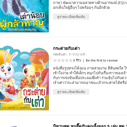
ภาษา พัฒนาความฉลาดทางด้านอารมณ์ (EQ) ปลู
อกเห็นใจผู้อื่นๆ ไปพร้อมๆ กันอีกด้วย
ดูรายละเอียดเพิ่มเติม
กระต่ายกับเต่า
รหัสสินค้า : P-YOU-679
0 รีวิว
|
Be the first to review
หนังสือรูปทรงโค้งมน ภาพสวยงาม สีสันสดใส ใช้
เข้าใจง่าย ทำให้เด็กๆ สนุกไปกับเรื่องราวของเจ้
กับการเข่งขันเพื่อประลองฝีเท้า ร่วมลุ้นไปก
เจ้าเต่าว่าจะสามารถเอาชนะเจ้ากระต่ายได้หรือ
ดูรายละเอียดเพิ่มเติม
นิทานชุด หนูจี๊ดกับคุณจิ้งจอก 5 เล่ม ชุด 