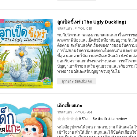
ลูกเป็ดขี้เหร่ (The Ugly Duckling)
รหัสสินค้า : P-YOU-018
พบกับนิทานภาพสองภาษาแสนสนุก เรื่องราวของเ
ต่างจากพี่น้องและเป็ดตัวอื่นที่อาศัยอยู่ร่วมกันใ
ติดตาม สะท้อนแง่คิดเรื่องของการยอมรับความแต
การไม่ยอมรับความแตกต่างในตอนต้น และจบล
ที่สุด นอกจากให้ความเพลิดเพลินแล้ว ยังช่วยสอน
ยอมรับความแตกต่างระหว่างบุคคล การมีไหวพร
ปัญญาเอาตัวรอด เสริมคุณธรรมและจริยธรรมให
ทางอารมณ์และสติปัญญาควบคู่กันไป
ดูรายละเอียดเพิ่มเติม
เด็กเลี้ยงแกะ
รหัสสินค้า : P-YOU-704
0 รีวิว
|
Be the first to review
หนังสือรูปทรงโค้งมน ภาพสวยงาม สีสันสดใส ใช้
เข้าใจง่าย ทำให้เด็กๆ สนุกและได้ข้อคิดเตือนใจ