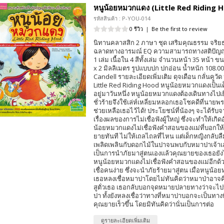
หนูน้อยหมวกแดง (Little Red Riding 
รหัสสินค้า : P-YOU-014
0 รีวิว
|
Be the first to review
นิทานคลาสสิก 2 ภาษา ชุด เสริมคุณธรรม จริ
ฉลาดทางอารมณ์ EQ ความสามารถทางสติปัญญ
1 เล่ม เนื้อใน 4 สีทั้งเล่ม จำนวนหน้า 35 หน้า ข
x 2 มิลลิเมตร รูปแบบปก ปกอ่อน น้ำหนัก 108.000
Candell รายละเอียดเพิ่มเติม ดุจเดือน กลั่นคูว
Little Red Riding Hood หนูน้อยหมวกแดงเป็นเด็ก
อยู่มาวันหนึ่ง หนูน้อยหมวกแดงต้องเดินทางไปเ
ชั่วร้ายจึงใช้เล่ห์เหลี่ยมหลอกเธอโชคดีที่นา
ช่วยเหลือเธอไว้ได้! ประโยชน์ที่น้องๆ จะได้รับจ
เรื่องผลของการไม่เชื่อฟังผู้ใหญ่ ซึ่งจะทำให้เกิด
น้อยหมวกแดงไม่เชื่อฟังคำสอนของแม่ที่บอกให
ยายทันที ไม่ให้เถลไถลที่ไหน แต่เด็กหญิงกลับลืม
เพลิดเพลินกับดอกไม้ในปาจนพบกับหมาปาเจ้าเ
เป็นการนำภัยมาสู่ตนเองแล้วคุณยายของเธอยังไ
หนูน้อยหมวกแดงไม่เชื่อฟังคำสอนของแม่อีกด้
เชื่อคนง่าย ซึ่งจะนำภัยร้ายมาสู่ตน เมื่อหนู
เธอหลงเชื่อหมาปาโดยไม่ทันคิดว่าหมาป่าอาจค
สูตั่วเธอ เธอกลับบอกจุดหมายปลายทางว่าจะไ
ปา ทั้งยังหลงเชื่อว่าทางที่หมาปาบอกจะเป็นทางท
คุณยายเร็วขึ้น โดยมิทันคิดว่านั่นเป็นการต่อ
ดูรายละเอียดเพิ่มเติม