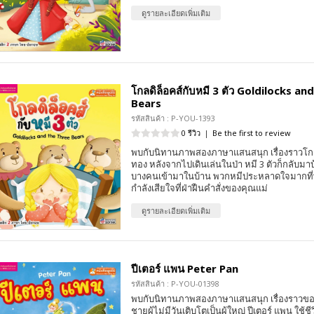
ดูรายละเอียดเพิ่มเติม
โกลดิล็อคส์กับหมี 3 ตัว Goldilocks an
Bears
รหัสสินค้า : P-YOU-1393
0 รีวิว
|
Be the first to review
พบกับนิทานภาพสองภาษาแสนสนุก เรื่องราวโกล
ทอง หลังจากไปเดินเล่นในป่า หมี 3 ตัวก็กลับมา
บางคนเข้ามาในบ้าน พวกหมีประหลาดใจมากที่พบ
กำลังเสียใจที่ฝ่าฝืนคำสั่งของคุณแม่
ดูรายละเอียดเพิ่มเติม
ปีเตอร์ แพน Peter Pan
รหัสสินค้า : P-YOU-01398
พบกับนิทานภาพสองภาษาแสนสนุก เรื่องราวของป
ชายผู้ไม่มีวันเติบโตเป็นผู้ใหญ่ ปีเตอร์ แพน ใช้