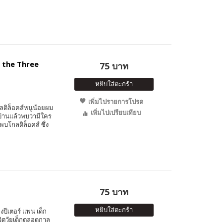
d the Three
75 บาท
หยิบใส่ตะกร้า
เพิ่มไปรายการโปรด
ดิล็อคส์หนูน้อยผม
เพิ่มไปเปรียบเทียบ
บ้านแล้วพบว่ามีใคร
โกลดิล็อคส์ ซึ่ง
75 บาท
หยิบใส่ตะกร้า
ีเตอร์ แพน เด็ก
ชีวิตวัยเด็กตลอดกาล