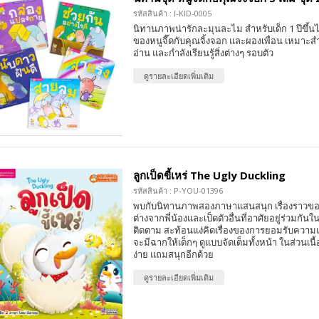
รหัสสินค้า : I-KID-0005
นิทานภาพน่ารักละมุนละไม สำหรับเด็ก 1 ปีขึ้นไ
ของหนูจี๊ดกับคุณจิ้งจอก และผองเพื่อน เหมาะสำห
อ่าน และกำลังเรียนรู้สิ่งต่างๆ รอบตัว
ดูรายละเอียดเพิ่มเติม
ลูกเป็ดขี้เหร่ The Ugly Duckling
รหัสสินค้า : P-YOU-01396
พบกับนิทานภาพสองภาษาแสนสนุก เรื่องราวของเ
ต่างจากพี่น้องและเป็ดตัวอื่นที่อาศัยอยู่ร่วมกันใ
ติดตาม สะท้อนแง่คิดเรื่องของการยอมรับความแ
จะมีฉากให้เด็กๆ ดูแบบจัดเต็มทั้งหน้า ในส่วนเนื้
ง่าย แถมสนุกอีกด้วย
ดูรายละเอียดเพิ่มเติม