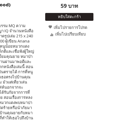
Hood)
59 บาท
หยิบใส่ตะกร้า
ยธรรม MQ ความ
เพิ่มไปรายการโปรด
า IQ จำนวนหนังสือ
เพิ่มไปเปรียบเทียบ
นาดรูปเล่ม 215 x 240
0 ผู้เขียน Ariana
ัด หนูน้อยหมวกแดง
ดีและเชื่อฟังผู้ใหญ่
ยี่ยมคุณยาย หมาป่า
ยพรานผ่านมาพอดีและ
ากหนังสือเล่มนี้ สอน
อันตรายได้ การที่หนู
้เธอตรงไปบ้านคุณ
 มัวแต่เที่ยวเล่น
ล่ห์นอกจากจะ
ด้รับภัยจากการที่
วย สอนเรื่องการหลง
น้อยหมวกแดงพบหมาปา
ิดร้ายหรือนำภัยมา
ปบ้านคุณยายกับหมา
ี่ทำให้เธอไปถึงบ้าน