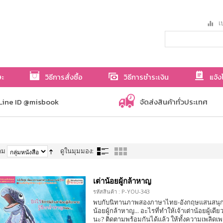
เป
ษะ
วิธีการสั่งซื้อ
วิธีการชำระเงิน
แจ้ง
Line ID @misbook
จัดส่งสินค้าทั่วประเทศ
าม
ดูในมุมมอง:
เต่าน้อยผู้กล้าหาญ
รหัสสินค้า : P-YOU-343
พบกับนิทานภาพสองภาษาไทย-อังกฤษแสนสนุก เ
น้อยผู้กล้าหาญ... อะไรที่ทำให้เจ้าเต่าน้อยผู้เดี
นะ? ติดตามพร้อมกันได้แล้ว ให้ทั้งความเพลิดเพ