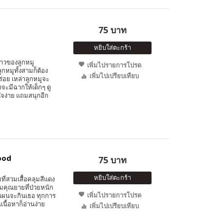
75 บาท
หยิบใส่ตะกร้า
ราวของลูกหมู
เพิ่มไปรายการโปรด
กหมูทั้งสามก็ต้อง
เพิ่มไปเปรียบเทียบ
ร่อย เหล่าลูกหมูจะ
าจะมีฉากให้เด็กๆ ดู
าใจง่าย แถมสนุกอีก
ood
75 บาท
หยิบใส่ตะกร้า
ี่สวมเสื้อคลุมสีแดง
มคุณยายที่ป่วยหนัก
เพิ่มไปรายการโปรด
งแผนจะกินเธอ ทุกการ
เนื้อหาก็อ่านง่าย
เพิ่มไปเปรียบเทียบ