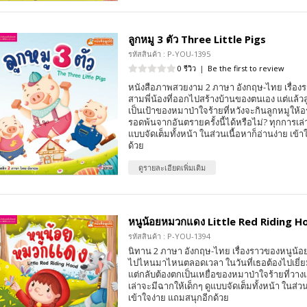
ลูกหมู 3 ตัว Three Little Pigs
รหัสสินค้า : P-YOU-1395
0 รีวิว
|
Be the first to review
หนังสือภาพสวยงาม 2 ภาษา อังกฤษ-ไทย เรื่อง
สามพี่น้องที่ออกไปสร้างบ้านของตนเอง แต่แล้วลู
เป็นเป้าของหมาป่าใจร้ายที่หวังจะกินลูกหมูให้อ
รอดพ้นจากอันตรายครั้งนี้ได้หรือไม่? ทุกการเล่
แบบจัดเต็มทั้งหน้า ในส่วนเนื้อหาก็อ่านง่าย เข้
ด้วย
ดูรายละเอียดเพิ่มเติม
หนูน้อยหมวกแดง Little Red Riding H
รหัสสินค้า : P-YOU-1394
นิทาน 2 ภาษา อังกฤษ-ไทย เรื่องราวของหนูน้อยท
ไปไหนมาไหนตลอดเวลา ในวันที่เธอต้องไปเยี่ย
แต่กลับต้องตกเป็นเหยื่อของหมาป่าใจร้ายที่วา
เล่าจะมีฉากให้เด็กๆ ดูแบบจัดเต็มทั้งหน้า ในส่วน
เข้าใจง่าย แถมสนุกอีกด้วย