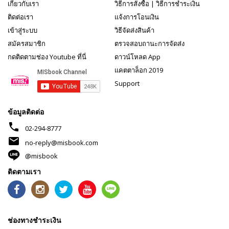
เกี่ยวกับเรา
วิธีการสั่งซื้อ
|
วิธีการชำระเงิน
ติดต่อเรา
แจ้งการโอนเงิน
เข้าสู่ระบบ
วิธีจัดส่งสินค้า
สมัครสมาชิก
ตรวจสอบถานะการจัดส่ง
กดติดตามช่อง Youtube ที่นี่
ดาวน์โหลด App
แคตตาล็อก 2019
Support
ข้อมูลติดต่อ
phone
02-294-8777
mail
no-reply@misbook.com
@misbook
ติดตามเรา
ช่องทางชำระเงิน