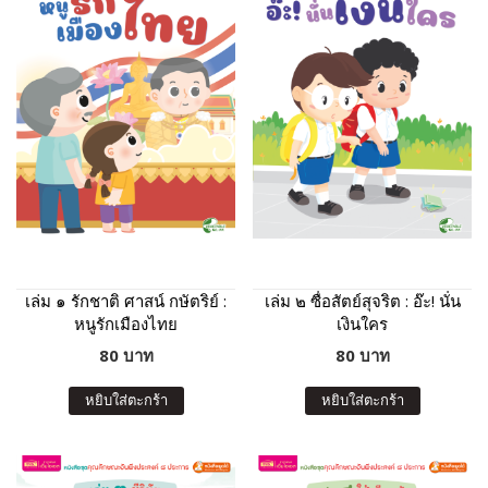
เล่ม ๑ รักชาติ ศาสน์ กษัตริย์ :
เล่ม ๒ ซื่อสัตย์สุจริต : อ๊ะ! นั่น
หนูรักเมืองไทย
เงินใคร
80 บาท
80 บาท
หยิบใส่ตะกร้า
หยิบใส่ตะกร้า