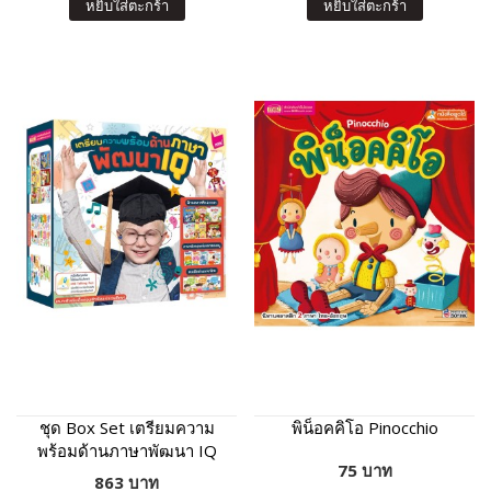
หยิบใส่ตะกร้า
หยิบใส่ตะกร้า
ชุด Box Set เตรียมความ
พิน็อคคิโอ Pinocchio
พร้อมด้านภาษาพัฒนา IQ
75 บาท
13 เล่ม
863 บาท