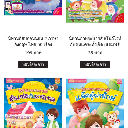
นิทานอีสปก่อนนอน 2 ภาษา
นิทานภาพระบายสี สโนว์ไวท์
อังกฤษ-ไทย 50 เรื่อง
กับคนแคระทั้งเจ็ด (แถมฟรี!
สติกเกอร์)
199 บาท
35 บาท
หยิบใส่ตะกร้า
หยิบใส่ตะกร้า