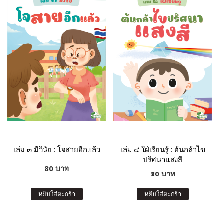
เล่ม ๓ มีวินัย : โจสายอีกแล้ว
เล่ม ๔ ใฝ่เรียนรู้ : ต้นกล้าไข
ปริศนาแสงสี
80 บาท
80 บาท
หยิบใส่ตะกร้า
หยิบใส่ตะกร้า