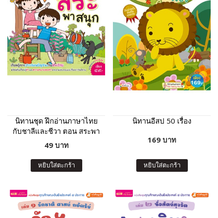
นิทานชุด ฝึกอ่านภาษาไทย
นิทานอีสป 50 เรื่อง
กับชาลีและชีวา ตอน สระพา
169 บาท
สนุก
49 บาท
หยิบใส่ตะกร้า
หยิบใส่ตะกร้า