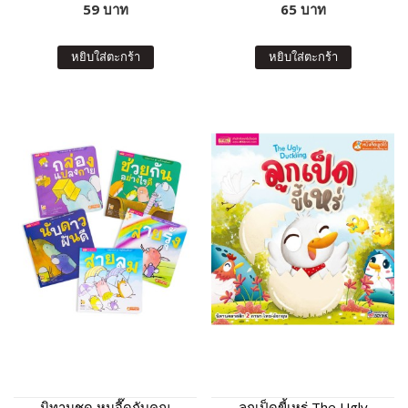
59 บาท
65 บาท
หยิบใส่ตะกร้า
หยิบใส่ตะกร้า
นิทานชุด หนูจี๊ดกับคุณ
ลูกเป็ดขี้เหร่ The Ugly