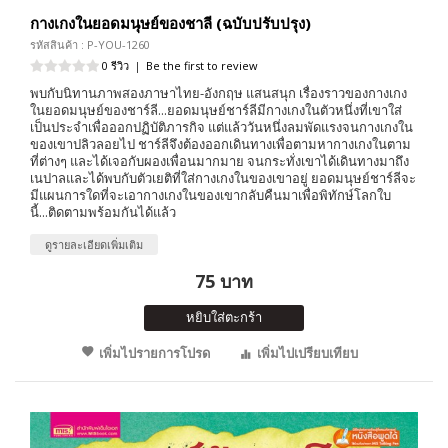
กางเกงในยอดมนุษย์ของชาลี (ฉบับปรับปรุง)
รหัสสินค้า : P-YOU-1260
0 รีวิว
|
Be the first to review
พบกับนิทานภาพสองภาษาไทย-อังกฤษ แสนสนุก เรื่องราวของกางเกง
ในยอดมนุษย์ของชาร์ลี...ยอดมนุษย์ชาร์ลีมีกางเกงในตัวหนึ่งที่เขาใส่
เป็นประจำเพื่อออกปฏิบัติภารกิจ แต่แล้ววันหนึ่งลมพัดแรงจนกางเกงใน
ของเขาปลิวลอยไป ชาร์ลีจึงต้องออกเดินทางเพื่อตามหากางเกงในตาม
ที่ต่างๆ และได้เจอกับผองเพื่อนมากมาย จนกระทั่งเขาได้เดินทางมาถึง
เนปาลและได้พบกับตัวเยติที่ใส่กางเกงในของเขาอยู่ ยอดมนุษย์ชาร์ลีจะ
มีแผนการใดที่จะเอากางเกงในของเขากลับคืนมาเพื่อพิทักษ์โลกใบ
นี้...ติดตามพร้อมกันได้แล้ว
ดูรายละเอียดเพิ่มเติม
75 บาท
หยิบใส่ตะกร้า
เพิ่มไปรายการโปรด
เพิ่มไปเปรียบเทียบ