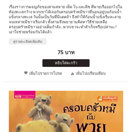
เรื่องราวการผจญภัยของสามสหาย เท็ด โบ และดิช ที่พายเรือออกไปใน
ท้องทะเลกว้าง พวกเขาได้เจอกับครอบครัวหมีขาวที่นอนอยู่บนก้อนน้ำ
แข็งกลางทะเล วันนั้นเป็นวันที่มีแดดจ้า จึงทำให้ก้อนน้ำแข็งเริ่มละลาย
จนเหล่าหมีขาวเริ่มกลัว ทั้งสามจึงพยายามคิดหาวิธีช่วยเหลือ
ครอบครัวหมีขาวอย่างเต็มกำลัง...พวกเขาจะทำสำเร็จหรือเปล่านะ?
เอาใจช่วยพร้อมกันได้แล้ว
ดูรายละเอียดเพิ่มเติม
75 บาท
หยิบใส่ตะกร้า
เพิ่มไปรายการโปรด
เพิ่มไปเปรียบเทียบ