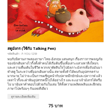
สตูมังกร (ใช้กับ Talking Pen)
รหัสสินค้า : P-YOU-1259
พบกับนิทานภาพสองภาษา ไทย-อังกฤษ แสนสนุก เรื่องราวการผจญภัย
ของนักเดินทางไวกิ้งทั้งห้าคนได้เริ่มต้นขึ้นเพื่อเสาะแสวงหาสิ่งใหม่ๆ
และความตื่นเต้นในชีวิต พวกเขาตัดสินใจไปยังเกาะมังกรเพื่อจับมันมา
ทำสตู ในระหว่างที่ออกเดินทางนั้น สหายทั้งห้าได้พบกับอุปสรรคร่าง
มากมาย ไม่ว่าจะเป็นการเผชิญหน้ากับปลาหมึกยักษ์และปลาวาฬ แล้ว
เหล่าไวกิ้งจะฝ่าฟันอุปสรรคนี้ไปได้อย่างไร และจะเอาเจ้ามังกรได้หรือ
ไม่ มาลุ้นหาคำตอบไปด้วยกันในเล่ม ให้ทั้งความเพลิดเพลินและฝึกฝน
ภาษาไปพร้อมๆ กันเลยทีเดียว
ดูรายละเอียดเพิ่มเติม
75 บาท