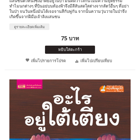
แสนซนตัวหนึ่งซึ่งอาศัยอยู่ในป่า มันคิดว่าโลกนี้ไม่มีความยุติธรรม
ทำไมนกต่างๆ ที่บินอย่บนท้องฟ้าจึงมีสีสันสดใสต่างจากสัตว์อื่นๆ ที่อย่า
ในป่า จนวันหนึ่งมันได้เจอจานสีกับพู่กัน จากนั้นความวุ่นวายในป่าจึง
เกิดขึ้นจากฝีมือเจ้าลิงแสนซน
ดูรายละเอียดเพิ่มเติม
75 บาท
หยิบใส่ตะกร้า
เพิ่มไปรายการโปรด
เพิ่มไปเปรียบเทียบ