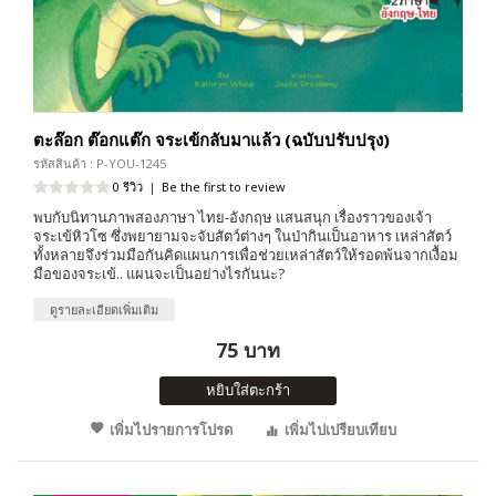
ตะล๊อก ต๊อกแต๊ก จระเข้กลับมาแล้ว (ฉบับปรับปรุง)
รหัสสินค้า : P-YOU-1245
0 รีวิว
|
Be the first to review
พบกับนิทานภาพสองภาษา ไทย-อังกฤษ แสนสนุก เรื่องราวของเจ้า
จระเข้หิวโซ ซึ่งพยายามจะจับสัตว์ต่างๆ ในป่ากินเป็นอาหาร เหล่าสัตว์
ทั้งหลายจึงร่วมมือกันคิดแผนการเพื่อช่วยเหล่าสัตว์ให้รอดพ้นจากเงื้อม
มือของจระเข้.. แผนจะเป็นอย่างไรกันนะ?
ดูรายละเอียดเพิ่มเติม
75 บาท
หยิบใส่ตะกร้า
เพิ่มไปรายการโปรด
เพิ่มไปเปรียบเทียบ