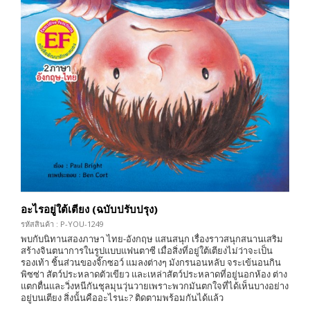
อะไรอยู่ใต้เตียง (ฉบับปรับปรุง)
รหัสสินค้า : P-YOU-1249
พบกับนิทานสองภาษา ไทย-อังกฤษ แสนสนุก เรื่องราวสนุกสนานเสริม
สร้างจินตนาการในรูปแบบแฟนตาซี เมื่อสิ่งที่อยู่ใต้เตียงไม่ว่าจะเป็น
รองเท้า ชิ้นส่วนของจิ๊กซอว์ แมลงต่างๆ มังกรนอนหลับ จระเข้นอนกิน
พิซซ่า สัตว์ประหลาดตัวเขียว และเหล่าสัตว์ประหลาดที่อยู่นอกห้อง ต่าง
แตกตื่นและวิ่งหนีกันชุลมุนวุ่นวายเพราะพวกมันตกใจที่ได้เห็นบางอย่าง
อยู่บนเตียง สิ่งนั้นคืออะไรนะ? ติดตามพร้อมกันได้แล้ว