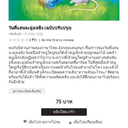
วันที่แสนจะยุ่งเหยิง (ฉบับปรับปรุง)
รหัสสินค้า : P-YOU-1252
0 รีวิว
|
Be the first to review
พบกับนิทานภาพสองภาษาไทย-อังกฤษแสนสนุก เรื่องราวของวันที่แสน
จะยุ่งเหยิง วันหนึ่งเจ้าหนูใหญ่ขอให้เจ้าหนูเล็กช่วยปลูกดอกไม้ แต่เจ้า
หนูเล็กกลับปฏิเสธว่าไม่ว่าง ระหว่างที่เจ้าหนูใหญ่ทำงานอย่างขยันขัน
แข็งและมุ่งมั่นเจ้าหนูเล็กเอาแต่เก็บดอกเดซี่มาร้อย ในที่สุดเมื่อเจ้าหนู
ใหญ่เริ่มรู้สึกปวดหัวเนื่องจากแดดจ้าเกินไปจนทำงานไม่ไหว และแล้วก็
ถึงเวลาที่เจ้าเพื่อนตัวเล็กจะเปิดเผยความลับ? ความลับอะไรนะ? ติดตาม
พร้อมกันได้แล้ว ให้ทั้งความเพลิดเพลิน และยังได้ฝึกฝนภาษาไปพร้อมๆ
กันอีกด้วย
ดูรายละเอียดเพิ่มเติม
75 บาท
หยิบใส่ตะกร้า
เพิ่มไปรายการโปรด
เพิ่มไปเปรียบเทียบ