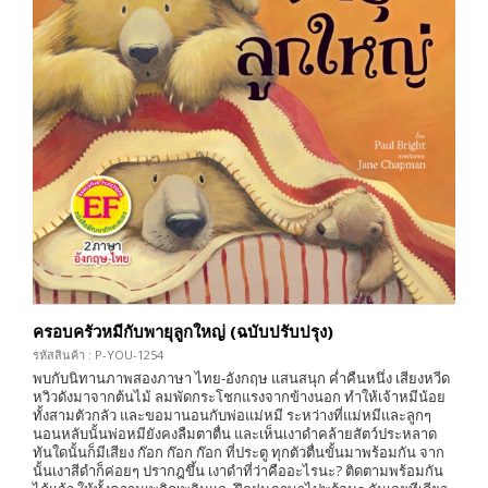
ครอบครัวหมีกับพายุลูกใหญ่ (ฉบับปรับปรุง)
รหัสสินค้า : P-YOU-1254
พบกับนิทานภาพสองภาษา ไทย-อังกฤษ แสนสนุก ค่ำคืนหนึ่ง เสียงหวีด
หวิวดังมาจากต้นไม้ ลมพัดกระโชกแรงจากข้างนอก ทำให้เจ้าหมีน้อย
ทั้งสามตัวกลัว และขอมานอนกับพ่อแม่หมี ระหว่างที่แม่หมีและลูกๆ
นอนหลับนั้นพ่อหมียังคงลืมตาตื่น และเห็นเงาดำคล้ายสัตว์ประหลาด
ทันใดนั้นก็มีเสียง ก๊อก ก๊อก ก๊อก ที่ประตู ทุกตัวตื่นขั้นมาพร้อมกัน จาก
นั้นเงาสีดำก็ค่อยๆ ปรากฎขึ้น เงาดำที่ว่าคืออะไรนะ? ติดตามพร้อมกัน