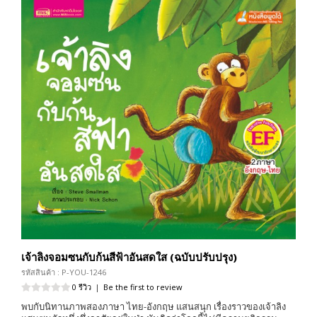
เจ้าลิงจอมซนกับก้นสีฟ้าอันสดใส (ฉบับปรับปรุง)
รหัสสินค้า : P-YOU-1246
0 รีวิว
|
Be the first to review
พบกับนิทานภาพสองภาษา ไทย-อังกฤษ แสนสนุก เรื่องราวของเจ้าลิง