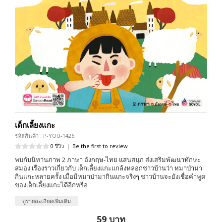
เด็กเลี้ยงแกะ
รหัสสินค้า : P-YOU-1426
0 รีวิว
|
Be the first to review
พบกับนิทานภาพ 2 ภาษา อังกฤษ-ไทย แสนสนุก ส่งเสริมพัฒนาทักษะ
สมอง เรื่องราวเกี่ยวกับ เด็กเลี้ยงแกะแกล้งหลอกชาวบ้านว่า หมาป่ามา
กินแกะหลายครั้ง เมื่อมีหมาป่ามากินแกะจริงๆ ชาวบ้านจะยังเชื่อคำพูด
ของเด็กเลี้ยงแกะไดีอีกหรือ
ดูรายละเอียดเพิ่มเติม
59 บาท