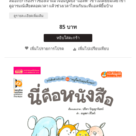
สมอง EF เรื่องราวของเจ้าแมวจอมบูดบึ้ง “แอลฟ์” เขาไม่เคยยิ้มเลย เขา
ดูอารมณ์เสียตลอดเวลา แล้วช่วงเวลาไหนกันนะที่เเอลฟ์ยิ้มบ้าง
ดูรายละเอียดเพิ่มเติม
85 บาท
หยิบใส่ตะกร้า
เพิ่มไปรายการโปรด
เพิ่มไปเปรียบเทียบ