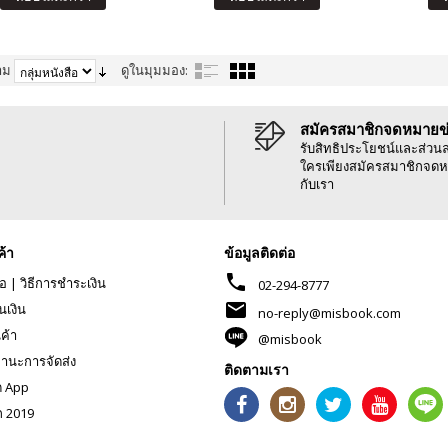
าม
ดูในมุมมอง:
สมัครสมาชิกจดหมายข
รับสิทธิประโยชน์และส่วน
ใครเพียงสมัครสมาชิกจดห
กับเรา
ค้า
ข้อมูลติดต่อ
phone
้อ
|
วิธีการชำระเงิน
02-294-8777
mail
นเงิน
no-reply@misbook.com
นค้า
@misbook
านะการจัดส่ง
ติดตามเรา
ด App
ก 2019