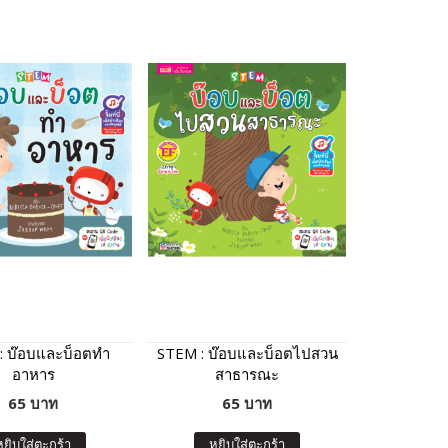
: บ๊อบและบ็อตทำ
STEM : บ๊อบและบ็อตไปสวน
อาหาร
สาธารณะ
65 บาท
65 บาท
หยิบใส่ตะกร้า
หยิบใส่ตะกร้า