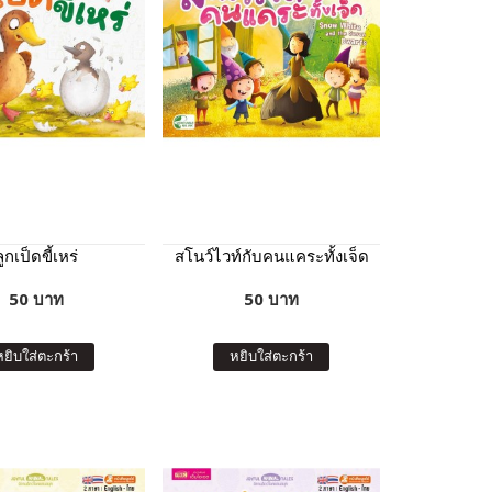
ลูกเป็ดขี้เหร่
สโนว์ไวท์กับคนแคระทั้งเจ็ด
50 บาท
50 บาท
หยิบใส่ตะกร้า
หยิบใส่ตะกร้า