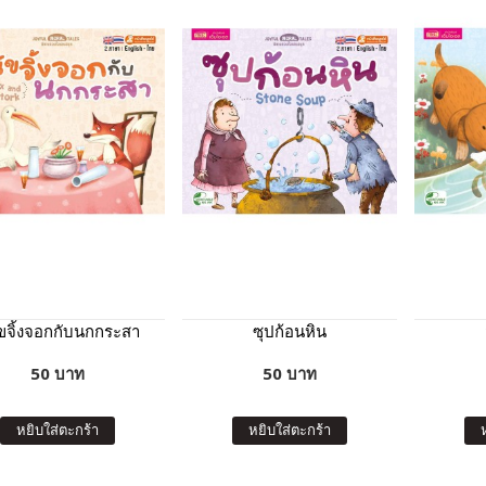
ัขจิ้งจอกกับนกกระสา
ซุปก้อนหิน
50 บาท
50 บาท
หยิบใส่ตะกร้า
หยิบใส่ตะกร้า