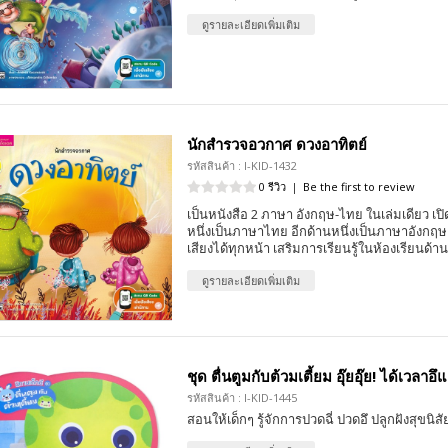
ดูรายละเอียดเพิ่มเติม
นักสำรวจอวกาศ ดวงอาทิตย์
รหัสสินค้า : I-KID-1432
0 รีวิว
|
Be the first to review
เป็นหนังสือ 2 ภาษา อังกฤษ-ไทย ในเล่มเดียว เปิด
หนึ่งเป็นภาษาไทย อีกด้านหนึ่งเป็นภาษาอังกฤ
เสียงได้ทุกหน้า เสริมการเรียนรู้ในห้องเรียนด้
ดูรายละเอียดเพิ่มเติม
ชุด ตื่นตูมกับต้วมเตี้ยม อุ๊ยอุ๊ย! ได้เวลาอึแ
รหัสสินค้า : I-KID-1445
สอนให้เด็กๆ รู้จักการปวดฉี่ ปวดอึ ปลูกฝังสุขนิสั