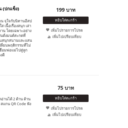
อน (ปกแข็ง)
199 บาท
หยิบใส่ตะกร้า
อน จุใจกับนิทานอีสป
 เนื้อเรื่องสนุก เล่า
เพิ่มไปรายการโปรด
นิทาน โดยเฉพาะอย่าง
ป็นดั่งมนต์สะกดที่
เพิ่มไปเปรียบเทียบ
าวอันสนุกสนานและแสน
ลี่ยนพฤติกรรมที่ไม่
่อมพ่อแม่ไปสู่ลูก
งดี
75 บาท
หยิบใส่ตะกร้า
อ่านได้ 2 ด้าน ด้าน
ษ สแกน QR Code ฟัง
เพิ่มไปรายการโปรด
เพิ่มไปเปรียบเทียบ