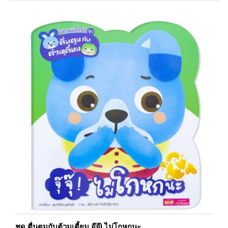
ชุด ตื่นตูมกับต้วมเตี้ยม จุ๊จุ๊! ไม่โกหกนะ