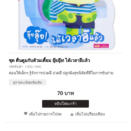
ชุด ตื่นตูมกับต้วมเตี้ยม อุ๊ยอุ๊ย! ได้เวลาอึแล้ว
รหัสสินค้า : I-KID-1445
สอนให้เด็กๆ รู้จักการปวดฉี่ ปวดอึ ปลูกฝังสุขนิสัยที่ดีในการขับถ่าย
ดูรายละเอียดเพิ่มเติม
70 บาท
หยิบใส่ตะกร้า
เพิ่มไปรายการโปรด
เพิ่มไปเปรียบเทียบ