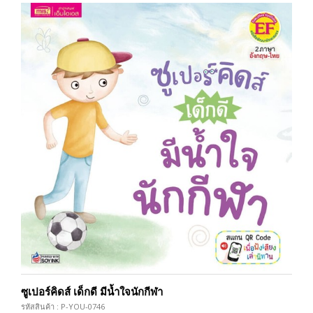
ซูเปอร์คิดส์ เด็กดี มีน้ำใจนักกีฬา
รหัสสินค้า : P-YOU-0746