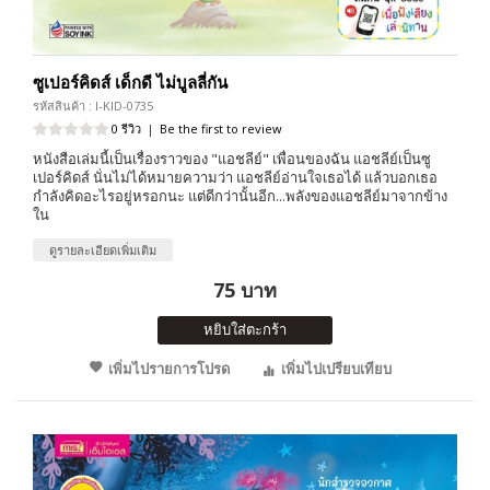
ซูเปอร์คิดส์ เด็กดี ไม่บูลลี่กัน
รหัสสินค้า : I-KID-0735
0 รีวิว
|
Be the first to review
หนังสือเล่มนี้เป็นเรื่องราวของ "แอชลีย์" เพื่อนของฉัน แอชลีย์เป็นซู
เปอร์คิดส์ นั่นไม่ได้หมายความว่า แอชลีย์อ่านใจเธอได้ แล้วบอกเธอ
กำลังคิดอะไรอยู่หรอกนะ แต่ดีกว่านั้นอีก...พลังของแอชลีย์มาจากข้าง
ใน
ดูรายละเอียดเพิ่มเติม
75 บาท
หยิบใส่ตะกร้า
เพิ่มไปรายการโปรด
เพิ่มไปเปรียบเทียบ