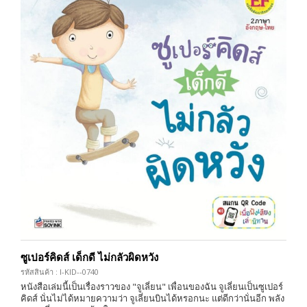
ซูเปอร์คิดส์ เด็กดี ไม่กลัวผิดหวัง
รหัสสินค้า : I-KID--0740
หนังสือเล่มนี้เป็นเรื่องราวของ "จูเลี่ยน" เพื่อนของฉัน จูเลี่ยนเป็นซูเปอร์
คิดส์ นั่นไม่ได้หมายความว่า จูเลี่ยนบินได้หรอกนะ แต่ดีกว่านั่นอีก พลัง