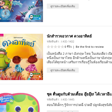
ดูรายละเอียดเพิ่มเติม
นักสำรวจอวกาศ ดวงอาทิตย์
รหัสสินค้า : I-KID-1432
0 รีวิว
|
Be the first to review
เป็นหนังสือ 2 ภาษา อังกฤษ-ไทย ในเล่มเดียว เปิด
หนึ่งเป็นภาษาไทย อีกด้านหนึ่งเป็นภาษาอังกฤ
เสียงได้ทุกหน้า เสริมการเรียนรู้ในห้องเรียนด้
ดูรายละเอียดเพิ่มเติม
ชุด ตื่นตูมกับต้วมเตี้ยม อุ๊ยอุ๊ย! ได้เวลาอึแ
รหัสสินค้า : I-KID-1445
สอนให้เด็กๆ รู้จักการปวดฉี่ ปวดอึ ปลูกฝังสุขนิสั