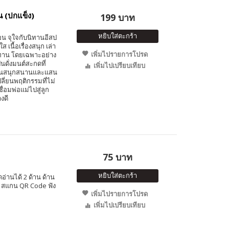
อน (ปกแข็ง)
199 บาท
หยิบใส่ตะกร้า
อน จุใจกับนิทานอีสป
 เนื้อเรื่องสนุก เล่า
เพิ่มไปรายการโปรด
นิทาน โดยเฉพาะอย่าง
ป็นดั่งมนต์สะกดที่
เพิ่มไปเปรียบเทียบ
าวอันสนุกสนานและแสน
ลี่ยนพฤติกรรมที่ไม่
่อมพ่อแม่ไปสู่ลูก
งดี
75 บาท
หยิบใส่ตะกร้า
อ่านได้ 2 ด้าน ด้าน
ษ สแกน QR Code ฟัง
เพิ่มไปรายการโปรด
เพิ่มไปเปรียบเทียบ