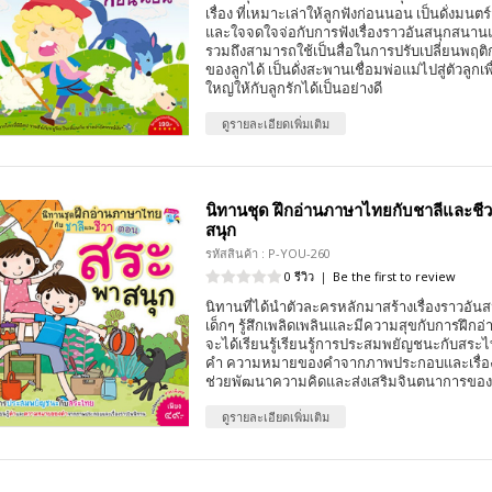
เรื่อง ที่เหมาะเล่าให้ลูกฟังก่อนนอน เป็นดั่งมนตร์
และใจจดใจจ่อกับการฟังเรื่องราวอันสนุกสนาน
รวมถึงสามารถใช้เป็นสื่อในการปรับเปลี่ยนพฤต
ของลูกได้ เป็นดั่งสะพานเชื่อมพ่อแม่ไปสู่ตัวลูกเพ
ใหญ่ให้กับลูกรักได้เป็นอย่างดี
ดูรายละเอียดเพิ่มเติม
นิทานชุด ฝึกอ่านภาษาไทยกับชาลีและชี
สนุก
รหัสสินค้า : P-YOU-260
0 รีวิว
|
Be the first to review
นิทานที่ได้นำตัวละครหลักมาสร้างเรื่องราวอันส
เด็กๆ รู้สึกเพลิดเพลินและมีความสุขกับการฝึก
จะได้เรียนรู้เรียนรู้การประสมพยัญชนะกับสระไท
คำ ความหมายของคำจากภาพประกอบและเรื่องร
ช่วยพัฒนาความคิดและส่งเสริมจินตนาการของเด็
ดูรายละเอียดเพิ่มเติม