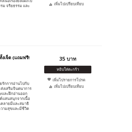
เนื้อเรื่องยังแฝงไป
เพิ่มไปเปรียบเทียบ
ธรรม จริยธรรม และ
้งเจ็ด (แถมฟรี!
35 บาท
หยิบใส่ตะกร้า
เพิ่มไปรายการโปรด
ัยรักการอ่านไปกับ
เพิ่มไปเปรียบเทียบ
ะส่งเสริมจินตนาการ
ฤษและฝึกอ่านออก
รค์แสนสนุกจากเนื้อ
อนคลายมีและสมาธิ
ีความสุขและมีชีวิต