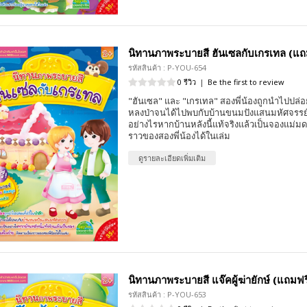
นิทานภาพระบายสี ฮันเซลกับเกรเทล (แถม
รหัสสินค้า : P-YOU-654
0 รีวิว
|
Be the first to review
"ฮันเซล" และ "เกรเทล" สองพี่น้องถูกนำไปปล่อยทิ้
หลงป่าจนได้ไปพบกับบ้านขนมปังแสนมหัศจรรย์ 
อย่างไรหากบ้านหลังนี้แท้จริงแล้วเป็นจองแม่มดใ
ราวของสองพี่น้องได้ในเล่ม
ดูรายละเอียดเพิ่มเติม
นิทานภาพระบายสี แจ๊คผู้ฆ่ายักษ์ (แถมฟรี
รหัสสินค้า : P-YOU-653