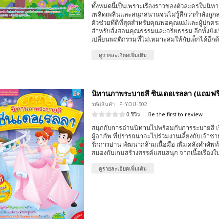
ทั้งหมดนี้เป็นเพราะเรื่องราวของตัวละครในนิทาน 
เพลิดเพลินและสนุกสนานจนไม่รู้สึกว่ากำลังถูกส
ตัวช่วยที่ดีที่สุดสำหรับคุณพ่อคุณแม่และผู้ปกคร
สำหรับสั่งสอนคุณธรรมและจริยธรรม อีกทั้งยังเ
เปลี่ยนพฤติกรรมที่ไม่เหมาะสมให้กับเด็กได้อีกด
ดูรายละเอียดเพิ่มเติม
นิทานภาพระบายสี ซินเดอเรลลา (แถมฟรี!
รหัสสินค้า : P-YOU-502
0 รีวิว
|
Be the first to review
สนุกกับการอ่านนิทานไปพร้อมกับการระบายสี เ
ผู้อาภัพ ที่ปรารถนาจะไปร่วมงานเลี้ยงกับเจ้าชาย
รักการอ่าน พัฒนากล้ามเนื้อมือ เพิ่มคลังคำศัพ
สมองกับเกมสร้างสรรค์แสนสนุก จากเนื้อเรื่อง
ดูรายละเอียดเพิ่มเติม