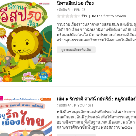
นิทานอีสป 50 เรื่อง
รหัสสินค้า : PEN-03
0 รีวิว
|
Be the first to review
รวบรวมเรื่องราวหลากหลายแสนสนุก แฝงด้วย
ใจถึง 50 เรื่อง จากนักเล่านิทานชื่อดังนามอีสป เน
พร้อมแง่คิดสอนใจ มีภาพประกอบสวยงามสีสันส
สร้างคุณธรรมและจริยธรรมให้งอกเงยในจิตใจข
ดูรายละเอียดเพิ่มเติม
เล่ม ๑ รักชาติ ศาสน์ กษัตริย์ : หนูรักเมือ
รหัสสินค้า : P-YOU-1591
หนังสือชุดคุณลักษณะอันพึงประสงค์ ๘ ประการ 
คุณลักษณะอันพึงประสงค์ เพื่อให้สามารถอยู่ร่วมก
อย่างมีความสุข ทั้งในฐานะพลเมืองและพลโลก
กลางการศึกษาขั้นพื้นฐาน พุทธศักราช ๒๕๕๑