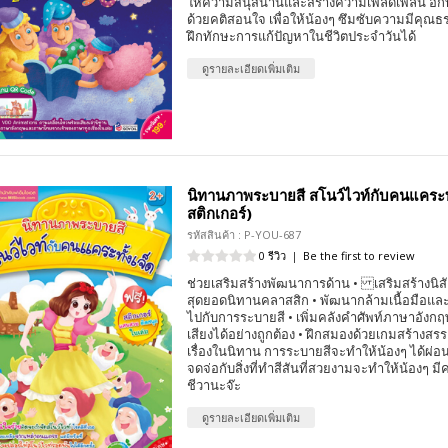
ให้ความสนุสนานและสร้างความเพลิดเพลิน อีกทั้ง
ด้วยคติสอนใจ เพื่อให้น้องๆ ซึมซับความมีคุณ
ฝึกทักษะการแก้ปัญหาในชีวิตประจำวันได้
ดูรายละเอียดเพิ่มเติม
นิทานภาพระบายสี สโนว์ไวท์กับคนแคระทั
สติกเกอร์)
รหัสสินค้า : P-YOU-687
0 รีวิว
|
Be the first to review
ช่วยเสริมสร้างพัฒนาการด้าน • เสริมสร้างนิส
สุดยอดนิทานคลาสสิก • พัฒนากล้ามเนื้อมือแล
ไปกับการระบายสี • เพิ่มคลังคำศัพท์ภาษาอังก
เสียงได้อย่างถูกต้อง • ฝึกสมองด้วยเกมสร้างสร
เรื่องในนิทาน การระบายสีจะทำให้น้องๆ ได้ผ่
จดจ่อกับสิ่งที่ทำสีสันที่สวยงามจะทำให้น้องๆ ม
ชีวานะจ๊ะ
ดูรายละเอียดเพิ่มเติม