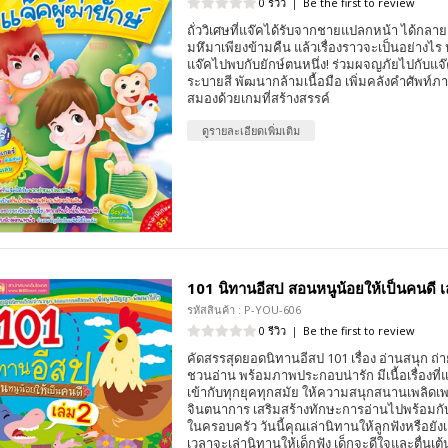
0 รีวิว
|
Be the first to review
ถั่ววิเศษที่แจ๊คได้รับจากชายแปลกหน้า ได้กลาย
มหึมาเพียงข้ามคืน แล้วเรื่องราวจะเป็นอย่างไร 
แจ๊คไปพบกับยักษ์ตนหนึ่ง! ร่วมผจญภัยไปกับแจ
ระบายสี พัฒนากล้ามเนื้อมือ เพิ่มคลังคำศัพท์
สมองด้วยเกมที่สร้างสรรค์
ดูรายละเอียดเพิ่มเติม
101 นิทานอีสป สอนหนูน้อยให้เป็นคนดี เ
รหัสสินค้า : P-YOU-606
0 รีวิว
|
Be the first to review
คัดสรรสุดยอดนิทานอีสป 101 เรื่อง อ่านสนุก 
ชวนอ่าน พร้อมภาพประกอบน่ารัก มีเนื้อเรื่องท
เข้ากับทุกยุคทุกสมัย ให้ความสนุกสนานเพลิดเพ
จินตนาการ เสริมสร้างทักษะการอ่านไปพร้อมกับ
ในครอบครัว วันนี้คุณเล่านิทานให้ลูกฟังหรือยัง
เวลาจะเล่านิทานให้เด็กฟัง เด็กจะดีใจและตื่นเต