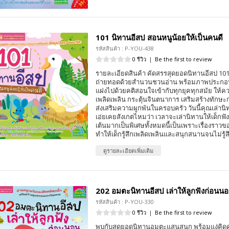
101 นิทานอีสป สอนหนูน้อยให้เป็นคนดี
รหัสสินค้า : P-YOU-438
0 รีวิว
|
Be the first to review
รายละเอียดสินค้า คัดสรรสุดยอดนิทานอีสป 101 เ
ถ่ายทอดด้วยสำนวนชวนอ่าน พร้อมภาพประกอบน่ารั
แฝงไปด้วยคติสอนใจเข้ากับทุกยุคทุกสมัย ให้
เพลิดเพลิน กระตุ้นจินตนาการ เสริมสร้างทักษ
ส่งเสริมความผูกพันในครอบครัว วันนี้คุณเล่านิท
เอ่ยเคยสังเกตไหมว่า เวลาจะเล่านิทานให้เด็กฟัง
เต้นมากเป็นพิเศษทั้งหมดนี้เป็นเพราะเรื่องรา
ทำให้เด็กรู้สึกเพลิดเพลินและสนุกสนานจนไม่รู้ส
ดูรายละเอียดเพิ่มเติม
202 อมตะนิทานอีสป เล่าให้ลูกฟังก่อนน
รหัสสินค้า : P-YOU-330
0 รีวิว
|
Be the first to review
พบกับสุดยอดนิทานอมตะแสนสนุก พร้อมแง่คิดค