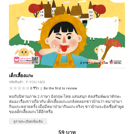
เด็กเลี้ยงแกะ
รหัสสินค้า : P-YOU-1426
0 รีวิว
|
Be the first to review
พบกับนิทานภาพ 2 ภาษา อังกฤษ-ไทย แสนสนุก ส่งเสริมพัฒนาทักษะ
สมอง เรื่องราวเกี่ยวกับ เด็กเลี้ยงแกะแกล้งหลอกชาวบ้านว่า หมาป่ามา
กินแกะหลายครั้ง เมื่อมีหมาป่ามากินแกะจริงๆ ชาวบ้านจะยังเชื่อคำพูด
ของเด็กเลี้ยงแกะไดีอีกหรือ
ดูรายละเอียดเพิ่มเติม
59 บาท