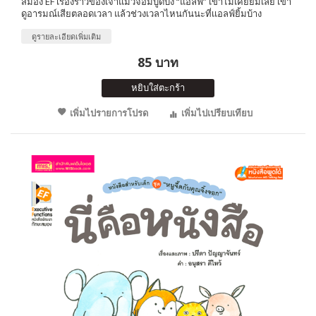
สมอง EF เรื่องราวของเจ้าแมวจอมบูดบึ้ง “แอลฟ์” เขาไม่เคยยิ้มเลย เขา
ดูอารมณ์เสียตลอดเวลา แล้วช่วงเวลาไหนกันนะที่เเอลฟ์ยิ้มบ้าง
ดูรายละเอียดเพิ่มเติม
85 บาท
หยิบใส่ตะกร้า
เพิ่มไปรายการโปรด
เพิ่มไปเปรียบเทียบ