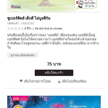
ซูเปอร์คิดส์ เด็กดี ไม่บูลลี่กัน
รหัสสินค้า : I-KID-0735
0 รีวิว
|
Be the first to review
หนังสือเล่มนี้เป็นเรื่องราวของ "แอชลีย์" เพื่อนของฉัน แอชลีย์เป็นซู
เปอร์คิดส์ นั่นไม่ได้หมายความว่า แอชลีย์อ่านใจเธอได้ แล้วบอกเธอ
กำลังคิดอะไรอยู่หรอกนะ แต่ดีกว่านั้นอีก...พลังของแอชลีย์มาจากข้าง
ใน
ดูรายละเอียดเพิ่มเติม
75 บาท
หยิบใส่ตะกร้า
เพิ่มไปรายการโปรด
เพิ่มไปเปรียบเทียบ