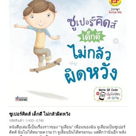
ซูเปอร์คิดส์ เด็กดี ไม่กลัวผิดหวัง
รหัสสินค้า : I-KID--0740
หนังสือเล่มนี้เป็นเรื่องราวของ "จูเลี่ยน" เพื่อนของฉัน จูเลี่ยนเป็นซูเปอร์
คิดส์ นั่นไม่ได้หมายความว่า จูเลี่ยนบินได้หรอกนะ แต่ดีกว่านั่นอีก พลัง