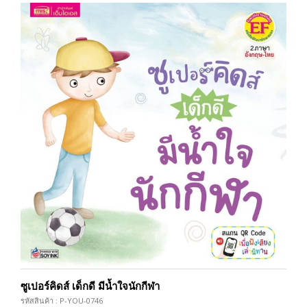
ซูเปอร์คิดส์ เด็กดี มีน้ำใจนักกีฬา
รหัสสินค้า : P-YOU-0746