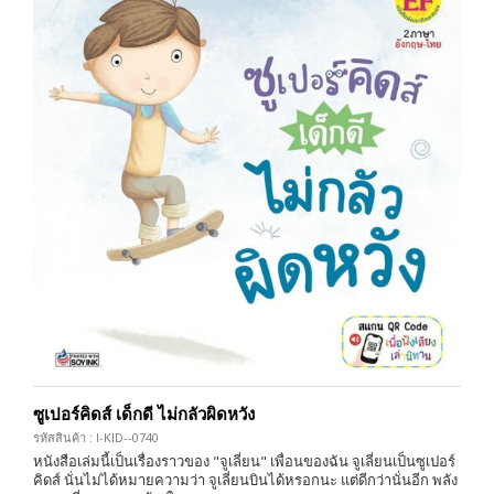
ซูเปอร์คิดส์ เด็กดี ไม่กลัวผิดหวัง
รหัสสินค้า : I-KID--0740
หนังสือเล่มนี้เป็นเรื่องราวของ "จูเลี่ยน" เพื่อนของฉัน จูเลี่ยนเป็นซูเปอร์
คิดส์ นั่นไม่ได้หมายความว่า จูเลี่ยนบินได้หรอกนะ แต่ดีกว่านั่นอีก พลัง