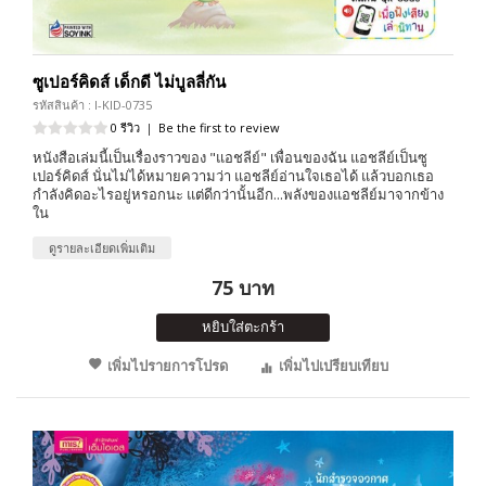
ซูเปอร์คิดส์ เด็กดี ไม่บูลลี่กัน
รหัสสินค้า : I-KID-0735
0 รีวิว
|
Be the first to review
หนังสือเล่มนี้เป็นเรื่องราวของ "แอชลีย์" เพื่อนของฉัน แอชลีย์เป็นซู
เปอร์คิดส์ นั่นไม่ได้หมายความว่า แอชลีย์อ่านใจเธอได้ แล้วบอกเธอ
กำลังคิดอะไรอยู่หรอกนะ แต่ดีกว่านั้นอีก...พลังของแอชลีย์มาจากข้าง
ใน
ดูรายละเอียดเพิ่มเติม
75 บาท
หยิบใส่ตะกร้า
เพิ่มไปรายการโปรด
เพิ่มไปเปรียบเทียบ