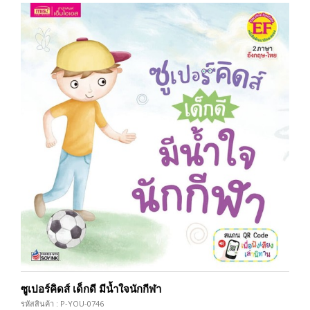
ซูเปอร์คิดส์ เด็กดี มีน้ำใจนักกีฬา
รหัสสินค้า : P-YOU-0746