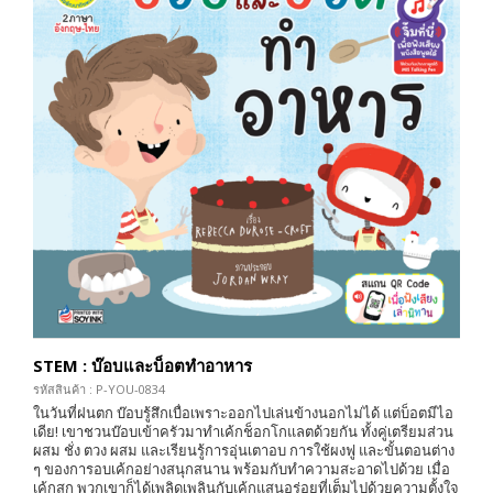
STEM : บ๊อบและบ็อตทำอาหาร
รหัสสินค้า : P-YOU-0834
ในวันที่ฝนตก บ๊อบรู้สึกเบื่อเพราะออกไปเล่นข้างนอกไม่ได้ แต่บ็อตมีไอ
เดีย! เขาชวนบ๊อบเข้าครัวมาทำเค้กช็อกโกแลตด้วยกัน ทั้งคู่เตรียมส่วน
ผสม ชั่ง ตวง ผสม และเรียนรู้การอุ่นเตาอบ การใช้ผงฟู และขั้นตอนต่าง
ๆ ของการอบเค้กอย่างสนุกสนาน พร้อมกับทำความสะอาดไปด้วย เมื่อ
เค้กสุก พวกเขาก็ได้เพลิดเพลินกับเค้กแสนอร่อยที่เต็มไปด้วยความตั้งใจ