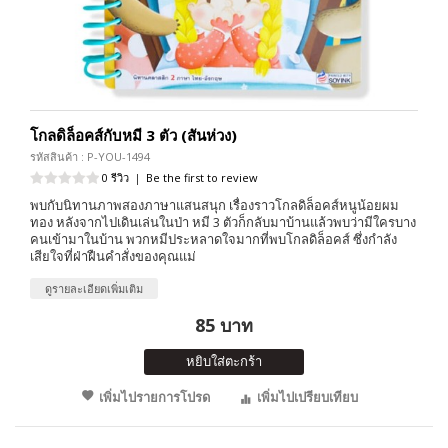
โกลดิล็อคส์กับหมี 3 ตัว (สันห่วง)
รหัสสินค้า : P-YOU-1494
0 รีวิว
|
Be the first to review
พบกับนิทานภาพสองภาษาแสนสนุก เรื่องราวโกลดิล็อคส์หนูน้อยผม
ทอง หลังจากไปเดินเล่นในป่า หมี 3 ตัวก็กลับมาบ้านแล้วพบว่ามีใครบาง
คนเข้ามาในบ้าน พวกหมีประหลาดใจมากที่พบโกลดิล็อคส์ ซึ่งกำลัง
เสียใจที่ฝ่าฝืนคำสั่งของคุณแม่
ดูรายละเอียดเพิ่มเติม
85 บาท
หยิบใส่ตะกร้า
เพิ่มไปรายการโปรด
เพิ่มไปเปรียบเทียบ