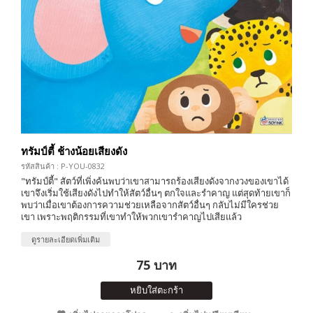
ทรัมป์ตี้ ช้างน้อยเสียงดัง
รหัสสินค้า : P-YOU-0832
"ทรัมป์ตี้" สัตว์ที่เพิ่งค้นพบว่าเขาสามารถร้องเสียงดังจากงวงของเขาได้
เขาจึงเริ่มใช้เสียงดังไปทำให้สัตว์อื่นๆ ตกใจและรำคาญ แต่สุดท้ายเขาก็
พบว่าเมื่อเขาต้องการความช่วยเหลือจากสัตว์อื่นๆ กลับไม่มีใครช่วย
เขา เพราะพฤติกรรมที่เขาทำให้พวกเขารำคาญไปเสียแล้ว
ดูรายละเอียดเพิ่มเติม
75 บาท
หยิบใส่ตะกร้า