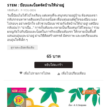
STEM : บ๊อบและบ็อตจัดบ้านให้น่าอยู่
รหัสสินค้า : P-YOU-0836
วันนี้บ๊อบไม่ได้ไปโรงเรียน แต่แทนที่จะสนุกสบายอยู่บ้าน ห้องของเขา
กลับรกจนหาทางเดินแทบไม่เจอ!บ็อต เพื่อนหุ่นยนต์คู่ใจของบ๊อบ มอง
ไปรอบๆ อย่างหนักใจ แล้วชวนบ๊อบมาช่วยกันจัดบ้านให้น่าอยู่! แต่บ๊อบ
กลับบ่นว่า “น่าเบื่อ...” การเก็บห้องจะกลายเป็นเรื่องสนุกได้ไหมนะ? ร่วม
ผจญภัยไปกับบ๊อบและบ็อตในภารกิจเปลี่ยนห้องรก ให้กลายเป็นพื้นที่
แสนอบอุ่นและน่าอยู่ ผ่านวิธีคิดสร้างสรรค์ มิตรภาพ และบทเรียนแสน
อบอุ่นใจที่เด็ก ๆ
ดูรายละเอียดเพิ่มเติม
65 บาท
หยิบใส่ตะกร้า
เพิ่มไปรายการโปรด
เพิ่มไปเปรียบเทียบ