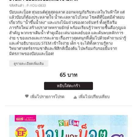
รหัสสินค้า : P-YOU-0833
บ๊อบและบ็อต หุ่นยนต์คู่หูสุดฉลาด ออกผจญภัยริมทะเลในวันฟ้าใส แต่
แล้วบ๊อบก็ต้องประหลาดใจ น้ำทะเลหายไปไหน! โชคดีที่บ็อตมีคำตอบ
เกี่ยวกับ "น้ำขึ้นน้ำลง" และแรงโน้มถ่วงของดวงจันทร์ ทั้งคู่จึงเริ่ม
ภารกิจใหม่ สร้างปราสาททรายยักษ์ พร้อมเรียนรู้ว่าทรายชื้นคือกุญแจ
สำคัญ พวกเขาเติมน้ำ ทำคูเมือง เล่นวอลเลย์บอล และค้นพบหลักการ
ง่าย ๆ ของแรงและการละลาย เรื่องราวสุดสนุกที่เต็มไปด้วยคำถามน่ารู้
และคำอธิบายแบบ STEM เข้าใจง่าย เด็ก ๆ จะได้ทั้งความรู้ทาง
วิทยาศาสตร์ธรรมชาติและฟิสิกส์เบื้องต้น ไปพร้อมกับรอยยิ้มจาก
มิตรภาพของบ๊อบและบ็อต!
ดูรายละเอียดเพิ่มเติม
65 บาท
หยิบใส่ตะกร้า
เพิ่มไปรายการโปรด
เพิ่มไปเปรียบเทียบ