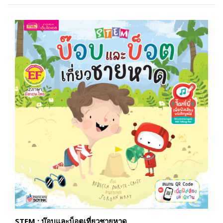
STEM : บ๊อบและบ็อตเที่ยวชายหาด