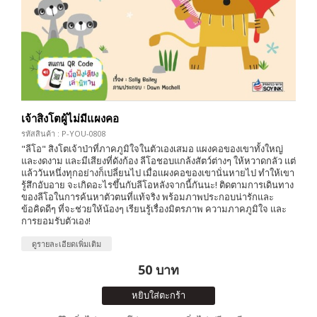
เจ้าสิงโตผู้ไม่มีแผงคอ
รหัสสินค้า : P-YOU-0808
"ลีโอ" สิงโตเจ้าป่าที่ภาคภูมิใจในตัวเองเสมอ แผงคอของเขาทั้งใหญ่
และงดงาม และมีเสียงที่ดังก้อง ลีโอชอบแกล้งสัตว์ต่างๆ ให้หวาดกลัว แต่
แล้ววันหนึ่งทุกอย่างก็เปลี่ยนไป เมื่อเเผงคอของเขานั่นหายไป ทำให้เขา
รู้สึกอับอาย จะเกิดอะไรขึ้นกับลีโอหลังจากนี้กันนะ! ติดตามการเดินทาง
ของลีโอในการค้นหาตัวตนที่แท้จริง พร้อมภาพประกอบน่ารักและ
ข้อคิดดีๆ ที่จะช่วยให้น้องๆ เรียนรู้เรื่องมิตรภาพ ความภาคภูมิใจ และ
การยอมรับตัวเอง!
ดูรายละเอียดเพิ่มเติม
50 บาท
หยิบใส่ตะกร้า