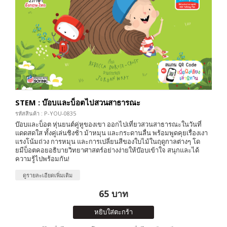
STEM : บ๊อบและบ็อตไปสวนสาธารณะ
รหัสสินค้า : P-YOU-0835
บ๊อบและบ็อต หุ่นยนต์คู่หูของเขา ออกไปเที่ยวสวนสาธารณะในวันที่
แดดสดใส ทั้งคู่เล่นชิงช้า ม้าหมุน และกระดานลื่น พร้อมพูดคุยเรื่องเงา
แรงโน้มถ่วง การหมุน และการเปลี่ยนสีของใบไม้ในฤดูกาลต่างๆ โด
ยมีบ็อตคอยอธิบายวิทยาศาสตร์อย่างง่ายให้บ๊อบเข้าใจ สนุกและได้
ความรู้ไปพร้อมกัน!
ดูรายละเอียดเพิ่มเติม
65 บาท
หยิบใส่ตะกร้า