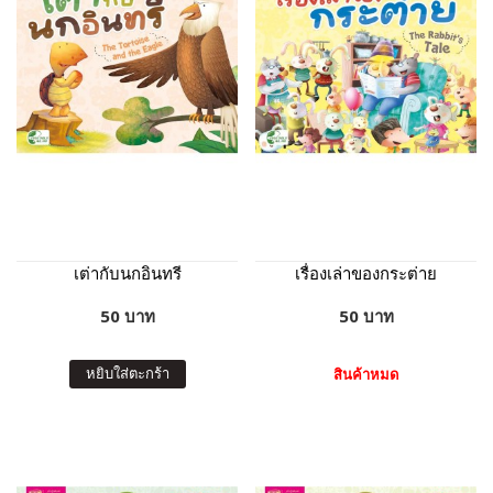
เต่ากับนกอินทรี
เรื่องเล่าของกระต่าย
50 บาท
50 บาท
หยิบใส่ตะกร้า
สินค้าหมด