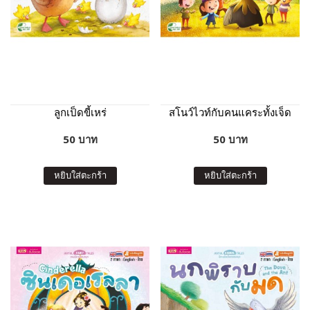
ลูกเป็ดขี้เหร่
สโนว์ไวท์กับคนแคระทั้งเจ็ด
50 บาท
50 บาท
หยิบใส่ตะกร้า
หยิบใส่ตะกร้า