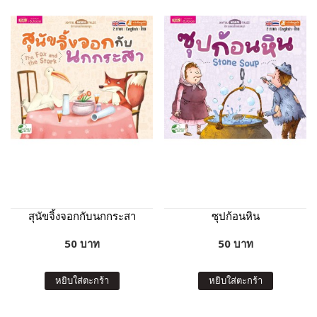
สุนัขจิ้งจอกกับนกกระสา
ซุปก้อนหิน
50 บาท
50 บาท
หยิบใส่ตะกร้า
หยิบใส่ตะกร้า