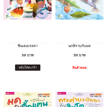
ซินเดอเรลลา
นกพิราบกับมด
50 บาท
50 บาท
หยิบใส่ตะกร้า
สินค้าหมด