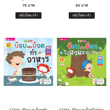
75 บาท
65 บาท
หยิบใส่ตะกร้า
หยิบใส่ตะกร้า
STEM : บ๊อบและบ็อตทำ
STEM : บ๊อบและบ็อตไปสวน