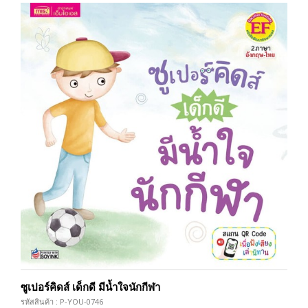
ซูเปอร์คิดส์ เด็กดี มีน้ำใจนักกีฬา
รหัสสินค้า : P-YOU-0746