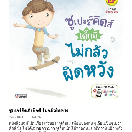
ซูเปอร์คิดส์ เด็กดี ไม่กลัวผิดหวัง
รหัสสินค้า : I-KID--0740
หนังสือเล่มนี้เป็นเรื่องราวของ "จูเลี่ยน" เพื่อนของฉัน จูเลี่ยนเป็นซูเปอร์
คิดส์ นั่นไม่ได้หมายความว่า จูเลี่ยนบินได้หรอกนะ แต่ดีกว่านั่นอีก พลัง