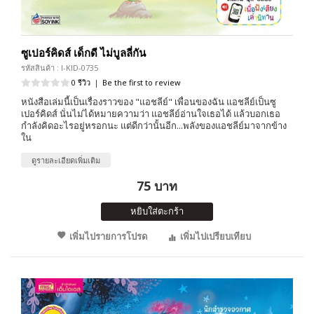
ซูเปอร์คิดส์ เด็กดี ไม่บูลลี่กัน
รหัสสินค้า : I-KID-0735
0 รีวิว
|
Be the first to review
หนังสือเล่มนี้เป็นเรื่องราวของ "แอชลีย์" เพื่อนของฉัน แอชลีย์เป็นซู
เปอร์คิดส์ นั่นไม่ได้หมายความว่า แอชลีย์อ่านใจเธอได้ แล้วบอกเธอ
กำลังคิดอะไรอยู่หรอกนะ แต่ดีกว่านั้นอีก...พลังของแอชลีย์มาจากข้าง
ใน
ดูรายละเอียดเพิ่มเติม
75 บาท
หยิบใส่ตะกร้า
เพิ่มไปรายการโปรด
เพิ่มไปเปรียบเทียบ