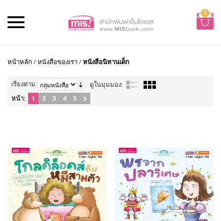
0
หน้าหลัก
/
หนังสือของเรา
/
หนังสือนิทานเด็ก
เรียงตาม
ดูในมุมมอง:
หน้า:
1
2
3
4
5