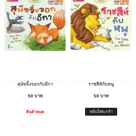
สุนัขจิ้งจอกกับอีกา
ราชสีห์กับหนู
50 บาท
50 บาท
หยิบใส่ตะกร้า
สินค้าหมด