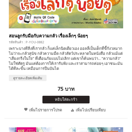
สอนลูกรับมือกับความกลัว เรื่องเล็กๆ น้อยๆ
รหัสสินค้า : P-YOU-0882
เพราะบางทีสิ่งที่เรากลัว ก็แค่เล็กนิดเดียวเอง ออลลี่เป็นเด็กที่ขี้กังวลมาก
ไม่ว่าจะกลัวสุนัข กลัวความมืด กลัวสัตว์ประหลาดในหนังสือ กลัวแม้แต่
“เสียงกริ่งในใจ” ที่เตือนภัยแบบไม่เลิก! แต่เขาก็ค้นพบว่า... “ความกลัว”
ไม่ใช่ศัตรู มันแค่ต้องการให้เรารับฟัง และเราสามารถค่อยๆ เอาชนะมัน
ได้ทีละขั้น เหมือนการปีนบันได
ดูรายละเอียดเพิ่มเติม
75 บาท
หยิบใส่ตะกร้า
เพิ่มไปรายการโปรด
เพิ่มไปเปรียบเทียบ