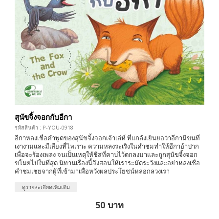
สุนัขจิ้งจอกกับอีกา
รหัสสินค้า : P-YOU-0918
อีกาหลงเชื่อคำพูดของสุนัขจิ้งจอกเจ้าเล่ห์ ที่แกล้งเยินยอว่าอีกามีขนที่
เงางามและมีเสียงที่ไพเราะ ความหลงระเริงในคำชมทำให้อีกาอ้าปาก
เพื่อจะร้องเพลง จนเป็นเหตุให้ชีสที่คาบไว้ตกลงมาและถูกสุนัขจิ้งจอก
ขโมยไปในที่สุด นิทานเรื่องนี้จึงสอนให้เราระมัดระวังและอย่าหลงเชื่อ
คำชมเชยจากผู้ที่เข้ามาเพื่อหวังผลประโยชน์หลอกลวงเรา
ดูรายละเอียดเพิ่มเติม
50 บาท