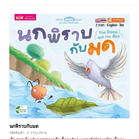
นกพิราบกับมด
รหัสสินค้า : P-YOU-0914