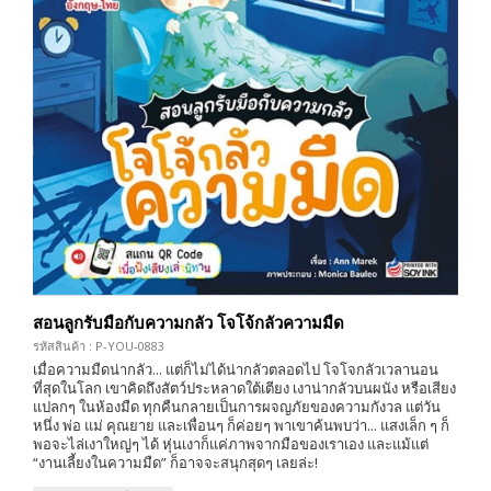
สอนลูกรับมือกับความกลัว โจโจ้กลัวความมืด
รหัสสินค้า : P-YOU-0883
เมื่อความมืดน่ากลัว... แต่ก็ไม่ได้น่ากลัวตลอดไป โจโจกลัวเวลานอน
ที่สุดในโลก เขาคิดถึงสัตว์ประหลาดใต้เตียง เงาน่ากลัวบนผนัง หรือเสียง
แปลกๆ ในห้องมืด ทุกคืนกลายเป็นการผจญภัยของความกังวล แต่วัน
หนึ่ง พ่อ แม่ คุณยาย และเพื่อนๆ ก็ค่อยๆ พาเขาค้นพบว่า... แสงเล็ก ๆ ก็
พอจะไล่เงาใหญ่ๆ ได้ หุ่นเงาก็แค่ภาพจากมือของเราเอง และแม้แต่
“งานเลี้ยงในความมืด” ก็อาจจะสนุกสุดๆ เลยล่ะ!