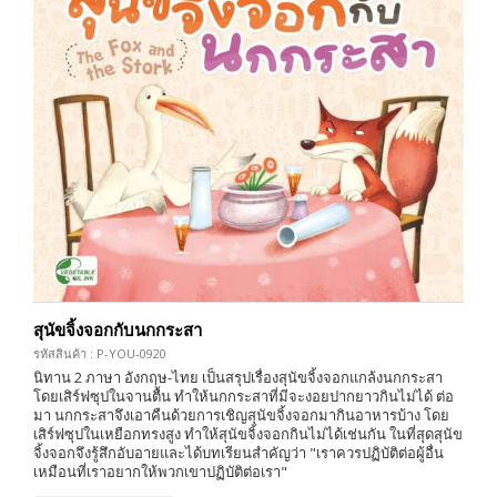
สุนัขจิ้งจอกกับนกกระสา
รหัสสินค้า : P-YOU-0920
นิทาน 2 ภาษา อังกฤษ-ไทย เป็นสรุปเรื่องสุนัขจิ้งจอกแกล้งนกกระสา
โดยเสิร์ฟซุปในจานตื้น ทำให้นกกระสาที่มีจะงอยปากยาวกินไม่ได้ ต่อ
มา นกกระสาจึงเอาคืนด้วยการเชิญสุนัขจิ้งจอกมากินอาหารบ้าง โดย
เสิร์ฟซุปในเหยือกทรงสูง ทำให้สุนัขจิ้งจอกกินไม่ได้เช่นกัน ในที่สุดสุนัข
จิ้งจอกจึงรู้สึกอับอายและได้บทเรียนสำคัญว่า "เราควรปฏิบัติต่อผู้อื่น
เหมือนที่เราอยากให้พวกเขาปฏิบัติต่อเรา"