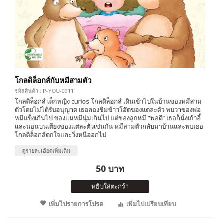
โกลดิล็อกส์กับหมีสามตัว
รหัสสินค้า : P-YOU-0911
โกลดิล็อกส์ เด็กหญิง curios โกลดิล็อกส์ เดินเข้าไปในบ้านของหมีสาม
ตัวโดยไม่ได้รับอนุญาต เธอลองชิมข้าวโอ๊ตของแต่ละตัว พบว่าของพ่อ
หมีแข็งเกินไป ของแม่หมีนุ่มเกินไป แต่ของลูกหมี “พอดี” เธอก็นั่งเก้าอี้
และนอนบนเตียงของแต่ละตัวเช่นกัน หมีสามตัวกลับมาบ้านและพบเธอ
โกลดิล็อกส์ตกใจและวิ่งหนีออกไป
ดูรายละเอียดเพิ่มเติม
50 บาท
หยิบใส่ตะกร้า
เพิ่มไปรายการโปรด
เพิ่มไปเปรียบเทียบ