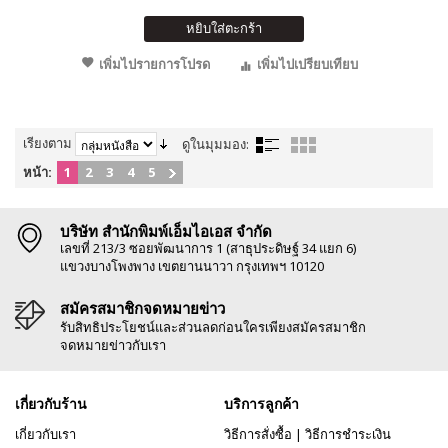
หยิบใส่ตะกร้า
เพิ่มไปรายการโปรด
เพิ่มไปเปรียบเทียบ
เรียงตาม
ดูในมุมมอง:
หน้า:
1
2
3
4
5
บริษัท สำนักพิมพ์เอ็มไอเอส จำกัด
เลขที่ 213/3 ซอยพัฒนาการ 1 (สาธุประดิษฐ์ 34 แยก 6)
แขวงบางโพงพาง เขตยานนาวา กรุงเทพฯ 10120
สมัครสมาชิกจดหมายข่าว
รับสิทธิประโยชน์และส่วนลดก่อนใครเพียงสมัครสมาชิก
จดหมายข่าวกับเรา
เกี่ยวกับร้าน
บริการลูกค้า
เกี่ยวกับเรา
วิธีการสั่งซื้อ
|
วิธีการชำระเงิน