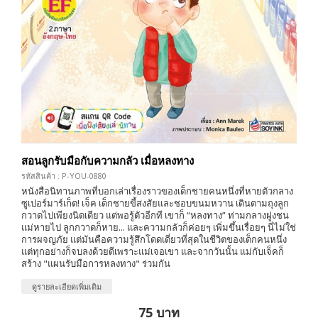
สอนลูกรับมือกับความกลัว เมื่อหลงทาง
รหัสสินค้า : P-YOU-0880
หนังสือนิทานภาพที่บอกเล่าเรื่องราวของเด็กชายคนหนึ่งที่หายตัวกลาง
ซูเปอร์มาร์เก็ต! เจ็ค เด็กชายขี้สงสัยและชอบขนมหวาน เดินตามถุงลูก
กวาดไปเพียงนิดเดียว แต่พอรู้ตัวอีกที เขาก็ “หลงทาง” ท่ามกลางฝูงชน
แม่หายไป ลูกกวาดก็หาย... และความกลัวก็ค่อยๆ เพิ่มขึ้นเรื่อยๆ นี่ไม่ใช่
การผจญภัย แต่มันคือความรู้สึกโดดเดี่ยวที่สุดในชีวิตของเด็กคนหนึ่ง
แต่ทุกอย่างก็จบลงด้วยดีเพราะแม่เจอเขา และจากวันนั้น แม่กับเจ็คก็
สร้าง "แผนรับมือการหลงทาง" ร่วมกัน
ดูรายละเอียดเพิ่มเติม
75 บาท