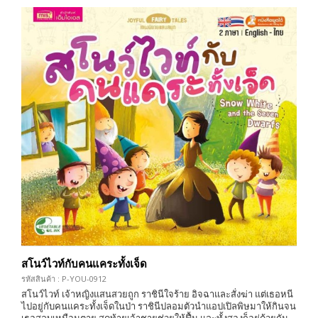
สโนว์ไวท์กับคนแคระทั้งเจ็ด
รหัสสินค้า : P-YOU-0912
สโนว์ไวท์ เจ้าหญิงแสนสวยถูก ราชินีใจร้าย อิจฉาและสั่งฆ่า แต่เธอหนี
ไปอยู่กับคนแคระทั้งเจ็ดในป่า ราชินีปลอมตัวนำแอปเปิลพิษมาให้กินจน
เธอสลบเหมือนตาย สุดท้ายเจ้าชายช่วยให้ฟื้น และทั้งสองก็อยู่ด้วยกัน