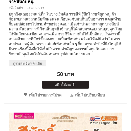
ราชสีห์กับหนู
รหัสสินค้า : P-YOU-0919
ปลูกฝังคุณธรรมแก่เด็ก ในช่วงเริ่มต้น ราชสีห์ รู้สึกโกรธที่ถูก หนู ตัว
จ้อยรบกวนเวลาหลับพักผ่อนจนเกือบจะจับมันกินเป็นอาหาร แต่สุดท้าย
ก็ยอมปล่อยตัวไปตามคำขอร้อง ต่อมาเมื่อเจ้าป่าพลาดท่าถูก บ่วงนัยน์
พราน พันธนาการไว้จนสิ้นฤทธิ์ เจ้าหนูก็ได้กลับมาตอบแทนบุญคุณโดย
ใช้ฟันกัดแทะเชือกจนขาดเพื่อ ช่วยชีวิต ราชสีห์ให้เป็นอิสระ เรื่องราวนี้
จบลงด้วยการที่สัตว์ทั้งสองกลายเป็นเพื่อนกัน พร้อมให้แง่คิดว่า ไม่ควร
สบประมาทผู้อื่น เพราะแม้แต่เพื่อนตัวเล็ก ๆ ก็สามารถทำสิ่งที่ยิ่งใหญ่ได้
นิทานเรื่องนี้จึงสื่อให้เห็นถึงความสำคัญของการเกื้อกูลกันและการ
รักษาคำพูดโดยไม่ตัดสินคนจากรูปลักษณ์ภายนอก
ดูรายละเอียดเพิ่มเติม
50 บาท
หยิบใส่ตะกร้า
เพิ่มไปรายการโปรด
เพิ่มไปเปรียบเทียบ