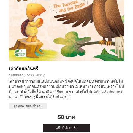
เต่ากับนกอินทรี
รหัสสินค้า : P-YOU-0917
เต่าตัวหนึ่งอยากบินเหมือนนกอินทรี จึงขอให้นกอินทรีช่วยพาบินขึ้นไป
บนท้องฟ้า นกอินทรีพยายามเตือนว่าเต่าไม่เหมาะกับการบิน เพราะไม่มี
ปีก แต่เต่าก็ยังดื้อรั้น นกอินทรีจึงยอมคาบเต่าขึ้นไปบนฟ้า แล้วปล่อยลง
มา เต่าจึงตกลงสู่พื้นและได้รับอันตราย
ดูรายละเอียดเพิ่มเติม
50 บาท
หยิบใส่ตะกร้า