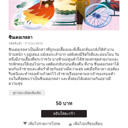
ซินเดอเรลลา
รหัสสินค้า : P-YOU-0913
ซินเดอเรลลาเป็นเด็กสาวที่ถูกแม่เลี้ยงและพี่เลี้ยงกลั่นแกล้งให้ทำงาน
บ้านหนัก ๆ อยู่เสมอ แม้เธอจะลำบาก แต่ยังคงมีจิตใจดีและอ่อนโยน วัน
หนึ่งมีงานเลี้ยงที่พระราชวัง นางฟ้าแม่ทูนหัวได้ช่วยเสกชุดสวยงามและ
รถฟักทองให้เธอไปงาน แต่ต้องกลับก่อนเที่ยงคืน ที่งาน ซินเดอเรลลาได้
พบกับเจ้าชายและเต้นรำด้วยกันอย่างมีความสุข แต่เมื่อถึงเวลา เธอต้อง
รีบหนีและทำรองเท้าแก้วตกไว้ เจ้าชายจึงออกตามหาเจ้าของรองเท้า
จนในที่สุดพบว่าเป็นซินเดอเรลลา และทั้งสองได้แต่งงานกันอย่างมี
ความสุข
ดูรายละเอียดเพิ่มเติม
50 บาท
หยิบใส่ตะกร้า
เพิ่มไปรายการโปรด
เพิ่มไปเปรียบเทียบ