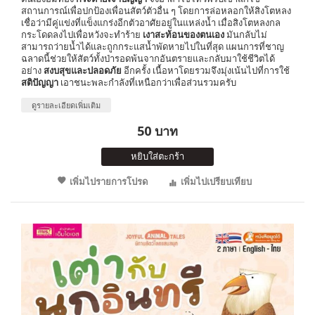
สถานการณ์เพื่อปกป้องเพื่อนสัตว์ตัวอื่น ๆ โดยการล่อหลอกให้สิงโตหลง
เชื่อว่ามีคู่แข่งที่แข็งแกร่งอีกตัวอาศัยอยู่ในแหล่งน้ำ เมื่อสิงโตหลงกล
กระโดดลงไปเพื่อหวังจะทำร้าย
เงาสะท้อนของตนเอง
มันกลับไม่
สามารถว่ายน้ำได้และถูกกระแสน้ำพัดหายไปในที่สุด แผนการที่ชาญ
ฉลาดนี้ช่วยให้สัตว์ทั้งป่ารอดพ้นจากอันตรายและกลับมาใช้ชีวิตได้
อย่าง
สงบสุขและปลอดภัย
อีกครั้ง เนื้อหาโดยรวมจึงมุ่งเน้นไปที่การใช้
สติปัญญา
เอาชนะพละกำลังที่เหนือกว่าเพื่อส่วนรวมครับ
ดูรายละเอียดเพิ่มเติม
50 บาท
หยิบใส่ตะกร้า
เพิ่มไปรายการโปรด
เพิ่มไปเปรียบเทียบ