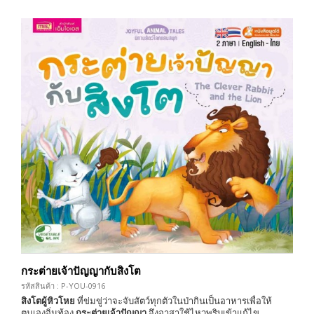
กระต่ายเจ้าปัญญากับสิงโต
รหัสสินค้า : P-YOU-0916
สิงโตผู้หิวโหย
ที่ข่มขู่ว่าจะจับสัตว์ทุกตัวในป่ากินเป็นอาหารเพื่อให้
ตนเองอิ่มท้อง
กระต่ายเจ้าปัญญา
จึงอาสาใช้ไหวพริบเข้าแก้ไข