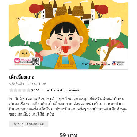
เด็กเลี้ยงแกะ
รหัสสินค้า : P-YOU-1426
0 รีวิว
|
Be the first to review
พบกับนิทานภาพ 2 ภาษา อังกฤษ-ไทย แสนสนุก ส่งเสริมพัฒนาทักษะ
สมอง เรื่องราวเกี่ยวกับ เด็กเลี้ยงแกะแกล้งหลอกชาวบ้านว่า หมาป่ามา
กินแกะหลายครั้ง เมื่อมีหมาป่ามากินแกะจริงๆ ชาวบ้านจะยังเชื่อคำพูด
ของเด็กเลี้ยงแกะไดีอีกหรือ
ดูรายละเอียดเพิ่มเติม
59 บาท