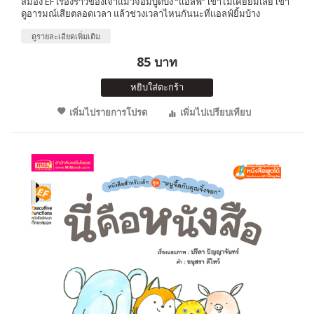
สมอง EF เรื่องราวของเจ้าแมวจอมบูดบึ้ง “แอลฟ์” เขาไม่เคยยิ้มเลย เขา
ดูอารมณ์เสียตลอดเวลา แล้วช่วงเวลาไหนกันนะที่เเอลฟ์ยิ้มบ้าง
ดูรายละเอียดเพิ่มเติม
85 บาท
หยิบใส่ตะกร้า
เพิ่มไปรายการโปรด
เพิ่มไปเปรียบเทียบ