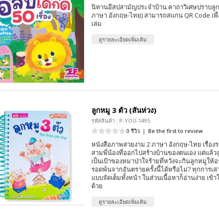
นิทานอีสปสามัญประจำบ้าน คาถาวิเศษปราบลูกน้
ภาษา อังกฤษ-ไทย) สามารถสแกน QR Code เพื่
เล่ม
ดูรายละเอียดเพิ่มเติม
ลูกหมู 3 ตัว (สันห่วง)
รหัสสินค้า : P-YOU-1495
0 รีวิว
|
Be the first to review
หนังสือภาพสวยงาม 2 ภาษา อังกฤษ-ไทย เรื่อง
สามพี่น้องที่ออกไปสร้างบ้านของตนเอง แต่แล้วลู
เป็นเป้าของหมาป่าใจร้ายที่หวังจะกินลูกหมูให้อ
รอดพ้นจากอันตรายครั้งนี้ได้หรือไม่? ทุกการเล่
แบบจัดเต็มทั้งหน้า ในส่วนเนื้อหาก็อ่านง่าย เข้
ด้วย
ดูรายละเอียดเพิ่มเติม