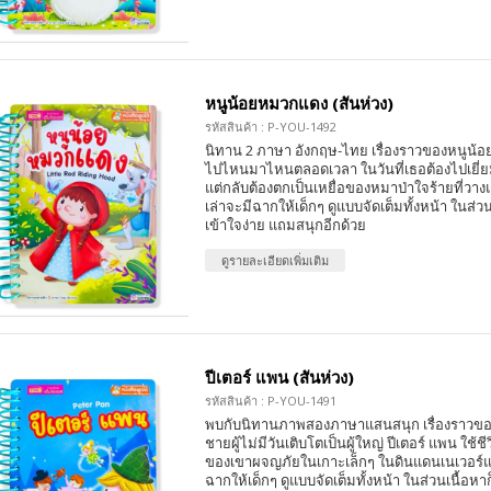
หนูน้อยหมวกแดง (สันห่วง)
รหัสสินค้า : P-YOU-1492
นิทาน 2 ภาษา อังกฤษ-ไทย เรื่องราวของหนูน้อยท
ไปไหนมาไหนตลอดเวลา ในวันที่เธอต้องไปเยี่ย
แต่กลับต้องตกเป็นเหยื่อของหมาป่าใจร้ายที่วา
เล่าจะมีฉากให้เด็กๆ ดูแบบจัดเต็มทั้งหน้า ในส่วน
เข้าใจง่าย แถมสนุกอีกด้วย
ดูรายละเอียดเพิ่มเติม
ปีเตอร์ แพน (สันห่วง)
รหัสสินค้า : P-YOU-1491
พบกับนิทานภาพสองภาษาแสนสนุก เรื่องราวของป
ชายผู้ไม่มีวันเติบโตเป็นผู้ใหญ่ ปีเตอร์ แพน ใช้
ของเขาผจญภัยในเกาะเล็กๆ ในดินแดนเนเวอร์แล
ฉากให้เด็กๆ ดูแบบจัดเต็มทั้งหน้า ในส่วนเนื้อหาก