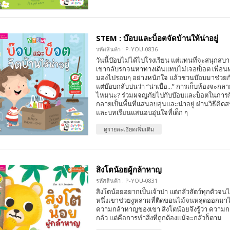
STEM : บ๊อบและบ็อตจัดบ้านให้น่าอยู่
รหัสสินค้า : P-YOU-0836
วันนี้บ๊อบไม่ได้ไปโรงเรียน แต่แทนที่จะสนุกสบา
เขากลับรกจนหาทางเดินแทบไม่เจอ!บ็อต เพื่อนหุ
มองไปรอบๆ อย่างหนักใจ แล้วชวนบ๊อบมาช่วยกันจ
แต่บ๊อบกลับบ่นว่า “น่าเบื่อ...” การเก็บห้องจะกลา
ไหมนะ? ร่วมผจญภัยไปกับบ๊อบและบ็อตในภารกิจ
กลายเป็นพื้นที่แสนอบอุ่นและน่าอยู่ ผ่านวิธีคิด
และบทเรียนแสนอบอุ่นใจที่เด็ก ๆ
ดูรายละเอียดเพิ่มเติม
สิงโตน้อยผู้กล้าหาญ
รหัสสินค้า : P-YOU-0831
สิงโตน้อยอยากเป็นเจ้าป่า แต่กลัวสัตว์ทุกตัวจน
หนึ่งเขาช่วยงูหลามที่ติดขอนไม้จนหลุดออกมาไ
ความกล้าหาญของเขา สิงโตน้อยจึงรู้ว่า ความก
กลัว แต่คือการทำสิ่งที่ถูกต้องแม้จะกลัวก็ตาม