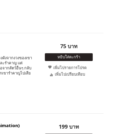
75 บาท
หยิบใส่ตะกร้า
เสียงดังจากงวงของเขา
ใจและรำคาญ แต่
เพิ่มไปรายการโปรด
จากสัตว์อื่นๆ กลับ
พวกเขารำคาญไปเสีย
เพิ่มไปเปรียบเทียบ
Animation)
199 บาท