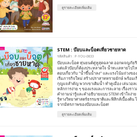
ดูรายละเอียดเพิ่มเติม
STEM : บ๊อบและบ็อตเที่ยวชายหาด
รหัสสินค้า : P-YOU-0833
บ๊อบและบ็อต หุ่นยนต์คู่หูสุดฉลาด ออกผจญภัย
แต่แล้วบ๊อบก็ต้องประหลาดใจ น้ำทะเลหายไปไหน
ตอบเกี่ยวกับ "น้ำขึ้นน้ำลง" และแรงโน้มถ่วงของดว
เริ่มภารกิจใหม่ สร้างปราสาททรายยักษ์ พร้อมเรี
กุญแจสำคัญ พวกเขาเติมน้ำ ทำคูเมือง เล่นวอล
หลักการง่าย ๆ ของแรงและการละลาย เรื่องราวสุ
คำถามน่ารู้และคำอธิบายแบบ STEM เข้าใจง่าย เ
รู้ทางวิทยาศาสตร์ธรรมชาติและฟิสิกส์เบื้องต้น 
จากมิตรภาพของบ๊อบและบ็อต!
ดูรายละเอียดเพิ่มเติม