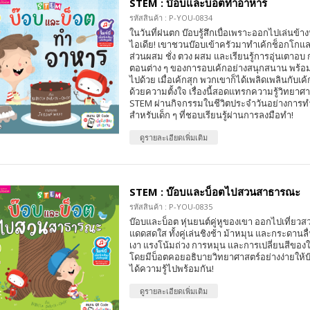
STEM : บ๊อบและบ็อตทำอาหาร
รหัสสินค้า : P-YOU-0834
ในวันที่ฝนตก บ๊อบรู้สึกเบื่อเพราะออกไปเล่นข้าง
ไอเดีย! เขาชวนบ๊อบเข้าครัวมาทำเค้กช็อกโกแลตด
ส่วนผสม ชั่ง ตวง ผสม และเรียนรู้การอุ่นเตาอบ 
ตอนต่าง ๆ ของการอบเค้กอย่างสนุกสนาน พร้
ไปด้วย เมื่อเค้กสุก พวกเขาก็ได้เพลิดเพลินกับเค
ด้วยความตั้งใจ เรื่องนี้สอดแทรกความรู้วิทยา
STEM ผ่านกิจกรรมในชีวิตประจำวันอย่างการ
สำหรับเด็ก ๆ ที่ชอบเรียนรู้ผ่านการลงมือทำ!
ดูรายละเอียดเพิ่มเติม
STEM : บ๊อบและบ็อตไปสวนสาธารณะ
รหัสสินค้า : P-YOU-0835
บ๊อบและบ็อต หุ่นยนต์คู่หูของเขา ออกไปเที่ยว
แดดสดใส ทั้งคู่เล่นชิงช้า ม้าหมุน และกระดานลื่
เงา แรงโน้มถ่วง การหมุน และการเปลี่ยนสีของ
โดยมีบ็อตคอยอธิบายวิทยาศาสตร์อย่างง่ายให้บ
ได้ความรู้ไปพร้อมกัน!
ดูรายละเอียดเพิ่มเติม